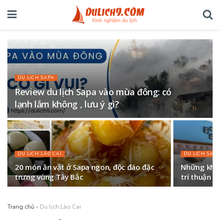
DU LỊCH SAPA
Review du lịch Sapa vào mùa đông: có
lạnh lắm không , lưu ý gì?
DU LỊCH LÀO CAI
DU LỊCH SAP
20 món ăn vặt ở Sapa ngon, độc đáo đặc
Những khách
trưng vùng Tây Bắc
trí thuận ti
Trang chủ
»
Du lịch Lào Cai