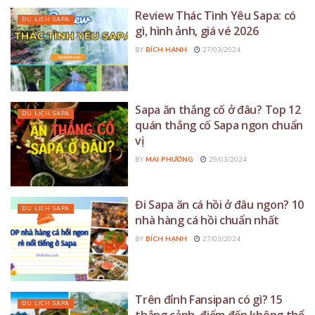
Review Thác Tình Yêu Sapa: có
DU LỊCH SAPA
gì, hình ảnh, giá vé 2026
BY
BÍCH HẠNH
27/03/2024
Sapa ăn thắng cố ở đâu? Top 12
DU LỊCH SAPA
quán thắng cố Sapa ngon chuẩn
vị
BY
MAI PHƯƠNG
29/03/2024
Đi Sapa ăn cá hồi ở đâu ngon? 10
DU LỊCH SAPA
nhà hàng cá hồi chuẩn nhất
BY
BÍCH HẠNH
27/03/2024
Trên đỉnh Fansipan có gì? 15
DU LỊCH SAPA
thắng cảnh, điểm đến không thể