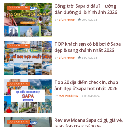
Cổng trời Sapa ở đâu? Hướng
DU LỊCH SAPA
dẫn đường đi & hình ảnh 2026
BY
BÍCH HẠNH
09/04/2024
TOP khách sạn có bể bơi ở Sapa
DU LỊCH SAPA
đẹp & sang chảnh nhất 2026
BY
BÍCH HẠNH
16/04/2024
Top 20 địa điểm check in, chụp
DU LỊCH SAPA
ảnh đẹp ở Sapa hot nhất 2026
BY
MAI PHƯƠNG
09/04/2024
Review Moana Sapa có gì, giá vé,
DU LỊCH SAPA
hình ảnh thực tế 2026