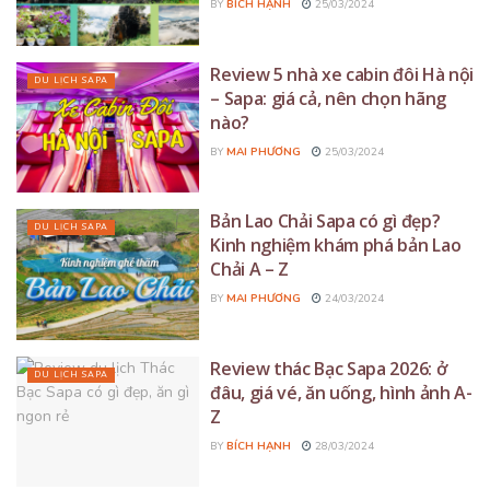
BY
BÍCH HẠNH
25/03/2024
Review 5 nhà xe cabin đôi Hà nội
DU LỊCH SAPA
– Sapa: giá cả, nên chọn hãng
nào?
BY
MAI PHƯƠNG
25/03/2024
Bản Lao Chải Sapa có gì đẹp?
DU LỊCH SAPA
Kinh nghiệm khám phá bản Lao
Chải A – Z
BY
MAI PHƯƠNG
24/03/2024
Review thác Bạc Sapa 2026: ở
DU LỊCH SAPA
đâu, giá vé, ăn uống, hình ảnh A-
Z
BY
BÍCH HẠNH
28/03/2024