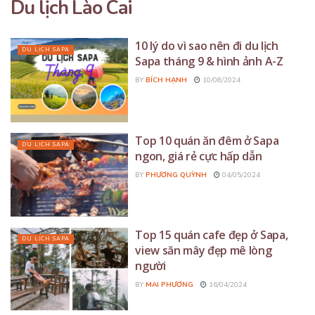
Du lịch Lào Cai
10 lý do vì sao nên đi du lịch
DU LỊCH SAPA
Sapa tháng 9 & hình ảnh A-Z
BY
BÍCH HẠNH
10/08/2024
Top 10 quán ăn đêm ở Sapa
DU LỊCH SAPA
ngon, giá rẻ cực hấp dẫn
BY
PHƯƠNG QUỲNH
04/05/2024
Top 15 quán cafe đẹp ở Sapa,
DU LỊCH SAPA
view săn mây đẹp mê lòng
người
BY
MAI PHƯƠNG
16/04/2024