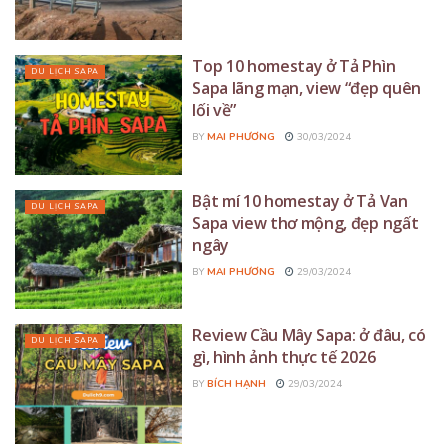
Top 10 homestay ở Tả Phìn
DU LỊCH SAPA
Sapa lãng mạn, view “đẹp quên
lối về”
BY
MAI PHƯƠNG
30/03/2024
Bật mí 10 homestay ở Tả Van
DU LỊCH SAPA
Sapa view thơ mộng, đẹp ngất
ngây
BY
MAI PHƯƠNG
29/03/2024
Review Cầu Mây Sapa: ở đâu, có
DU LỊCH SAPA
gì, hình ảnh thực tế 2026
BY
BÍCH HẠNH
29/03/2024