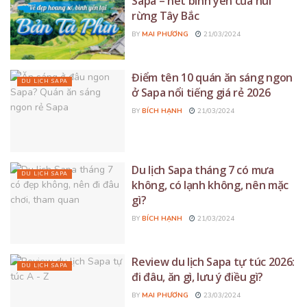
Sapa – nét bình yên của núi
rừng Tây Bắc
BY
MAI PHƯƠNG
21/03/2024
Điểm tên 10 quán ăn sáng ngon
DU LỊCH SAPA
ở Sapa nổi tiếng giá rẻ 2026
BY
BÍCH HẠNH
21/03/2024
Du lịch Sapa tháng 7 có mưa
DU LỊCH SAPA
không, có lạnh không, nên mặc
gì?
BY
BÍCH HẠNH
21/03/2024
Review du lịch Sapa tự túc 2026:
DU LỊCH SAPA
đi đâu, ăn gì, lưu ý điều gì?
BY
MAI PHƯƠNG
23/03/2024