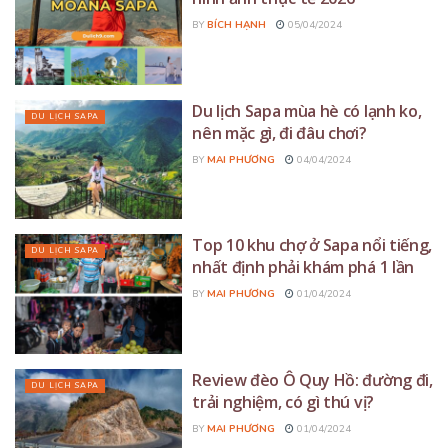
BY
BÍCH HẠNH
05/04/2024
Du lịch Sapa mùa hè có lạnh ko,
DU LỊCH SAPA
nên mặc gì, đi đâu chơi?
BY
MAI PHƯƠNG
04/04/2024
Top 10 khu chợ ở Sapa nổi tiếng,
DU LỊCH SAPA
nhất định phải khám phá 1 lần
BY
MAI PHƯƠNG
01/04/2024
Review đèo Ô Quy Hồ: đường đi,
DU LỊCH SAPA
trải nghiệm, có gì thú vị?
BY
MAI PHƯƠNG
01/04/2024