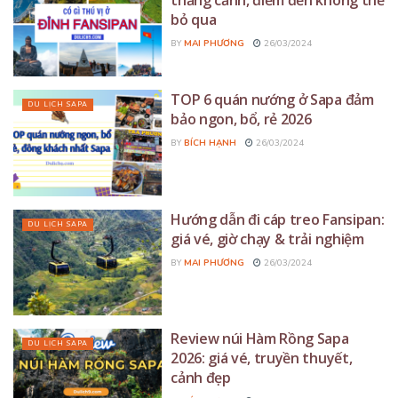
bỏ qua
BY
MAI PHƯƠNG
26/03/2024
TOP 6 quán nướng ở Sapa đảm
DU LỊCH SAPA
bảo ngon, bổ, rẻ 2026
BY
BÍCH HẠNH
26/03/2024
Hướng dẫn đi cáp treo Fansipan:
DU LỊCH SAPA
giá vé, giờ chạy & trải nghiệm
BY
MAI PHƯƠNG
26/03/2024
Review núi Hàm Rồng Sapa
DU LỊCH SAPA
2026: giá vé, truyền thuyết,
cảnh đẹp