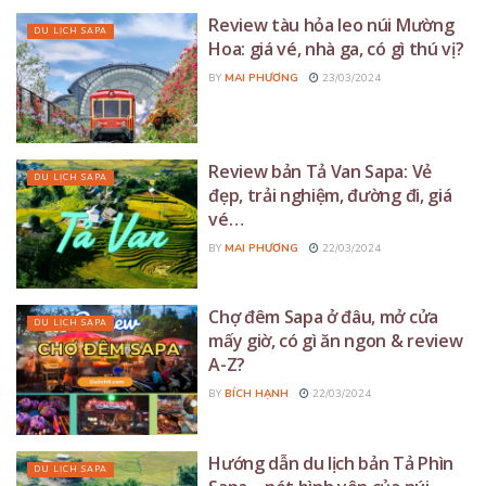
Review tàu hỏa leo núi Mường
DU LỊCH SAPA
Hoa: giá vé, nhà ga, có gì thú vị?
BY
MAI PHƯƠNG
23/03/2024
Review bản Tả Van Sapa: Vẻ
DU LỊCH SAPA
đẹp, trải nghiệm, đường đi, giá
vé…
BY
MAI PHƯƠNG
22/03/2024
Chợ đêm Sapa ở đâu, mở cửa
DU LỊCH SAPA
mấy giờ, có gì ăn ngon & review
A-Z?
BY
BÍCH HẠNH
22/03/2024
Hướng dẫn du lịch bản Tả Phìn
DU LỊCH SAPA