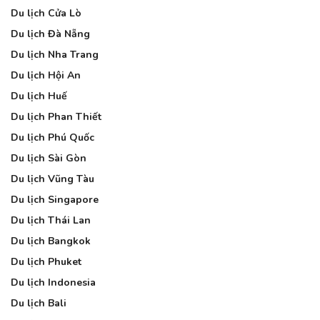
Du lịch Cửa Lò
Du lịch Đà Nẵng
Du lịch Nha Trang
Du lịch Hội An
Du lịch Huế
Du lịch Phan Thiết
Du lịch Phú Quốc
Du lịch Sài Gòn
Du lịch Vũng Tàu
Du lịch Singapore
Du lịch Thái Lan
Du lịch Bangkok
Du lịch Phuket
Du lịch Indonesia
Du lịch Bali