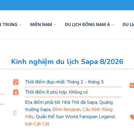
N TRUNG
MIỀN NAM
DU LỊCH ĐÔNG NAM Á
DU L
Kinh nghiệm du lịch Sapa 8/2026
Thời điểm đẹp nhất: Tháng 2 - tháng 5
Thời điểm ít phù hợp: Không có
Địa điểm phải tới: Nhà Thờ đá Sapa, Quảng
trường Sapa,
Đỉnh fansipan
,
Cầu Kính Rồng
Mây
, Quần thể Sun World Fansipan Legend,
bản Cát Cát