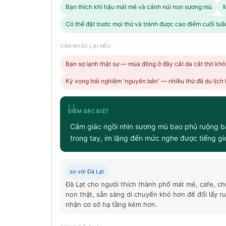
Bạn thích khí hậu mát mẻ và cảnh núi non sương mù
M
Có thể đặt trước mọi thứ và tránh được cao điểm cuối tuầ
CÂN NHẮC LẠI NẾU
Bạn sợ lạnh thật sự — mùa đông ở đây cắt da cắt thịt kh
Kỳ vọng trải nghiệm 'nguyên bản' — nhiều thứ đã du lịch
"
ĐIỂM ĐẶC BIỆT
Cảm giác ngồi nhìn sương mù bao phủ ruộng b
trong tay, im lặng đến mức nghe được tiếng g
so với Đà Lạt
Đà Lạt cho người thích thành phố mát mẻ, cafe, c
non thật, sẵn sàng di chuyển khó hơn để đổi lấy 
nhận cơ sở hạ tầng kém hơn.