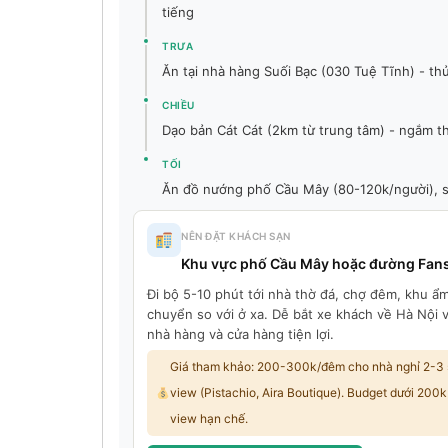
tiếng
TRƯA
Ăn tại nhà hàng Suối Bạc (030 Tuệ Tĩnh) - th
CHIỀU
Dạo bản Cát Cát (2km từ trung tâm) - ngắm t
TỐI
Ăn đồ nướng phố Cầu Mây (80-120k/người), s
NÊN ĐẶT KHÁCH SẠN
Khu vực phố Cầu Mây hoặc đường Fansi
Đi bộ 5-10 phút tới nhà thờ đá, chợ đêm, khu ẩm
chuyển so với ở xa. Dễ bắt xe khách về Hà Nội 
nhà hàng và cửa hàng tiện lợi.
Giá tham khảo: 200-300k/đêm cho nhà nghỉ 2-3 s
view (Pistachio, Aira Boutique). Budget dưới 20
view hạn chế.