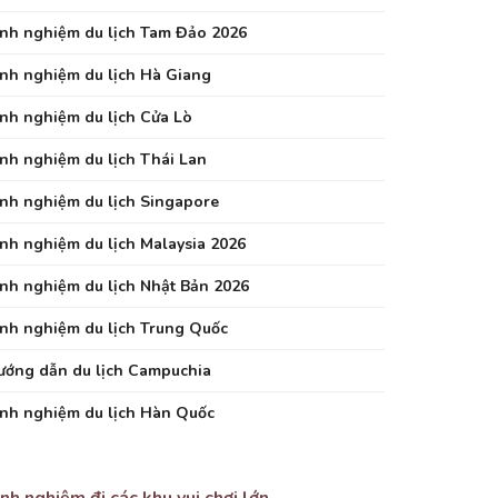
inh nghiệm du lịch Tam Đảo 2026
inh nghiệm du lịch Hà Giang
inh nghiệm du lịch Cửa Lò
inh nghiệm du lịch Thái Lan
inh nghiệm du lịch Singapore
inh nghiệm du lịch Malaysia 2026
inh nghiệm du lịch Nhật Bản 2026
inh nghiệm du lịch Trung Quốc
ướng dẫn du lịch Campuchia
inh nghiệm du lịch Hàn Quốc