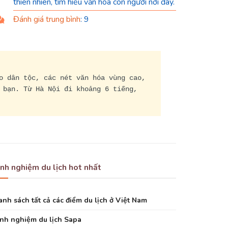
thiên nhiên, tìm hiểu văn hóa con người nơi đây.
Đánh giá trung bình
: 9
o dân tộc, các nét văn hóa vùng cao,
 bạn. Từ Hà Nội đi khoảng 6 tiếng,
inh nghiệm du lịch hot nhất
nh sách tất cả các điểm du lịch ở Việt Nam
inh nghiệm du lịch Sapa