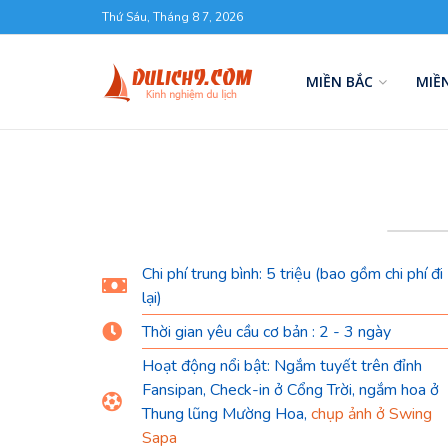
Thứ Sáu, Tháng 8 7, 2026
MIỀN BẮC
MIỀ
Chi phí trung bình: 5 triệu (bao gồm chi phí đi
lại)
Thời gian yêu cầu cơ bản : 2 - 3 ngày
Hoạt động nổi bật: Ngắm tuyết trên đỉnh
Fansipan, Check-in ở Cổng Trời, ngắm hoa ở
Thung lũng Mường Hoa,
chụp ảnh ở Swing
Sapa