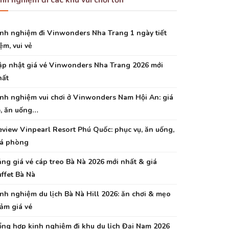
inh nghiệm đi các khu vui chơi lớn
inh nghiệm đi Vinwonders Nha Trang 1 ngày tiết
ệm, vui vẻ
ập nhật giá vé Vinwonders Nha Trang 2026 mới
hất
inh nghiệm vui chơi ở Vinwonders Nam Hội An: giá
é, ăn uống…
eview Vinpearl Resort Phú Quốc: phục vụ, ăn uống,
iá phòng
ng giá vé cáp treo Bà Nà 2026 mới nhất & giá
ffet Bà Nà
nh nghiệm du lịch Bà Nà Hill 2026: ăn chơi & mẹo
ảm giá vé
ổng hợp kinh nghiệm đi khu du lịch Đại Nam 2026