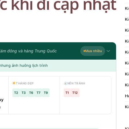
c khi đi cập nhật
K
K
K
K
h đám đông và hàng Trung Quốc
Mưa nhiều
K
K
hưng ảnh hưởng lịch trình
K
THÁNG ĐẸP
NÊN TRÁNH
K
T2
T3
T6
T7
T9
T1
T12
H
ùy
K
)