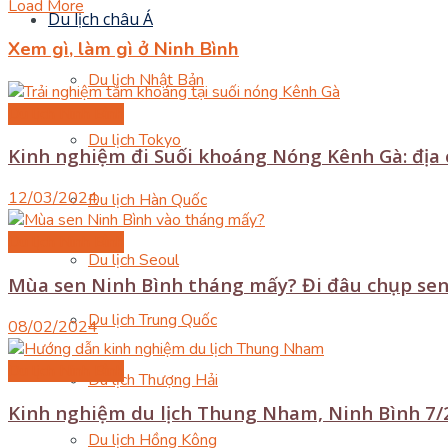
Load More
Du lịch châu Á
Xem gì, làm gì ở Ninh Bình
Du lịch Nhật Bản
Du lịch Ninh Bình
Du lịch Tokyo
Kinh nghiệm đi Suối khoáng Nóng Kênh Gà: địa c
12/03/2024
Du lịch Hàn Quốc
Du lịch Ninh Bình
Du lịch Seoul
Mùa sen Ninh Bình tháng mấy? Đi đâu chụp sen
Du lịch Trung Quốc
08/02/2024
Du lịch Ninh Bình
Du lịch Thượng Hải
Kinh nghiệm du lịch Thung Nham, Ninh Bình 7/2
Du lịch Hồng Kông