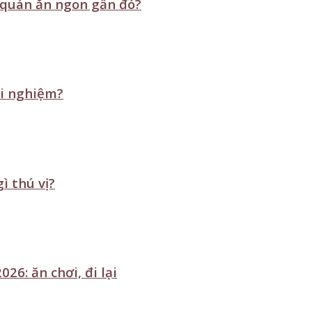
é, quán ăn ngon gần đó?
ải nghiệm?
ì thú vị?
26: ăn chơi, đi lại