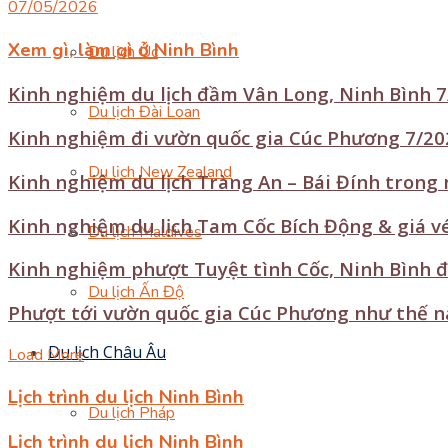
07/05/2026
Xem gì, làm gì ở Ninh Bình
Du lịch Úc
Kinh nghiệm du lịch đầm Vân Long, Ninh Bình 7/
Du lịch Đài Loan
Kinh nghiệm đi vườn quốc gia Cúc Phương 7/202
Du lịch New Zealand
Kinh nghiệm du lịch Tràng An – Bái Đính trong
Kinh nghiệm du lịch Tam Cốc Bích Động & giá v
Du lịch Maldives
Kinh nghiệm phượt Tuyệt tình Cốc, Ninh Bình đ
Du lịch Ấn Độ
Phượt tới vườn quốc gia Cúc Phương như thế n
Du lịch Châu Âu
Load More
Lịch trình du lịch Ninh Bình
Du lịch Pháp
Lịch trình du lịch Ninh Bình