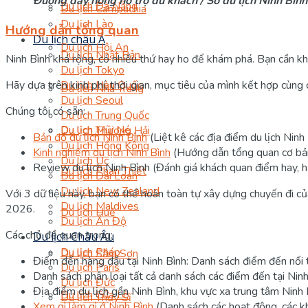
Đường dây nóng hỗ trợ du khách / Sở du lịch Ninh Bình
Du lịch Đà Nẵng
Du lịch Campuchia
Du lịch Lào
Hướng dẫn tổng quan
Du lịch châu Á
Du lịch Hội An
Du lịch Nhật Bản
Ninh Bình khá rộng, có nhiều thứ hay ho để khám phá. Bạn cần kho
Du lịch Tokyo
Du lịch Hàn Quốc
Hãy dựa trên kinh phí, thời gian, mục tiêu của mình kết hợp cùng
Du lịch Nha Trang
Du lịch Seoul
Chúng tôi có sẵn:
Du lịch Trung Quốc
Du lịch Mũi Né
Du lịch Thượng Hải
Bản đồ du lịch Ninh Bình
(Liệt kê các địa điểm du lịch Ninh 
Du lịch Hồng Kông
Kinh nghiệm du lịch Ninh Bình
(Hướng dẫn tổng quan cơ bả
Du lịch Úc
Review du lịch Ninh Bình (Đánh giá khách quan điểm hay, h
Du lịch Phan Thiết
Du lịch Đài Loan
Du lịch New Zealand
Với 3 dữ liệu này, bạn có thể hoàn toàn tự xây dựng chuyến đi c
Du lịch Maldives
2026.
Du lịch Huế
Du lịch Ấn Độ
Các chủ đề quan trọng:
Du lịch Châu Âu
Du lịch Pháp
Du lịch Sầm Sơn
Điểm đến hàng đầu tại Ninh Bình: Danh sách điểm đến nổi t
Du lịch Paris
Danh sách phân loại tất cả danh sách các điểm đến tại Nin
Du lịch Đức
Địa điểm du lịch gần Ninh Bình, khu vực xa trung tâm Ninh 
Du lịch Cửa Lò
Du lịch Thụy Sĩ
Xem gì làm gì ở Ninh Bình
(Danh sách các hoạt động, các khu