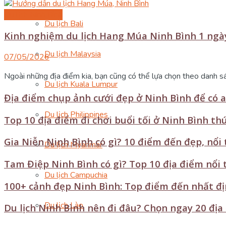
Du lịch Ninh Bình
Du lịch Bali
Kinh nghiệm du lịch Hang Múa Ninh Bình 1 ngày 
Du lịch Malaysia
07/05/2026
Ngoài những địa điểm kia, bạn cũng có thể lựa chọn theo danh sá
Du lịch Kuala Lumpur
Địa điểm chụp ảnh cưới đẹp ở Ninh Bình để có 
Du lịch Philippines
Top 10 địa điểm đi chơi buổi tối ở Ninh Bình th
Gia Niễn Ninh Bình có gì? 10 điểm đến đẹp, nổi 
Du lịch Myanmar
Tam Điệp Ninh Bình có gì? Top 10 địa điểm nổi
Du lịch Campuchia
100+ cảnh đẹp Ninh Bình: Top điểm đến nhất đ
Du lịch Lào
Du lịch Ninh Bình nên đi đâu? Chọn ngay 20 địa