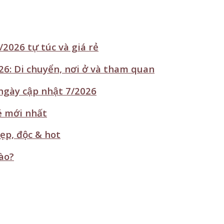
2026 tự túc và giá rẻ
6: Di chuyển, nơi ở và tham quan
 ngày cập nhật 7/2026
é mới nhất
ẹp, độc & hot
ào?