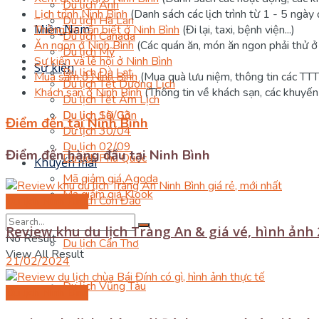
Du lịch Anh
Lịch trình Ninh Bình
(Danh sách các lịch trình từ 1 - 5 ngày
Du lịch Hà Lan
Miền Nam
Thông tin cần biết ở Ninh Bình
(Đi lại, taxi, bệnh viện...)
Du lịch Canada
Ăn ngon ở Ninh Bình
(Các quán ăn, món ăn ngon phải thử ở
Du lịch Mỹ
Sự kiện và lễ hội ở Ninh Bình
Sự kiện
Du lịch Đà Lạt
Mua sắm ở Ninh Bình
(Mua quà lưu niệm, thông tin các TT
Du lịch Tết Dương Lịch
Khách sạn ở Ninh Bình
(Thông tin về khách sạn, các khuyến m
Du lịch Tết Âm Lịch
Du lịch 10/03
Du lịch Sài Gòn
Điểm đến tại Ninh Bình
Du lịch 30/04
Du lịch 02/09
Điểm đến hàng đầu tại Ninh Bình
Du lịch Phú Quốc
Khuyến mãi
Mã giảm giá Agoda
Mã giảm giá Klook
Du lịch Côn Đảo
Du lịch Ninh Bình
Review khu du lịch Tràng An & giá vé, hình ảnh
No Result
Du lịch Cần Thơ
View All Result
21/02/2024
Du lịch Vũng Tàu
Du lịch Ninh Bình