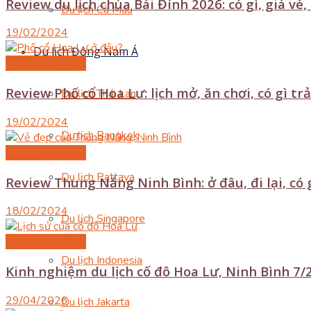
Review du lịch chùa Bái Đính 2026: có gì, giá v
Du lịch Cà Mau
19/02/2024
Du lịch Đông Nam Á
Du lịch Ninh Bình
Review Phố cổ Hoa Lư: lịch mở, ăn chơi, có gì tr
Du lịch Thái Lan
19/02/2024
Du lịch Bangkok
Du lịch Ninh Bình
Du lịch Pattaya
Review Thung Nắng Ninh Bình: ở đâu, đi lại, có g
18/02/2024
Du lịch Singapore
Du lịch Ninh Bình
Du lịch Indonesia
Kinh nghiệm du lịch cố đô Hoa Lư, Ninh Bình 7/20
29/04/2026
Du lịch Jakarta