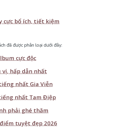
cực bổ ích, tiết kiệm
ch đã được phân loại dưới đây:
album cực độc
ú vị, hấp dẫn nhất
tiếng nhất Gia Viễn
 tiếng nhất Tam Điệp
ịnh phải ghé thăm
 điểm tuyệt đẹp 2026