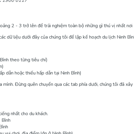
:
1900 0117
ảng 2 - 3 trở lên để trải nghiệm toàn bộ những gì thú vị nhất nơi 
 các dữ liệu dưới đây của chúng tôi để lập kế hoạch du lịch Ninh Bì
Bình theo từng tiêu chí)
n)
ấp dẫn hoặc thiếu hấp dẫn tại Ninh Bình)
ủa mình. Đừng quên chuyển qua các tab phía dưới, chúng tôi đã xâ
iếng nhất cho du khách.
h Bình
Bình
 vui chơi, địa điểm lớn ở Ninh Bình)