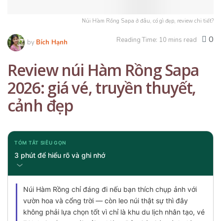
Núi Hàm Rồng Sapa ở đâu, có gì đẹp, review chi tiết?
0
Reading Time: 10 mins read
by
Bích Hạnh
Review núi Hàm Rồng Sapa
2026: giá vé, truyền thuyết,
cảnh đẹp
TÓM TẮT SIÊU GỌN
3 phút để hiểu rõ và ghi nhớ
Núi Hàm Rồng chỉ đáng đi nếu bạn thích chụp ảnh với
vườn hoa và cổng trời — còn leo núi thật sự thì đây
không phải lựa chọn tốt vì chỉ là khu du lịch nhân tạo, vé