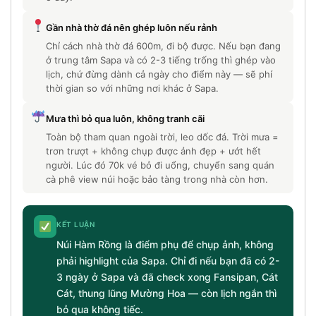
Gần nhà thờ đá nên ghép luôn nếu rảnh
Chỉ cách nhà thờ đá 600m, đi bộ được. Nếu bạn đang
ở trung tâm Sapa và có 2-3 tiếng trống thì ghép vào
lịch, chứ đừng dành cả ngày cho điểm này — sẽ phí
thời gian so với những nơi khác ở Sapa.
Mưa thì bỏ qua luôn, không tranh cãi
Toàn bộ tham quan ngoài trời, leo dốc đá. Trời mưa =
trơn trượt + không chụp được ảnh đẹp + ướt hết
người. Lúc đó 70k vé bỏ đi uổng, chuyển sang quán
cà phê view núi hoặc bảo tàng trong nhà còn hơn.
KẾT LUẬN
Núi Hàm Rồng là điểm phụ để chụp ảnh, không
phải highlight của Sapa. Chỉ đi nếu bạn đã có 2-
3 ngày ở Sapa và đã check xong Fansipan, Cát
Cát, thung lũng Mường Hoa — còn lịch ngắn thì
bỏ qua không tiếc.