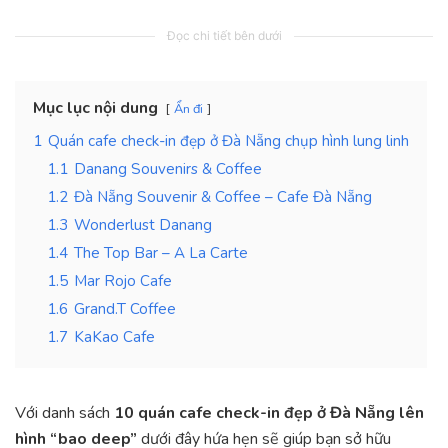
Đọc chi tiết bên dưới
Mục lục nội dung
Ẩn đi
1
Quán cafe check-in đẹp ở Đà Nẵng chụp hình lung linh
1.1
Danang Souvenirs & Coffee
1.2
Đà Nẵng Souvenir & Coffee – Cafe Đà Nẵng
1.3
Wonderlust Danang
1.4
The Top Bar – A La Carte
1.5
Mar Rojo Cafe
1.6
Grand.T Coffee
1.7
KaKao Cafe
Với danh sách
10 quán cafe check-in đẹp ở Đà Nẵng lên
hình “bao deep”
dưới đây hứa hẹn sẽ giúp bạn sở hữu