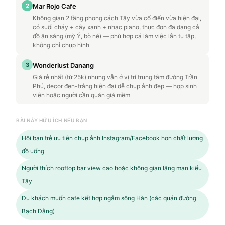
2
Mar Rojo Cafe
Không gian 2 tầng phong cách Tây vừa cổ điển vừa hiện đại,
có suối chảy + cây xanh + nhạc piano, thực đơn đa dạng cả
đồ ăn sáng (mỳ Ý, bò né) — phù hợp cả làm việc lẫn tụ tập,
không chỉ chụp hình
3
Wonderlust Danang
Giá rẻ nhất (từ 25k) nhưng vẫn ở vị trí trung tâm đường Trần
Phú, decor đen-trắng hiện đại dễ chụp ảnh đẹp — hợp sinh
viên hoặc người cần quán giá mềm
BÀI NÀY HỮU ÍCH NẾU BẠN
Hội bạn trẻ ưu tiên chụp ảnh Instagram/Facebook hơn chất lượng
đồ uống
Người thích rooftop bar view cao hoặc không gian lãng mạn kiểu
Tây
Du khách muốn cafe kết hợp ngắm sông Hàn (các quán đường
Bạch Đằng)