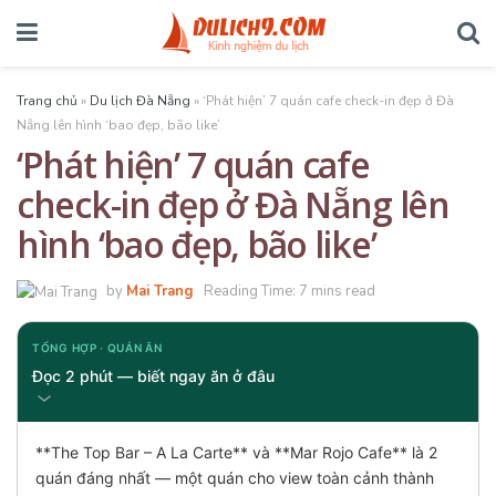
Trang chủ
»
Du lịch Đà Nẵng
»
‘Phát hiện’ 7 quán cafe check-in đẹp ở Đà
Nẵng lên hình ‘bao đẹp, bão like’
‘Phát hiện’ 7 quán cafe
check-in đẹp ở Đà Nẵng lên
hình ‘bao đẹp, bão like’
by
Mai Trang
Reading Time: 7 mins read
TỔNG HỢP · QUÁN ĂN
Đọc 2 phút — biết ngay ăn ở đâu
**The Top Bar – A La Carte** và **Mar Rojo Cafe** là 2
quán đáng nhất — một quán cho view toàn cảnh thành