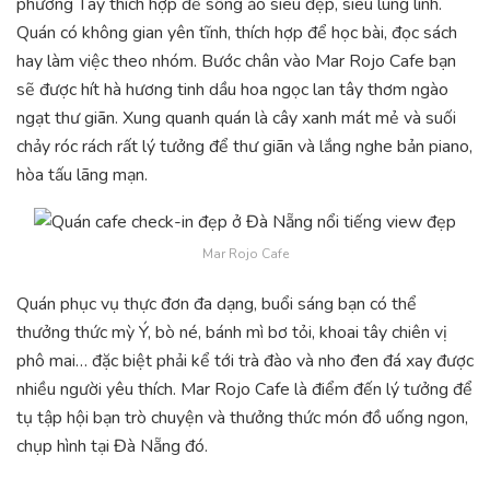
phương Tây thích hợp để sống ảo siêu đẹp, siêu lung linh.
Quán có không gian yên tĩnh, thích hợp để học bài, đọc sách
hay làm việc theo nhóm. Bước chân vào Mar Rojo Cafe bạn
sẽ được hít hà hương tinh dầu hoa ngọc lan tây thơm ngào
ngạt thư giãn. Xung quanh quán là cây xanh mát mẻ và suối
chảy róc rách rất lý tưởng để thư giãn và lắng nghe bản piano,
hòa tấu lãng mạn.
Mar Rojo Cafe
Quán phục vụ thực đơn đa dạng, buổi sáng bạn có thể
thưởng thức mỳ Ý, bò né, bánh mì bơ tỏi, khoai tây chiên vị
phô mai… đặc biệt phải kể tới trà đào và nho đen đá xay được
nhiều người yêu thích. Mar Rojo Cafe là điểm đến lý tưởng để
tụ tập hội bạn trò chuyện và thưởng thức món đồ uống ngon,
chụp hình tại Đà Nẵng đó.