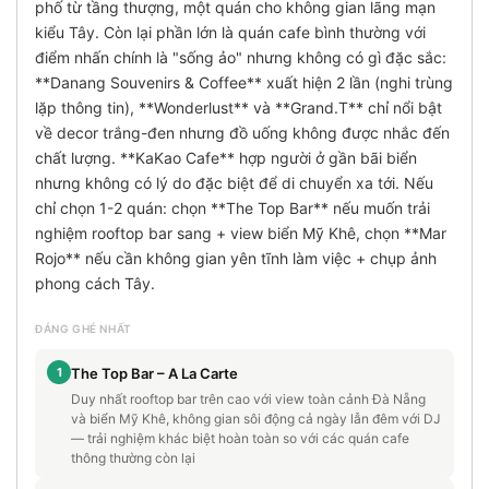
phố từ tầng thượng, một quán cho không gian lãng mạn
kiểu Tây. Còn lại phần lớn là quán cafe bình thường với
điểm nhấn chính là "sống ảo" nhưng không có gì đặc sắc:
**Danang Souvenirs & Coffee** xuất hiện 2 lần (nghi trùng
lặp thông tin), **Wonderlust** và **Grand.T** chỉ nổi bật
về decor trắng-đen nhưng đồ uống không được nhắc đến
chất lượng. **KaKao Cafe** hợp người ở gần bãi biển
nhưng không có lý do đặc biệt để di chuyển xa tới. Nếu
chỉ chọn 1-2 quán: chọn **The Top Bar** nếu muốn trải
nghiệm rooftop bar sang + view biển Mỹ Khê, chọn **Mar
Rojo** nếu cần không gian yên tĩnh làm việc + chụp ảnh
phong cách Tây.
ĐÁNG GHÉ NHẤT
1
The Top Bar – A La Carte
Duy nhất rooftop bar trên cao với view toàn cảnh Đà Nẵng
và biển Mỹ Khê, không gian sôi động cả ngày lẫn đêm với DJ
— trải nghiệm khác biệt hoàn toàn so với các quán cafe
thông thường còn lại