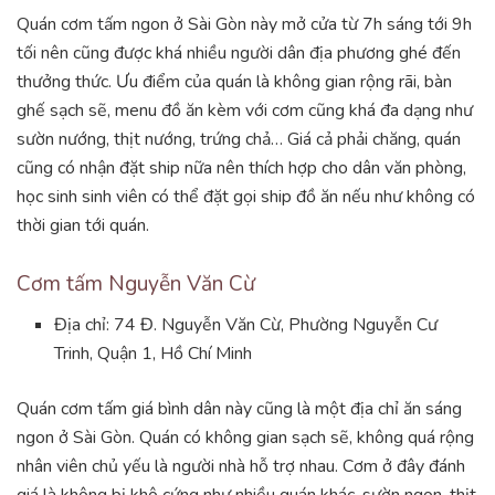
Quán cơm tấm ngon ở Sài Gòn này mở cửa từ 7h sáng tới 9h
tối nên cũng được khá nhiều người dân địa phương ghé đến
thưởng thức. Ưu điểm của quán là không gian rộng rãi, bàn
ghế sạch sẽ, menu đồ ăn kèm với cơm cũng khá đa dạng như
sườn nướng, thịt nướng, trứng chả… Giá cả phải chăng, quán
cũng có nhận đặt ship nữa nên thích hợp cho dân văn phòng,
học sinh sinh viên có thể đặt gọi ship đồ ăn nếu như không có
thời gian tới quán.
Cơm tấm Nguyễn Văn Cừ
Địa chỉ: 74 Đ. Nguyễn Văn Cừ, Phường Nguyễn Cư
Trinh, Quận 1, Hồ Chí Minh
Quán cơm tấm giá bình dân này cũng là một địa chỉ ăn sáng
ngon ở Sài Gòn. Quán có không gian sạch sẽ, không quá rộng
nhân viên chủ yếu là người nhà hỗ trợ nhau. Cơm ở đây đánh
giá là không bị khô cứng như nhiều quán khác, sườn ngon, thịt