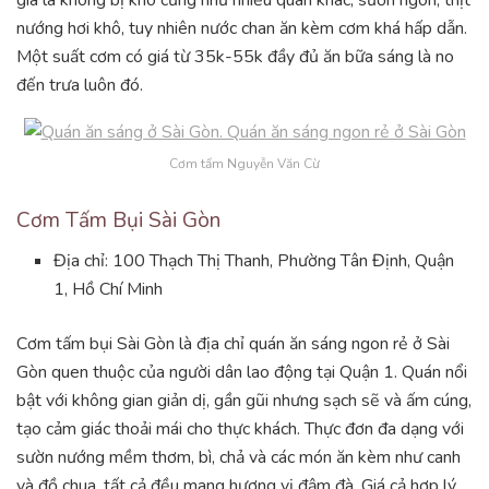
nướng hơi khô, tuy nhiên nước chan ăn kèm cơm khá hấp dẫn.
Một suất cơm có giá từ 35k-55k đầy đủ ăn bữa sáng là no
đến trưa luôn đó.
Cơm tấm Nguyễn Văn Cừ
Cơm Tấm Bụi Sài Gòn
Địa chỉ: 100 Thạch Thị Thanh, Phường Tân Định, Quận
1, Hồ Chí Minh
Cơm tấm bụi Sài Gòn là địa chỉ quán ăn sáng ngon rẻ ở Sài
Gòn quen thuộc của người dân lao động tại Quận 1. Quán nổi
bật với không gian giản dị, gần gũi nhưng sạch sẽ và ấm cúng,
tạo cảm giác thoải mái cho thực khách. Thực đơn đa dạng với
sườn nướng mềm thơm, bì, chả và các món ăn kèm như canh
và đồ chua, tất cả đều mang hương vị đậm đà. Giá cả hợp lý