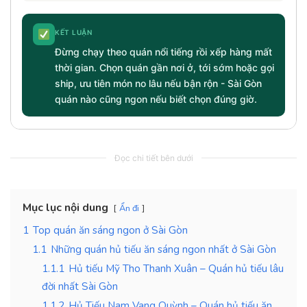
KẾT LUẬN
Đừng chạy theo quán nổi tiếng rồi xếp hàng mất
thời gian. Chọn quán gần nơi ở, tới sớm hoặc gọi
ship, ưu tiên món no lâu nếu bận rộn - Sài Gòn
quán nào cũng ngon nếu biết chọn đúng giờ.
Đọc chi tiết bên dưới
Mục lục nội dung
Ẩn đi
1
Top quán ăn sáng ngon ở Sài Gòn
1.1
Những quán hủ tiếu ăn sáng ngon nhất ở Sài Gòn
1.1.1
Hủ tiếu Mỹ Tho Thanh Xuân – Quán hủ tiếu lâu
đời nhất Sài Gòn
1.1.2
Hủ Tiếu Nam Vang Quỳnh – Quán hủ tiếu ăn