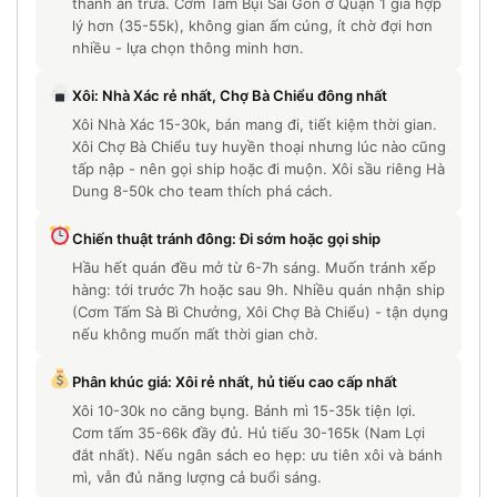
thành ăn trưa. Cơm Tấm Bụi Sài Gòn ở Quận 1 giá hợp
lý hơn (35-55k), không gian ấm cúng, ít chờ đợi hơn
nhiều - lựa chọn thông minh hơn.
Xôi: Nhà Xác rẻ nhất, Chợ Bà Chiểu đông nhất
Xôi Nhà Xác 15-30k, bán mang đi, tiết kiệm thời gian.
Xôi Chợ Bà Chiểu tuy huyền thoại nhưng lúc nào cũng
tấp nập - nên gọi ship hoặc đi muộn. Xôi sầu riêng Hà
Dung 8-50k cho team thích phá cách.
Chiến thuật tránh đông: Đi sớm hoặc gọi ship
Hầu hết quán đều mở từ 6-7h sáng. Muốn tránh xếp
hàng: tới trước 7h hoặc sau 9h. Nhiều quán nhận ship
(Cơm Tấm Sà Bì Chưởng, Xôi Chợ Bà Chiểu) - tận dụng
nếu không muốn mất thời gian chờ.
Phân khúc giá: Xôi rẻ nhất, hủ tiếu cao cấp nhất
Xôi 10-30k no căng bụng. Bánh mì 15-35k tiện lợi.
Cơm tấm 35-66k đầy đủ. Hủ tiếu 30-165k (Nam Lợi
đắt nhất). Nếu ngân sách eo hẹp: ưu tiên xôi và bánh
mì, vẫn đủ năng lượng cả buổi sáng.