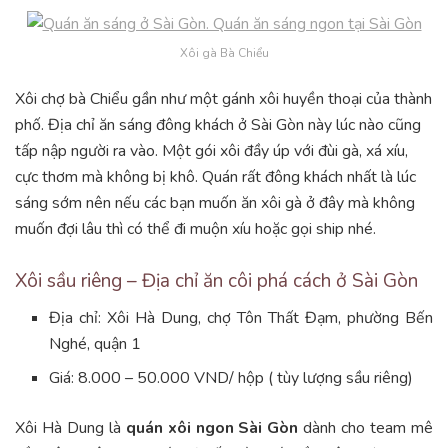
Xôi gà Bà Chiểu
Xôi chợ bà Chiểu gần như một gánh xôi huyền thoại của thành
phố. Địa chỉ ăn sáng đông khách ở Sài Gòn này lúc nào cũng
tấp nập người ra vào. Một gói xôi đầy úp với đùi gà, xá xíu,
cực thơm mà không bị khô. Quán rất đông khách nhất là lúc
sáng sớm nên nếu các bạn muốn ăn xôi gà ở đây mà không
muốn đợi lâu thì có thể đi muộn xíu hoặc gọi ship nhé.
Xôi sầu riêng – Địa chỉ ăn côi phá cách ở Sài Gòn
Địa chỉ: Xôi Hà Dung, chợ Tôn Thất Đạm, phường Bến
Nghé, quận 1
Giá: 8.000 – 50.000 VND/ hộp ( tùy lượng sầu riêng)
Xôi Hà Dung là
quán xôi ngon Sài Gòn
dành cho team mê