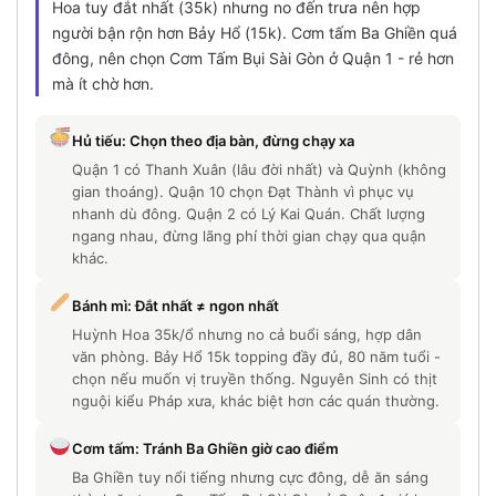
Hoa tuy đắt nhất (35k) nhưng no đến trưa nên hợp
người bận rộn hơn Bảy Hổ (15k). Cơm tấm Ba Ghiền quá
đông, nên chọn Cơm Tấm Bụi Sài Gòn ở Quận 1 - rẻ hơn
mà ít chờ hơn.
Hủ tiếu: Chọn theo địa bàn, đừng chạy xa
Quận 1 có Thanh Xuân (lâu đời nhất) và Quỳnh (không
gian thoáng). Quận 10 chọn Đạt Thành vì phục vụ
nhanh dù đông. Quận 2 có Lý Kai Quán. Chất lượng
ngang nhau, đừng lãng phí thời gian chạy qua quận
khác.
Bánh mì: Đắt nhất ≠ ngon nhất
Huỳnh Hoa 35k/ổ nhưng no cả buổi sáng, hợp dân
văn phòng. Bảy Hổ 15k topping đầy đủ, 80 năm tuổi -
chọn nếu muốn vị truyền thống. Nguyên Sinh có thịt
nguội kiểu Pháp xưa, khác biệt hơn các quán thường.
Cơm tấm: Tránh Ba Ghiền giờ cao điểm
Ba Ghiền tuy nổi tiếng nhưng cực đông, dễ ăn sáng