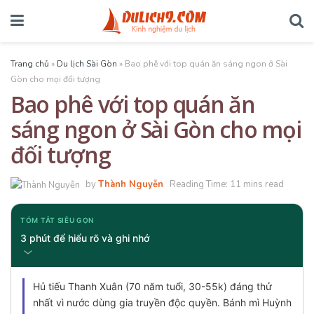
Trang chủ
»
Du lịch Sài Gòn
»
Bao phê với top quán ăn sáng ngon ở Sài
Gòn cho mọi đối tượng
Bao phê với top quán ăn
sáng ngon ở Sài Gòn cho mọi
đối tượng
by
Thành Nguyễn
Reading Time: 11 mins read
TÓM TẮT SIÊU GỌN
3 phút để hiểu rõ và ghi nhớ
Hủ tiếu Thanh Xuân (70 năm tuổi, 30-55k) đáng thử
nhất vì nước dùng gia truyền độc quyền. Bánh mì Huỳnh