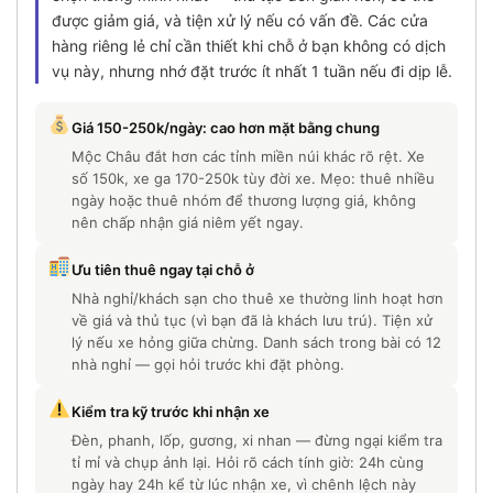
được giảm giá, và tiện xử lý nếu có vấn đề. Các cửa
hàng riêng lẻ chỉ cần thiết khi chỗ ở bạn không có dịch
vụ này, nhưng nhớ đặt trước ít nhất 1 tuần nếu đi dịp lễ.
Giá 150-250k/ngày: cao hơn mặt bằng chung
Mộc Châu đắt hơn các tỉnh miền núi khác rõ rệt. Xe
số 150k, xe ga 170-250k tùy đời xe. Mẹo: thuê nhiều
ngày hoặc thuê nhóm để thương lượng giá, không
nên chấp nhận giá niêm yết ngay.
Ưu tiên thuê ngay tại chỗ ở
Nhà nghỉ/khách sạn cho thuê xe thường linh hoạt hơn
về giá và thủ tục (vì bạn đã là khách lưu trú). Tiện xử
lý nếu xe hỏng giữa chừng. Danh sách trong bài có 12
nhà nghỉ — gọi hỏi trước khi đặt phòng.
Kiểm tra kỹ trước khi nhận xe
Đèn, phanh, lốp, gương, xi nhan — đừng ngại kiểm tra
tỉ mỉ và chụp ảnh lại. Hỏi rõ cách tính giờ: 24h cùng
ngày hay 24h kể từ lúc nhận xe, vì chênh lệch này