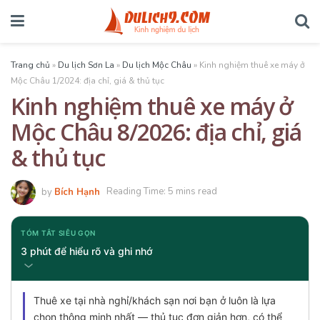
Trang chủ
»
Du lịch Sơn La
»
Du lịch Mộc Châu
»
Kinh nghiệm thuê xe máy ở
Mộc Châu 1/2024: địa chỉ, giá & thủ tục
Kinh nghiệm thuê xe máy ở
Mộc Châu 8/2026: địa chỉ, giá
& thủ tục
by
Bích Hạnh
Reading Time: 5 mins read
TÓM TẮT SIÊU GỌN
3 phút để hiểu rõ và ghi nhớ
Thuê xe tại nhà nghỉ/khách sạn nơi bạn ở luôn là lựa
chọn thông minh nhất — thủ tục đơn giản hơn, có thể