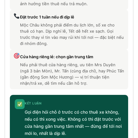
ảnh hưởng tiền thuê nếu trả muộn.
Đặt trước 1 tuần nếu đi dịp lễ
Mộc Châu không phải điểm du lịch lớn, số xe cho
thuê có hạn. Dịp nghỉ lễ, Tết dễ hết xe sạch. Gọi
trước thay vì tin vào may rủi khi tới nơi — đặc biệt nếu
đi nhóm đông.
Cửa hàng riêng lẻ: chọn gần trung tâm
Nếu phải thuê cửa hàng riêng, ưu tiên Mrs Duyên
(ngã 3 bản Mòn), Mr. Tấn (cùng địa chỉ), hay Phúc Tấn
(gần động Sơn Mộc Hương) — vị trí thuận tiện
nhận/trả xe, dễ tìm nếu cần hỗ trợ.
KẾT LUẬN
Gọi điện hỏi chỗ ở trước có cho thuê xe không,
nếu có thì xong việc. Không có thì đặt trước với
cửa hàng gần trung tâm nhất — đừng để tới nơi
mới lo, nhất là dịp lễ.