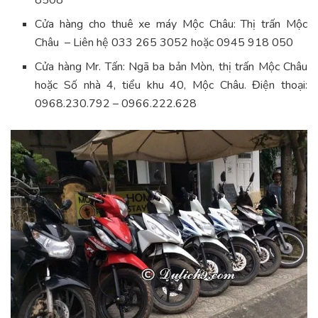
Cửa hàng cho thuê xe máy Mộc Châu: Thị trấn Mộc
Châu – Liên hệ 033 265 3052 hoặc 0945 918 050
Cửa hàng Mr. Tấn: Ngã ba bản Mòn, thị trấn Mộc Châu
hoặc Số nhà 4, tiểu khu 40, Mộc Châu. Điện thoại:
0968.230.792 – 0966.222.628