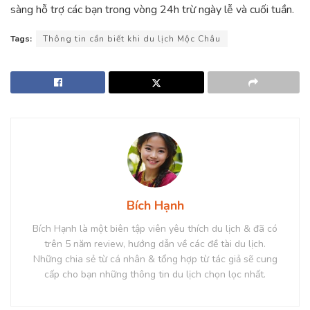
sàng hỗ trợ các bạn trong vòng 24h trừ ngày lễ và cuối tuần.
Tags:
Thông tin cần biết khi du lịch Mộc Châu
Bích Hạnh
Bích Hạnh là một biên tập viên yêu thích du lịch & đã có
trên 5 năm review, hướng dẫn về các đề tài du lịch.
Những chia sẻ từ cá nhân & tổng hợp từ tác giả sẽ cung
cấp cho bạn những thông tin du lịch chọn lọc nhất.