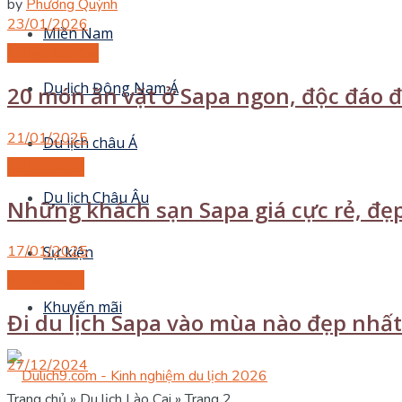
by
Phương Quỳnh
23/01/2026
Miền Nam
Du lịch Lào Cai
Du lịch Đông Nam Á
20 món ăn vặt ở Sapa ngon, độc đáo 
21/01/2025
Du lịch châu Á
Du lịch Sapa
Du lịch Châu Âu
Những khách sạn Sapa giá cực rẻ, đẹp 
17/01/2025
Sự kiện
Du lịch Sapa
Khuyến mãi
Đi du lịch Sapa vào mùa nào đẹp nhất?
27/12/2024
Trang chủ
»
Du lịch Lào Cai
»
Trang 2