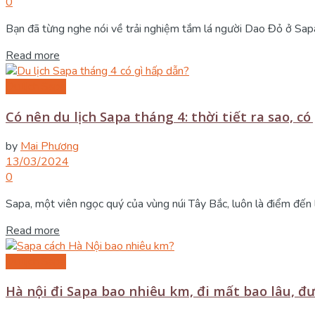
0
Bạn đã từng nghe nói về trải nghiệm tắm lá người Dao Đỏ ở Sap
Details
Read more
Du lịch Sapa
Có nên du lịch Sapa tháng 4: thời tiết ra sao, có 
by
Mai Phương
13/03/2024
0
Sapa, một viên ngọc quý của vùng núi Tây Bắc, luôn là điểm đến 
Details
Read more
Du lịch Sapa
Hà nội đi Sapa bao nhiêu km, đi mất bao lâu, đ