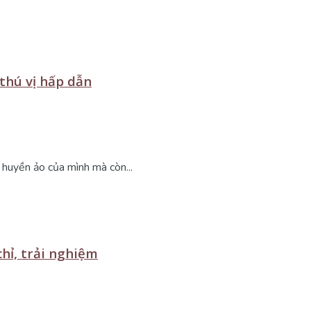
 thú vị hấp dẫn
 huyền ảo của mình mà còn...
chỉ, trải nghiệm