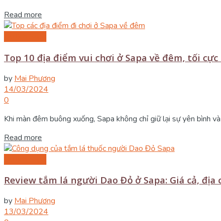
Details
Read more
Du lịch Sapa
Top 10 địa điểm vui chơi ở Sapa về đêm, tối cực
by
Mai Phương
14/03/2024
0
Khi màn đêm buông xuống, Sapa không chỉ giữ lại sự yên bình và
Details
Read more
Du lịch Sapa
Review tắm lá người Dao Đỏ ở Sapa: Giá cả, địa 
by
Mai Phương
13/03/2024