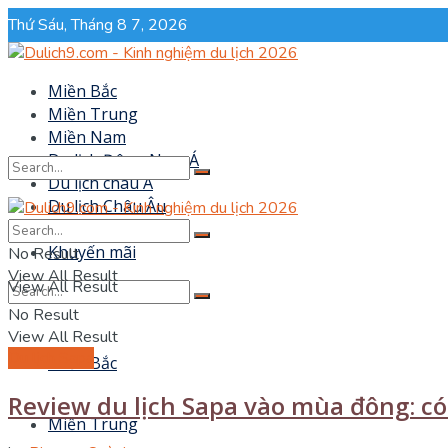
Thứ Sáu, Tháng 8 7, 2026
Miền Bắc
Miền Trung
Miền Nam
Du lịch Đông Nam Á
Du lịch châu Á
Du lịch Châu Âu
No Result
Sự kiện
Khuyến mãi
No Result
View All Result
View All Result
No Result
View All Result
Du lịch Sapa
Miền Bắc
Review du lịch Sapa vào mùa đông: có 
Miền Trung