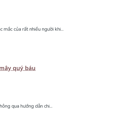
mắc của rất nhiều người khi...
 mây quý báu
ông qua hướng dẫn chi...