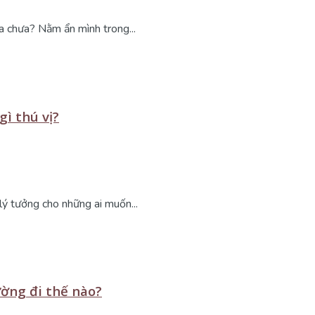
a chưa? Nằm ẩn mình trong...
gì thú vị?
lý tưởng cho những ai muốn...
ường đi thế nào?