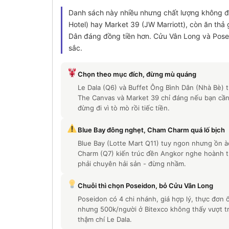
Danh sách này nhiều nhưng chất lượng không đ
Hotel) hay Market 39 (JW Marriott), còn ăn thả 
Dân đáng đồng tiền hơn. Cửu Vân Long và Posei
sắc.
Chọn theo mục đích, đừng mù quáng
Le Dala (Q6) và Buffet Ông Bình Dân (Nhà Bè) th
The Canvas và Market 39 chỉ đáng nếu bạn cần
đừng đi vì tò mò rồi tiếc tiền.
Blue Bay đông nghẹt, Cham Charm quá lố bịch
Blue Bay (Lotte Mart Q11) tuy ngon nhưng ồn à
Charm (Q7) kiến trúc đền Angkor nghe hoành tr
phải chuyên hải sản - đừng nhầm.
Chuỗi thì chọn Poseidon, bỏ Cửu Vân Long
Poseidon có 4 chi nhánh, giá hợp lý, thực đơn 
nhưng 500k/người ở Bitexco không thấy vượt tr
thậm chí Le Dala.