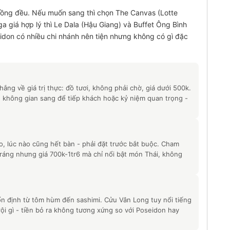
ồng đều. Nếu muốn sang thì chọn The Canvas (Lotte
ga giá hợp lý thì Le Dala (Hậu Giang) và Buffet Ông Bình
don có nhiều chi nhánh nên tiện nhưng không có gì đặc
ắng về giá trị thực: đồ tươi, không phải chờ, giá dưới 500k.
 không gian sang để tiếp khách hoặc kỷ niệm quan trọng -
o, lúc nào cũng hết bàn - phải đặt trước bắt buộc. Cham
áng nhưng giá 700k-1tr6 mà chỉ nổi bật món Thái, không
ổn định từ tôm hùm đến sashimi. Cửu Vân Long tuy nổi tiếng
ội gì - tiền bỏ ra không tương xứng so với Poseidon hay