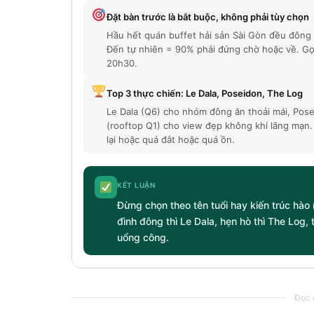
Đặt bàn trước là bắt buộc, không phải tùy chọn
Hầu hết quán buffet hải sản Sài Gòn đều đông n
Đến tự nhiên = 90% phải đứng chờ hoặc về. Gọi 
20h30.
Top 3 thực chiến: Le Dala, Poseidon, The Log
Le Dala (Q6) cho nhóm đông ăn thoải mái, Pose
(rooftop Q1) cho view đẹp không khí lãng mạn.
lại hoặc quá đắt hoặc quá ồn.
KẾT LUẬN
Đừng chọn theo tên tuổi hay kiến trúc hào n
đình đông thì Le Dala, hẹn hò thì The Log,
uổng công.
Đọc c