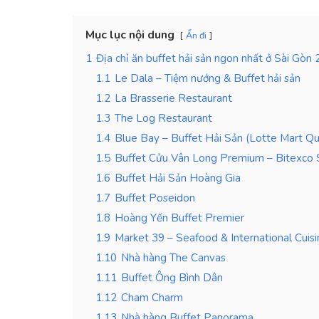
Mục lục nội dung
Ẩn đi
1
Địa chỉ ăn buffet hải sản ngon nhất ở Sài Gòn
1.1
Le Dala – Tiệm nướng & Buffet hải sản
1.2
La Brasserie Restaurant
1.3
The Log Restaurant
1.4
Blue Bay – Buffet Hải Sản (Lotte Mart Q
1.5
Buffet Cửu Vân Long Premium – Bitexco 
1.6
Buffet Hải Sản Hoàng Gia
1.7
Buffet Poseidon
1.8
Hoàng Yến Buffet Premier
1.9
Market 39 – Seafood & International Cuisi
1.10
Nhà hàng The Canvas
1.11
Buffet Ông Bình Dân
1.12
Cham Charm
1.13
Nhà hàng Buffet Panorama