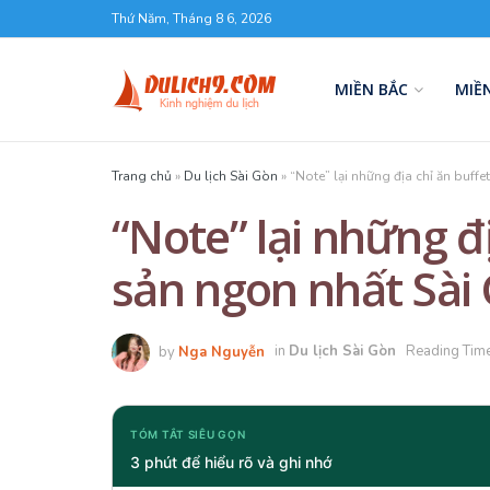
Thứ Năm, Tháng 8 6, 2026
MIỀN BẮC
MIỀ
Trang chủ
»
Du lịch Sài Gòn
»
“Note” lại những địa chỉ ăn buff
“Note” lại những đị
sản ngon nhất Sài
by
Nga Nguyễn
in
Du lịch Sài Gòn
Reading Time
TÓM TẮT SIÊU GỌN
3 phút để hiểu rõ và ghi nhớ