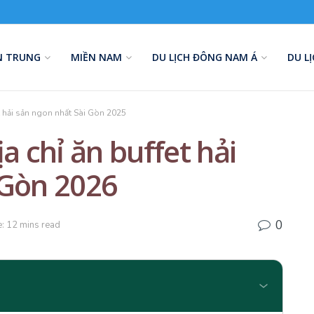
N TRUNG
MIỀN NAM
DU LỊCH ĐÔNG NAM Á
DU L
et hải sản ngon nhất Sài Gòn 2025
a chỉ ăn buffet hải
 Gòn 2026
0
: 12 mins read