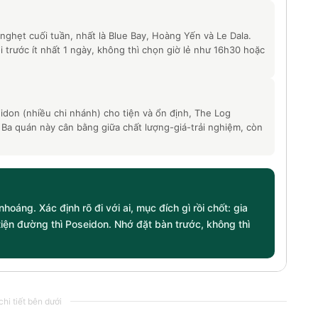
ghẹt cuối tuần, nhất là Blue Bay, Hoàng Yến và Le Dala.
trước ít nhất 1 ngày, không thì chọn giờ lẻ như 16h30 hoặc
idon (nhiều chi nhánh) cho tiện và ổn định, The Log
 Ba quán này cân bằng giữa chất lượng-giá-trải nghiệm, còn
hoáng. Xác định rõ đi với ai, mục đích gì rồi chốt: gia
 tiện đường thì Poseidon. Nhớ đặt bàn trước, không thì
hi tiết bên dưới