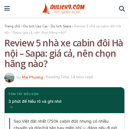
Trang chủ
»
Du lịch Lào Cai
»
Du lịch Sapa
»
Review 5 nhà xe cabin đôi Hà
nội – Sapa: giá cả, nên chọn hãng nào?
Review 5 nhà xe cabin đôi Hà
nội – Sapa: giá cả, nên chọn
hãng nào?
by
Mai Phương
Reading Time: 14 mins read
TÓM TẮT SIÊU GỌN
3 phút để hiểu rõ và ghi nhớ
Sao Việt đắt nhất (750k cabin đôi) nhưng có nhiều
chuyến và đón/trả sân bay miễn phí — đáng nếu đi giờ