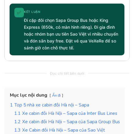
✅
KẾT LUẬN
Đi cặp đôi chọn Sapa Group Bus hoặc King
Express (650k, có màn hình riêng). Đi gia đình
hoặc nhóm bạn ưu tiên Sao Việt vì nhiều chuyến
và đón sân bay free. Đặt vé qua VeXeRe để so
sánh giờ còn chỗ thực tế.
Đọc chi tiết bên dưới
Mục lục nội dung
Ẩn đi
1
Top 5 nhà xe cabin đôi Hà nội – Sapa
1.1
Xe cabin đôi Hà Nội – Sapa của Inter Bus Lines
1.2
Xe cabin đôi Hà Nội – Sapa của Sapa Group Bus
1.3
Xe Cabin đôi Hà Nội – Sapa của Sao Việt