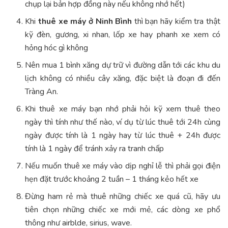
chụp lại bản hợp đồng này nếu không nhớ hết)
Khi
thuê xe máy ở Ninh Bình
thì bạn hãy kiểm tra thật
kỹ đèn, gương, xi nhan, lốp xe hay phanh xe xem có
hỏng hóc gì không
Nên mua 1 bình xăng dự trữ vì đường dẫn tới các khu du
lịch không có nhiều cây xăng, đặc biệt là đoạn đi đến
Tràng An.
Khi thuê xe máy bạn nhớ phải hỏi kỹ xem thuê theo
ngày thì tính như thế nào, ví dụ từ lúc thuê tới 24h cùng
ngày được tính là 1 ngày hay từ lúc thuê + 24h được
tính là 1 ngày để tránh xảy ra tranh chấp
Nếu muốn thuê xe máy vào dịp nghỉ lễ thì phải gọi điện
hẹn đặt trước khoảng 2 tuần – 1 tháng kẻo hết xe
Đừng ham rẻ mà thuê những chiếc xe quá cũ, hãy ưu
tiên chọn những chiếc xe mới mẻ, các dòng xe phổ
thông như airblde, sirius, wave.