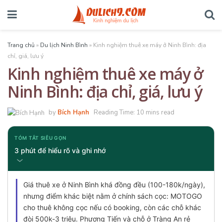
Trang chủ
»
Du lịch Ninh Bình
»
Kinh nghiệm thuê xe máy ở Ninh Bình: địa
chỉ, giá, lưu ý
Kinh nghiệm thuê xe máy ở
Ninh Bình: địa chỉ, giá, lưu ý
by
Bích Hạnh
Reading Time: 10 mins read
TÓM TẮT SIÊU GỌN
3 phút để hiểu rõ và ghi nhớ
Giá thuê xe ở Ninh Bình khá đồng đều (100-180k/ngày),
nhưng điểm khác biệt nằm ở chính sách cọc: MOTOGO
cho thuê không cọc nếu có booking, còn các chỗ khác
đòi 500k-3 triệu. Phương Tiến và chỗ ở Tràng An rẻ