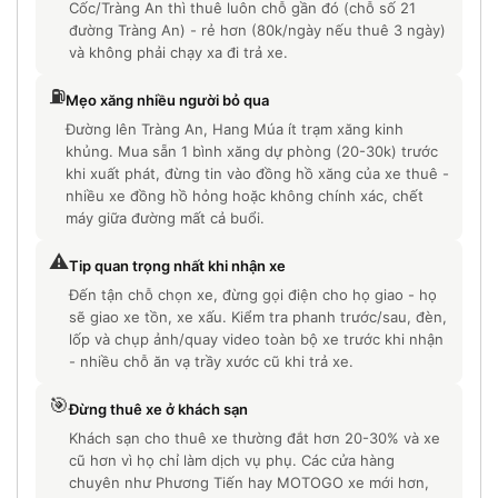
Cốc/Tràng An thì thuê luôn chỗ gần đó (chỗ số 21
đường Tràng An) - rẻ hơn (80k/ngày nếu thuê 3 ngày)
và không phải chạy xa đi trả xe.
⛽
Mẹo xăng nhiều người bỏ qua
Đường lên Tràng An, Hang Múa ít trạm xăng kinh
khủng. Mua sẵn 1 bình xăng dự phòng (20-30k) trước
khi xuất phát, đừng tin vào đồng hồ xăng của xe thuê -
nhiều xe đồng hồ hỏng hoặc không chính xác, chết
máy giữa đường mất cả buổi.
⚠️
Tip quan trọng nhất khi nhận xe
Đến tận chỗ chọn xe, đừng gọi điện cho họ giao - họ
sẽ giao xe tồn, xe xấu. Kiểm tra phanh trước/sau, đèn,
lốp và chụp ảnh/quay video toàn bộ xe trước khi nhận
- nhiều chỗ ăn vạ trầy xước cũ khi trả xe.
🎯
Đừng thuê xe ở khách sạn
Khách sạn cho thuê xe thường đắt hơn 20-30% và xe
cũ hơn vì họ chỉ làm dịch vụ phụ. Các cửa hàng
chuyên như Phương Tiến hay MOTOGO xe mới hơn,