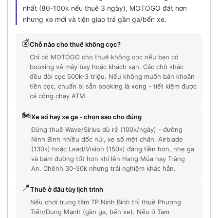
nhất (80-100k nếu thuê 3 ngày), MOTOGO đắt hơn
nhưng xe mới và tiện giao trả gần ga/bến xe.
💰
Chỗ nào cho thuê không cọc?
Chỉ có MOTOGO cho thuê không cọc nếu bạn có
booking vé máy bay hoặc khách sạn. Các chỗ khác
đều đòi cọc 500k-3 triệu. Nếu không muốn băn khoăn
tiền cọc, chuẩn bị sẵn booking là xong - tiết kiệm được
cả công chạy ATM.
🏍️
Xe số hay xe ga - chọn sao cho đúng
Đừng thuê Wave/Sirius dù rẻ (100k/ngày) - đường
Ninh Bình nhiều dốc núi, xe số mệt chân. Airblade
(130k) hoặc Lead/Vision (150k) đáng tiền hơn, nhẹ ga
và bám đường tốt hơn khi lên Hang Múa hay Tràng
An. Chênh 30-50k nhưng trải nghiệm khác hẳn.
📍
Thuê ở đâu tùy lịch trình
Nếu chơi trung tâm TP Ninh Bình thì thuê Phương
Tiến/Dung Mạnh (gần ga, bến xe). Nếu ở Tam