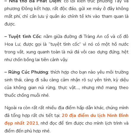
– Nhà thờ đá Phát Diệm
: có lối kiến trúc phương Tây và
phương Đông kết hợp, rất độc đáo, gửi xe máy ở đây không
mất phí, chỉ cần lưu ý quần áo chỉnh tề khi vào tham quan là
được.
– Tuyệt tình Cốc
: nằm giữa đường đi Tràng An cổ và cố đô
Hoa Lư, được gọi là “tuyệt tình cốc” vì nó có một hồ nước
trong vắt, xung quanh toàn là núi đá vôi cao dựng đứng, hệt
như chốn bồng lai tiên cảnh vậy.
– Rừng Cúc Phương
: thích hợp cho bạn nào yêu môi trường
sinh thái, càng đi sâu càng cảm nhận rõ sự yên tính, kỳ diệu
của không gian núi rừng, thực vật…, nhưng nhớ mang theo
thuốc chống muỗi nhé.
Ngoài ra còn rất rất nhiều địa điểm hấp dẫn khác, chúng mình
đã tổng hợp rất chi tiết tại:
20 địa điểm du lịch Ninh Bình
đẹp nhất 2021
, nhớ đọc để tìm được cho mình lịch trình và
điểm đến phù hợp nhé.