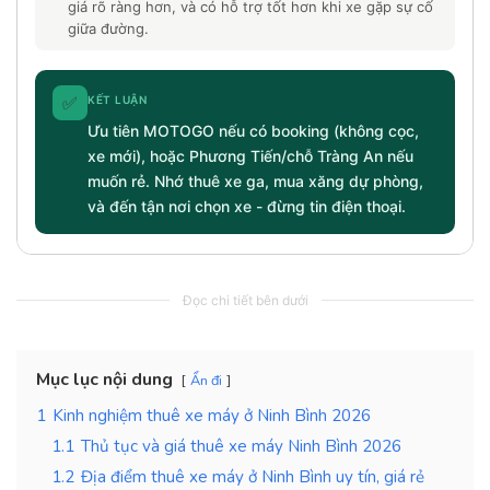
giá rõ ràng hơn, và có hỗ trợ tốt hơn khi xe gặp sự cố
giữa đường.
✅
KẾT LUẬN
Ưu tiên MOTOGO nếu có booking (không cọc,
xe mới), hoặc Phương Tiến/chỗ Tràng An nếu
muốn rẻ. Nhớ thuê xe ga, mua xăng dự phòng,
và đến tận nơi chọn xe - đừng tin điện thoại.
Đọc chi tiết bên dưới
Mục lục nội dung
Ẩn đi
1
Kinh nghiệm thuê xe máy ở Ninh Bình 2026
1.1
Thủ tục và giá thuê xe máy Ninh Bình 2026
1.2
Địa điểm thuê xe máy ở Ninh Bình uy tín, giá rẻ