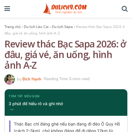
Trang chủ
»
Du lịch Lào Cai
»
Du lịch Sapa
»
Review thác Bạc Sapa 2024: ở
đâu, giá vé, ăn uống, hình ảnh A-Z
Review thác Bạc Sapa 2026: ở
đâu, giá vé, ăn uống, hình
ảnh A-Z
by
Bích Hạnh
Reading Time: 6 mins read
TÓM TẮT SIÊU GỌN
3 phút để hiểu rõ và ghi nhớ
Thác Bạc chỉ đáng ghé nếu bạn đang đi đèo Ô Quy Hồ
(cách 2-3km), chứ không đáng để đi riêng 12km từ