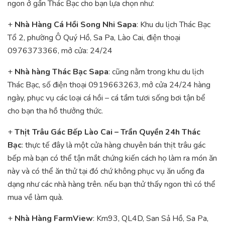
ngon ở gần Thác Bạc cho bạn lựa chọn như:
+
Nhà Hàng Cá Hồi Song Nhi Sapa
: Khu du lịch Thác Bạc
Tổ 2, phường Ô Quý Hồ, Sa Pa, Lào Cai, điện thoại
0976373366, mở cửa: 24/24
+
Nhà hàng Thác Bạc Sapa
: cũng nằm trong khu du lịch
Thác Bạc, số điện thoại 0919663263, mở cửa 24/24 hàng
ngày, phục vụ các loại cá hồi – cá tầm tươi sống bơi tận bể
cho bạn tha hồ thưởng thức.
+
Thịt Trâu Gác Bếp Lào Cai – Trần Quyền 24h Thác
Bạc
: thực tế đây là một cửa hàng chuyên bán thịt trâu gác
bếp mà bạn có thể tận mắt chứng kiến cách họ làm ra món ăn
này và có thể ăn thử tại đó chứ không phục vụ ăn uống đa
dạng như các nhà hàng trên. nếu bạn thử thấy ngon thì có thể
mua về làm quà.
+
Nhà Hàng FarmView
: Km93, QL4D, San Sả Hồ, Sa Pa,