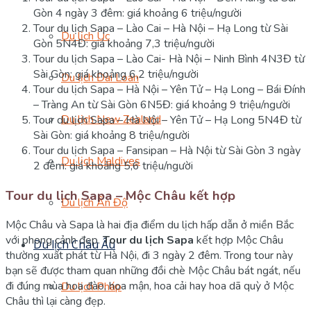
Gòn 4 ngày 3 đêm: giá khoảng 6 triệu/người
Tour du lịch Sapa – Lào Cai – Hà Nội – Hạ Long từ Sài
Du lịch Úc
Gòn 5N4Đ: giá khoảng 7,3 triệu/người
Tour du lịch Sapa – Lào Cai- Hà Nội – Ninh Bình 4N3Đ từ
Sài Gòn: giá khoảng 6,2 triệu/người
Du lịch Đài Loan
Tour du lịch Sapa – Hà Nội – Yên Tử – Hạ Long – Bái Đính
– Tràng An từ Sài Gòn 6N5Đ: giá khoảng 9 triệu/người
Du lịch New Zealand
Tour du lịch Sapa – Hà Nội – Yên Tử – Hạ Long 5N4Đ từ
Sài Gòn: giá khoảng 8 triệu/người
Tour du lịch Sapa – Fansipan – Hà Nội từ Sài Gòn 3 ngày
Du lịch Maldives
2 đêm: giá khoảng 5,6 triệu/người
Tour du lịch Sapa – Mộc Châu kết hợp
Du lịch Ấn Độ
Mộc Châu và Sapa là hai địa điểm du lịch hấp dẫn ở miền Bắc
với phong cảnh đẹp.
Tour du lịch Sapa
kết hợp Mộc Châu
Du lịch Châu Âu
thường xuất phát từ Hà Nội, đi 3 ngày 2 đêm. Trong tour này
bạn sẽ được tham quan những đồi chè Mộc Châu bát ngát, nếu
đi đúng mùa hoa đào, hoa mận, hoa cải hay hoa dã quỳ ở Mộc
Du lịch Pháp
Châu thì lại càng đẹp.