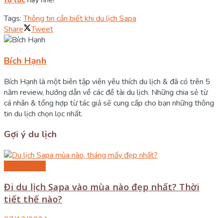
tự túc
này nhé!
Tags:
Thông tin cần biết khi du lịch Sapa
Share
Tweet
Bích Hạnh
Bích Hạnh là một biên tập viên yêu thích du lịch & đã có trên 5
năm review, hướng dẫn về các đề tài du lịch. Những chia sẻ từ
cá nhân & tổng hợp từ tác giả sẽ cung cấp cho bạn những thông
tin du lịch chọn lọc nhất.
Gợi ý du lịch
Du lịch Sapa
Đi du lịch Sapa vào mùa nào đẹp nhất? Thời
tiết thế nào?