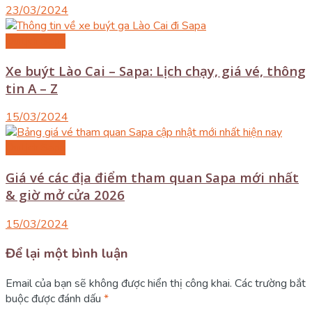
23/03/2024
Du lịch Sapa
Xe buýt Lào Cai – Sapa: Lịch chạy, giá vé, thông
tin A – Z
15/03/2024
Du lịch Sapa
Giá vé các địa điểm tham quan Sapa mới nhất
& giờ mở cửa 2026
15/03/2024
Để lại một bình luận
Email của bạn sẽ không được hiển thị công khai.
Các trường bắt
buộc được đánh dấu
*