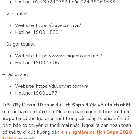
Hotline: 024.39290394 hoặc 024.39261568
– Viettravel:
Website: https://travel.com.vn/
Hotline: 1900 1839
– Saigontourist:
Website: https://www.saigontourist.net/
Hotline: 1900 1808
– DulichViet:
Website: https://dulichviet.com.vn/
Hotline: 19001177
Trên đây là
top 10 tour du lịch Sapa được yêu thích nhất
mà các bạn nên lựa chọn. Nếu như bạn muốn đi
tour du lịch
Sapa
thì có thể lựa chọn một trong các công ty phía trên để
đảm bảo có chuyến đi thoải mái nhất. Ngoài ra bạn hoàn toàn
có thể tự đi qua hướng dẫn
kinh nghiệm du lịch Sapa 2026