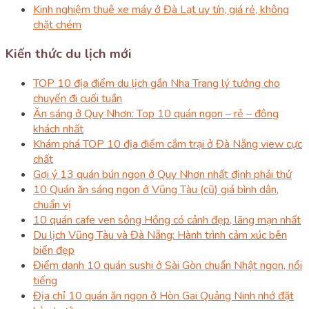
Kinh nghiệm thuê xe máy ở Đà Lạt uy tín, giá rẻ, không
chặt chém
Kiến thức du lịch mới
TOP 10 địa điểm du lịch gần Nha Trang lý tưởng cho
chuyến đi cuối tuần
Ăn sáng ở Quy Nhơn: Top 10 quán ngon – rẻ – đông
khách nhất
Khám phá TOP 10 địa điểm cắm trại ở Đà Nẵng view cực
chất
Gợi ý 13 quán bún ngon ở Quy Nhơn nhất định phải thử
10 Quán ăn sáng ngon ở Vũng Tàu (cũ) giá bình dân,
chuẩn vị
10 quán cafe ven sông Hồng có cảnh đẹp, lãng mạn nhất
Du lịch Vũng Tàu và Đà Nẵng: Hành trình cảm xúc bên
biển đẹp
Điểm danh 10 quán sushi ở Sài Gòn chuẩn Nhật ngon, nổi
tiếng
Địa chỉ 10 quán ăn ngon ở Hòn Gai Quảng Ninh nhớ đặt