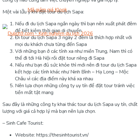
công ty nào cũng làm việc chuyên nghiệp và giá hợp lý.
Mã giảm giá Klook
Một vài lưu ý khi đặt tour du lịch Sapa:
Nếu đi du lịch Sapa ngắn ngày thì bạn nên xuất phát đêm
để tiết kiệm thời gian di chuyển
Đi tour du lịch Sapa 3 ngày 2 đêm là thích hợp nhất với
mọi du khách chưa từng đến Sapa
Với những bạn ở các tỉnh xa như miền Trung, Nam thì có
thể đi tới Hà Nội rồi đặt tour riêng đi Sapa
Nếu như bạn đủ sức khỏe thì mới nên đi tour du lịch Sapa
kết hợp các tỉnh khác như Ninh Bình – Hạ Long – Mộc
Châu vì các địa điểm này khá xa nhau
Nên lựa chọn những công ty uy tín để đặt tour tránh việc
tiền mất tật mang
Sau đây là những công ty khai thác tour du lịch Sapa uy tín, chất
lượng với giá cả hợp lý mà bạn nên lựa chọn.
– Sinh Cafe Tourist:
Website: https://thesinhtourist.vn/