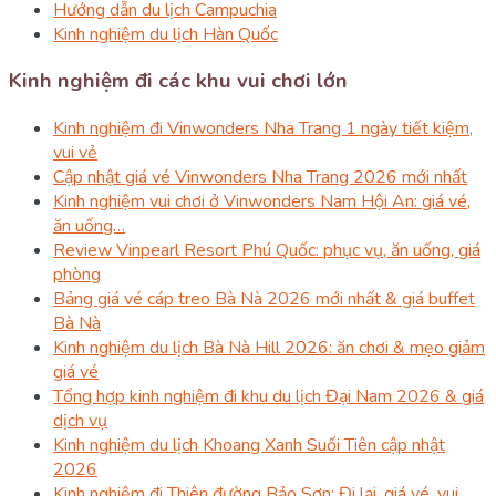
Hướng dẫn du lịch Campuchia
Kinh nghiệm du lịch Hàn Quốc
Kinh nghiệm đi các khu vui chơi lớn
Kinh nghiệm đi Vinwonders Nha Trang 1 ngày tiết kiệm,
vui vẻ
Cập nhật giá vé Vinwonders Nha Trang 2026 mới nhất
Kinh nghiệm vui chơi ở Vinwonders Nam Hội An: giá vé,
ăn uống…
Review Vinpearl Resort Phú Quốc: phục vụ, ăn uống, giá
phòng
Bảng giá vé cáp treo Bà Nà 2026 mới nhất & giá buffet
Bà Nà
Kinh nghiệm du lịch Bà Nà Hill 2026: ăn chơi & mẹo giảm
giá vé
Tổng hợp kinh nghiệm đi khu du lịch Đại Nam 2026 & giá
dịch vụ
Kinh nghiệm du lịch Khoang Xanh Suối Tiên cập nhật
2026
Kinh nghiệm đi Thiên đường Bảo Sơn: Đi lại, giá vé, vui