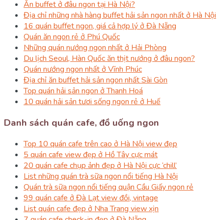
Ăn buffet ở đâu ngon tại Hà Nội?
Địa chỉ những nhà hàng buffet hải sản ngon nhất ở Hà Nội
16 quán buffet ngon, giá cả hợp lý ở Đà Nẵng
Quán ăn ngon rẻ ở Phú Quốc
Những quán nướng ngon nhất ở Hải Phòng
Du lịch Seoul, Hàn Quốc ăn thịt nướng ở đâu ngon?
Quán nướng ngon nhất ở Vĩnh Phúc
Địa chỉ ăn buffet hải sản ngon nhất Sài Gòn
Top quán hải sản ngon ở Thanh Hoá
10 quán hải sản tươi sống ngon rẻ ở Huế
Danh sách quán cafe, đồ uống ngon
Top 10 quán cafe trên cao ở Hà Nội view đẹp
5 quán cafe view đẹp ở Hồ Tây cực mát
20 quán cafe chụp ảnh đẹp ở Hà Nội cực ‘chill’
List những quán trà sữa ngon nổi tiếng Hà Nội
Quán trà sữa ngon nổi tiếng quận Cầu Giấy ngon rẻ
99 quán cafe ở Đà Lạt view đồi, vintage
List quán cafe đẹp ở Nha Trang view xịn
7 quán cafe check-in đẹp ở Đà Nẵng