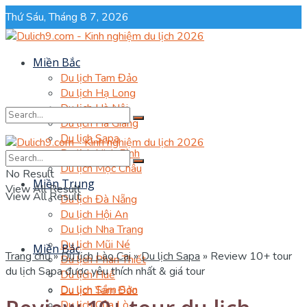
Thứ Sáu, Tháng 8 7, 2026
Miền Bắc
Du lịch Tam Đảo
Du lịch Hạ Long
Du lịch Hà Nội
Du lịch Hà Giang
Du lịch Sapa
Du lịch Ninh Bình
No Result
Du lịch Mộc Châu
No Result
Miền Trung
View All Result
View All Result
Du lịch Đà Nẵng
Du lịch Hội An
Du lịch Nha Trang
Du lịch Mũi Né
Miền Bắc
Trang chủ
»
Du lịch Lào Cai
»
Du lịch Sapa
»
Review 10+ tour
Du lịch Phan Thiết
du lịch Sapa được yêu thích nhất & giá tour
Du lịch Huế
Du lịch Sầm Sơn
Du lịch Tam Đảo
Du lịch Cửa Lò