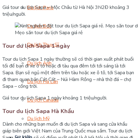
Giá tour du lịch Sapa – Mộc Châu từ Hà Nội 3N2Đ khoảng 3
Du lịch Paris
triệu/người.
Du lịch Đức
Mẹo săn tour du lịch Sapa giá rẻ
Du lịch Thụy Sĩ
Tour du lịch Sapa 1 ngày
Tour du lịch Sapa 1 ngày thường sẽ có thời gian xuất phát buổi
Du lịch Anh
tối để bạn đi xe ô tô hoặc đi tàu qua đêm tới tới sáng là tới
Sapa. Bạn sẽ ngủ một đêm trên tàu hoặc xe ô tô, tới Sapa bạn
đi tham quan bản Cát Cát – Núi Hàm Rồng – nhà thờ đá – chợ
Du lịch Hà Lan
Sapa – cổng trời.
Giá tour du lịch Sapa 1 ngày khoảng 1 triệu/người.
Du lịch Canada
Tour du lịch Sapa Hà Khẩu
Du lịch Mỹ
Dành cho những bạn muốn đi du lịch Sapa và sang cửa khẩu
giáp biên giới Việt Nam của Trung Quốc mua sắm. Tour du lịch
Sự kiện
Sapa Hà Khẩu sẽ có điểm xuất phát là ở Hà Nội và thời gian đi