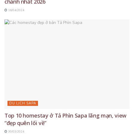
chảnh nhất 2026
16/04/2024
DU LỊCH SAPA
Top 10 homestay ở Tả Phìn Sapa lãng mạn, view
“đẹp quên lối về”
30/03/2024