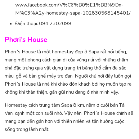
www.facebook.com/V%C6%B0%E1%BB%9Dn-
M%C3%A2y-homestay-sapa-102830568145401/
Điện thoại: 094 2302099
Phơri’s House
Phơri ‘s House là một homestay đẹp ở Sapa rất nổi tiếng,
mang một phong cách giản dị của vùng núi với những chấm
phá đặc trưng qua vật dụng trang trí bằng thổ cẩm đa sắc
màu, gỗ và bàn ghế mây tre đan. Người chủ nơi đây luôn gọi
Phơri ‘s House là nhà khi chào đón khách bởi họ muốn tạo ra
không khí thân thiện, gần gũi như đang ở nhà mình vậy.
Homestay cách trung tâm Sapa 8 km, nằm ở cuối bản Tả
Van, cạnh một con suối nhỏ. Vậy nên, Phơri ‘s House chính sẽ
mang bạn đến gần hơn với thiên nhiên và tận hưởng cuộc
sống trong lành nhất.