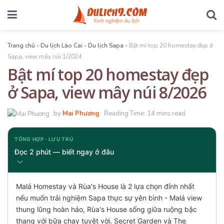
Trang chủ
»
Du lịch Lào Cai
»
Du lịch Sapa
»
Bật mí top 20 homestay đẹp ở
Sapa, view mây núi 1/2024
Bật mí top 20 homestay đẹp
ở Sapa, view mây núi 8/2026
by
Mai Phương
Reading Time: 14 mins read
TỔNG HỢP · LƯU TRÚ
Đọc 2 phút — biết ngay ở đâu
Malá Homestay và Rùa's House là 2 lựa chọn đỉnh nhất
nếu muốn trải nghiệm Sapa thực sự yên bình - Malá view
thung lũng hoàn hảo, Rùa's House sống giữa ruộng bậc
thang với bữa chay tuyệt vời. Secret Garden và The