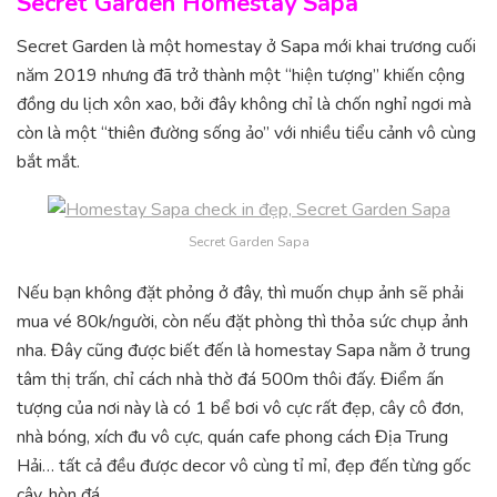
Secret Garden Homestay Sapa
Secret Garden là một homestay ở Sapa mới khai trương cuối
năm 2019 nhưng đã trở thành một “hiện tượng” khiến cộng
đồng du lịch xôn xao, bởi đây không chỉ là chốn nghỉ ngơi mà
còn là một “thiên đường sống ảo” với nhiều tiểu cảnh vô cùng
bắt mắt.
Secret Garden Sapa
Nếu bạn không đặt phỏng ở đây, thì muốn chụp ảnh sẽ phải
mua vé 80k/người, còn nếu đặt phòng thì thỏa sức chụp ảnh
nha. Đây cũng được biết đến là homestay Sapa nằm ở trung
tâm thị trấn, chỉ cách nhà thờ đá 500m thôi đấy. Điểm ấn
tượng của nơi này là có 1 bể bơi vô cực rất đẹp, cây cô đơn,
nhà bóng, xích đu vô cực, quán cafe phong cách Địa Trung
Hải… tất cả đều được decor vô cùng tỉ mỉ, đẹp đến từng gốc
cây, hòn đá.