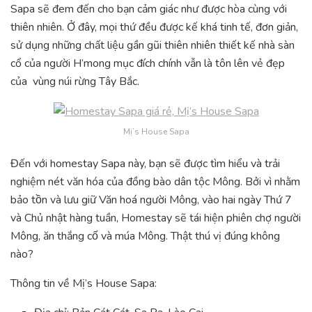
Sapa sẽ đem đến cho bạn cảm giác như được hòa cùng với
thiên nhiên. Ở đây, mọi thứ đều được kế khá tinh tế, đơn giản,
sử dụng những chất liệu gần gũi thiên nhiên thiết kế nhà sàn
cổ của người H’mong mục đích chính vẫn là tôn lên vẻ đẹp
của vùng núi rừng Tây Bắc.
Mị’s House Sapa
Đến với homestay Sapa này, bạn sẽ được tìm hiểu và trải
nghiệm nét văn hóa của đồng bào dân tộc Mông. Bởi vì nhằm
bảo tồn và lưu giữ Văn hoá người Mông, vào hai ngày Thứ 7
và Chủ nhật hàng tuần, Homestay sẽ tái hiện phiên chợ người
Mông, ăn thắng cố và múa Mông. Thật thú vị đúng không
nào?
Thông tin về Mị’s House Sapa: