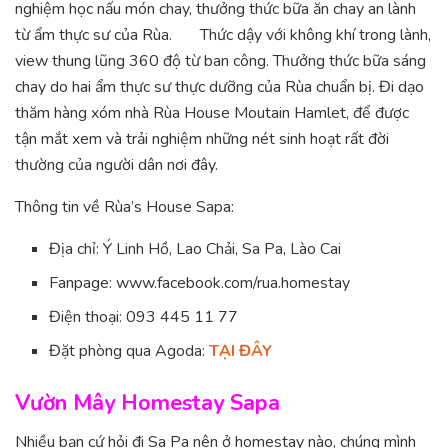
nghiệm học nấu món chay, thưởng thức bữa ăn chay an lành
từ ẩm thực sư của Rùa. Thức dậy với không khí trong lành,
view thung lũng 360 độ từ ban công. Thưởng thức bữa sáng
chay do hai ẩm thực sư thực dưỡng của Rùa chuẩn bị. Đi dạo
thăm hàng xóm nhà Rùa House Moutain Hamlet, để được
tận mắt xem và trải nghiệm những nét sinh hoạt rất đời
thường của người dân nơi đây.
Thông tin về Rùa’s House Sapa:
Địa chỉ: Ý Linh Hồ, Lao Chải, Sa Pa, Lào Cai
Fanpage: www.facebook.com/rua.homestay
Điện thoại: 093 445 11 77
Đặt phòng qua Agoda:
TẠI ĐÂY
Vườn Mây Homestay Sapa
Nhiều bạn cứ hỏi đi Sa Pa nên ở homestay nào, chúng mình