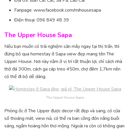
Địa chỉ: Bản Cát Cát, Sa Pa, Lào Cai
Fanpage: www.facebook.com/mihousesapa
Điện thoại: 096 849 48 39
The Upper House Sapa
Nếu bạn muốn có trải nghiệm săn mây ngay tại thị trấn, thì
đừng bỏ qua homestay ở Sapa view đẹp mang tên The
Upper House. Nơi này nằm ở vị trí rất thuận lợi, chỉ cách nhà
thờ đá 300m, cách ga cáp treo 450m, chợ đêm 1,7km nên
có thể đi bộ dễ dàng.
The Upper House Sapa
Phòng ốc ở The Upper được decor rất đẹp và sang, có cửa
sổ thoáng mát, view núi, có thể ra ban công đón nắng buổi
sáng, ngắm hoàng hôn thơ mộng. Ngoài ra còn có không gian