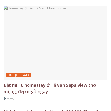
DU LỊCH SAPA
Bật mí 10 homestay ở Tả Van Sapa view thơ
mộng, đẹp ngất ngây
29/03/2024
DU LỊCH SAPA