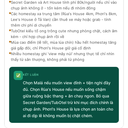
Secret Garden và Art House tính phí 80k/người nếu chỉ vào
chụp ảnh không ở - tốn kém nếu đi nhóm đông
Các homestay xa trung tâm (Rùa's House 4km, Phơri's 8km,
Lee's House ở Tả Van) cần thuê xe máy hoặc grab - tính
thêm chi phí di chuyển
TubOtel kiểu tổ ong trông cute nhưng phòng chật, cách âm
kém - chỉ hợp chụp ảnh rồi về
Mùa cao điểm (lễ tết, mùa lúa chín) hầu hết homestay tăng
giá gấp đôi, chỉ Phơri's House giữ giá cố định
Nhiều homestay ghi 'view mây núi' nhưng thực tế chỉ nhìn
thấy từ sân thượng, không phải từ phòng
KẾT LUẬN
Chọn Malá nếu muốn view đỉnh + tiện nghi đầy
đủ. Chọn Rùa's House nếu muốn sống chậm
giữa ruộng bậc thang + ăn chay ngon. Bỏ qua
Secret Garden/TubOtel trừ khi mục đích chính là
chụp ảnh. Phơri's House là lựa chọn an toàn cho
ai đi dịp lễ không muốn bị chặt chém.