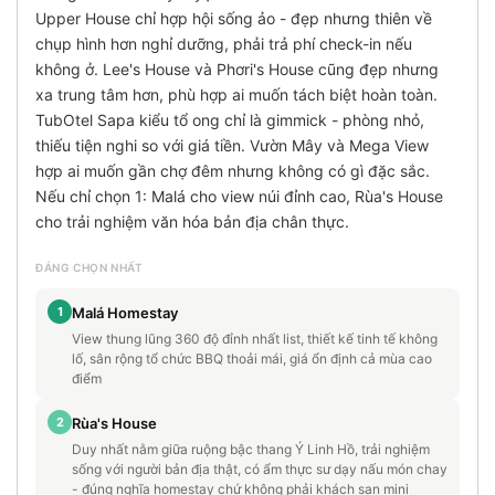
Upper House chỉ hợp hội sống ảo - đẹp nhưng thiên về
chụp hình hơn nghỉ dưỡng, phải trả phí check-in nếu
không ở. Lee's House và Phơri's House cũng đẹp nhưng
xa trung tâm hơn, phù hợp ai muốn tách biệt hoàn toàn.
TubOtel Sapa kiểu tổ ong chỉ là gimmick - phòng nhỏ,
thiếu tiện nghi so với giá tiền. Vườn Mây và Mega View
hợp ai muốn gần chợ đêm nhưng không có gì đặc sắc.
Nếu chỉ chọn 1: Malá cho view núi đỉnh cao, Rùa's House
cho trải nghiệm văn hóa bản địa chân thực.
ĐÁNG CHỌN NHẤT
1
Malá Homestay
View thung lũng 360 độ đỉnh nhất list, thiết kế tinh tế không
lố, sân rộng tổ chức BBQ thoải mái, giá ổn định cả mùa cao
điểm
2
Rùa's House
Duy nhất nằm giữa ruộng bậc thang Ý Linh Hồ, trải nghiệm
sống với người bản địa thật, có ẩm thực sư dạy nấu món chay
- đúng nghĩa homestay chứ không phải khách sạn mini