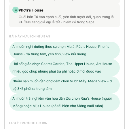
3
Phơri's House
Cuối bản Tả Van cạnh suối, yên tĩnh tuyệt đối, quan trọng là
KHÔNG tăng giá dịp lễ tết - hiếm có trong Sapa
BÀI NÀY HỮU ÍCH NẾU BẠN
Ai muốn nghỉ dưỡng thực sự chọn Malá, Rùa's House, Phơri's
House - xa trung tâm, yên tĩnh, view núi ruộng
Hội sống ảo chọn Secret Garden, The Upper House, Art House -
nhiều góc chụp nhưng phải trả phí hoặc ở mới được vào
Nhóm bạn muốn gần chợ đêm chọn Vườn Mây, Mega View - đi
bộ 3-5 phút ra trung tâm
Ai muốn trải nghiệm văn hóa dân tộc chọn Rùa's House (người
Mông) hoặc Mị's House (có tái hiện chợ Mông cuối tuần)
LƯU Ý TRƯỚC KHI CHỌN