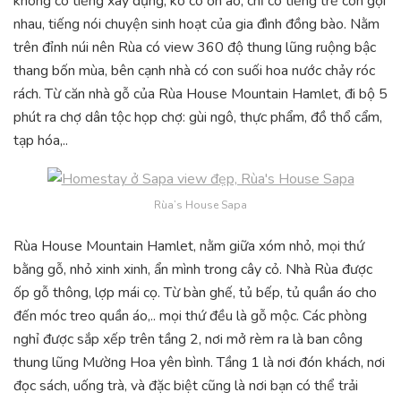
không có tiếng xây dựng, ko có ồn ào, chỉ có tiếng trẻ con gọi
nhau, tiếng nói chuyện sinh hoạt của gia đình đồng bào. Nằm
trên đỉnh núi nên Rùa có view 360 độ thung lũng ruộng bậc
thang bốn mùa, bên cạnh nhà có con suối hoa nước chảy róc
rách. Từ căn nhà gỗ của Rùa House Mountain Hamlet, đi bộ 5
phút ra chợ dân tộc họp chợ: gùi ngô, thực phẩm, đồ thổ cẩm,
tạp hóa,..
Rùa’s House Sapa
Rùa House Mountain Hamlet, nằm giữa xóm nhỏ, mọi thứ
bằng gỗ, nhỏ xinh xinh, ẩn mình trong cây cỏ. Nhà Rùa được
ốp gỗ thông, lợp mái cọ. Từ bàn ghế, tủ bếp, tủ quần áo cho
đến móc treo quần áo,.. mọi thứ đều là gỗ mộc. Các phòng
nghỉ được sắp xếp trên tầng 2, nơi mở rèm ra là ban công
thung lũng Mường Hoa yên bình. Tầng 1 là nơi đón khách, nơi
đọc sách, uống trà, và đặc biệt cũng là nơi bạn có thể trải