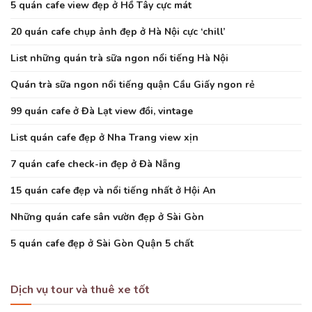
5 quán cafe view đẹp ở Hồ Tây cực mát
20 quán cafe chụp ảnh đẹp ở Hà Nội cực ‘chill’
List những quán trà sữa ngon nổi tiếng Hà Nội
Quán trà sữa ngon nổi tiếng quận Cầu Giấy ngon rẻ
99 quán cafe ở Đà Lạt view đồi, vintage
List quán cafe đẹp ở Nha Trang view xịn
7 quán cafe check-in đẹp ở Đà Nẵng
15 quán cafe đẹp và nổi tiếng nhất ở Hội An
Những quán cafe sân vườn đẹp ở Sài Gòn
5 quán cafe đẹp ở Sài Gòn Quận 5 chất
Dịch vụ tour và thuê xe tốt