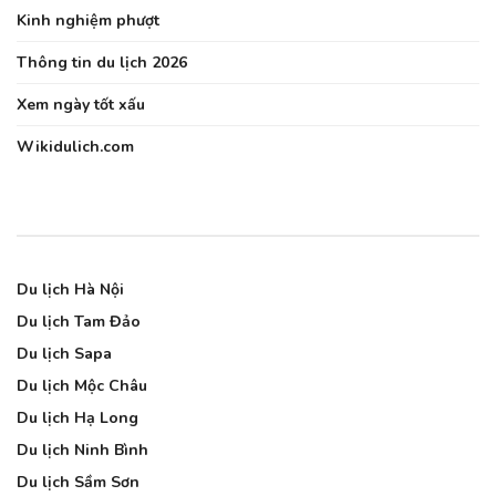
Kinh nghiệm phượt
Thông tin du lịch 2026
Xem ngày tốt xấu
Wikidulich.com
Du lịch Hà Nội
Du lịch Tam Đảo
Du lịch Sapa
Du lịch Mộc Châu
Du lịch Hạ Long
Du lịch Ninh Bình
Du lịch Sầm Sơn