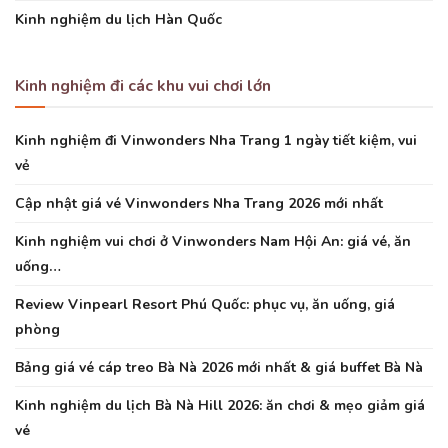
Kinh nghiệm du lịch Hàn Quốc
Kinh nghiệm đi các khu vui chơi lớn
Kinh nghiệm đi Vinwonders Nha Trang 1 ngày tiết kiệm, vui
vẻ
Cập nhật giá vé Vinwonders Nha Trang 2026 mới nhất
Kinh nghiệm vui chơi ở Vinwonders Nam Hội An: giá vé, ăn
uống…
Review Vinpearl Resort Phú Quốc: phục vụ, ăn uống, giá
phòng
Bảng giá vé cáp treo Bà Nà 2026 mới nhất & giá buffet Bà Nà
Kinh nghiệm du lịch Bà Nà Hill 2026: ăn chơi & mẹo giảm giá
vé