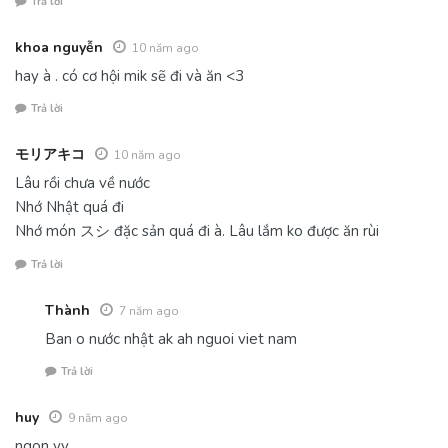
Trả lời
khoa nguyễn
10 năm ago
hay à . có cơ hội mik sẽ đi và ăn <3
Trả lời
モリアキコ
10 năm ago
Lâu rồi chưa về nước
Nhớ Nhật quá đi
Nhớ món スシ đặc sản quá đi à. Lâu lắm ko được ăn rùi
Trả lời
Thành
7 năm ago
Ban o nước nhật ak ah nguoi viet nam
Trả lời
huy
9 năm ago
ngon vv