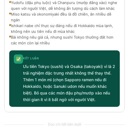
Yudofu (đậu phụ luộc) và Chanpuru (mướp đắng xào) nghe
quen với người Việt, dễ không ấn tượng dù cách làm khác
Miso katsu và okonomiyaki đều là đồ chiên, ăn nhiều dễ
ngán
Ishikari nabe chỉ thực sự đáng nếu đi Hokkaido mùa lạnh,
không nên ưu tiên nếu đi mùa khác
Bài không nêu giá cả, nhưng sushi Tokyo thường đắt hơn
các món còn lại nhiều
KẾT LUẬN
Ưu tiên Tokyo (sushi) và Osaka (takoyaki) vì là 2
trải nghiệm đặc trưng nhất không thể thay thế.
Thêm 1 món mì (chọn Sapporo ramen nếu đi
Hokkaido, hoặc Sanuki udon nếu muốn khác
biệt). Bỏ qua các món đậu phụ/mướp xào nếu
thời gian ít vì ít bất ngờ với người Việt.
Đọc chi tiết bên dưới