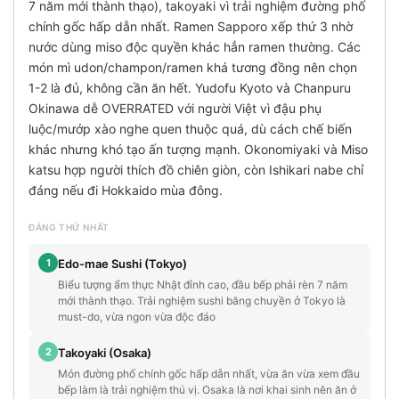
7 năm mới thành thạo), takoyaki vì trải nghiệm đường phố
chính gốc hấp dẫn nhất. Ramen Sapporo xếp thứ 3 nhờ
nước dùng miso độc quyền khác hẳn ramen thường. Các
món mì udon/champon/ramen khá tương đồng nên chọn
1-2 là đủ, không cần ăn hết. Yudofu Kyoto và Chanpuru
Okinawa dễ OVERRATED với người Việt vì đậu phụ
luộc/mướp xào nghe quen thuộc quá, dù cách chế biến
khác nhưng khó tạo ấn tượng mạnh. Okonomiyaki và Miso
katsu hợp người thích đồ chiên giòn, còn Ishikari nabe chỉ
đáng nếu đi Hokkaido mùa đông.
ĐÁNG THỬ NHẤT
1
Edo-mae Sushi (Tokyo)
Biểu tượng ẩm thực Nhật đỉnh cao, đầu bếp phải rèn 7 năm
mới thành thạo. Trải nghiệm sushi băng chuyền ở Tokyo là
must-do, vừa ngon vừa độc đáo
2
Takoyaki (Osaka)
Món đường phố chính gốc hấp dẫn nhất, vừa ăn vừa xem đầu
bếp làm là trải nghiệm thú vị. Osaka là nơi khai sinh nên ăn ở