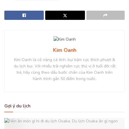
Kim Oanh
Kim Oanh là cô nàng cá tính, bụi bặm cực thích phượt &
du lịch bụi. Với nhiều trải nghiệm cực thú vị ở tuổi đời rất
trẻ, hãy cùng theo dấu bước chân của Kim Oanh trên
hành trình gần 50 điểm trong nước.
Gợi ý du lịch