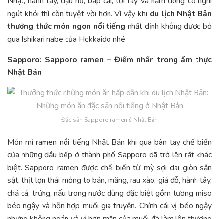
Nhật, hành tây, đậu hũ, bắp cải, tỏi tây và nấm đông cô nghi
ngút khói thì còn tuyệt vời hơn. Vì vậy khi
du lịch Nhật Bản
thưởng thức món ngon nổi tiếng
nhất định không được bỏ
qua Ishikari nabe của Hokkaido nhé
Sapporo: Sapporo ramen – Điểm nhấn trong ẩm thực
Nhật Bản
Đặc sản Sapporo ramen ở Nhật Bản
Món mì ramen nổi tiếng Nhật Bản khi qua bàn tay chế biến
của những đầu bếp ở thành phố Sapporo đã trở lên rất khác
biệt. Sapporo ramen được chế biến từ mỳ sợi dai giòn sần
sật, thịt lợn thái mỏng to bản, măng, rau xào, giá đỗ, hành tây,
chả cá, trứng, nấu trong nước dùng đặc biệt gồm tương miso
béo ngậy và hỗn hợp muối gia truyền. Chính cái vị béo ngậy
nhưng không ngán và vị hơn mặn của muối đã làm lên thương