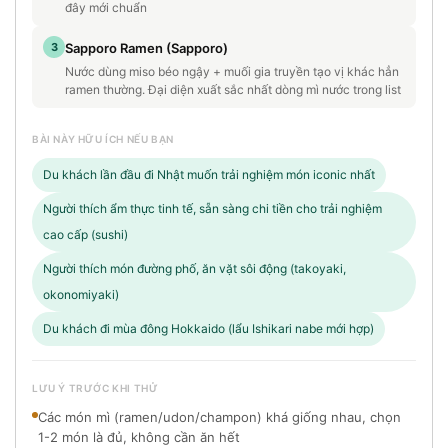
đây mới chuẩn
3
Sapporo Ramen (Sapporo)
Nước dùng miso béo ngậy + muối gia truyền tạo vị khác hẳn
ramen thường. Đại diện xuất sắc nhất dòng mì nước trong list
BÀI NÀY HỮU ÍCH NẾU BẠN
Du khách lần đầu đi Nhật muốn trải nghiệm món iconic nhất
Người thích ẩm thực tinh tế, sẵn sàng chi tiền cho trải nghiệm
cao cấp (sushi)
Người thích món đường phố, ăn vặt sôi động (takoyaki,
okonomiyaki)
Du khách đi mùa đông Hokkaido (lẩu Ishikari nabe mới hợp)
LƯU Ý TRƯỚC KHI THỬ
Các món mì (ramen/udon/champon) khá giống nhau, chọn
1-2 món là đủ, không cần ăn hết