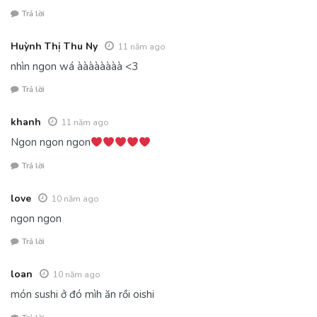
Trả lời
Huỳnh Thị Thu Ny
11 năm ago
nhìn ngon wá àààààààà <3
Trả lời
khanh
11 năm ago
Ngon ngon ngon
Trả lời
love
10 năm ago
ngon ngon
Trả lời
loan
10 năm ago
món sushi ở đó mìh ăn rồi oishi