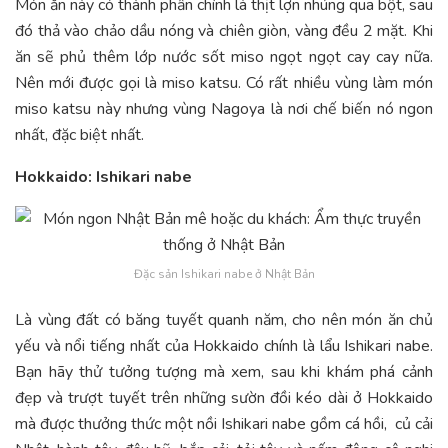
Món ăn này có thành phần chính là thịt lợn nhúng qua bột, sau
đó thả vào chảo dầu nóng và chiên giòn, vàng đều 2 mặt. Khi
ăn sẽ phủ thêm lớp nước sốt miso ngọt ngọt cay cay nữa.
Nên mới được gọi là miso katsu. Có rất nhiều vùng làm món
miso katsu này nhưng vùng Nagoya là nơi chế biến nó ngon
nhất, đặc biệt nhất.
Hokkaido: Ishikari nabe
Đặc sản Ishikari nabe ở Nhật Bản
Là vùng đất có băng tuyết quanh năm, cho nên món ăn chủ
yếu và nổi tiếng nhất của Hokkaido chính là lẩu Ishikari nabe.
Bạn hãy thử tưởng tượng mà xem, sau khi khám phá cảnh
đẹp và trượt tuyết trên những sườn đồi kéo dài ở Hokkaido
mà được thưởng thức một nồi Ishikari nabe gồm cá hồi, củ cải