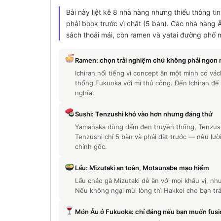
Bài này liệt kê 8 nhà hàng nhưng thiếu thông t
phải book trước vì chật (5 bàn). Các nhà hàng 
sách thoải mái, còn ramen và yatai đường phố m
Ramen: chọn trải nghiệm chứ không phải ngon 
Ichiran nổi tiếng vì concept ăn một mình có vá
thống Fukuoka với mì thủ công. Đến Ichiran để 
nghĩa.
Sushi: Tenzushi khó vào hơn nhưng đáng thử
Yamanaka dùng dấm đen truyền thống, Tenzush
Tenzushi chỉ 5 bàn và phải đặt trước — nếu lườ
chính gốc.
Lẩu: Mizutaki an toàn, Motsunabe mạo hiểm
Lẩu cháo gà Mizutaki dễ ăn với mọi khẩu vị, n
Nếu không ngại mùi lòng thì Hakkei cho bạn tr
Món Âu ở Fukuoka: chỉ đáng nếu bạn muốn fusi