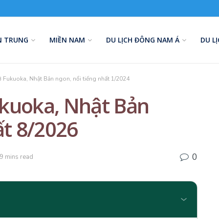
N TRUNG
MIỀN NAM
DU LỊCH ĐÔNG NAM Á
DU L
 Fukuoka, Nhật Bản ngon, nổi tiếng nhất 1/2024
kuoka, Nhật Bản
ất 8/2026
0
9 mins read