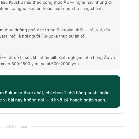
 liệu Kyushu nấu theo công thức Âu — nghe hay nhưng đi
i nhóm có người kén ăn hoặc muốn hẹn hò sang chảnh.
ẩm thực đường phố đặc trưng Fukuoka nhất — rẻ, vui, địa
tai mới là nơi người Fukuoka thực sự ăn tối.
— rất dễ bị sốc khi nhận bill. Kinh nghiệm: nhà hàng Âu và
amen 800-1500 yen, yatai 500-2000 yen.
ệm Fukuoka thực chất, chỉ chọn 1 nhà hàng sushi hoặc
c vì bài này không nói — dễ vỡ kế hoạch ngân sách.
hi tiết bên dưới