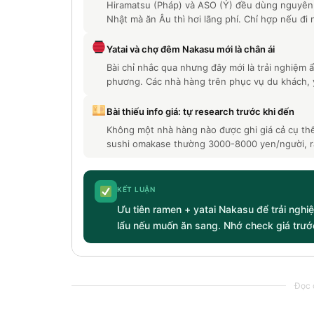
Hiramatsu (Pháp) và ASO (Ý) đều dùng nguyên
Nhật mà ăn Âu thì hơi lãng phí. Chỉ hợp nếu đ
Yatai và chợ đêm Nakasu mới là chân ái
Bài chỉ nhắc qua nhưng đây mới là trải nghiệm 
phương. Các nhà hàng trên phục vụ du khách, ya
Bài thiếu info giá: tự research trước khi đến
Không một nhà hàng nào được ghi giá cả cụ thể 
sushi omakase thường 3000-8000 yen/người, r
KẾT LUẬN
Ưu tiên ramen + yatai Nakasu để trải nghi
lẩu nếu muốn ăn sang. Nhớ check giá trướ
Đọc c