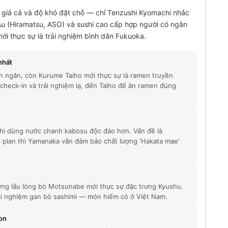
in giá cả và độ khó đặt chỗ — chỉ Tenzushi Kyomachi nhắc
Âu (Hiramatsu, ASO) và sushi cao cấp hợp người có ngân
ới thực sự là trải nghiệm bình dân Fukuoka.
nhất
ch ngăn, còn Kurume Taiho mới thực sự là ramen truyền
check-in và trải nghiệm lạ, đến Taiho để ăn ramen đúng
i dùng nước chanh kabosu độc đáo hơn. Vấn đề là
i plan thì Yamanaka vẫn đảm bảo chất lượng 'Hakata mae'
hưng lẩu lòng bò Motsunabe mới thực sự đặc trưng Kyushu.
ải nghiệm gan bò sashimi — món hiếm có ở Việt Nam.
on