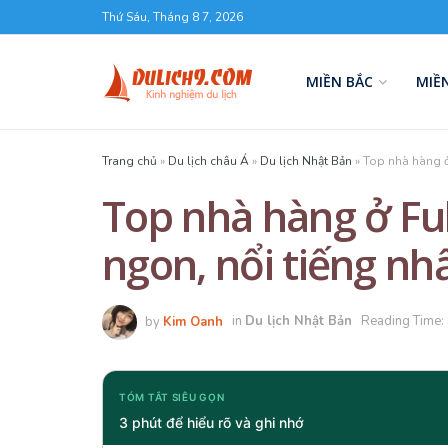
Thứ Sáu, Tháng 8 7, 2026
MIỀN BẮC
MIỀ
Trang chủ
»
Du lịch châu Á
»
Du lịch Nhật Bản
»
Top nhà hàng ở
Top nhà hàng ở Fu
ngon, nổi tiếng nh
by
Kim Oanh
in
Du lịch Nhật Bản
Reading Time: 
TÓM TẮT SIÊU GỌN
3 phút để hiểu rõ và ghi nhớ