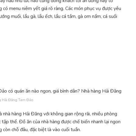
ày hầu như lúc nào cũng đông khách tới ăn uống hay tổ
ng có menu niêm yết giá rõ ràng. Các món phục vụ được yêu
nướng muối, lẩu gà, lẩu ếch, lẩu cá tầm, gà om nấm, cá suối
 Hải Đăng Tam Đảo
à nhà hàng Hải Đăng với không gian rộng rãi, nhiều phòng
c tập thể. Đồ ăn của nhà hàng được chế biến nhanh lại ngon
còn chỗ đâu, đặc biệt là vào cuối tuần.