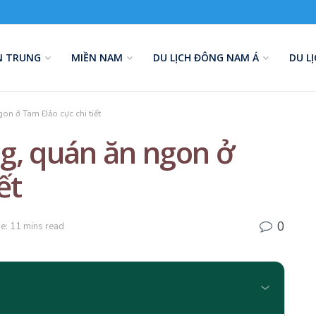
N TRUNG
MIỀN NAM
DU LỊCH ĐÔNG NAM Á
DU L
on ở Tam Đảo cực chi tiết
g, quán ăn ngon ở
ết
0
e: 11 mins read