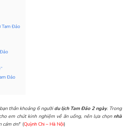
 ở Tam Đảo
 Đảo
e”
 Tam Đảo
m bạn thân khoảng 6 người
du lịch Tam Đảo 2 ngày
. Trong
w cho em chút kinh nghiệm về ăn uống, nên lựa chọn
nhà
n cám ơn!
” (
Quỳnh Chi – Hà Nội
)