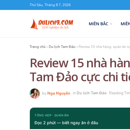
Thứ Sáu, Tháng 8 7, 2026
MIỀN BẮC
MIỀ
Trang chủ
»
Du lịch Tam Đảo
»
Review 15 nhà hàng, quán ăn ng
Review 15 nhà hàn
Tam Đảo cực chi ti
by
Nga Nguyễn
in
Du lịch Tam Đảo
Reading Tim
TỔNG HỢP · QUÁN ĂN
Đọc 2 phút — biết ngay ăn ở đâu