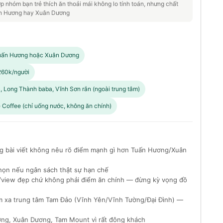
 nhóm bạn trẻ thích ăn thoải mái không lo tính toán, nhưng chất
uấn Hương hay Xuân Dương
Tuấn Hương hoặc Xuân Dương
 260k/người
), Long Thành baba, Vĩnh Sơn rắn (ngoài trung tâm)
 Coffee (chỉ uống nước, không ăn chính)
g bài viết không nêu rõ điểm mạnh gì hơn Tuấn Hương/Xuân
họn nếu ngân sách thật sự hạn chế
e/view đẹp chứ không phải điểm ăn chính — đừng kỳ vọng đồ
m xa trung tâm Tam Đảo (Vĩnh Yên/Vĩnh Tường/Đại Đình) —
ương, Xuân Dương, Tam Mount vì rất đông khách