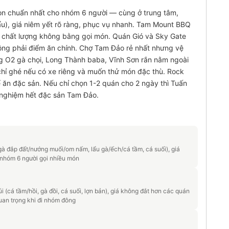
n chuẩn nhất cho nhóm 6 người — cùng ở trung tâm,
ẩu), giá niêm yết rõ ràng, phục vụ nhanh. Tam Mount BBQ
 chất lượng không bằng gọi món. Quán Gió và Sky Gate
ng phải điểm ăn chính. Chợ Tam Đảo rẻ nhất nhưng vệ
g O2 gà chọi, Long Thành baba, Vĩnh Sơn rắn nằm ngoài
hỉ ghé nếu có xe riêng và muốn thử món đặc thù. Rock
 ăn đặc sản. Nếu chỉ chọn 1-2 quán cho 2 ngày thì Tuấn
 nghiệm hết đặc sản Tam Đảo.
, gà đắp đất/nướng muối/om nấm, lẩu gà/ếch/cá tầm, cá suối), giá
ả nhóm 6 người gọi nhiều món
(cá tầm/hồi, gà đồi, cá suối, lợn bản), giá không đắt hơn các quán
uan trọng khi đi nhóm đông