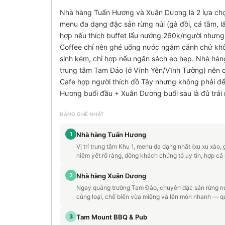
Nhà hàng Tuấn Hương và Xuân Dương là 2 lựa chọ
menu đa dạng đặc sản rừng núi (gà đồi, cá tầm, l
hợp nếu thích buffet lẩu nướng 260k/người nhưng
Coffee chỉ nên ghé uống nước ngắm cảnh chứ khô
sinh kém, chỉ hợp nếu ngân sách eo hẹp. Nhà hàn
trung tâm Tam Đảo (ở Vĩnh Yên/Vĩnh Tường) nên c
Cafe hợp người thích đồ Tây nhưng không phải để
Hương buổi đầu + Xuân Dương buổi sau là đủ trải
ĐÁNG GHÉ NHẤT
1
Nhà hàng Tuấn Hương
Vị trí trung tâm Khu 1, menu đa dạng nhất (xu xu xào
niêm yết rõ ràng, đông khách chứng tỏ uy tín, hợp c
2
Nhà hàng Xuân Dương
Ngay quảng trường Tam Đảo, chuyên đặc sản rừng núi 
cùng loại, chế biến vừa miệng và lên món nhanh — q
3
Tam Mount BBQ & Pub