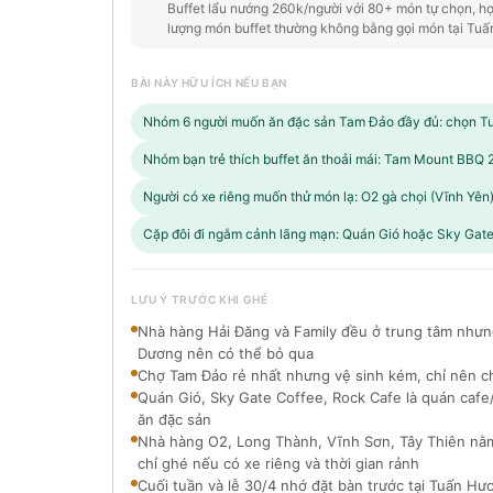
Buffet lẩu nướng 260k/người với 80+ món tự chọn, hợp
lượng món buffet thường không bằng gọi món tại T
BÀI NÀY HỮU ÍCH NẾU BẠN
Nhóm 6 người muốn ăn đặc sản Tam Đảo đầy đủ: chọn 
Nhóm bạn trẻ thích buffet ăn thoải mái: Tam Mount BBQ
Người có xe riêng muốn thử món lạ: O2 gà chọi (Vĩnh Yên
Cặp đôi đi ngắm cảnh lãng mạn: Quán Gió hoặc Sky Gate
LƯU Ý TRƯỚC KHI GHÉ
Nhà hàng Hải Đăng và Family đều ở trung tâm nhưn
Dương nên có thể bỏ qua
Chợ Tam Đảo rẻ nhất nhưng vệ sinh kém, chỉ nên c
Quán Gió, Sky Gate Coffee, Rock Cafe là quán caf
ăn đặc sản
Nhà hàng O2, Long Thành, Vĩnh Sơn, Tây Thiên nằ
chỉ ghé nếu có xe riêng và thời gian rảnh
Cuối tuần và lễ 30/4 nhớ đặt bàn trước tại Tuấn H