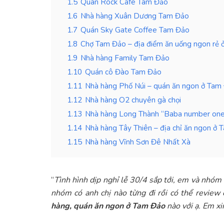
1.5
Quán Rock Cafe Tam Đảo
1.6
Nhà hàng Xuân Dương Tam Đảo
1.7
Quán Sky Gate Coffee Tam Đảo
1.8
Chợ Tam Đảo – địa điểm ăn uống ngon rẻ
1.9
Nhà hàng Family Tam Đảo
1.10
Quán cô Đào Tam Đảo
1.11
Nhà hàng Phố Núi – quán ăn ngon ở Tam
1.12
Nhà hàng O2 chuyên gà chọi
1.13
Nhà hàng Long Thành “Baba number on
1.14
Nhà hàng Tây Thiên – địa chỉ ăn ngon ở
1.15
Nhà hàng Vĩnh Sơn Đê Nhất Xà
“
Tình hình dịp nghỉ lễ 30/4 sắp tới, em và nhó
nhóm có anh chị nào từng đi rồi có thể revie
hàng, quán ăn ngon ở Tam Đảo
nào với ạ. Em xi