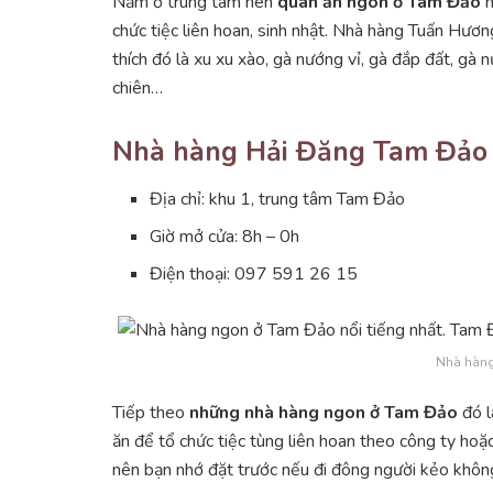
Nằm ở trung tâm nên
quán ăn ngon ở Tam Đảo
n
chức tiệc liên hoan, sinh nhật. Nhà hàng Tuấn Hươ
thích đó là xu xu xào, gà nướng vỉ, gà đắp đất, gà 
chiên…
Nhà hàng Hải Đăng Tam Đảo
Địa chỉ: khu 1, trung tâm Tam Đảo
Giờ mở cửa: 8h – 0h
Điện thoại: 097 591 26 15
Nhà hàng
Tiếp theo
những nhà hàng ngon ở Tam Đảo
đó l
ăn để tổ chức tiệc tùng liên hoan theo công ty hoặ
nên bạn nhớ đặt trước nếu đi đông người kẻo không 