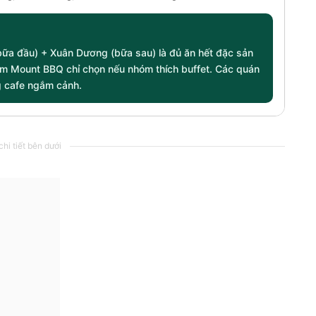
bữa đầu) + Xuân Dương (bữa sau) là đủ ăn hết đặc sản
. Tam Mount BBQ chỉ chọn nếu nhóm thích buffet. Các quán
g cafe ngắm cảnh.
hi tiết bên dưới