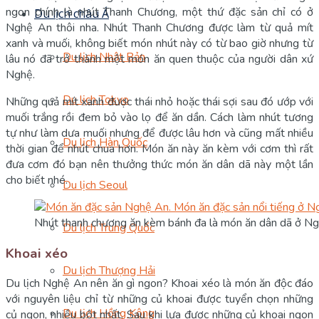
ngon chính là nhút Thanh Chương, một thứ đặc sản chỉ có ở
Du lịch châu Á
Nghệ An thôi nha. Nhút Thanh Chương được làm từ quả mít
xanh và muối, không biết món nhút này có từ bao giờ nhưng từ
Du lịch Nhật Bản
lâu nó đã trở thành một món ăn quen thuộc của người dân xứ
Nghệ.
Du lịch Tokyo
Những quả mít xanh được thái nhỏ hoặc thái sợi sau đó ướp với
muối trắng rồi đem bỏ vào lọ để ăn dần. Cách làm nhút tương
tự như làm dưa muối nhưng để được lâu hơn và cũng mất nhiều
Du lịch Hàn Quốc
thời gian để nhút chua hơn. Món ăn này ăn kèm với cơm thì rất
đưa cơm đó bạn nên thưởng thức món ăn dân dã này một lần
cho biết nhé.
Du lịch Seoul
Nhút thanh chương ăn kèm bánh đa là món ăn dân dã ở N
Du lịch Trung Quốc
Khoai xéo
Du lịch Thượng Hải
Du lịch Nghệ An nên ăn gì ngon? Khoai xéo là món ăn độc đáo
với nguyên liệu chỉ từ những củ khoai được tuyển chọn những
Du lịch Hồng Kông
củ ngon, nhiều bột nhất. Sau khi lựa được những củ khoai ngon