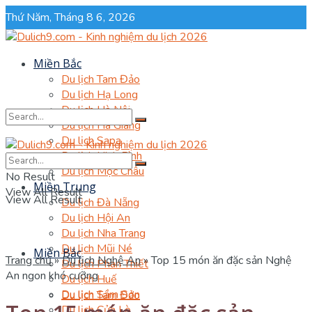
Thứ Năm, Tháng 8 6, 2026
Miền Bắc
Du lịch Tam Đảo
Du lịch Hạ Long
Du lịch Hà Nội
Du lịch Hà Giang
Du lịch Sapa
Du lịch Ninh Bình
No Result
Du lịch Mộc Châu
No Result
Miền Trung
View All Result
View All Result
Du lịch Đà Nẵng
Du lịch Hội An
Du lịch Nha Trang
Du lịch Mũi Né
Miền Bắc
Trang chủ
»
Du lịch Nghệ An
»
Top 15 món ăn đặc sản Nghệ
Du lịch Phan Thiết
An ngon khó cưỡng
Du lịch Huế
Du lịch Sầm Sơn
Du lịch Tam Đảo
Du lịch Cửa Lò