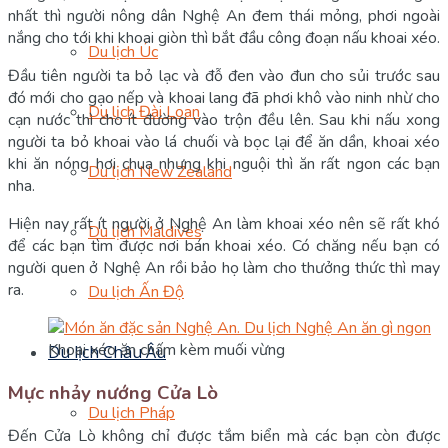
nhất thì người nông dân Nghệ An đem thái mỏng, phơi ngoài
nắng cho tới khi khoai giòn thì bắt đầu công đoạn nấu khoai xéo.
Du lịch Úc
Đầu tiên người ta bỏ lạc và đỗ đen vào đun cho sủi trước sau
đó mới cho gạo nếp và khoai lang đã phơi khô vào ninh nhừ cho
Du lịch Đài Loan
cạn nước thì cho ít đường vào trộn đều lên. Sau khi nấu xong
người ta bỏ khoai vào lá chuối và bọc lại để ăn dần, khoai xéo
khi ăn nóng hơi chua nhưng khi nguội thì ăn rất ngon các bạn
Du lịch New Zealand
nha.
Hiện nay rất ít người ở Nghệ An làm khoai xéo nên sẽ rất khó
Du lịch Maldives
để các bạn tìm được nơi bán khoai xéo. Có chăng nếu bạn có
người quen ở Nghệ An rồi bảo họ làm cho thưởng thức thì may
ra.
Du lịch Ấn Độ
Khoai xéo ăn chấm kèm muối vừng
Du lịch Châu Âu
Mực nhảy nướng Cửa Lò
Du lịch Pháp
Đến Cửa Lò không chỉ được tắm biển mà các bạn còn được