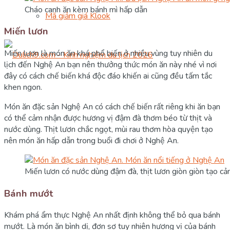
Cháo canh ăn kèm bánh mì hấp dẫn
Mã giảm giá Klook
Miến lươn
Miến lươn là món ăn khá phổ biến ở nhiều vùng tuy nhiên du
lịch đến Nghệ An bạn nên thưởng thức món ăn này nhé vì nơi
đây có cách chế biến khá độc đáo khiến ai cũng đều tấm tắc
khen ngon.
Món ăn đặc sản Nghệ An có cách chế biến rất riêng khi ăn bạn
có thể cảm nhận được hương vị đậm đà thơm béo từ thịt và
nước dùng. Thịt lươn chắc ngọt, mùi rau thơm hòa quyện tạo
nên món ăn hấp dẫn trong buổi đi chơi ở Nghệ An.
Miến lươn có nước dùng đậm đà, thịt lươn giòn giòn tạo cảm
Bánh mướt
Khám phá ẩm thực Nghệ An nhất định không thể bỏ qua bánh
mướt. Là món ăn bình dị, đơn sơ tuy nhiên hương vị của bánh