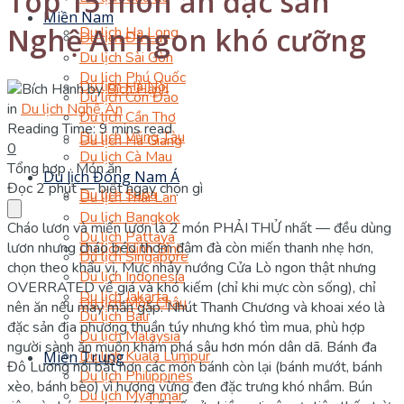
Top 15 món ăn đặc sản
Miền Nam
Nghệ An ngon khó cưỡng
Du lịch Hạ Long
Du lịch Đà Lạt
Du lịch Sài Gòn
Du lịch Phú Quốc
Du lịch Hà Nội
by
Bích Hạnh
Du lịch Côn Đảo
in
Du lịch Nghệ An
Du lịch Cần Thơ
Reading Time: 9 mins read
Du lịch Vũng Tàu
Du lịch Hà Giang
0
Du lịch Cà Mau
Tổng hợp · Món ăn
Du lịch Đông Nam Á
Đọc 2 phút — biết ngay chọn gì
Du lịch Sapa
Du lịch Thái Lan
Du lịch Bangkok
Cháo lươn và miến lươn là 2 món PHẢI THỬ nhất — đều dùng
Du lịch Pattaya
lươn nhưng cháo béo thơm đậm đà còn miến thanh nhẹ hơn,
Du lịch Ninh Bình
Du lịch Singapore
chọn theo khẩu vị. Mực nhảy nướng Cửa Lò ngon thật nhưng
Du lịch Indonesia
OVERRATED về giá và khó kiếm (chỉ khi mực còn sống), chỉ
Du lịch Jakarta
Du lịch Mộc Châu
nên ăn nếu may mắn gặp. Nhút Thanh Chương và khoai xéo là
Du lịch Bali
đặc sản địa phương thuần túy nhưng khó tìm mua, phù hợp
Du lịch Malaysia
người sành ăn muốn khám phá sâu hơn món dân dã. Bánh đa
Du lịch Kuala Lumpur
Miền Trung
Đô Lương nổi bật hơn các món bánh còn lại (bánh mướt, bánh
Du lịch Philippines
xèo, bánh bèo) vì hương vừng đen đặc trưng khó nhầm. Bún
Du lịch Myanmar