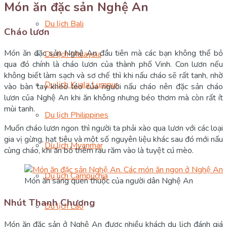
Món ăn đặc sản Nghệ An
Du lịch Bali
Cháo lươn
Món ăn đặc sản Nghệ An đầu tiên mà các bạn không thể bỏ
Du lịch Malaysia
qua đó chính là cháo lươn của thành phố Vinh. Con lươn nếu
không biết làm sạch và sơ chế thì khi nấu cháo sẽ rất tanh, nhờ
Du lịch Kuala Lumpur
vào bàn tay khéo léo của người nấu cháo nên đặc sản cháo
lươn của Nghệ An khi ăn không nhưng béo thơm mà còn rất ít
mùi tanh.
Du lịch Philippines
Muốn cháo lươn ngon thì người ta phải xào qua lươn với các loại
gia vị gừng, hạt tiêu và một số nguyên liệu khác sau đó mới nấu
Du lịch Myanmar
cùng cháo, khi ăn bỏ thêm rau răm vào là tuyệt cú mèo.
Du lịch Campuchia
Món ăn sáng quen thuộc của người dân Nghệ An
Nhút Thanh Chương
Du lịch Lào
Món ăn đặc sản ở Nghệ An được nhiều khách du lịch đánh giá