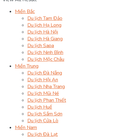
Miền Bắc
Du lịch Tam Đảo
Du lịch Hạ Long
Du lịch Hà Nội
Du lịch Hà Giang
Du lịch Sapa
Du lịch Ninh Bình
Du lịch Mộc Châu
Miền Trung
Du lịch Đà Nẵng
Du lịch Hội An
Du lịch Nha Trang
Du lịch Mũi Né
Du lịch Phan Thiết
Du lịch Huế
Du lịch Sầm Sơn
Du lịch Cửa Lò
Miền Nam
Du lịch Đà Lạt