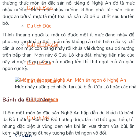
thưởng thức món ăn đặc sản nổi tiếng ở Nghệ An đó là mực
Du lịch Paris
nhảy nướng. Món mực nhảy nướng không phải lúc nào cũng
được ăn bởi vì mực là một loài hải sản rất dễ bị chết sau khi lên
bờ.
Du lịch Đức
Thỉnh thoảng người ta mới có được một ít mực đang nhảy để
phục vụ cho khách thôi, món này không cần chế biến cầu kỳ, chỉ
Du lịch Thụy Sĩ
cần là con mực còn đang nhảy rồi khứa vài đường sau đó nướng
trên bếp than. Món này ở Cửa Lò khá đắt, nhưng tiền nào của
nấy vì mực đang sống mà nướng lên thì thịt ngọt mà ăn giòn
Du lịch Anh
ngon cực kỳ.
Du lịch Hà Lan
Mực nhảy nướng có nhiều tại cửa biển Cửa Lò hoặc các nh
Bánh đa Đô Lương
Du lịch Canada
Thêm một món ăn đặc sản Nghệ An hấp dẫn du khách là bánh
Du lịch Mỹ
đa Đô Lương. Bánh đa Đô Lương được làm từ bột gạo, tiêu, tỏi
nhưng đặc biệt là vừng đen nên khi ăn vừa thơm vừa bùi, ăn
kèm với ít tương ớt hay tương bần thì ngon vô đối.
Sự kiện