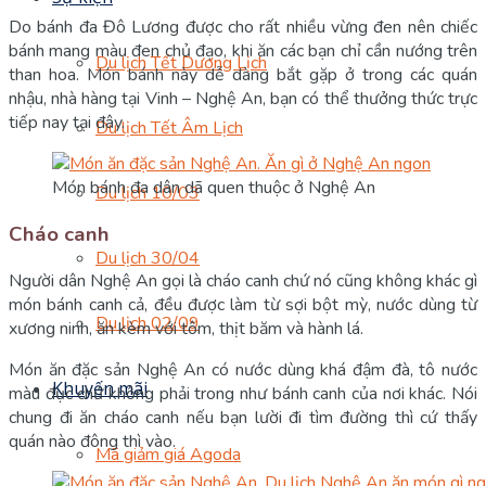
Do bánh đa Đô Lương được cho rất nhiều vừng đen nên chiếc
bánh mang màu đen chủ đạo, khi ăn các bạn chỉ cần nướng trên
Du lịch Tết Dương Lịch
than hoa. Món bánh này dễ dàng bắt gặp ở trong các quán
nhậu, nhà hàng tại Vinh – Nghệ An, bạn có thể thưởng thức trực
tiếp nay tại đây.
Du lịch Tết Âm Lịch
Món bánh đa dân dã quen thuộc ở Nghệ An
Du lịch 10/03
Cháo canh
Du lịch 30/04
Người dân Nghệ An gọi là cháo canh chứ nó cũng không khác gì
món bánh canh cả, đều được làm từ sợi bột mỳ, nước dùng từ
Du lịch 02/09
xương ninh, ăn kèm với tôm, thịt băm và hành lá.
Món ăn đặc sản Nghệ An có nước dùng khá đậm đà, tô nước
Khuyến mãi
màu đục chứ không phải trong như bánh canh của nơi khác. Nói
chung đi ăn cháo canh nếu bạn lười đi tìm đường thì cứ thấy
quán nào đông thì vào.
Mã giảm giá Agoda