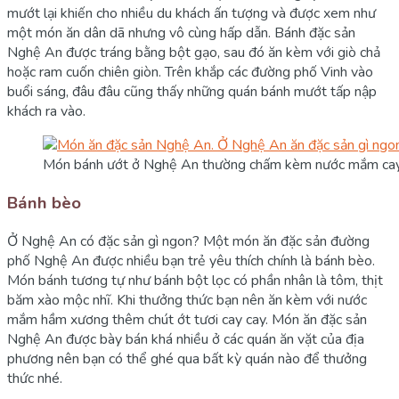
mướt lại khiến cho nhiều du khách ấn tượng và được xem như
một món ăn dân dã nhưng vô cùng hấp dẫn. Bánh đặc sản
Nghệ An được tráng bằng bột gạo, sau đó ăn kèm với giò chả
hoặc ram cuốn chiên giòn. Trên khắp các đường phố Vinh vào
buổi sáng, đâu đâu cũng thấy những quán bánh mướt tấp nập
khách ra vào.
Món bánh ướt ở Nghệ An thường chấm kèm nước mắm ca
Bánh bèo
Ở Nghệ An có đặc sản gì ngon? Một món ăn đặc sản đường
phố Nghệ An được nhiều bạn trẻ yêu thích chính là bánh bèo.
Món bánh tương tự như bánh bột lọc có phần nhân là tôm, thịt
băm xào mộc nhĩ. Khi thưởng thức bạn nên ăn kèm với nước
mắm hầm xương thêm chút ớt tươi cay cay. Món ăn đặc sản
Nghệ An được bày bán khá nhiều ở các quán ăn vặt của địa
phương nên bạn có thể ghé qua bất kỳ quán nào để thưởng
thức nhé.