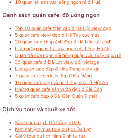
10 quán hải sản tươi sống ngon rẻ ở Huế
Danh sách quán cafe, đồ uống ngon
Top 10 quán cafe trên cao ở Hà Nội view đẹp
5 quán cafe view đẹp ở Hồ Tây cực mát
20 quán cafe chụp ảnh đẹp ở Hà Nội cực ‘chill’
List những quán trà sữa ngon nổi tiếng Hà Nội
Quán trà sữa ngon nổi tiếng quận Cầu Giấy ngon rẻ
99 quán cafe ở Đà Lạt view đồi, vintage
List quán cafe đẹp ở Nha Trang view xịn
7 quán cafe check-in đẹp ở Đà Nẵng
15 quán cafe đẹp và nổi tiếng nhất ở Hội An
Những quán cafe sân vườn đẹp ở Sài Gòn
5 quán cafe đẹp ở Sài Gòn Quận 5 chất
Dịch vụ tour và thuê xe tốt
Săn tour du lịch Đà Nẵng 2026
Kinh nghiệm mua tour du lịch Đà Lạt
Gợi ý tour du lịch Ninh Bình tự túc