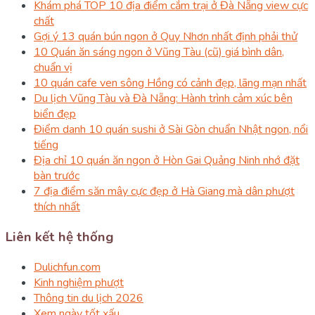
Khám phá TOP 10 địa điểm cắm trại ở Đà Nẵng view cực
chất
Gợi ý 13 quán bún ngon ở Quy Nhơn nhất định phải thử
10 Quán ăn sáng ngon ở Vũng Tàu (cũ) giá bình dân,
chuẩn vị
10 quán cafe ven sông Hồng có cảnh đẹp, lãng mạn nhất
Du lịch Vũng Tàu và Đà Nẵng: Hành trình cảm xúc bên
biển đẹp
Điểm danh 10 quán sushi ở Sài Gòn chuẩn Nhật ngon, nổi
tiếng
Địa chỉ 10 quán ăn ngon ở Hòn Gai Quảng Ninh nhớ đặt
bàn trước
7 địa điểm săn mây cực đẹp ở Hà Giang mà dân phượt
thích nhất
Liên kết hệ thống
Dulichfun.com
Kinh nghiệm phượt
Thông tin du lịch 2026
Xem ngày tốt xấu