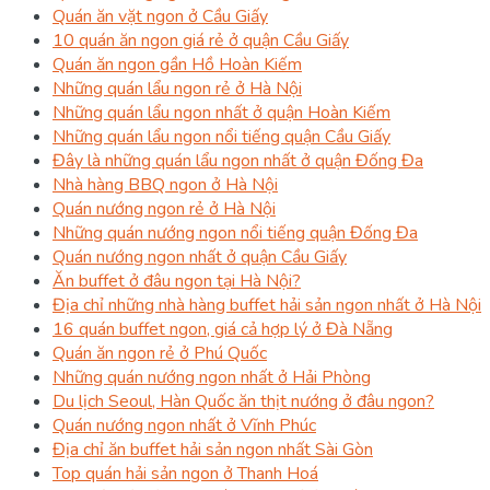
Quán ăn vặt ngon ở Cầu Giấy
10 quán ăn ngon giá rẻ ở quận Cầu Giấy
Quán ăn ngon gần Hồ Hoàn Kiếm
Những quán lẩu ngon rẻ ở Hà Nội
Những quán lẩu ngon nhất ở quận Hoàn Kiếm
Những quán lẩu ngon nổi tiếng quận Cầu Giấy
Đây là những quán lẩu ngon nhất ở quận Đống Đa
Nhà hàng BBQ ngon ở Hà Nội
Quán nướng ngon rẻ ở Hà Nội
Những quán nướng ngon nổi tiếng quận Đống Đa
Quán nướng ngon nhất ở quận Cầu Giấy
Ăn buffet ở đâu ngon tại Hà Nội?
Địa chỉ những nhà hàng buffet hải sản ngon nhất ở Hà Nội
16 quán buffet ngon, giá cả hợp lý ở Đà Nẵng
Quán ăn ngon rẻ ở Phú Quốc
Những quán nướng ngon nhất ở Hải Phòng
Du lịch Seoul, Hàn Quốc ăn thịt nướng ở đâu ngon?
Quán nướng ngon nhất ở Vĩnh Phúc
Địa chỉ ăn buffet hải sản ngon nhất Sài Gòn
Top quán hải sản ngon ở Thanh Hoá