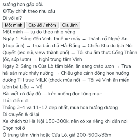
sướng hơn gấp đôi.
⚙️
Tùy chỉnh theo nhu cầu
Đi với ai?
Một mình
Cặp đôi / nhóm
Gia đình
Một mình — tự do theo nhịp riêng
Ngày 1: Sáng đến Vinh, thuê xe máy → Thành cổ Nghệ An
(chụp ảnh) → Trưa bún chả Hải Đăng → Chiều Khu du lịch Núi
Quyết (leo núi, view thành phố) → Tối khu ẩm thực Cổng Thành
(ốc, súp lươn) → Nghỉ trung tâm Vinh
Ngày 2: Sáng ra Cửa Lò tắm biển, ăn sáng cháo lươn → Trưa
hải sản mực nháy nướng → Chiều ghé cánh đồng hoa hướng
dương TH true MILK (check mùa nở) → Tối về Vinh ăn miến
lươn bà Liễu → Về
Bài viết có đầy đủ — kéo xuống đọc từng mục
Thời điểm đi
Tháng 3-4 và 11-12 đẹp nhất, mùa hoa hướng dương
Di chuyển & đi lại
Xe khách từ Hà Nội 150-300k, nên có xe riêng khi đến nơi
Chọn nơi ở
Ở trung tâm Vinh hoặc Cửa Lò, giá 200-500k/đêm