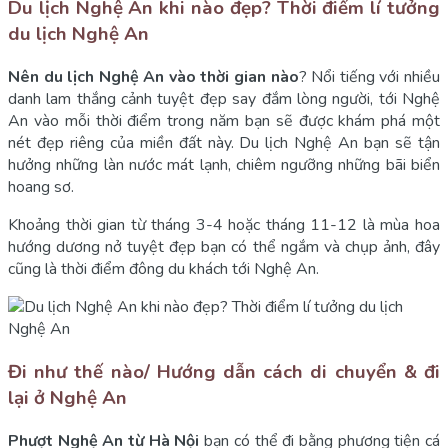
Du lịch Nghệ An khi nào đẹp? Thời điểm lí tưởng
du lịch Nghệ An
Nên du lịch Nghệ An vào thời gian nào
? Nổi tiếng với nhiều
danh lam thắng cảnh tuyệt đẹp say đắm lòng người, tới Nghệ
An vào mỗi thời điểm trong năm bạn sẽ được khám phá một
nét đẹp riêng của miền đất này. Du lịch Nghệ An bạn sẽ tận
hưởng những làn nước mát lạnh, chiêm ngưỡng những bãi biển
hoang sơ.
Khoảng thời gian từ tháng 3-4 hoặc tháng 11-12 là mùa hoa
hướng dương nở tuyệt đẹp bạn có thể ngắm và chụp ảnh, đây
cũng là thời điểm đông du khách tới Nghệ An.
Đi như thế nào/ Hướng dẫn cách di chuyển & đi
lại ở Nghệ An
Phượt Nghệ An từ Hà Nội
bạn có thể đi bằng phương tiện cá