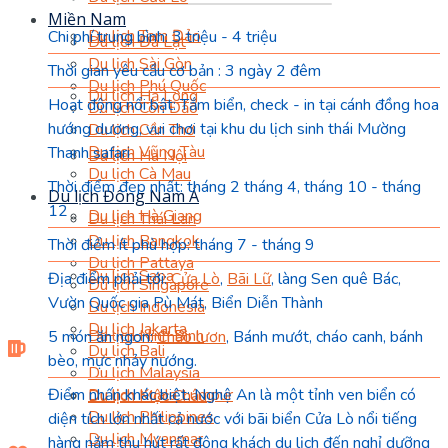
Miền Nam
Du lịch Tam Đảo
Chi phí trung bình: 3 triệu - 4 triệu
Du lịch Đà Lạt
Du lịch Sài Gòn
Thời gian yêu cầu cơ bản : 3 ngày 2 đêm
Du lịch Phú Quốc
Du lịch Hạ Long
Hoạt động nổi bật: Tắm biển, check - in tại cánh đồng hoa
Du lịch Côn Đảo
hướng dương, vui chơi tại khu du lịch sinh thái Mường
Du lịch Cần Thơ
Du lịch Vũng Tàu
Thanh safari
Du lịch Hà Nội
Du lịch Cà Mau
Thời điểm đẹp nhất: tháng 2 tháng 4, tháng 10 - tháng
Du lịch Đông Nam Á
12
Du lịch Hà Giang
Du lịch Thái Lan
Du lịch Bangkok
Thời điểm ít phù hợp: tháng 7 - tháng 9
Du lịch Pattaya
Du lịch Sapa
Địa điểm phải tới:
Cửa Lò
,
Bãi Lữ
, làng Sen quê Bác,
Du lịch Singapore
Vườn Quốc gia Pù Mát, Biển Diễn Thành
Du lịch Indonesia
Du lịch Jakarta
Du lịch Ninh Bình
5 món ăn ngon:
Cháo lươn
, Bánh mướt, cháo canh, bánh
Du lịch Bali
bèo, mực nhảy nướng.
Du lịch Malaysia
Điểm nhấn khác biệt: Nghệ An là một tỉnh ven biển có
Du lịch Kuala Lumpur
Du lịch Mộc Châu
Du lịch Philippines
diện tích lớn nhất cả nước với bãi biển Cửa Lò nổi tiếng
Du lịch Myanmar
hàng năm thu hút rất đông khách du lịch đến nghỉ dưỡng