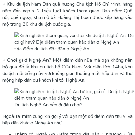
+ Khu du lịch Nam Đàn quê hương Chủ tịch Hồ Chí Minh, hàng
năm đón xấp xỉ 2 triệu lượt khách tham quan. Bao gồm: Quê
nội, quê ngoại, khu mộ bà Hoàng Thị Loan được xếp hàng vào
mộ trong 20 khu du lịch quốc gia.
Địa điểm du lịch độc đáo ở Nghệ An
+
Chơi gì ở Nghệ An
? Một điểm đến nữa mà bạn không nên
bỏ qua đó là khu du lịch hồ Cửa Nam. Với diện tích 14ha, khu
du lịch nổi tiếng này với không gian thoáng mát, hấp dẫn và thơ
mộng hấp dẫn du khách khi tới Nghệ An.
Du lịch Nghệ An nên đi đâu chơi?
Ngoài ra, mình cũng xin gợi ý với bạn một số điểm đến thú vị và
hấp dẫn khác ở Nghệ An như:
Thành cổ Nghệ An (Nằm trong địa bàn 3 phường: Cửa