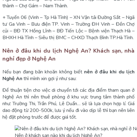
thành – Chợ Gám – Nam Thành.
+ Tuyến 06 (Vinh – Tp Hà Tĩnh) – XN Vận tải Đường Sắt – Ngã
tư Ga Vinh – Bưu điện TP. Vinh – Trường ĐH Vinh – Đền Chợ
củi – BĐ TX Hồng Lĩnh – BĐ Tiến Lộc – Bệnh viện Thạch Hà –
BHXH Hà Tĩnh – Siêu thị BMC – CHXD Thạch Bình TP.Hà Tĩnh.
Nên ở đâu khi du lịch Nghệ An? Khách sạn, nhà
nghỉ đẹp ở Nghệ An
Nếu bạn đang băn khoăn không biết
nên ở đâu khi du lịch
Nghệ An
thì mình xin gợi ý như sau:
Để thuận tiện cho việc di chuyển tới các địa điểm tham quan ở
Nghệ An thì nên thuê phòng ở khu vực trung tâm thành phố
như: Trường Thi, Trần Phú, Lê Duẩn… sẽ là lựa chọn hợp lí. Giá
dao động từ 200-500k, lưu ý nếu đi vào dịp lễ thì bạn nên liên
hệ đặt phòng trước để được giá tốt.
Nên ở khách sạn nào khi du lịch Nghệ An?