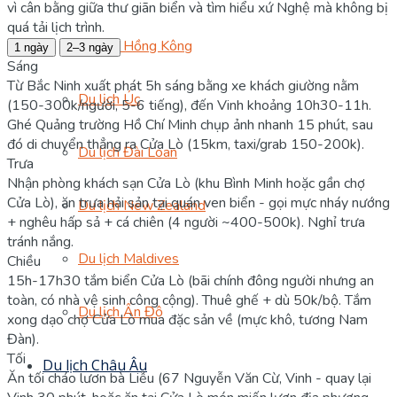
vì cân bằng giữa thư giãn biển và tìm hiểu xứ Nghệ mà không bị
quá tải lịch trình.
Du lịch Hồng Kông
1 ngày
2–3 ngày
Sáng
Từ Bắc Ninh xuất phát 5h sáng bằng xe khách giường nằm
Du lịch Úc
(150-300k/người, 5-6 tiếng), đến Vinh khoảng 10h30-11h.
Ghé Quảng trường Hồ Chí Minh chụp ảnh nhanh 15 phút, sau
đó di chuyển thẳng ra Cửa Lò (15km, taxi/grab 150-200k).
Du lịch Đài Loan
Trưa
Nhận phòng khách sạn Cửa Lò (khu Bình Minh hoặc gần chợ
Cửa Lò), ăn trưa hải sản tại quán ven biển - gọi mực nháy nướng
Du lịch New Zealand
+ nghêu hấp sả + cá chiên (4 người ~400-500k). Nghỉ trưa
tránh nắng.
Du lịch Maldives
Chiều
15h-17h30 tắm biển Cửa Lò (bãi chính đông người nhưng an
toàn, có nhà vệ sinh công cộng). Thuê ghế + dù 50k/bộ. Tắm
Du lịch Ấn Độ
xong dạo chợ Cửa Lò mua đặc sản về (mực khô, tương Nam
Đàn).
Tối
Du lịch Châu Âu
Ăn tối cháo lươn bà Liễu (67 Nguyễn Văn Cừ, Vinh - quay lại