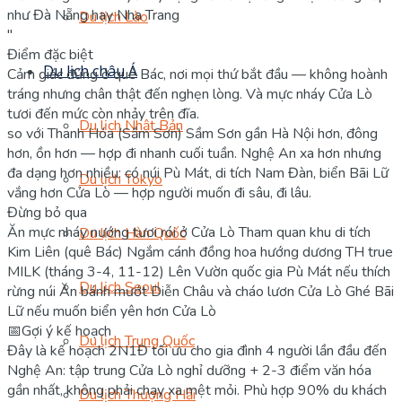
như Đà Nẵng hay Nha Trang
Du lịch Lào
"
Điểm đặc biệt
Du lịch châu Á
Cảm giác đứng ở quê Bác, nơi mọi thứ bắt đầu — không hoành
tráng nhưng chân thật đến nghẹn lòng. Và mực nháy Cửa Lò
tươi đến mức còn nhảy trên đĩa.
Du lịch Nhật Bản
so với Thanh Hóa (Sầm Sơn)
Sầm Sơn gần Hà Nội hơn, đông
hơn, ồn hơn — hợp đi nhanh cuối tuần. Nghệ An xa hơn nhưng
đa dạng hơn nhiều: có núi Pù Mát, di tích Nam Đàn, biển Bãi Lữ
Du lịch Tokyo
vắng hơn Cửa Lò — hợp người muốn đi sâu, đi lâu.
Đừng bỏ qua
Ăn mực nháy nướng tươi rói ở Cửa Lò
Tham quan khu di tích
Du lịch Hàn Quốc
Kim Liên (quê Bác)
Ngắm cánh đồng hoa hướng dương TH true
MILK (tháng 3-4, 11-12)
Lên Vườn quốc gia Pù Mát nếu thích
Du lịch Seoul
rừng núi
Ăn bánh mướt Diễn Châu và cháo lươn Cửa Lò
Ghé Bãi
Lữ nếu muốn biển yên hơn Cửa Lò
📅
Gợi ý kế hoạch
Du lịch Trung Quốc
Đây là kế hoạch 2N1Đ tối ưu cho gia đình 4 người lần đầu đến
Nghệ An: tập trung Cửa Lò nghỉ dưỡng + 2-3 điểm văn hóa
gần nhất, không phải chạy xa mệt mỏi. Phù hợp 90% du khách
Du lịch Thượng Hải