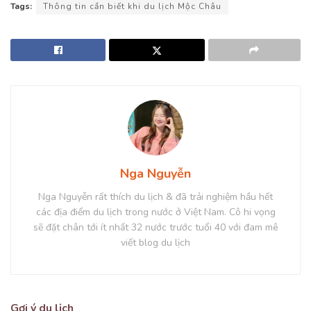
Tags:
Thông tin cần biết khi du lịch Mộc Châu
Nga Nguyễn
Nga Nguyễn rất thích du lịch & đã trải nghiệm hầu hết
các địa điểm du lịch trong nước ở Việt Nam. Cô hi vọng
sẽ đặt chân tới ít nhất 32 nước trước tuổi 40 với đam mê
viết blog du lịch
Gợi ý du lịch