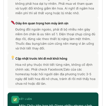
không phải hoa dại tự nhiên. Phải mua vé tham quan
và tuyệt đối không giẫm lên hoa. Ai nghĩ đi ngắm hoa
miễn phí thì sẽ thất vọng hoặc bị nhắc nhở.
Giày êm quan trọng hơn máy ảnh xịn
Đường đồi ngoằn ngoèo, phải đi bộ nhiều nên giày
mềm ôm chân là ưu tiên số 1. Điện thoại chụp cũng đủ
đẹp rồi, đừng vác theo thiết bị nặng làm mệt thêm.
Thuốc đau bụng/cảm cúm cũng nên mang vì ăn uống
và thời tiết thay đổi.
Cập nhật trước khi đi mới khỏi hỏng
Hoa nở phụ thuộc thời tiết từng năm, không cố định
chính xác. Phải check Facebook/Zalo của các
homestay hoặc hỏi người dân địa phương trước 3-5
ngày để biết hoa đã nở chưa, tránh đi rồi mới thấy hoa
chưa nở hoặc đã tàn.
KẾT LUẬN
Mộc Châu tiện hơn Hà Giang nhiều nhưng cảnh