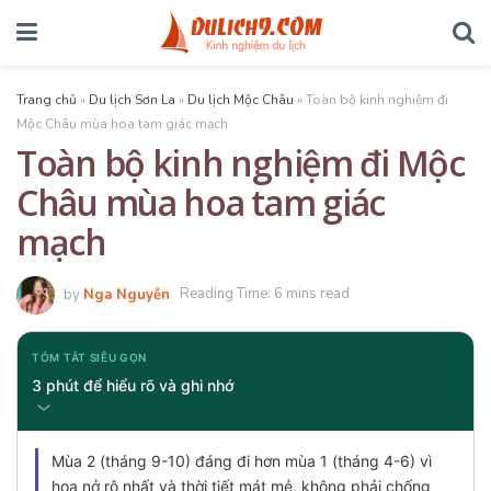
Trang chủ
»
Du lịch Sơn La
»
Du lịch Mộc Châu
»
Toàn bộ kinh nghiệm đi
Mộc Châu mùa hoa tam giác mạch
Toàn bộ kinh nghiệm đi Mộc
Châu mùa hoa tam giác
mạch
by
Nga Nguyễn
Reading Time: 6 mins read
TÓM TẮT SIÊU GỌN
3 phút để hiểu rõ và ghi nhớ
Mùa 2 (tháng 9-10) đáng đi hơn mùa 1 (tháng 4-6) vì
hoa nở rộ nhất và thời tiết mát mẻ, không phải chống