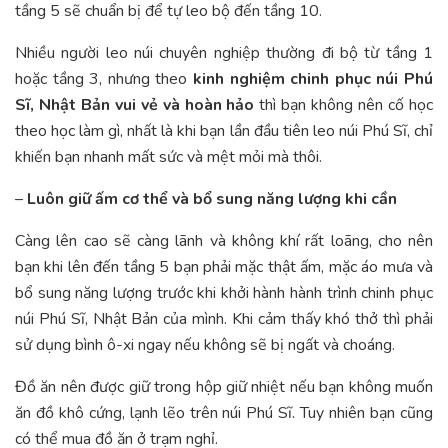
tầng 5 sẽ chuẩn bị để tự leo bộ đến tầng 10.
Nhiều người leo núi chuyên nghiệp thường đi bộ từ tầng 1
hoặc tầng 3, nhưng theo
kinh nghiệm chinh phục núi Phú
Sĩ, Nhật Bản vui vẻ và hoàn hảo
thì bạn không nên cố học
theo học làm gì, nhất là khi bạn lần đầu tiên leo núi Phú Sĩ, chỉ
khiến bạn nhanh mất sức và mệt mỏi mà thôi.
–
Luôn giữ ấm cơ thể và bổ sung năng lượng khi cần
Càng lên cao sẽ càng lãnh và không khí rất loãng, cho nên
bạn khi lên đến tầng 5 bạn phải mặc thật ấm, mặc áo mưa và
bổ sung năng lượng trước khi khởi hành hành trình chinh phục
núi Phú Sĩ, Nhật Bản của mình. Khi cảm thấy khó thở thì phải
sử dụng bình ô-xi ngay nếu không sẽ bị ngất và choáng.
Đồ ăn nên được giữ trong hộp giữ nhiệt nếu bạn không muốn
ăn đồ khô cứng, lạnh lẽo trên núi Phú Sĩ. Tuy nhiên bạn cũng
có thể mua đồ ăn ở trạm nghỉ.