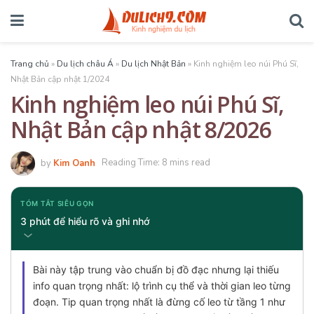
Trang chủ
»
Du lịch châu Á
»
Du lịch Nhật Bản
»
Kinh nghiệm leo núi Phú Sĩ,
Nhật Bản cập nhật 1/2024
Kinh nghiệm leo núi Phú Sĩ,
Nhật Bản cập nhật 8/2026
by
Kim Oanh
Reading Time: 8 mins read
TÓM TẮT SIÊU GỌN
3 phút để hiểu rõ và ghi nhớ
Bài này tập trung vào chuẩn bị đồ đạc nhưng lại thiếu
info quan trọng nhất: lộ trình cụ thể và thời gian leo từng
đoạn. Tip quan trọng nhất là đừng cố leo từ tầng 1 như