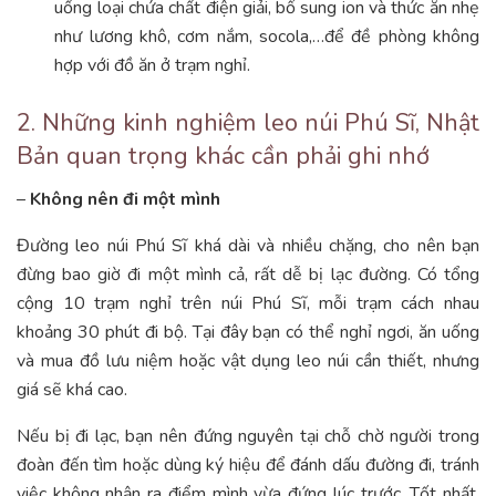
uống loại chứa chất điện giải, bổ sung ion và thức ăn nhẹ
như lương khô, cơm nắm, socola,…để đề phòng không
hợp với đồ ăn ở trạm nghỉ.
2. Những kinh nghiệm leo núi Phú Sĩ, Nhật
Bản quan trọng khác cần phải ghi nhớ
–
Không nên đi một mình
Đường leo núi Phú Sĩ khá dài và nhiều chặng, cho nên bạn
đừng bao giờ đi một mình cả, rất dễ bị lạc đường. Có tổng
cộng 10 trạm nghỉ trên núi Phú Sĩ, mỗi trạm cách nhau
khoảng 30 phút đi bộ. Tại đây bạn có thể nghỉ ngơi, ăn uống
và mua đồ lưu niệm hoặc vật dụng leo núi cần thiết, nhưng
giá sẽ khá cao.
Nếu bị đi lạc, bạn nên đứng nguyên tại chỗ chờ người trong
đoàn đến tìm hoặc dùng ký hiệu để đánh dấu đường đi, tránh
việc không nhận ra điểm mình vừa đứng lúc trước. Tốt nhất,