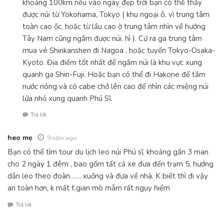
khoảng 100km nếu vào ngày đẹp trời bạn có thể thấy
được núi từ Yokohama, Tokyo ( khu ngoại ô, vì trung tâm
toàn cao ốc, hoặc từ lầu cao ờ trung tâm nhìn về hướng
Tây Nam cũng ngắm được núi. hì ). Cứ ra ga trung tâm
mua vé Shinkanshen đi Nagoa , hoặc tuyến Tokyo-Osaka-
Kyoto. Địa điểm tốt nhất để ngắm núi là khu vực xung
quanh ga Shin-Fuji. Hoặc bạn có thể đi Hakone để tắm
nước nóng và có cabe chở lên cao để nhìn các miệng núi
lửa nhỏ xung quanh Phú Sĩ.
Trả lời
heo mẹ
9 năm ago
Bạn có thể tìm tour du lịch leo núi Phú sĩ, khoảng gần 3 man
cho 2 ngày 1 đêm , bao gồm tất cả xe đưa đến trạm 5, hướng
dẫn leo theo đoàn…… xuống và đưa về nhà. K biết thì đi vậy
an toàn hơn, k mất t.gian mò mẫm rất nguy hiểm
Trả lời