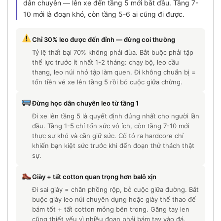
dân chuyên — lên xe đến tầng 5 mới bắt đầu. Tầng 7-
10 mới là đoạn khó, còn tầng 5-6 ai cũng đi được.
Chỉ 30% leo được đến đỉnh — đừng coi thường
Tỷ lệ thất bại 70% không phải đùa. Bắt buộc phải tập
thể lực trước ít nhất 1-2 tháng: chạy bộ, leo cầu
thang, leo núi nhỏ tập làm quen. Đi không chuẩn bị =
tốn tiền vé xe lên tầng 5 rồi bỏ cuộc giữa chừng.
Đừng học dân chuyên leo từ tầng 1
Đi xe lên tầng 5 là quyết định đúng nhất cho người lần
đầu. Tầng 1-5 chỉ tốn sức vô ích, còn tầng 7-10 mới
thực sự khó và cần giữ sức. Cố tỏ ra hardcore chỉ
khiến bạn kiệt sức trước khi đến đoạn thử thách thật
sự.
Giày + tất cotton quan trọng hơn balô xịn
Đi sai giày = chân phồng rộp, bỏ cuộc giữa đường. Bắt
buộc giày leo núi chuyên dụng hoặc giày thể thao đế
bám tốt + tất cotton mỏng bên trong. Găng tay len
cũng thiết yếu vì nhiều đoạn phải bám tay vào đá.