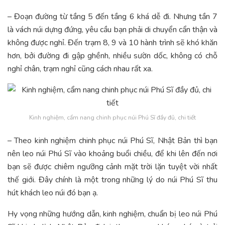
– Đoạn đường từ tầng 5 đến tầng 6 khá dễ đi. Nhưng tần 7
là vách núi dựng đứng, yêu cầu bạn phải di chuyển cẩn thận và
không được nghỉ. Đến trạm 8, 9 và 10 hành trình sẽ khó khăn
hơn, bởi đường đi gập ghềnh, nhiều sườn dốc, không có chỗ
nghỉ chân, trạm nghỉ cũng cách nhau rất xa.
Kinh nghiệm, cẩm nang chinh phục núi Phú Sĩ đầy đủ, chi tiết
– Theo kinh nghiệm chinh phục núi Phú Sĩ, Nhật Bản thì bạn
nên leo núi Phú Sĩ vào khoảng buổi chiều, để khi lên đến nơi
bạn sẽ được chiêm ngưỡng cảnh mặt trời lặn tuyệt vời nhất
thế giới. Đây chính là một trong những lý do núi Phú Sĩ thu
hút khách leo núi đó bạn ạ.
Hy vọng những hướng dẫn, kinh nghiệm, chuẩn bị leo núi Phú