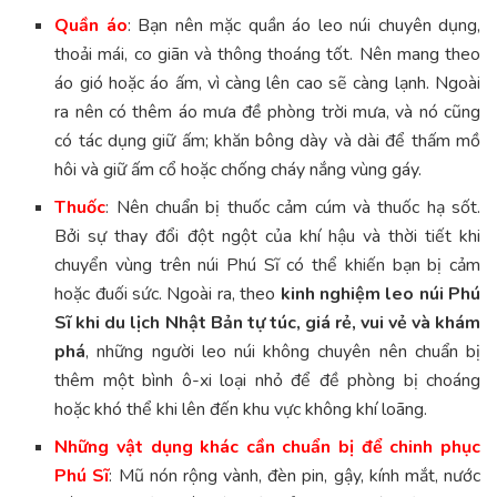
Quần áo
: Bạn nên mặc quần áo leo núi chuyên dụng,
thoải mái, co giãn và thông thoáng tốt. Nên mang theo
áo gió hoặc áo ấm, vì càng lên cao sẽ càng lạnh. Ngoài
ra nên có thêm áo mưa đề phòng trời mưa, và nó cũng
có tác dụng giữ ấm; khăn bông dày và dài để thấm mồ
hôi và giữ ấm cổ hoặc chống cháy nắng vùng gáy.
Thuốc
: Nên chuẩn bị thuốc cảm cúm và thuốc hạ sốt.
Bởi sự thay đổi đột ngột của khí hậu và thời tiết khi
chuyển vùng trên núi Phú Sĩ có thể khiến bạn bị cảm
hoặc đuối sức. Ngoài ra, theo
kinh nghiệm leo núi Phú
Sĩ khi du lịch Nhật Bản tự túc, giá rẻ, vui vẻ và khám
phá
, những người leo núi không chuyên nên chuẩn bị
thêm một bình ô-xi loại nhỏ để đề phòng bị choáng
hoặc khó thể khi lên đến khu vực không khí loãng.
Những vật dụng khác cần chuẩn bị để chinh phục
Phú Sĩ
: Mũ nón rộng vành, đèn pin, gậy, kính mắt, nước