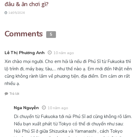
đâu & ăn chơi gì?
14/05/2026
Comments
5
Lê Thị Phương Anh
10 năm ago
Xin chào mọi người. Cho em hỏi là nếu đi Phú Sĩ từ Fukuoka thì
lộ trình đi, máy bay, tàu,… như thế nào ạ. Em mới đến Nhật nên
cũng không rành lắm về phương tiện, địa điểm. Em cảm ơn rất
nhiều ạ.
Trả lời
Nga Nguyễn
10 năm ago
Di chuyển từ Fukuoka tới núi Phú Sĩ ad cũng không rõ lắm.
Nếu bạn xuất phát từ Tokyo có thể di chuyển như sau:
Núi Phú Sĩ ở giữa Shizuoka và Yamanashi , cách Tokyo