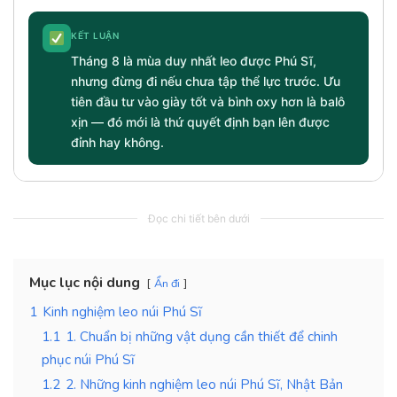
KẾT LUẬN
Tháng 8 là mùa duy nhất leo được Phú Sĩ,
nhưng đừng đi nếu chưa tập thể lực trước. Ưu
tiên đầu tư vào giày tốt và bình oxy hơn là balô
xịn — đó mới là thứ quyết định bạn lên được
đỉnh hay không.
Đọc chi tiết bên dưới
Mục lục nội dung
Ẩn đi
1
Kinh nghiệm leo núi Phú Sĩ
1.1
1. Chuẩn bị những vật dụng cần thiết để chinh
phục núi Phú Sĩ
1.2
2. Những kinh nghiệm leo núi Phú Sĩ, Nhật Bản