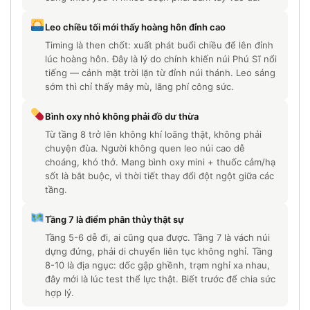
Leo chiều tối mới thấy hoàng hôn đỉnh cao
Timing là then chốt: xuất phát buổi chiều để lên đỉnh
lúc hoàng hôn. Đây là lý do chính khiến núi Phú Sĩ nổi
tiếng — cảnh mặt trời lặn từ đỉnh núi thánh. Leo sáng
sớm thì chỉ thấy mây mù, lãng phí công sức.
Bình oxy nhỏ không phải đồ dư thừa
Từ tầng 8 trở lên không khí loãng thật, không phải
chuyện đùa. Người không quen leo núi cao dễ
choáng, khó thở. Mang bình oxy mini + thuốc cảm/hạ
sốt là bắt buộc, vì thời tiết thay đổi đột ngột giữa các
tầng.
Tầng 7 là điểm phân thủy thật sự
Tầng 5-6 dễ đi, ai cũng qua được. Tầng 7 là vách núi
dựng đứng, phải di chuyển liên tục không nghỉ. Tầng
8-10 là địa ngục: dốc gập ghềnh, trạm nghỉ xa nhau,
đây mới là lúc test thể lực thật. Biết trước để chia sức
hợp lý.