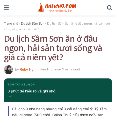
Trang chủ
»
Du lịch Sầm Sơn
»
Du lịch Sầm Sơn ăn ở đâu ngon, hải sản tươi
sống và giá cả niêm yết?
Du lịch Sầm Sơn ăn ở đâu
ngon, hải sản tươi sống và
giá cả niêm yết?
by
Ruby Hạnh
Reading Time: 9 mins read
TÓM TẮT SIÊU GỌN
3 phút để hiểu rõ và ghi nhớ
Bài cho 9 nhà hàng nhưng chỉ 3 cái đáng chú ý: Tý Tâm
nếu đi đông (500 chỗ), Chinh Thuỷ nếu thích ngồi sàn