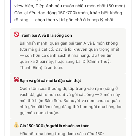
view biển, Diệp Anh nếu muốn nhiều món nhất (50 món).
Còn lại đều dao động 150-700k/món, khác biệt không
rõ ràng — chọn theo vị trí gần chỗ ở là hợp lý nhất.
Tránh bãi A và B là sống còn
Bài nhấn mạnh: quán gần bãi tắm A và B món không
tươi mà giá cắt cổ. Đây là lời khuyên quan trọng nhất
— còn hơn cả danh sách 9 nhà hàng. Ưu tiên tìm
quán xa 2 bãi này, hoặc sang bãi D (Chinh Thuỷ,
Thanh Bình) là an toàn.
Rạm và gỏi cá mới là đặc sản thật
Quên tôm cua thường đi, tập trung vào rạm (sống ở
vách đá, giá rẻ hơn cua) và gỏi cá sống — 2 món này
mới thể hiện Sầm Sơn. Sò huyết và nem chua ở quán
nhỏ gần bãi tắm cũng đáng thử hơn ngồi nhà hàng lớn
gọi món quen thuộc.
Giá 150-300k/người là chuẩn an toàn
Hầu hết nhà hàng trong danh sách đều 150-