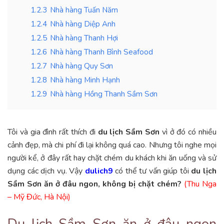
1.2.3
Nhà hàng Tuấn Năm
1.2.4
Nhà hàng Diệp Anh
1.2.5
Nhà hàng Thanh Hợi
1.2.6
Nhà hàng Thanh Bình Seafood
1.2.7
Nhà hàng Quy Sơn
1.2.8
Nhà hàng Minh Hạnh
1.2.9
Nhà hàng Hồng Thanh Sầm Sơn
Tôi và gia đình rất thích đi
du lịch Sầm Sơn
vì ở đó có nhiều
cảnh đẹp, mà chi phí đi lại không quá cao. Nhưng tôi nghe mọi
người kể, ở đây rất hay chặt chém du khách khi ăn uống và sử
dụng các dịch vụ. Vậy
dulich9
có thể tư vấn giúp tôi
du lịch
Sầm Sơn ăn ở đâu ngon, không bị chặt chém?
(Thu Nga
– Mỹ Đức, Hà Nội)
Du lịch Sầm Sơn ăn ở đâu ngon