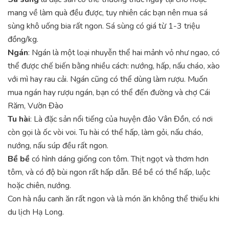
mang về làm quà đều được, tuy nhiên các bạn nên mua sá
sùng khô uống bia rất ngon. Sá sùng có giá từ 1-3 triệu
đồng/kg.
Ngán
: Ngán là một loại nhuyễn thể hai mảnh vỏ như ngao, có
thể được chế biến bằng nhiều cách: nướng, hấp, nấu cháo, xào
với mì hay rau cải. Ngán cũng có thể dùng làm rượu. Muốn
mua ngán hay rượu ngán, bạn có thể đến đường và chợ Cái
Răm, Vườn Đào
Tu hài
: Là đặc sản nổi tiếng của huyện đảo Vân Đồn, có nơi
còn gọi là ốc vòi voi. Tu hài có thể hấp, làm gỏi, nấu cháo,
nướng, nấu súp đều rất ngon.
Bề bề
có hình dáng giống con tôm. Thịt ngọt và thơm hơn
tôm, và có độ bùi ngon rất hấp dẫn. Bề bề có thể hấp, luộc
hoặc chiên, nướng.
Con hà nầu canh ăn rất ngon và là món ăn không thể thiếu khi
du lịch Hạ Long.