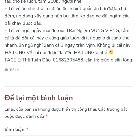
tàu cho ké luôn. tầm 250k / người nhé
– Tối về ăn nhẹ thôi rồi đi ăn ốc. e biết quán ăn hơi được. chợ
đêm, nó đang xây dựng nên bụi lắm, ko đạp xe đôi ngắm cầu
bãi cháy được đâu.
– Tối về ngủ, ngày mai đi tour TRải Ngiệm VUNG VIÊNG, tắm
cứ là đã đời. cái này e cũng giúp luôn. đi ít người b đi cano cho
nhanh, ăn ngủ nghỉ đánh cá 1 ngày trên Vịnh. Không đi cái này
HẠ LONG Về chỉ nói được đã đến HẠ LONG b nhé
FACE E: Thế Tuấn Đào. 01682305488. cần trợ giúp e sẵn lòng
Trả lời
Để lại một bình luận
Email của bạn sẽ không được hiển thị công khai.
Các trường bắt
*
buộc được đánh dấu
*
Bình luận