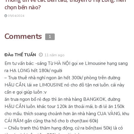
chọn bến nào?
05/04/2024
Comments
1
ĐÀo THẾ TUẤN
11 năm ago
Em tư vấn bác: -sáng Từ HÀ NỘI gọi xe LImousine hạng sang
ra HẠ LONG hết 180k/ người
– Trưa thuê nhà nghỉ ngon ăn hết 300k/ phòng trên đường
HẬU CẦN, lái xe LIMOUSINE nó cho đỗ tận nơi luôn. cái này
cần e gọi giúp luôn :v
ăn trưa ngon bổ rẻ đẹp thì ăn nhà hàng BANGKOK, đường
HẬU CẦN luôn. khác tour 120k ăn thoải mái, b đi lẻ ăn 150k
cho mấu. thích soang choảnh hơn ăn nhà hàng CUA VÀNG, khu
CÁI RĂM gần cũng tha hồ cho b chọn(taxi 60k)
– Chiều tranh thủ thăm hạng động, cứ ra bến(taxi 50k) là có