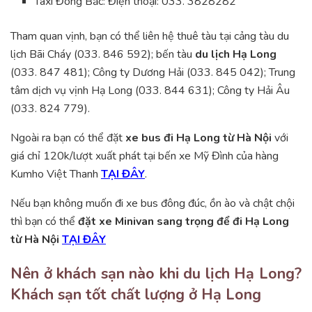
Taxi Đông Bắc: Điện thoại: 033. 3828282
Tham quan vịnh, bạn có thể liên hệ thuê tàu tại cảng tàu du
lịch Bãi Cháy (033. 846 592); bến tàu
du lịch Hạ Long
(033. 847 481); Công ty Dương Hải (033. 845 042); Trung
tâm dịch vụ vịnh Hạ Long (033. 844 631); Công ty Hải Âu
(033. 824 779).
Ngoài ra bạn có thể đặt
xe bus đi Hạ Long từ Hà Nội
với
giá chỉ 120k/lượt xuất phát tại bến xe Mỹ Đình của hàng
Kumho Việt Thanh
TẠI ĐÂY
.
Nếu bạn không muốn đi xe bus đông đúc, ồn ào và chật chội
thì bạn có thể
đặt xe Minivan sang trọng để đi Hạ Long
từ Hà Nội
TẠI ĐÂY
Nên ở khách sạn nào khi du lịch Hạ Long?
Khách sạn tốt chất lượng ở Hạ Long