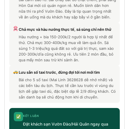
Hòn Gai mới có quán ngon rẻ. Muốn bình dân hơn
nữa thì ra phố Vườn Đào. Đây là tip quan trọng nhất
về ăn uống mà du khách hay sập bẫy vì ở gần biển.
Chả mực và hàu nướng thực tế, sá sùng chỉ nên thử
Hàu nướng + bia 150-200k/2 người là hợp lý nhất để
thử. Chả mực 300-400k/kg mua về làm quà ổn. Sá
sùng 1-3 triệu/kg quá đắt so với giá trị thực, sam xào
200-300k/dĩa cũng không rẻ. Ưu tiên 2 món đầu, bỏ
qua mấy món sau trừ khi sành ăn.
Lưu sẵn số taxi trước, đừng đợi tới nơi mới tìm
Bài cho 5 số taxi (Mai Linh 3628628 dễ nhớ nhất) và
các bến tàu du lịch. Thực tế cần lưu trước vì vùng du
lịch dễ gặp taxi dù, đặc biệt dịp lễ 2/9 đông khách. Có
sẵn danh bạ sẽ chủ động hơn khi di chuyển.
KẾT LUẬN
Đặt khách sạn Vườn Đào/Hải Quân ngay qua