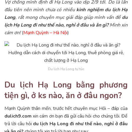
Vợ chồng mình định đi Hạ Long vào dịp 2/9 tới. Do là lần
đầu tiên nên mình chưa có nhiều
kinh nghiệm du lịch Hạ
Long
, rất mong chuyên mục giải đáp giúp mình vấn đề
du
lịch Hạ Long đi như thế nào, nghỉ ở đâu và ăn gì?
Mình xin
cám ơn!
(
Mạnh Quỳnh – Hà Nội
)
Du lịch Hạ Long tự túc
Du lịch Hạ Long bằng phương
tiện gì, ở ks nào, ăn ở đâu ngon?
Mạnh Quỳnh thân mến, trước hết chuyên mục Hỏi – đáp của
dulich9.com
xin cám ơn bạn đã gửi câu hỏi cho chúng tôi. Để
trả lời câu hỏi
du lịch Hạ Long đi như thế nào, nghỉ ở đâu
và ăn gì?
chúng tôi xin trả lời bạn như sau: