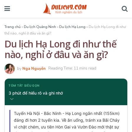
Trang chủ
»
Du lịch Quảng Ninh
»
Du lịch Hạ Long
»
Du lịch Hạ Long đi như
thế nào, nghỉ ở đâu và ăn gì?
Du lịch Hạ Long đi như thế
nào, nghỉ ở đâu và ăn gì?
by
Nga Nguyễn
Reading Time: 11 mins read
TÓM TẮT SIÊU GỌN
3 phút để hiểu rõ và ghi nhớ
Tuyến Hà Nội - Bắc Ninh - Hạ Long ngắn nhất (155km)
đáng đi hơn 2 tuyến kia. Về ăn uống, tránh xa Bãi Cháy
vì chặt chém, ưu tiên Hòn Gai và Vườn Đào mới thật sự