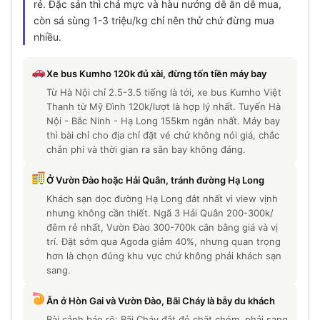
rẻ. Đặc sản thì chả mực và hàu nướng dễ ăn dễ mua,
còn sá sùng 1-3 triệu/kg chỉ nên thử chứ đừng mua
nhiều.
Xe bus Kumho 120k đủ xài, đừng tốn tiền máy bay
Từ Hà Nội chỉ 2.5-3.5 tiếng là tới, xe bus Kumho Việt
Thanh từ Mỹ Đình 120k/lượt là hợp lý nhất. Tuyến Hà
Nội - Bắc Ninh - Hạ Long 155km ngắn nhất. Máy bay
thì bài chỉ cho địa chỉ đặt vé chứ không nói giá, chắc
chắn phí và thời gian ra sân bay không đáng.
Ở Vườn Đào hoặc Hải Quân, tránh đường Hạ Long
Khách sạn dọc đường Hạ Long đắt nhất vì view vịnh
nhưng không cần thiết. Ngã 3 Hải Quân 200-300k/
đêm rẻ nhất, Vườn Đào 300-700k cân bằng giá và vị
trí. Đặt sớm qua Agoda giảm 40%, nhưng quan trọng
hơn là chọn đúng khu vực chứ không phải khách sạn
sang.
Ăn ở Hòn Gai và Vườn Đào, Bãi Cháy là bẫy du khách
Bài cảnh báo rõ: Bãi Cháy đắt đỏ chặt chém, phải sang