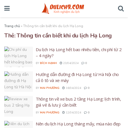
Trang chủ
»
Thông tin cần biết khi du lịch Hạ Long
Thẻ:
Thông tin cần biết khi du lịch Hạ Long
Du lịch Hạ Long hết bao nhiêu tiền, chi phí từ 2
– 4 ngày?
BY
BÍCH HẠNH
23/04/2024
0
Hướng dẫn đường đi Hạ Long từ Hà Nội cho
cả ô tô và xe máy
BY
MAI PHƯƠNG
16/04/2024
0
Thông tin về xe bus 2 tầng Hạ Long: lịch trình,
giá vé & lưu ý cần biết
BY
MAI PHƯƠNG
12/04/2024
0
Nên du lịch Hạ Long tháng mấy, mùa nào đẹp