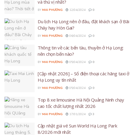
và thú vị nhất?
BY
MAI PHƯƠNG
12/04/2024
0
Du lịch Hạ Long nên ở đâu, đặt khách sạn ở Bãi
Cháy hay Hòn Gai?
BY
MAI PHƯƠNG
06/04/2024
0
Thông tin về các bến tàu, thuyền ở Hạ Long:
nên chọn bến nào?
BY
MAI PHƯƠNG
05/04/2024
0
[Cập nhật 2026] – Số điện thoại các hãng taxi ở
Hạ Long uy tín nhất
BY
MAI PHƯƠNG
05/04/2024
0
Top 8 xe limousine Hà Nội Quảng Ninh chạy
cao tốc chất lượng nhất 2026
BY
MAI PHƯƠNG
17/01/2024
3
Cập nhật giá vé Sun World Hạ Long Park
8/2026 mới nhất