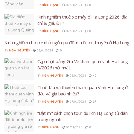
BY
BÍCH HẠNH
02/01/2024
0
Kinh nghiệm thuê xe máy ở Hạ Long 2026: địa
chỉ & giá, ĐT?
BY
BÍCH HẠNH
02/01/2024
0
Kinh nghiệm cho trẻ nhỏ ngủ qua đêm trên du thuyền ở Hạ Long
BY
NGA NGUYỄN
02/01/2024
0
Cập nhật bảng Giá Vé tham quan vịnh Hạ Long
8/2026 mới nhất
BY
NGA NGUYỄN
02/01/2024
45
Thuê tàu và thuyền tham quan Vịnh Hạ Long ở
đâu và giá bao nhiêu?
BY
NGA NGUYỄN
17/01/2024
17
“Bật mí” cách chọn tour du lịch Hạ Long từ dân
trong ngành
BY
BÍCH HẠNH
02/01/2024
0