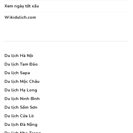
Xem ngày tốt xấu
Wikidulich.com
Du lịch Hà Nội
Du lịch Tam Đảo
Du lịch Sapa
Du lịch Mộc Châu
Du lịch Hạ Long
Du lịch Ninh Bình
Du lịch Sầm Sơn
Du lịch Cửa Lò
Du lịch Đà Nẵng