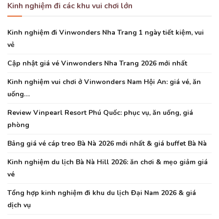
Kinh nghiệm đi các khu vui chơi lớn
Kinh nghiệm đi Vinwonders Nha Trang 1 ngày tiết kiệm, vui
vẻ
Cập nhật giá vé Vinwonders Nha Trang 2026 mới nhất
Kinh nghiệm vui chơi ở Vinwonders Nam Hội An: giá vé, ăn
uống…
Review Vinpearl Resort Phú Quốc: phục vụ, ăn uống, giá
phòng
Bảng giá vé cáp treo Bà Nà 2026 mới nhất & giá buffet Bà Nà
Kinh nghiệm du lịch Bà Nà Hill 2026: ăn chơi & mẹo giảm giá
vé
Tổng hợp kinh nghiệm đi khu du lịch Đại Nam 2026 & giá
dịch vụ