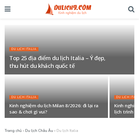
DU LỊCH ITALIA
Top 25 địa điểm du lịch Italia – Ý đẹp,
thu hút du khách quốc tế
DU LỊCH ITALIA
DU LỊCH ITAL
Kinh nghiệm du lịch Milan 8/2026: đi lại ra
Kinh nghiệ
sao & chơi gì vui?
lịch trình 
Trang chủ
»
Du lịch Châu Âu
»
Du lịch Italia