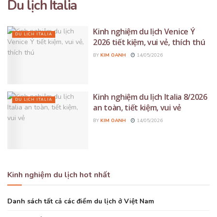
Du lịch Italia
Kinh nghiệm du lịch Venice Ý
DU LỊCH ITALIA
2026 tiết kiệm, vui vẻ, thích thú
BY
KIM OANH
14/05/2026
Kinh nghiệm du lịch Italia 8/2026
DU LỊCH ITALIA
an toàn, tiết kiệm, vui vẻ
BY
KIM OANH
14/05/2026
Kinh nghiệm du lịch hot nhất
Danh sách tất cả các điểm du lịch ở Việt Nam