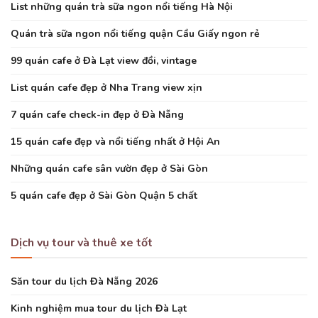
List những quán trà sữa ngon nổi tiếng Hà Nội
Quán trà sữa ngon nổi tiếng quận Cầu Giấy ngon rẻ
99 quán cafe ở Đà Lạt view đồi, vintage
List quán cafe đẹp ở Nha Trang view xịn
7 quán cafe check-in đẹp ở Đà Nẵng
15 quán cafe đẹp và nổi tiếng nhất ở Hội An
Những quán cafe sân vườn đẹp ở Sài Gòn
5 quán cafe đẹp ở Sài Gòn Quận 5 chất
Dịch vụ tour và thuê xe tốt
Săn tour du lịch Đà Nẵng 2026
Kinh nghiệm mua tour du lịch Đà Lạt