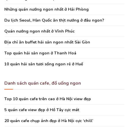
Những quán nướng ngon nhất ở Hải Phòng
Du lịch Seoul, Hàn Quốc ăn thịt nướng ở đâu ngon?
Quán nướng ngon nhất ở Vĩnh Phúc
Địa chỉ ăn buffet hải sản ngon nhất Sài Gòn
Top quán hải sản ngon ở Thanh Hoá
10 quán hải sản tươi sống ngon rẻ ở Huế
Danh sách quán cafe, đồ uống ngon
Top 10 quán cafe trên cao ở Hà Nội view đẹp
5 quán cafe view đẹp ở Hồ Tây cực mát
20 quán cafe chụp ảnh đẹp ở Hà Nội cực ‘chill’