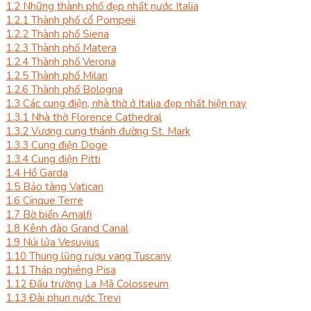
1.2
Những thành phố đẹp nhất nước Italia
1.2.1
Thành phố cổ Pompeii
1.2.2
Thành phố Siena
1.2.3
Thành phố Matera
1.2.4
Thành phố Verona
1.2.5
Thành phố Milan
1.2.6
Thành phố Bologna
1.3
Các cung điện, nhà thờ ở Italia đẹp nhất hiện nay
1.3.1
Nhà thờ Florence Cathedral
1.3.2
Vương cung thánh đường St. Mark
1.3.3
Cung điện Doge
1.3.4
Cung điện Pitti
1.4
Hồ Garda
1.5
Bảo tàng Vatican
1.6
Cinque Terre
1.7
Bờ biển Amalfi
1.8
Kênh đào Grand Canal
1.9
Núi lửa Vesuvius
1.10
Thung lũng rượu vang Tuscany
1.11
Tháp nghiêng Pisa
1.12
Đấu trường La Mã Colosseum
1.13
Đài phun nước Trevi