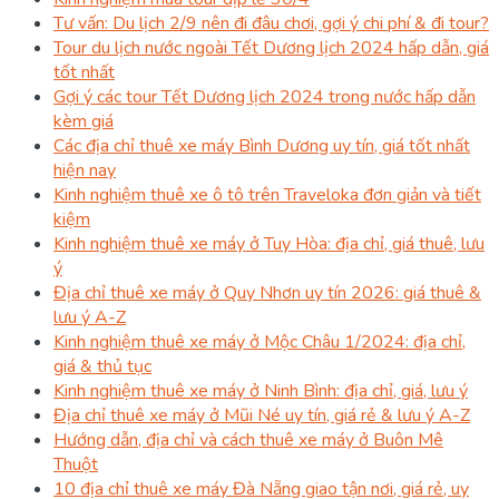
Tư vấn: Du lịch 2/9 nên đi đâu chơi, gợi ý chi phí & đi tour?
Tour du lịch nước ngoài Tết Dương lịch 2024 hấp dẫn, giá
tốt nhất
Gợi ý các tour Tết Dương lịch 2024 trong nước hấp dẫn
kèm giá
Các địa chỉ thuê xe máy Bình Dương uy tín, giá tốt nhất
hiện nay
Kinh nghiệm thuê xe ô tô trên Traveloka đơn giản và tiết
kiệm
Kinh nghiệm thuê xe máy ở Tuy Hòa: địa chỉ, giá thuê, lưu
ý
Địa chỉ thuê xe máy ở Quy Nhơn uy tín 2026: giá thuê &
lưu ý A-Z
Kinh nghiệm thuê xe máy ở Mộc Châu 1/2024: địa chỉ,
giá & thủ tục
Kinh nghiệm thuê xe máy ở Ninh Bình: địa chỉ, giá, lưu ý
Địa chỉ thuê xe máy ở Mũi Né uy tín, giá rẻ & lưu ý A-Z
Hướng dẫn, địa chỉ và cách thuê xe máy ở Buôn Mê
Thuột
10 địa chỉ thuê xe máy Đà Nẵng giao tận nơi, giá rẻ, uy