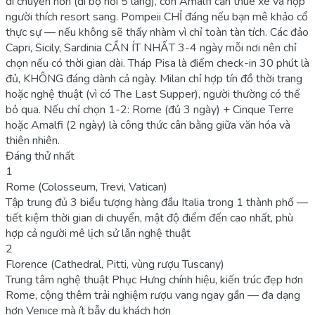
di chuyển hơn (đi bộ nối 5 làng), còn Amalfi cần thuê xe và hợp
người thích resort sang. Pompeii CHỈ đáng nếu bạn mê khảo cổ
thực sự — nếu không sẽ thấy nhàm vì chỉ toàn tàn tích. Các đảo
Capri, Sicily, Sardinia CẦN ÍT NHẤT 3-4 ngày mỗi nơi nên chỉ
chọn nếu có thời gian dài. Tháp Pisa là điểm check-in 30 phút là
đủ, KHÔNG đáng dành cả ngày. Milan chỉ hợp tín đồ thời trang
hoặc nghệ thuật (vì có The Last Supper), người thường có thể
bỏ qua. Nếu chỉ chọn 1-2: Rome (đủ 3 ngày) + Cinque Terre
hoặc Amalfi (2 ngày) là công thức cân bằng giữa văn hóa và
thiên nhiên.
Đáng thử nhất
1
Rome (Colosseum, Trevi, Vatican)
Tập trung đủ 3 biểu tượng hàng đầu Italia trong 1 thành phố —
tiết kiệm thời gian di chuyển, mật độ điểm đến cao nhất, phù
hợp cả người mê lịch sử lẫn nghệ thuật
2
Florence (Cathedral, Pitti, vùng rượu Tuscany)
Trung tâm nghệ thuật Phục Hưng chính hiệu, kiến trúc đẹp hơn
Rome, cộng thêm trải nghiệm rượu vang ngay gần — đa dạng
hơn Venice mà ít bẫy du khách hơn