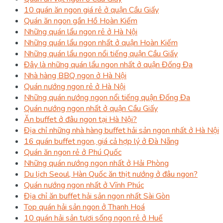
10 quán ăn ngon giá rẻ ở quận Cầu Giấy
Quán ăn ngon gần Hồ Hoàn Kiếm
Những quán lẩu ngon rẻ ở Hà Nội
Những quán lẩu ngon nhất ở quận Hoàn Kiếm
Những quán lẩu ngon nổi tiếng quận Cầu Giấy
Đây là những quán lẩu ngon nhất ở quận Đống Đa
Nhà hàng BBQ ngon ở Hà Nội
Quán nướng ngon rẻ ở Hà Nội
Những quán nướng ngon nổi tiếng quận Đống Đa
Quán nướng ngon nhất ở quận Cầu Giấy
Ăn buffet ở đâu ngon tại Hà Nội?
Địa chỉ những nhà hàng buffet hải sản ngon nhất ở Hà Nội
16 quán buffet ngon, giá cả hợp lý ở Đà Nẵng
Quán ăn ngon rẻ ở Phú Quốc
Những quán nướng ngon nhất ở Hải Phòng
Du lịch Seoul, Hàn Quốc ăn thịt nướng ở đâu ngon?
Quán nướng ngon nhất ở Vĩnh Phúc
Địa chỉ ăn buffet hải sản ngon nhất Sài Gòn
Top quán hải sản ngon ở Thanh Hoá
10 quán hải sản tươi sống ngon rẻ ở Huế