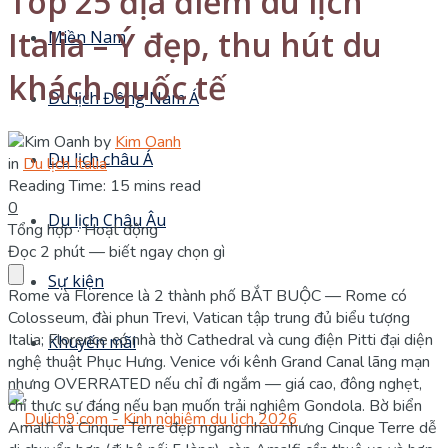
Top 25 địa điểm du lịch
Italia – Ý đẹp, thu hút du
Miền Nam
khách quốc tế
Du lịch Đông Nam Á
by
Kim Oanh
Du lịch châu Á
in
Du lịch Italia
Reading Time: 15 mins read
0
Du lịch Châu Âu
Tổng hợp · Hoạt động
Đọc 2 phút — biết ngay chọn gì
Sự kiện
Rome và Florence là 2 thành phố BẮT BUỘC — Rome có
Colosseum, đài phun Trevi, Vatican tập trung đủ biểu tượng
Italia; Florence có nhà thờ Cathedral và cung điện Pitti đại diện
Khuyến mãi
nghệ thuật Phục Hưng. Venice với kênh Grand Canal lãng mạn
nhưng OVERRATED nếu chỉ đi ngắm — giá cao, đông nghẹt,
chỉ thực sự đáng nếu bạn muốn trải nghiệm Gondola. Bờ biển
Amalfi và Cinque Terre đẹp ngang nhau nhưng Cinque Terre dễ