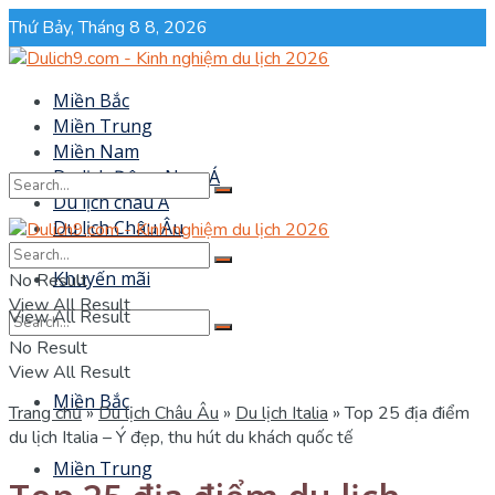
Thứ Bảy, Tháng 8 8, 2026
Miền Bắc
Miền Trung
Miền Nam
Du lịch Đông Nam Á
Du lịch châu Á
Du lịch Châu Âu
No Result
Sự kiện
Khuyến mãi
No Result
View All Result
View All Result
No Result
View All Result
Miền Bắc
Trang chủ
»
Du lịch Châu Âu
»
Du lịch Italia
»
Top 25 địa điểm
du lịch Italia – Ý đẹp, thu hút du khách quốc tế
Miền Trung