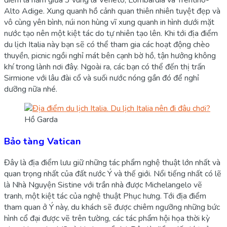
điểm là nằm giữa 3 vùng là Veneto, Lombardia và Trentino-
Alto Adige. Xung quanh hồ cảnh quan thiên nhiên tuyệt đẹp và
vô cùng yên bình, núi non hùng vĩ xung quanh in hình dưới mặt
nước tạo nên một kiệt tác do tự nhiên tạo lên. Khi tới địa điểm
du lịch Italia này bạn sẽ có thể tham gia các hoạt động chèo
thuyền, picnic ngồi nghỉ mát bên cạnh bờ hồ, tận hưởng không
khí trong lành nơi đây. Ngoài ra, các bạn có thể đến thị trấn
Sirmione với lâu đài cổ và suối nước nóng gần đó để nghỉ
dưỡng nữa nhé.
Hồ Garda
Bảo tàng Vatican
Đây là địa điểm lưu giữ những tác phẩm nghệ thuật lớn nhất và
quan trọng nhất của đất nước Ý và thế giới. Nổi tiếng nhất có lẽ
là Nhà Nguyện Sistine với trần nhà được Michelangelo vẽ
tranh, một kiệt tác của nghệ thuật Phục hưng. Tới địa điểm
tham quan ở Ý này, du khách sẽ được chiêm ngưỡng những bức
hình cổ đại được vẽ trên tường, các tác phẩm hội họa thời kỳ