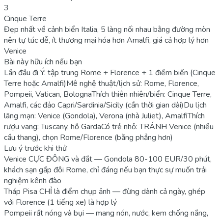
3
Cinque Terre
Đẹp nhất về cảnh biển Italia, 5 làng nối nhau bằng đường mòn
nên tự túc dễ, ít thương mại hóa hơn Amalfi, giá cả hợp lý hơn
Venice
Bài này hữu ích nếu bạn
Lần đầu đi Ý: tập trung Rome + Florence + 1 điểm biển (Cinque
Terre hoặc Amalfi)
Mê nghệ thuật/lịch sử: Rome, Florence,
Pompeii, Vatican, Bologna
Thích thiên nhiên/biển: Cinque Terre,
Amalfi, các đảo Capri/Sardinia/Sicily (cần thời gian dài)
Du lịch
lãng mạn: Venice (Gondola), Verona (nhà Juliet), Amalfi
Thích
rượu vang: Tuscany, hồ Garda
Có trẻ nhỏ: TRÁNH Venice (nhiều
cầu thang), chọn Rome/Florence (bằng phẳng hơn)
Lưu ý trước khi thử
Venice CỰC ĐÔNG và đắt — Gondola 80-100 EUR/30 phút,
khách sạn gấp đôi Rome, chỉ đáng nếu bạn thực sự muốn trải
nghiệm kênh đào
Tháp Pisa CHỈ là điểm chụp ảnh — đừng dành cả ngày, ghép
với Florence (1 tiếng xe) là hợp lý
Pompeii rất nóng và bụi — mang nón, nước, kem chống nắng,