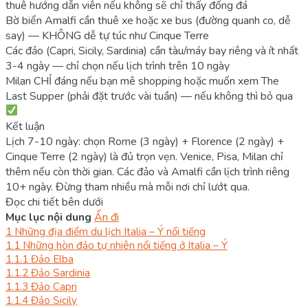
thuê hướng dẫn viên nếu không sẽ chỉ thấy đống đá
Bờ biển Amalfi cần thuê xe hoặc xe bus (đường quanh co, dễ
say) — KHÔNG dễ tự túc như Cinque Terre
Các đảo (Capri, Sicily, Sardinia) cần tàu/máy bay riêng và ít nhất
3-4 ngày — chỉ chọn nếu lịch trình trên 10 ngày
Milan CHỈ đáng nếu bạn mê shopping hoặc muốn xem The
Last Supper (phải đặt trước vài tuần) — nếu không thì bỏ qua
Kết luận
Lịch 7-10 ngày: chọn Rome (3 ngày) + Florence (2 ngày) +
Cinque Terre (2 ngày) là đủ trọn vẹn. Venice, Pisa, Milan chỉ
thêm nếu còn thời gian. Các đảo và Amalfi cần lịch trình riêng
10+ ngày. Đừng tham nhiều mà mỗi nơi chỉ lướt qua.
Đọc chi tiết bên dưới
Mục lục nội dung
Ẩn đi
1
Những địa điểm du lịch Italia – Ý nổi tiếng
1.1
Những hòn đảo tự nhiên nổi tiếng ở Italia – Ý
1.1.1
Đảo Elba
1.1.2
Đảo Sardinia
1.1.3
Đảo Capri
1.1.4
Đảo Sicily