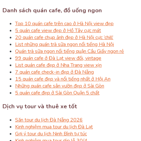
Danh sách quán cafe, đồ uống ngon
Top 10 quán cafe trên cao ở Hà Nội view đẹp
5 quán cafe view đẹp ở Hồ Tây cực mát
20 quán cafe chụp ảnh đẹp ở Hà Nội cực ‘chill’
List những quán trà sữa ngon nổi tiếng Hà Nội
Quán trà sữa ngon nổi tiếng quận Cầu Giấy ngon rẻ
99 quán cafe ở Đà Lạt view đồi, vintage
List quán cafe đẹp ở Nha Trang view xịn
7 quán cafe check-in đẹp ở Đà Nẵng
15 quán cafe đẹp và nổi tiếng nhất ở Hội An
Những quán cafe sân vườn đẹp ở Sài Gòn
5 quán cafe đẹp ở Sài Gòn Quận 5 chất
Dịch vụ tour và thuê xe tốt
Săn tour du lịch Đà Nẵng 2026
Kinh nghiệm mua tour du lịch Đà Lạt
Gợi ý tour du lịch Ninh Bình tự túc
Kinh nghiệm mua tour dịp lễ 30/4