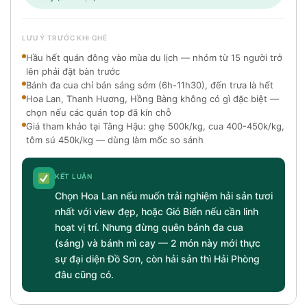
LƯU Ý TRƯỚC KHI GHÉ
Hầu hết quán đông vào mùa du lịch — nhóm từ 15 người trở
lên phải đặt bàn trước
Bánh đa cua chỉ bán sáng sớm (6h-11h30), đến trưa là hết
Hoa Lan, Thanh Hương, Hồng Bàng không có gì đặc biệt —
chọn nếu các quán top đã kín chỗ
Giá tham khảo tại Tằng Hậu: ghẹ 500k/kg, cua 400-450k/kg,
tôm sú 450k/kg — dùng làm mốc so sánh
KẾT LUẬN
Chọn Hoa Lan nếu muốn trải nghiệm hải sản tươi
nhất với view đẹp, hoặc Gió Biển nếu cần linh
hoạt vị trí. Nhưng đừng quên bánh đa cua
(sáng) và bánh mì cay — 2 món này mới thực
sự đại diện Đồ Sơn, còn hải sản thì Hải Phòng
đâu cũng có.