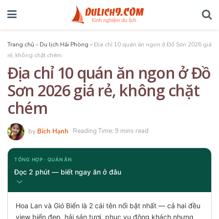
Trang chủ
»
Du lịch Hải Phòng
»
Địa chỉ 10 quán ăn ngon ở Đồ Sơn 2026 giá
rẻ, không chặt chém
Địa chỉ 10 quán ăn ngon ở Đồ
Sơn 2026 giá rẻ, không chặt
chém
by
Bích Hạnh
Reading Time: 9 mins read
TỔNG HỢP · QUÁN ĂN
Đọc 2 phút — biết ngay ăn ở đâu
Hoa Lan và Gió Biển là 2 cái tên nổi bật nhất — cả hai đều
view biển đẹp, hải sản tươi, phục vụ đông khách nhưng