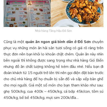
Nhà hàng Tằng Hậu Đồ Sơn
Cũng là một
quán ăn ngon giá bình dân ở Đồ Sơn
chuyên
phục vụ những món ăn hải sản tươi sống có giá rõ ràng trên
thực đơn nên bạn khỏi lo khoản chặt chém. Quán ăn này nhìn
bên ngoài thì không được sang trọng như nhà hàng Gió Biển
nhưng đồ ăn chất lượng không hề kém đâu nhé. Nếu bạn đi
đoàn khách từ 15 người trở lên thì nên gọi điện đặt bàn trước
cho chủ nhà hàng để họ chuẩn bị sẵn đồ và sắp xếp bàn ghế
cho mọi người. Giá một số món cho bạn tham khảo như sau:
ghẹ 500k/kg, cua 400k – 450k/kg, cá bớp 45k/con, tôm sú
450k/kg, bề bề 450k/kg, mực sim 200k/đĩa…