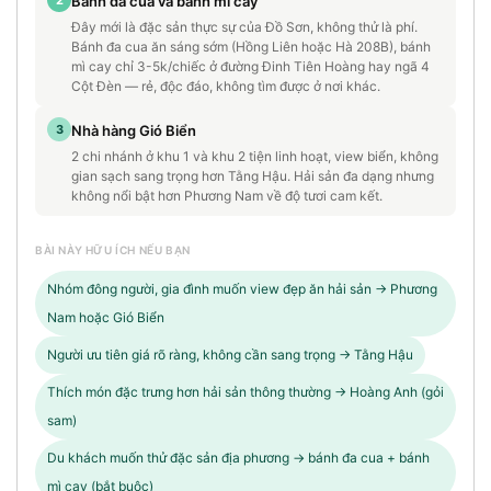
2
Bánh đa cua và bánh mì cay
Đây mới là đặc sản thực sự của Đồ Sơn, không thử là phí.
Bánh đa cua ăn sáng sớm (Hồng Liên hoặc Hà 208B), bánh
mì cay chỉ 3-5k/chiếc ở đường Đinh Tiên Hoàng hay ngã 4
Cột Đèn — rẻ, độc đáo, không tìm được ở nơi khác.
3
Nhà hàng Gió Biển
2 chi nhánh ở khu 1 và khu 2 tiện linh hoạt, view biển, không
gian sạch sang trọng hơn Tằng Hậu. Hải sản đa dạng nhưng
không nổi bật hơn Phương Nam về độ tươi cam kết.
BÀI NÀY HỮU ÍCH NẾU BẠN
Nhóm đông người, gia đình muốn view đẹp ăn hải sản → Phương
Nam hoặc Gió Biển
Người ưu tiên giá rõ ràng, không cần sang trọng → Tằng Hậu
Thích món đặc trưng hơn hải sản thông thường → Hoàng Anh (gỏi
sam)
Du khách muốn thử đặc sản địa phương → bánh đa cua + bánh
mì cay (bắt buộc)