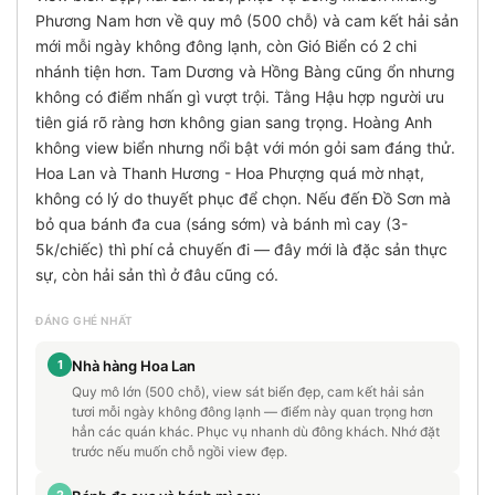
Phương Nam hơn về quy mô (500 chỗ) và cam kết hải sản
mới mỗi ngày không đông lạnh, còn Gió Biển có 2 chi
nhánh tiện hơn. Tam Dương và Hồng Bàng cũng ổn nhưng
không có điểm nhấn gì vượt trội. Tằng Hậu hợp người ưu
tiên giá rõ ràng hơn không gian sang trọng. Hoàng Anh
không view biển nhưng nổi bật với món gỏi sam đáng thử.
Hoa Lan và Thanh Hương - Hoa Phượng quá mờ nhạt,
không có lý do thuyết phục để chọn. Nếu đến Đồ Sơn mà
bỏ qua bánh đa cua (sáng sớm) và bánh mì cay (3-
5k/chiếc) thì phí cả chuyến đi — đây mới là đặc sản thực
sự, còn hải sản thì ở đâu cũng có.
ĐÁNG GHÉ NHẤT
1
Nhà hàng Hoa Lan
Quy mô lớn (500 chỗ), view sát biển đẹp, cam kết hải sản
tươi mỗi ngày không đông lạnh — điểm này quan trọng hơn
hẳn các quán khác. Phục vụ nhanh dù đông khách. Nhớ đặt
trước nếu muốn chỗ ngồi view đẹp.