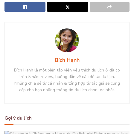
Bích Hạnh
Bích Hạnh là một biên tập viên yêu thích du lịch & đã có
trên 5 năm review, hướng dẫn về các đề tài du lịch.
Những chia sẻ từ cá nhân & tổng hợp từ tác giả sẽ cung
cấp cho bạn những thông tin du lịch chọn lọc nhất.
Gợi ý du lịch