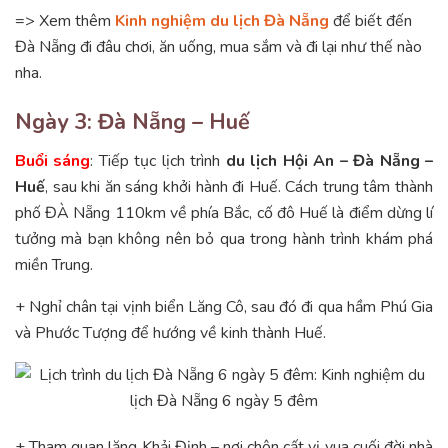
=> Xem thêm
Kinh nghiệm du lịch Đà Nẵng
để biết đến
Đà Nẵng đi đâu chơi, ăn uống, mua sắm và đi lại như thế nào
nha.
Ngày 3: Đà Nẵng – Huế
Buổi sáng
: Tiếp tục lịch trình
du lịch Hội An – Đà Nẵng –
Huế
, sau khi ăn sáng khởi hành đi Huế. Cách trung tâm thành
phố ĐÀ Nẵng 110km về phía Bắc, cố đô Huế là điểm dừng lí
tưởng mà bạn không nên bỏ qua trong hành trình khám phá
miền Trung.
+ Nghỉ chân tại vịnh biển Lăng Cô, sau đó đi qua hầm Phú Gia
và Phước Tượng để hướng về kinh thành Huế.
+ Tham quan lăng Khải Định – nơi chôn cất vị vua cuối đời nhà