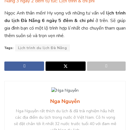
Nẵng 3 ngày 2 đêm tự túc: Lịch trình & chi phí
Ngọc Anh thân mến! Hy vọng với những tư vấn về
lịch trình
du lịch Đà Nẵng 6 ngày 5 đêm & chi phí
ở trên. Sẽ giúp
gia đình bạn có một lộ trình hợp lí nhất cho chuyến tham quan
thêm suôn sẻ và trọn vẹn nhé.
Tags:
Lịch trình du lịch Đà Nẵng
Nga Nguyễn
Nga Nguyễn rất thích du lịch & đã trải nghiệm hầu hết
các địa điểm du lịch trong nước ở Việt Nam. Cô hi vọng
sẽ đặt chân tới ít nhất 32 nước trước tuổi 40 với đam mê