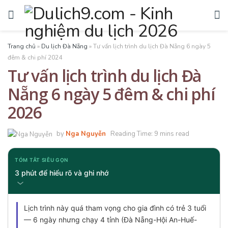
Trang chủ
»
Du lịch Đà Nẵng
»
Tư vấn lịch trình du lịch Đà Nẵng 6 ngày 5
đêm & chi phí 2024
Tư vấn lịch trình du lịch Đà
Nẵng 6 ngày 5 đêm & chi phí
2026
by
Nga Nguyễn
Reading Time: 9 mins read
TÓM TẮT SIÊU GỌN
3 phút để hiểu rõ và ghi nhớ
Lịch trình này quá tham vọng cho gia đình có trẻ 3 tuổi
— 6 ngày nhưng chạy 4 tỉnh (Đà Nẵng-Hội An-Huế-