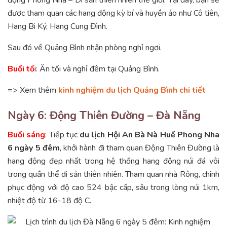
động Phong Nha – Di sản thiên nhiên thế giới. Tại đây, bạn sẽ
được tham quan các hang động kỳ bí và huyền ảo như Cô tiên,
Hang Bi Ký, Hang Cung Đình.
Sau đó về Quảng Bình nhận phòng nghỉ ngơi.
Buổi tố
i: Ăn tối và nghỉ đêm tại Quảng Bình.
=> Xem thêm
kinh nghiệm du lịch Quảng Bình chi tiết
Ngày 6: Động Thiên Đường – Đà Nẵng
Buổi sáng
: Tiếp tục
du lịch Hội An Bà Nà Huế Phong Nha
6 ngày 5 đêm
, khởi hành đi tham quan Động Thiên Đường là
hang động đẹp nhất trong hệ thống hang động núi đá vôi
trong quần thể di sản thiên nhiên. Tham quan nhà Rông, chinh
phục động với độ cao 524 bậc cấp, sâu trong lòng núi 1km,
nhiệt độ từ 16-18 độ C.