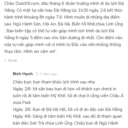
Chào Dulich9.com, đầu tháng 6 đoàn trường mình đi du lịch Đà
Nẵng. Có mặt tại sân bay Đà Nẵng lúc 1h30 ngày 2.6 kết thúc
hành trình khoảng 8h ngày 7.6. Mình muốn đi những địa điểm
sau: Ngũ Hành Sơn, Hội An, Bà Nà, Biển Mĩ Khê,chùa Linh Ứng
. Ban biên tập có thể tư vấn giúp mình lịch trình du lịch Đà
Nẵng 6 ngày 5 đêm sao cho tiện đường đi nhất. Còn điểm nào
nữa tư vấn giúp mình với vì mình từ Bắc vào nên không thông
thạo lắm. Mình xin cám ơn!”
Trả lời
Bích Hạnh
7 năm ago
Chào bạn, bạn tham khảo lịch trình sau nha:
Ngày 2/6: tới sân bay bạn đi taxi về khách sạn check in
luôn rồi đi tắm biển Mỹ Khê, tối đi chơi ở công viên Châu Á
Asia Park
Ngày 3/6: Bạn đi Bà Nà Hill, tối về đi ăn đặc sản Đà Nẵng
Ngày 4/6: Sáng đi tắm biển Mỹ Khê, sau đó đi tham quan
bán đảo Sơn Trà chùa Linh Ứng. Chiều bạn đi Ngũ Hành