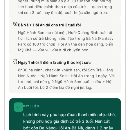
nghẹt, dừng mua sắm ép giá. Tự túc tốn hơn nhưng
linh hoạt điều chỉnh theo nhịp của trẻ — quan trọng
khi con 3 tuổi hay ốm đột xuất hoặc cần ngủ trưa.
🎯
Bà Nà + Hội An đủ cho trẻ 3 tuổi rồi
Ngũ Hành Sơn leo núi mệt, Huế-Quảng Bình toàn di
tích lịch sử trẻ không hiểu. Tập trung Bà Nà (Fantasy
Park có 100 trò chơi), Hội An thả đèn hoa đăng, biển
Mỹ Khê — vừa vui vừa ít di chuyển hơn.
⏰
Ngày 1 nhồi 4 điểm là công thức kiệt sức
8h30 hạ cánh, check-in khách sạn, rồi Sơn Trà - làng
Non Nước - Ngũ Hành Sơn - Hội An trong 1 ngày. Với
trẻ nhỏ, chỉ nên giữ Ngũ Hành Sơn buổi chiều + Hội
An buổi tối, bỏ 2 điểm kia để nghỉ jet lag.
✅
KẾT LUẬN
Lịch trình này phù hợp đoàn thanh niên chịu khó,
không phù hợp gia đình có trẻ 3 tuổi. Nên cắt
bớt còn Đà Nẵng-Hội An-Bà Nà, dành 1-2 ngày