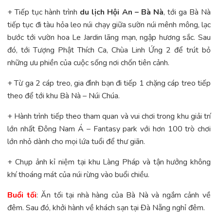
+ Tiếp tục hành trình
du lịch Hội An – Bà Nà
, tới ga Bà Nà
tiếp tục đi tàu hỏa leo núi chạy giữa sườn núi mênh mông, lạc
bước tới vườn hoa Le Jardin lãng mạn, ngập hương sắc. Sau
đó, tới Tượng Phật Thích Ca, Chùa Linh Ứng 2 để trút bỏ
những ưu phiền của cuộc sống nơi chốn tiên cảnh.
+ Từ ga 2 cáp treo, gia đình bạn đi tiếp 1 chặng cáp treo tiếp
theo để tới khu Bà Nà – Núi Chúa.
+ Hành trình tiếp theo tham quan và vui chơi trong khu giải trí
lớn nhất Đông Nam Á – Fantasy park với hơn 100 trò chơi
lớn nhỏ dành cho mọi lứa tuổi để thư giãn.
+ Chụp ảnh kỉ niệm tại khu Làng Pháp và tận hưởng không
khí thoáng mát của núi rừng vào buổi chiều.
Buổi tối
: Ăn tối tại nhà hàng của Bà Nà và ngắm cảnh về
đêm. Sau đó, khởi hành về khách sạn tại Đà Nẵng nghỉ đêm.