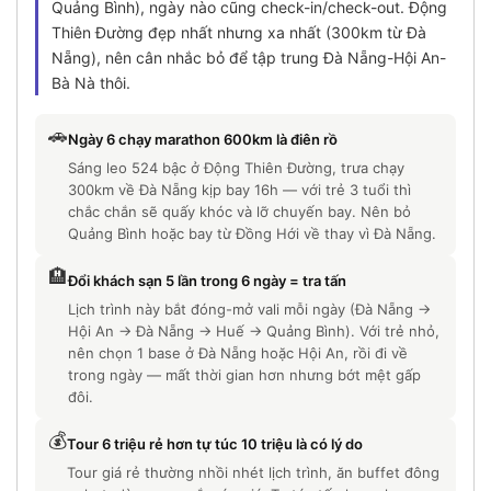
Quảng Bình), ngày nào cũng check-in/check-out. Động
Thiên Đường đẹp nhất nhưng xa nhất (300km từ Đà
Nẵng), nên cân nhắc bỏ để tập trung Đà Nẵng-Hội An-
Bà Nà thôi.
🚗
Ngày 6 chạy marathon 600km là điên rồ
Sáng leo 524 bậc ở Động Thiên Đường, trưa chạy
300km về Đà Nẵng kịp bay 16h — với trẻ 3 tuổi thì
chắc chắn sẽ quấy khóc và lỡ chuyến bay. Nên bỏ
Quảng Bình hoặc bay từ Đồng Hới về thay vì Đà Nẵng.
🏨
Đổi khách sạn 5 lần trong 6 ngày = tra tấn
Lịch trình này bắt đóng-mở vali mỗi ngày (Đà Nẵng →
Hội An → Đà Nẵng → Huế → Quảng Bình). Với trẻ nhỏ,
nên chọn 1 base ở Đà Nẵng hoặc Hội An, rồi đi về
trong ngày — mất thời gian hơn nhưng bớt mệt gấp
đôi.
💰
Tour 6 triệu rẻ hơn tự túc 10 triệu là có lý do
Tour giá rẻ thường nhồi nhét lịch trình, ăn buffet đông