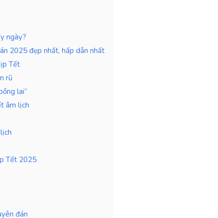
ấy ngày?
đán 2025 đẹp nhất, hấp dẫn nhất
ịp Tết
n rũ
bồng lai”
t âm lịch
lịch
ịp Tết 2025
uyên đán