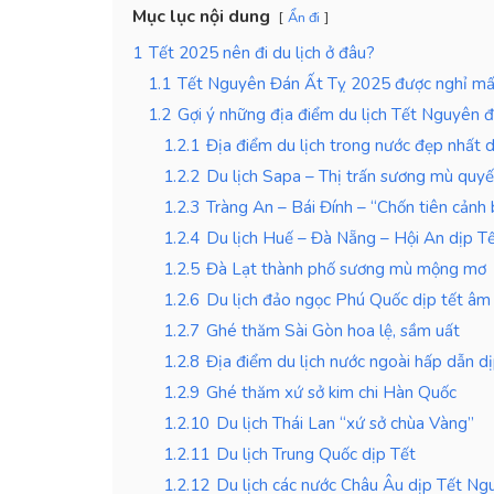
Mục lục nội dung
Ẩn đi
1
Tết 2025 nên đi du lịch ở đâu?
1.1
Tết Nguyên Đán Ất Tỵ 2025 được nghỉ m
1.2
Gợi ý những địa điểm du lịch Tết Nguyên 
1.2.1
Địa điểm du lịch trong nước đẹp nhất d
1.2.2
Du lịch Sapa – Thị trấn sương mù quyế
1.2.3
Tràng An – Bái Đính – “Chốn tiên cảnh 
1.2.4
Du lịch Huế – Đà Nẵng – Hội An dịp Tế
1.2.5
Đà Lạt thành phố sương mù mộng mơ
1.2.6
Du lịch đảo ngọc Phú Quốc dịp tết âm 
1.2.7
Ghé thăm Sài Gòn hoa lệ, sầm uất
1.2.8
Địa điểm du lịch nước ngoài hấp dẫn d
1.2.9
Ghé thăm xứ sở kim chi Hàn Quốc
1.2.10
Du lịch Thái Lan “xứ sở chùa Vàng”
1.2.11
Du lịch Trung Quốc dịp Tết
1.2.12
Du lịch các nước Châu Âu dịp Tết Ng