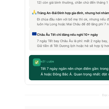
12) còn giá bình thường, chần chừ đến tháng 1 l
Tràng An-Bái Đính hợp gia đình, nhưng hơi nhà
Đi chùa đầu năm với bố mẹ thì ok, nhưng nếu đi
luôn Hạ Long hoặc Mai Châu để đỡ lãng phí 7 n
Châu Âu Tết chỉ đáng nếu nghỉ 10+ ngày
7 ngày Tết bay Châu Âu là phí: mất 2 ngày bay, 
Giữ tiền đi Tết Dương lịch hoặc hè sẽ hợp lý hơ
KẾT LUẬN
Tết 7 ngày ngắn nên chọn điểm gần: trong
Á hoặc Đông Bắc Á. Quan trọng nhất: đặt 
Đọc c