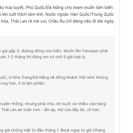
 ảo hoa tuyết, Phú Quốc/Đà Nẵng cho team muốn tắm biển
h lớn tuổi thích tâm linh. Nước ngoài: Hàn Quốc/Trung Quốc
hóa, Thái Lan rẻ mà vui, Châu Âu chỉ đáng nếu đi dài ngày
 giá gấp 3, đường đông như kiến. Muốn lên Fansipan phải
ớc 1-2 tháng thì đừng mơ có chỗ ở giá hợp lý.
uốc, vì Nha Trang/Đà Nẵng sẽ đông khách Việt kinh khủng.
ng hơn, ít bị làm phiền.
 truyền thống, nhưng phải chịu rét buốt và nhiều cửa hàng
 Thái Lan an toàn hơn - ấm áp, mở cửa đầy đủ, rẻ hơn.
g giá chóng mặt từ đầu tháng 1. Book ngay từ giờ (tháng