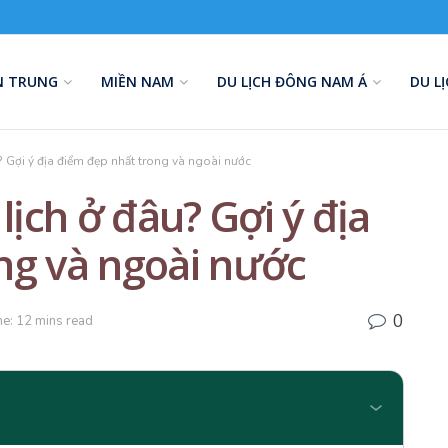
N TRUNG
MIỀN NAM
DU LỊCH ĐÔNG NAM Á
DU L
? Gợi ý địa điểm đẹp nhất trong và ngoài nước
lịch ở đâu? Gợi ý địa
ng và ngoài nước
0
e: 12 mins read