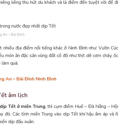
iêng liêng thu hút du khách và là điểm đến tuyệt vời để đi
g An – Bái Đính
ất nhiều địa điểm nổi tiếng khác ở Ninh Bình như: Vườn Cúc
ều món ăn đặc sản vùng đất cố đô như thịt dê cơm cháy, ốc
ề làm quà.
ng An – Bái Đính Ninh Bình
ết âm lịch
 dịp Tết ở miền Trung
, thì cụm điểm Huế – Đà Nẵng – Hội
y đó. Các tỉnh miền Trung vào dịp Tết khí hậu ấm áp và ít
iển dịp đầu xuân.