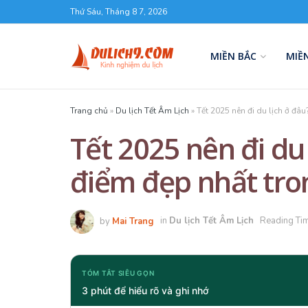
Thứ Sáu, Tháng 8 7, 2026
MIỀN BẮC
MIỀ
Trang chủ
»
Du lịch Tết Âm Lịch
»
Tết 2025 nên đi du lịch ở đâu
Tết 2025 nên đi du 
điểm đẹp nhất tro
by
Mai Trang
in
Du lịch Tết Âm Lịch
Reading Tim
TÓM TẮT SIÊU GỌN
3 phút để hiểu rõ và ghi nhớ