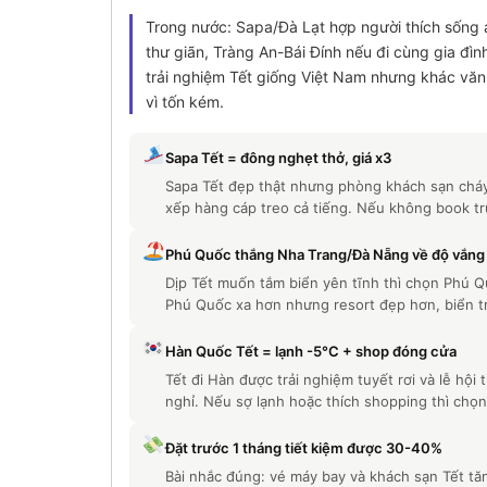
Trong nước: Sapa/Đà Lạt hợp người thích sống
thư giãn, Tràng An-Bái Đính nếu đi cùng gia đìn
trải nghiệm Tết giống Việt Nam nhưng khác văn 
vì tốn kém.
Sapa Tết = đông nghẹt thở, giá x3
Sapa Tết đẹp thật nhưng phòng khách sạn cháy
xếp hàng cáp treo cả tiếng. Nếu không book trư
Phú Quốc thắng Nha Trang/Đà Nẵng về độ vắng
Dịp Tết muốn tắm biển yên tĩnh thì chọn Phú Q
Phú Quốc xa hơn nhưng resort đẹp hơn, biển tro
Hàn Quốc Tết = lạnh -5°C + shop đóng cửa
Tết đi Hàn được trải nghiệm tuyết rơi và lễ hội
nghỉ. Nếu sợ lạnh hoặc thích shopping thì chọn
Đặt trước 1 tháng tiết kiệm được 30-40%
Bài nhắc đúng: vé máy bay và khách sạn Tết tăn