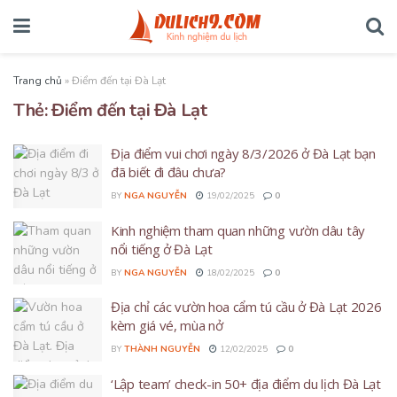
Trang chủ
»
Điểm đến tại Đà Lạt
Thẻ:
Điểm đến tại Đà Lạt
Địa điểm vui chơi ngày 8/3/2026 ở Đà Lạt bạn
đã biết đi đâu chưa?
BY
NGA NGUYỄN
19/02/2025
0
Kinh nghiệm tham quan những vườn dâu tây
nổi tiếng ở Đà Lạt
BY
NGA NGUYỄN
18/02/2025
0
Địa chỉ các vườn hoa cẩm tú cầu ở Đà Lạt 2026
kèm giá vé, mùa nở
BY
THÀNH NGUYỄN
12/02/2025
0
‘Lập team’ check-in 50+ địa điểm du lịch Đà Lạt