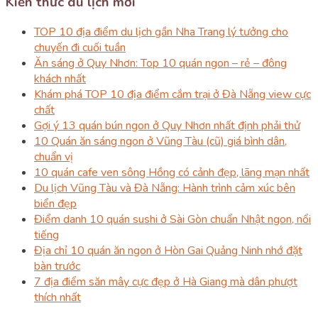
Kiến thức du lịch mới
TOP 10 địa điểm du lịch gần Nha Trang lý tưởng cho
chuyến đi cuối tuần
Ăn sáng ở Quy Nhơn: Top 10 quán ngon – rẻ – đông
khách nhất
Khám phá TOP 10 địa điểm cắm trại ở Đà Nẵng view cực
chất
Gợi ý 13 quán bún ngon ở Quy Nhơn nhất định phải thử
10 Quán ăn sáng ngon ở Vũng Tàu (cũ) giá bình dân,
chuẩn vị
10 quán cafe ven sông Hồng có cảnh đẹp, lãng mạn nhất
Du lịch Vũng Tàu và Đà Nẵng: Hành trình cảm xúc bên
biển đẹp
Điểm danh 10 quán sushi ở Sài Gòn chuẩn Nhật ngon, nổi
tiếng
Địa chỉ 10 quán ăn ngon ở Hòn Gai Quảng Ninh nhớ đặt
bàn trước
7 địa điểm săn mây cực đẹp ở Hà Giang mà dân phượt
thích nhất