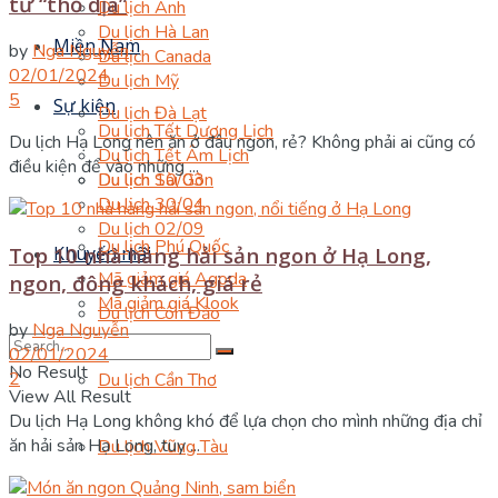
từ “thổ địa”
Du lịch Anh
Du lịch Hà Lan
Miền Nam
by
Nga Nguyễn
Du lịch Canada
02/01/2024
Du lịch Mỹ
5
Sự kiện
Du lịch Đà Lạt
Du lịch Tết Dương Lịch
Du lịch Hạ Long nên ăn ở đâu ngon, rẻ? Không phải ai cũng có
Du lịch Tết Âm Lịch
điều kiện để vào những ...
Du lịch 10/03
Du lịch Sài Gòn
Du lịch 30/04
Du lịch 02/09
Du lịch Phú Quốc
Khuyến mãi
Top 10 nhà hàng hải sản ngon ở Hạ Long,
Mã giảm giá Agoda
ngon, đông khách, giá rẻ
Mã giảm giá Klook
Du lịch Côn Đảo
by
Nga Nguyễn
02/01/2024
No Result
2
Du lịch Cần Thơ
View All Result
Du lịch Hạ Long không khó để lựa chọn cho mình những địa chỉ
ăn hải sản Hạ Long, tuy ...
Du lịch Vũng Tàu