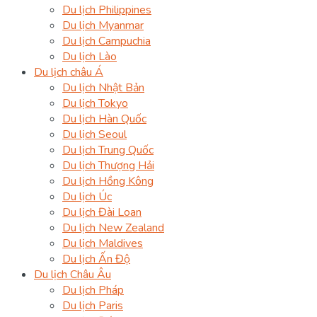
Du lịch Philippines
Du lịch Myanmar
Du lịch Campuchia
Du lịch Lào
Du lịch châu Á
Du lịch Nhật Bản
Du lịch Tokyo
Du lịch Hàn Quốc
Du lịch Seoul
Du lịch Trung Quốc
Du lịch Thượng Hải
Du lịch Hồng Kông
Du lịch Úc
Du lịch Đài Loan
Du lịch New Zealand
Du lịch Maldives
Du lịch Ấn Độ
Du lịch Châu Âu
Du lịch Pháp
Du lịch Paris