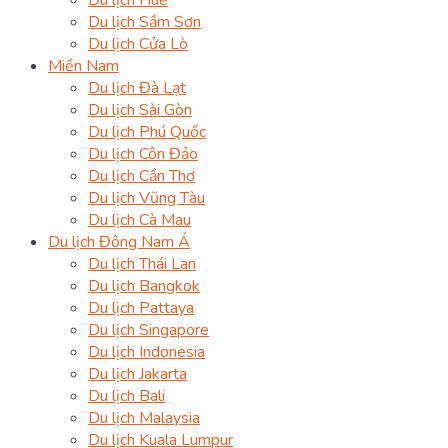
Du lịch Sầm Sơn
Du lịch Cửa Lò
Miền Nam
Du lịch Đà Lạt
Du lịch Sài Gòn
Du lịch Phú Quốc
Du lịch Côn Đảo
Du lịch Cần Thơ
Du lịch Vũng Tàu
Du lịch Cà Mau
Du lịch Đông Nam Á
Du lịch Thái Lan
Du lịch Bangkok
Du lịch Pattaya
Du lịch Singapore
Du lịch Indonesia
Du lịch Jakarta
Du lịch Bali
Du lịch Malaysia
Du lịch Kuala Lumpur