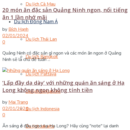
Du lịch Cà Mau
20 món ăn đặc sản Quảng Ninh ngon, nổi tiếng
ăn 1 lần nhớ mãi
Du lịch Đông Nam Á
by
Bích Hạnh
02/01/2024
Du lịch Thái Lan
0
Quảng Ninh có đặc sản gì ngon và các món ăn ngon ở Quảng
Du lịch Bangkok
Ninh sẽ là chủ đề tuần ...
Du lịch Pattaya
‘Lấp đầy dạ dày’ với những quán ăn sáng ở Hạ
Long không ngon không tính tiền
Du lịch Singapore
by
Mai Trang
02/01/2024
Du lịch Indonesia
0
Ăn sáng ở đâu ngon tại Hạ Long? Hãy cùng "note" lại danh
Du lịch Jakarta