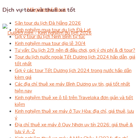
Dịch vụ tour và thuê xe tốt
Mã giảm giá Klook
Săn tour du lịch Đà Nẵng 2026
Kinh nghiệm mua tour du lịch Đà Lạt
Gợi ý tour du lịch Ninh Bình tự túc
Kinh nghiệm mua tour dịp lễ 30/4
Tư vấn: Du lịch 2/9 nên đi đâu chơi, gợi ý chi phí & đi tour?
Tour du lịch nước ngoài Tết Dương lịch 2024 hấp dẫn, giá
tốt nhất
Gợi ý các tour Tết Dương lịch 2024 trong nước hấp dẫn
kèm giá
Các địa chỉ thuê xe máy Bình Dương uy tín, giá tốt nhất
hiện nay
Kinh nghiệm thuê xe ô tô trên Traveloka đơn giản và tiết
kiệm
Kinh nghiệm thuê xe máy ở Tuy Hòa: địa chỉ, giá thuê, lưu
ý
Địa chỉ thuê xe máy ở Quy Nhơn uy tín 2026: giá thuê &
lưu ý A-Z