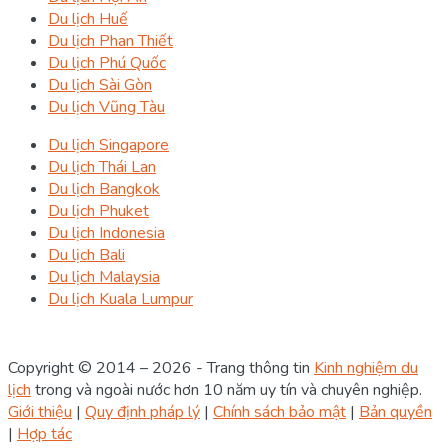
Du lịch Huế
Du lịch Phan Thiết
Du lịch Phú Quốc
Du lịch Sài Gòn
Du lịch Vũng Tàu
Du lịch Singapore
Du lịch Thái Lan
Du lịch Bangkok
Du lịch Phuket
Du lịch Indonesia
Du lịch Bali
Du lịch Malaysia
Du lịch Kuala Lumpur
Copyright © 2014 – 2026 - Trang thông tin
Kinh nghiệm du
lịch
trong và ngoài nước hơn 10 năm uy tín và chuyên nghiệp.
Giới thiệu
|
Quy định pháp lý
|
Chính sách bảo mật
|
Bản quyền
|
Hợp tác