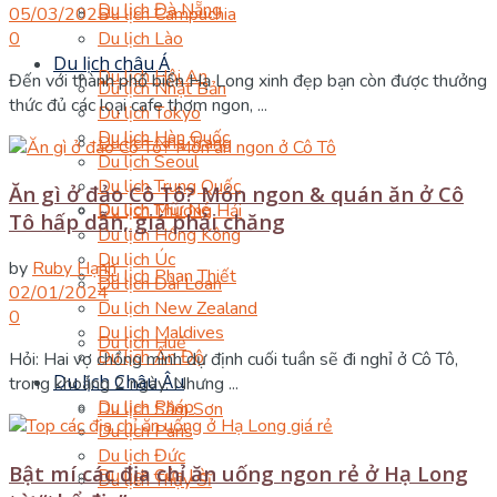
Du lịch Đà Nẵng
05/03/2025
Du lịch Campuchia
0
Du lịch Lào
Du lịch châu Á
Du lịch Hội An
Đến với thành phố biển Hạ Long xinh đẹp bạn còn được thưởng
Du lịch Nhật Bản
thức đủ các loại cafe thơm ngon, ...
Du lịch Tokyo
Du lịch Hàn Quốc
Du lịch Nha Trang
Du lịch Seoul
Du lịch Trung Quốc
Ăn gì ở đảo Cô Tô? Món ngon & quán ăn ở Cô
Du lịch Mũi Né
Du lịch Thượng Hải
Tô hấp dẫn, giá phải chăng
Du lịch Hồng Kông
Du lịch Úc
by
Ruby Hạnh
Du lịch Phan Thiết
Du lịch Đài Loan
02/01/2024
Du lịch New Zealand
0
Du lịch Maldives
Du lịch Huế
Du lịch Ấn Độ
Hỏi: Hai vợ chồng mình dự định cuối tuần sẽ đi nghỉ ở Cô Tô,
Du lịch Châu Âu
trong khoảng 2 ngày. Nhưng ...
Du lịch Pháp
Du lịch Sầm Sơn
Du lịch Paris
Du lịch Đức
Bật mí các địa chỉ ăn uống ngon rẻ ở Hạ Long
Du lịch Cửa Lò
Du lịch Thụy Sĩ