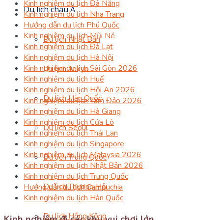
Kinh nghiệm du lịch Đà Nẵng
Du lịch châu Á
Kinh nghiệm du lịch Nha Trang
Hướng dẫn du lịch Phú Quốc
Kinh nghiệm du lịch Mũi Né
Du lịch Nhật Bản
Kinh nghiệm du lịch Đà Lạt
Kinh nghiệm du lịch Hà Nội
Kinh nghiệm du lịch Sài Gòn 2026
Du lịch Tokyo
Kinh nghiệm du lịch Huế
Kinh nghiệm du lịch Hội An 2026
Du lịch Hàn Quốc
Kinh nghiệm du lịch Tam Đảo 2026
Kinh nghiệm du lịch Hà Giang
Kinh nghiệm du lịch Cửa Lò
Du lịch Seoul
Kinh nghiệm du lịch Thái Lan
Kinh nghiệm du lịch Singapore
Kinh nghiệm du lịch Malaysia 2026
Du lịch Trung Quốc
Kinh nghiệm du lịch Nhật Bản 2026
Kinh nghiệm du lịch Trung Quốc
Du lịch Thượng Hải
Hướng dẫn du lịch Campuchia
Kinh nghiệm du lịch Hàn Quốc
Du lịch Hồng Kông
Kinh nghiệm đi các khu vui chơi lớn