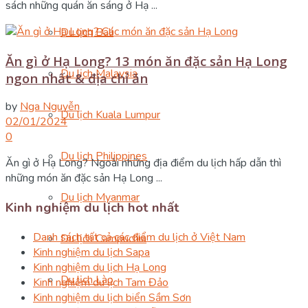
sách những quán ăn sáng ở Hạ ...
Du lịch Bali
Ăn gì ở Hạ Long? 13 món ăn đặc sản Hạ Long
Du lịch Malaysia
ngon nhất & địa chỉ ăn
by
Nga Nguyễn
Du lịch Kuala Lumpur
02/01/2024
0
Du lịch Philippines
Ăn gì ở Hạ Long? Ngoài những địa điểm du lịch hấp dẫn thì
những món ăn đặc sản Hạ Long ...
Du lịch Myanmar
Kinh nghiệm du lịch hot nhất
Danh sách tất cả các điểm du lịch ở Việt Nam
Du lịch Campuchia
Kinh nghiệm du lịch Sapa
Kinh nghiệm du lịch Hạ Long
Du lịch Lào
Kinh nghiệm du lịch Tam Đảo
Kinh nghiệm du lịch biển Sầm Sơn