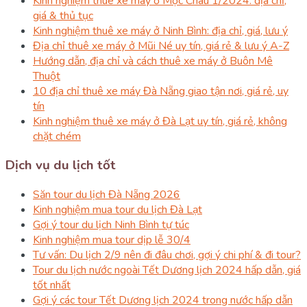
Kinh nghiệm thuê xe máy ở Mộc Châu 1/2024: địa chỉ,
giá & thủ tục
Kinh nghiệm thuê xe máy ở Ninh Bình: địa chỉ, giá, lưu ý
Địa chỉ thuê xe máy ở Mũi Né uy tín, giá rẻ & lưu ý A-Z
Hướng dẫn, địa chỉ và cách thuê xe máy ở Buôn Mê
Thuột
10 địa chỉ thuê xe máy Đà Nẵng giao tận nơi, giá rẻ, uy
tín
Kinh nghiệm thuê xe máy ở Đà Lạt uy tín, giá rẻ, không
chặt chém
Dịch vụ du lịch tốt
Săn tour du lịch Đà Nẵng 2026
Kinh nghiệm mua tour du lịch Đà Lạt
Gợi ý tour du lịch Ninh Bình tự túc
Kinh nghiệm mua tour dịp lễ 30/4
Tư vấn: Du lịch 2/9 nên đi đâu chơi, gợi ý chi phí & đi tour?
Tour du lịch nước ngoài Tết Dương lịch 2024 hấp dẫn, giá
tốt nhất
Gợi ý các tour Tết Dương lịch 2024 trong nước hấp dẫn