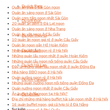
Du lịch Paris
Quán ăn trưa ở Sài Gòn ngon
Quán ăn sáng ngon ở Sài Gòn
Quán cơm tấm ngon nhất Sài Gòn
Du lịch Đức
20 quán ăn đêm ở Đà Lạt ngon
Quán ăn sáng ngon ở Nha Trang
Quán ăn vặt ngon ở Cầu Giấy
Du lịch Thụy Sĩ
10 quán ăn ngon giá rẻ ở quận Cầu Giấy
Quán ăn ngon gần Hồ Hoàn Kiếm
Du lịch Anh
Những quán lẩu ngon rẻ ở Hà Nội
Những quán lẩu ngon nhất ở quận Hoàn Kiếm
Những quán lẩu ngon nổi tiếng quận Cầu Giấy
Du lịch Hà Lan
Đây là những quán lẩu ngon nhất ở quận Đống Đa
Nhà hàng BBQ ngon ở Hà Nội
Quán nướng ngon rẻ ở Hà Nội
Du lịch Canada
Những quán nướng ngon nổi tiếng quận Đống Đa
Quán nướng ngon nhất ở quận Cầu Giấy
Ăn buffet ở đâu ngon tại Hà Nội?
Du lịch Mỹ
Địa chỉ những nhà hàng buffet hải sản ngon nhất ở Hà Nội
16 quán buffet ngon, giá cả hợp lý ở Đà Nẵng
Sự kiện
Quán ăn ngon rẻ ở Phú Quốc