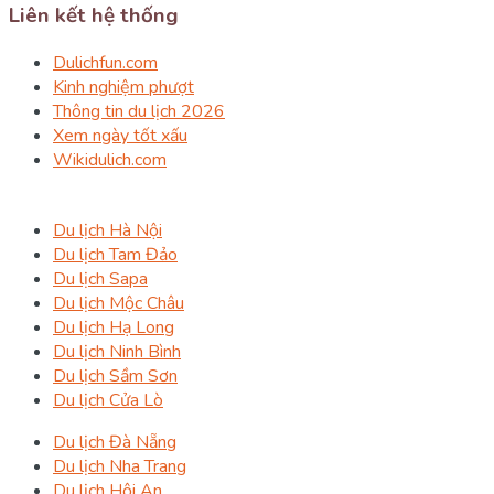
Liên kết hệ thống
Dulichfun.com
Kinh nghiệm phượt
Thông tin du lịch 2026
Xem ngày tốt xấu
Wikidulich.com
Du lịch Hà Nội
Du lịch Tam Đảo
Du lịch Sapa
Du lịch Mộc Châu
Du lịch Hạ Long
Du lịch Ninh Bình
Du lịch Sầm Sơn
Du lịch Cửa Lò
Du lịch Đà Nẵng
Du lịch Nha Trang
Du lịch Hội An