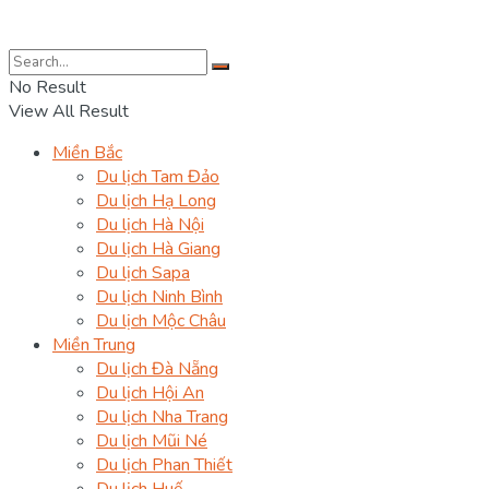
No Result
View All Result
Miền Bắc
Du lịch Tam Đảo
Du lịch Hạ Long
Du lịch Hà Nội
Du lịch Hà Giang
Du lịch Sapa
Du lịch Ninh Bình
Du lịch Mộc Châu
Miền Trung
Du lịch Đà Nẵng
Du lịch Hội An
Du lịch Nha Trang
Du lịch Mũi Né
Du lịch Phan Thiết
Du lịch Huế