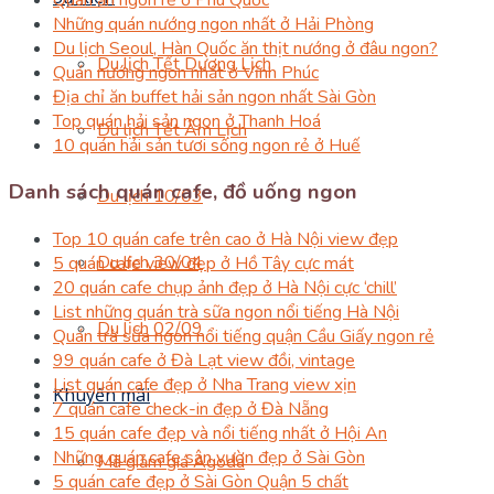
Những quán nướng ngon nhất ở Hải Phòng
Du lịch Seoul, Hàn Quốc ăn thịt nướng ở đâu ngon?
Du lịch Tết Dương Lịch
Quán nướng ngon nhất ở Vĩnh Phúc
Địa chỉ ăn buffet hải sản ngon nhất Sài Gòn
Top quán hải sản ngon ở Thanh Hoá
Du lịch Tết Âm Lịch
10 quán hải sản tươi sống ngon rẻ ở Huế
Danh sách quán cafe, đồ uống ngon
Du lịch 10/03
Top 10 quán cafe trên cao ở Hà Nội view đẹp
Du lịch 30/04
5 quán cafe view đẹp ở Hồ Tây cực mát
20 quán cafe chụp ảnh đẹp ở Hà Nội cực ‘chill’
List những quán trà sữa ngon nổi tiếng Hà Nội
Du lịch 02/09
Quán trà sữa ngon nổi tiếng quận Cầu Giấy ngon rẻ
99 quán cafe ở Đà Lạt view đồi, vintage
List quán cafe đẹp ở Nha Trang view xịn
Khuyến mãi
7 quán cafe check-in đẹp ở Đà Nẵng
15 quán cafe đẹp và nổi tiếng nhất ở Hội An
Những quán cafe sân vườn đẹp ở Sài Gòn
Mã giảm giá Agoda
5 quán cafe đẹp ở Sài Gòn Quận 5 chất