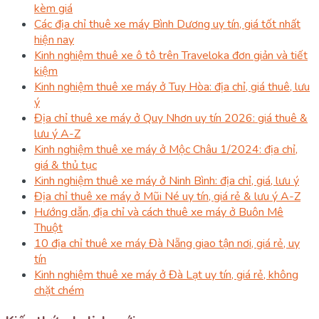
kèm giá
Các địa chỉ thuê xe máy Bình Dương uy tín, giá tốt nhất
hiện nay
Kinh nghiệm thuê xe ô tô trên Traveloka đơn giản và tiết
kiệm
Kinh nghiệm thuê xe máy ở Tuy Hòa: địa chỉ, giá thuê, lưu
ý
Địa chỉ thuê xe máy ở Quy Nhơn uy tín 2026: giá thuê &
lưu ý A-Z
Kinh nghiệm thuê xe máy ở Mộc Châu 1/2024: địa chỉ,
giá & thủ tục
Kinh nghiệm thuê xe máy ở Ninh Bình: địa chỉ, giá, lưu ý
Địa chỉ thuê xe máy ở Mũi Né uy tín, giá rẻ & lưu ý A-Z
Hướng dẫn, địa chỉ và cách thuê xe máy ở Buôn Mê
Thuột
10 địa chỉ thuê xe máy Đà Nẵng giao tận nơi, giá rẻ, uy
tín
Kinh nghiệm thuê xe máy ở Đà Lạt uy tín, giá rẻ, không
chặt chém