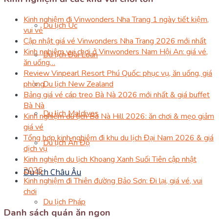
Kinh nghiệm đi Vinwonders Nha Trang 1 ngày tiết kiệm,
Du lịch Úc
vui vẻ
Cập nhật giá vé Vinwonders Nha Trang 2026 mới nhất
Kinh nghiệm vui chơi ở Vinwonders Nam Hội An: giá vé,
Du lịch Đài Loan
ăn uống…
Review Vinpearl Resort Phú Quốc: phục vụ, ăn uống, giá
Du lịch New Zealand
phòng
Bảng giá vé cáp treo Bà Nà 2026 mới nhất & giá buffet
Bà Nà
Du lịch Maldives
Kinh nghiệm du lịch Bà Nà Hill 2026: ăn chơi & mẹo giảm
giá vé
Tổng hợp kinh nghiệm đi khu du lịch Đại Nam 2026 & giá
Du lịch Ấn Độ
dịch vụ
Kinh nghiệm du lịch Khoang Xanh Suối Tiên cập nhật
2026
Du lịch Châu Âu
Kinh nghiệm đi Thiên đường Bảo Sơn: Đi lại, giá vé, vui
chơi
Du lịch Pháp
Danh sách quán ăn ngon