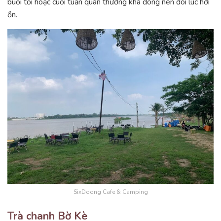
buổi tối hoặc cuối tuần quán thường khá đông nên đôi lúc hơi
ồn.
SixDoong Cafe & Camping
Trà chanh Bờ Kè