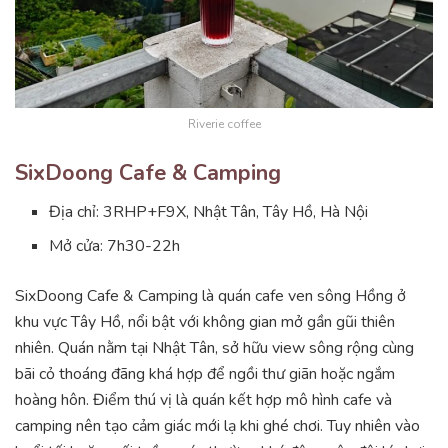
Riverie coffee
SixDoong Cafe & Camping
Địa chỉ: 3RHP+F9X, Nhật Tân, Tây Hồ, Hà Nội
Mở cửa: 7h30-22h
SixDoong Cafe & Camping là quán cafe ven sông Hồng ở
khu vực Tây Hồ, nổi bật với không gian mở gần gũi thiên
nhiên. Quán nằm tại Nhật Tân, sở hữu view sông rộng cùng
bãi cỏ thoáng đãng khá hợp để ngồi thư giãn hoặc ngắm
hoàng hôn. Điểm thú vị là quán kết hợp mô hình cafe và
camping nên tạo cảm giác mới lạ khi ghé chơi. Tuy nhiên vào