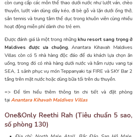
còn cung cấp các môn thể thao dưới nước như lướt ván, chèo
thuyền, lướt ván dùng dây kéo, đi bè gỗ và lặn dưới ống thở,
sân tennis và trung tâm thể dục trong khuôn viên cùng nhiều
hoạt động miễn phí dành cho trẻ em.
Được đánh giá là một trong những
khu resort sang trọng ở
Maldives được ưa chuộng
, Anantara Kihavah Maldives
Villas còn có 5 nhà hàng độc đáo để du khách lựa chọn ăn
uống, trong đó có nhà hàng dưới nước và hầm rượu vang tại
SEA, 1 sảnh phục vụ món Teppanyaki tại FIRE và SKY Bar 2
tầng trên mặt nước hoặc dùng bữa tối trên du thuyền.
=> Để tìm hiểu thêm thông tin chi tiết và đặt phòng
tại
Anantara Kihavah Maldives Villas
One&Only Reethi Rah (Tiêu chuẩn 5 sao,
số phòng 130)
Địa chỉ: North Male Atoll, Bắc Đảo San Hô Male,