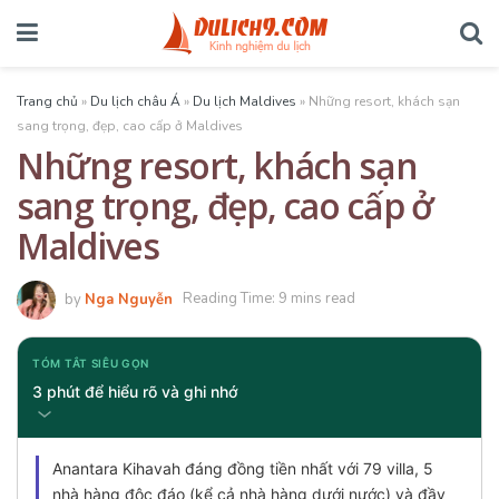
Trang chủ
»
Du lịch châu Á
»
Du lịch Maldives
»
Những resort, khách sạn
sang trọng, đẹp, cao cấp ở Maldives
Những resort, khách sạn
sang trọng, đẹp, cao cấp ở
Maldives
by
Nga Nguyễn
Reading Time: 9 mins read
TÓM TẮT SIÊU GỌN
3 phút để hiểu rõ và ghi nhớ
Anantara Kihavah đáng đồng tiền nhất với 79 villa, 5
nhà hàng độc đáo (kể cả nhà hàng dưới nước) và đầy