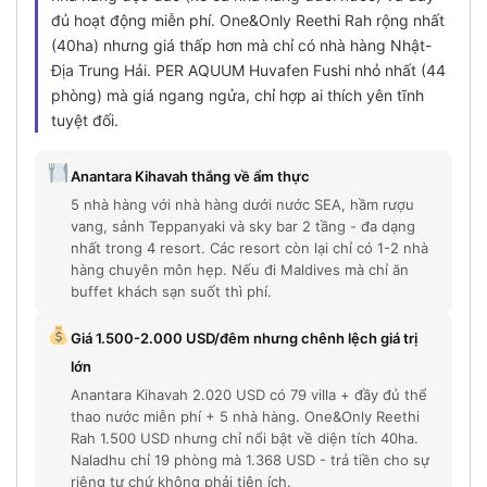
đủ hoạt động miễn phí. One&Only Reethi Rah rộng nhất
(40ha) nhưng giá thấp hơn mà chỉ có nhà hàng Nhật-
Địa Trung Hải. PER AQUUM Huvafen Fushi nhỏ nhất (44
phòng) mà giá ngang ngửa, chỉ hợp ai thích yên tĩnh
tuyệt đối.
Anantara Kihavah thắng về ẩm thực
5 nhà hàng với nhà hàng dưới nước SEA, hầm rượu
vang, sảnh Teppanyaki và sky bar 2 tầng - đa dạng
nhất trong 4 resort. Các resort còn lại chỉ có 1-2 nhà
hàng chuyên môn hẹp. Nếu đi Maldives mà chỉ ăn
buffet khách sạn suốt thì phí.
Giá 1.500-2.000 USD/đêm nhưng chênh lệch giá trị
lớn
Anantara Kihavah 2.020 USD có 79 villa + đầy đủ thể
thao nước miễn phí + 5 nhà hàng. One&Only Reethi
Rah 1.500 USD nhưng chỉ nổi bật về diện tích 40ha.
Naladhu chỉ 19 phòng mà 1.368 USD - trả tiền cho sự
riêng tư chứ không phải tiện ích.