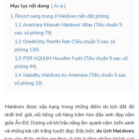
Mục lục nội dung
Ẩn đi
1
Resort sang trọng ở Maldives nên đặt phòng
1.1
Anantara Kihavah Maldives Villas (Tiêu chuẩn 5
sao, số phòng 79)
1.2
One&Only Reethi Rah (Tiêu chuẩn 5 sao, số
phòng 130)
1.3
PER AQUUM Huvafen Fushi (Tiêu chuẩn 5 sao, số
phòng 44)
1.4
Naladhu Maldives by Anantara (Tiêu chuẩn 5 sao,
số phòng 19)
Maldives được xếp hạng trong những điểm du lịch đắt đỏ
nhất thế giới, nổi tiếng với hàng trăm hòn đảo xinh đẹp nằm
giữa Ấn Độ Dương với khí hậu nắng ấm quanh năm, biển xanh
và những bãi cát trắng tuyệt đẹp. Đặc biệt,
du lịch Maldives
bạn còn được chiêm ngưỡng và tận hưởng những khách sạn