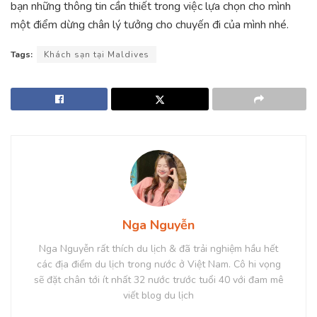
bạn những thông tin cần thiết trong việc lựa chọn cho mình
một điểm dừng chân lý tưởng cho chuyến đi của mình nhé.
Tags:
Khách sạn tại Maldives
Nga Nguyễn
Nga Nguyễn rất thích du lịch & đã trải nghiệm hầu hết
các địa điểm du lịch trong nước ở Việt Nam. Cô hi vọng
sẽ đặt chân tới ít nhất 32 nước trước tuổi 40 với đam mê
viết blog du lịch