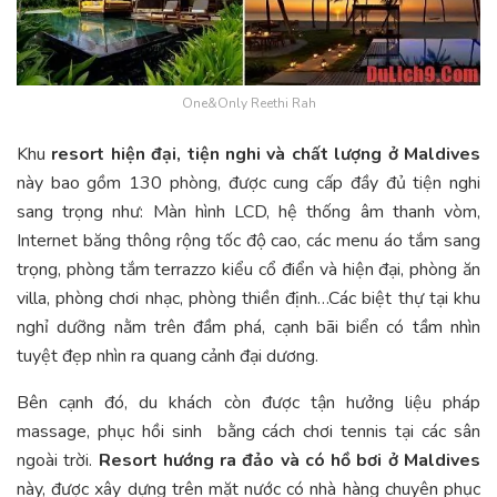
One&Only Reethi Rah
Khu
resort hiện đại, tiện nghi và chất lượng ở Maldives
này bao gồm 130 phòng, được cung cấp đầy đủ tiện nghi
sang trọng như: Màn hình LCD, hệ thống âm thanh vòm,
Internet băng thông rộng tốc độ cao, các menu áo tắm sang
trọng, phòng tắm terrazzo kiểu cổ điển và hiện đại, phòng ăn
villa, phòng chơi nhạc, phòng thiền định…Các biệt thự tại khu
nghỉ dưỡng nằm trên đầm phá, cạnh bãi biển có tầm nhìn
tuyệt đẹp nhìn ra quang cảnh đại dương.
Bên cạnh đó, du khách còn được tận hưởng liệu pháp
massage, phục hồi sinh bằng cách chơi tennis tại các sân
ngoài trời.
Resort hướng ra đảo và có hồ bơi ở Maldives
này, được xây dựng trên mặt nước có nhà hàng chuyên phục