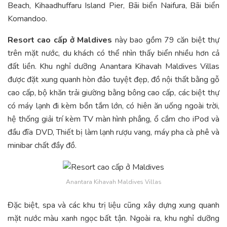
Beach, Kihaadhuffaru Island Pier, Bãi biển Naifura, Bãi biển
Komandoo.
Resort cao cấp ở Maldives
này bao gồm 79 căn biệt thự
trên mặt nước, du khách có thể nhìn thấy biển nhiều hơn cả
đất liền. Khu nghỉ dưỡng Anantara Kihavah Maldives Villas
được đặt xung quanh hòn đảo tuyệt đẹp, đồ nội thất bằng gỗ
cao cấp, bộ khăn trải giường bằng bông cao cấp, các biệt thự
có máy lạnh đi kèm bồn tắm lớn, có hiên ăn uống ngoài trời,
hệ thống giải trí kèm TV màn hình phẳng, ổ cắm cho iPod và
đầu đĩa DVD, Thiết bị làm lạnh rượu vang, máy pha cà phê và
minibar chất đầy đồ.
Anantara Kihavah Maldives Villas
Đặc biệt, spa và các khu trị liệu cũng xây dựng xung quanh
mặt nước màu xanh ngọc bất tận. Ngoài ra, khu nghỉ dưỡng