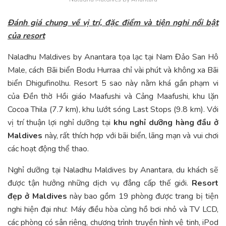
Đánh giá chung về vị trí, đặc điểm và tiện nghi nổi bật
của resort
Naladhu Maldives by Anantara tọa lạc tại Nam Đảo San Hô
Male, cách Bãi biển Bodu Hurraa chỉ vài phút và không xa Bãi
biển Dhigufinolhu. Resort 5 sao này nằm khá gần phạm vi
của Đền thờ Hồi giáo Maafushi và Cảng Maafushi, khu lặn
Cocoa Thila (7.7 km), khu lướt sóng Last Stops (9.8 km). Với
vị trí thuận lợi nghỉ dưỡng tại
khu nghỉ dưỡng hàng đầu ở
Maldives
này, rất
thích hợp với bãi biển, lãng mạn và vui chơi
các hoạt động thể thao.
Nghỉ dưỡng tại Naladhu Maldives by Anantara, du khách sẽ
được tận hưởng những dịch vụ đẳng cấp thế giới.
Resort
đẹp ở Maldives
này bao gồm 19 phòng được trang bị tiện
nghi hiện đại như: Máy điều hòa cùng hồ bơi nhỏ và TV LCD,
các phòng có sân riêng, chương trình truyền hình vệ tinh, iPod