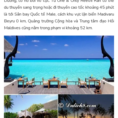
Dương, có hồ bơi vô cực. Từ One & Only Reethi Rah có thể
du thuyền sang trọng hoặc đi thuyền cao tốc khoảng 45 phút
là tới Sân bay Quốc tế Male, cách khu vực lặn biển Madivaru
Beyru 0 km, Quảng trường Cộng hòa và Trung tâm đạo Hồi
Maldives cũng nằm trong phạm vi khoảng 52 km.