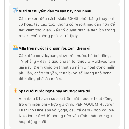
Vị trí di chuyển: đều xa sân bay như nhau
Cả 4 resort đều cách Male 30-45 phút bằng thủy phi
cơ hoặc tàu cao tốc. Không có resort nào gần hơn để
tiết kiệm thời gian. Yếu tố quyết định là tiện ích trong
resort chứ không phải vị trí địa lý.
Villa trên nước là chuẩn rồi, xem thêm gì
Cả 4 đều có villa/bungalow trên nước, hồ bơi riêng,
TV phẳng - đây là tiêu chuẩn tối thiểu ở Maldives tầm
giá này. Điểm khác biệt thật sự nằm ở hoạt động miễn
phí (lặn, chèo thuyền, tennis) và số lượng nhà hàng
để không phải ăn nhàm.
Spa dưới nước nghe hay nhưng chưa đủ
Anantara Kihavah có spa trên mặt nước + hoạt động
trẻ em miễn phí - hợp gia đình. PER AQUUM Huvafen
Fushi có Lime spa với yoga, câu cá đêm - hợp couple.
Naladhu chỉ có 19 phòng nên yên tĩnh nhất nhưng ít
hoạt động nhất.