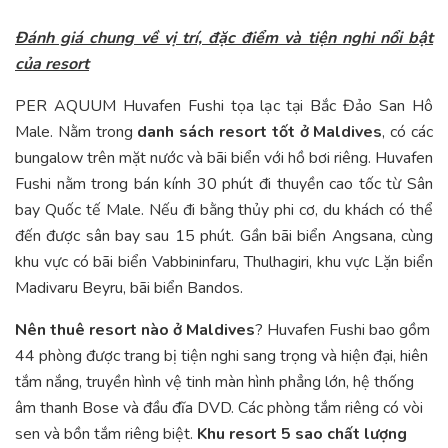
Đánh giá chung về vị trí, đặc điểm và tiện nghi nổi bật
của resort
PER AQUUM Huvafen Fushi tọa lạc tại Bắc Đảo San Hô
Male. Nằm trong
danh sách resort tốt ở Maldives
, có các
bungalow trên mặt nước và bãi biển với hồ bơi riêng. Huvafen
Fushi nằm trong bán kính 30 phút đi thuyền cao tốc từ Sân
bay Quốc tế Male. Nếu đi bằng thủy phi cơ, du khách có thể
đến được sân bay sau 15 phút. Gần bãi biển Angsana, cùng
khu vực có bãi biển Vabbininfaru, Thulhagiri, khu vực Lặn biển
Madivaru Beyru, bãi biển Bandos.
Nên thuê resort nào ở Maldives
? Huvafen Fushi bao gồm
44 phòng được trang bị tiện nghi sang trọng và hiện đại, hiên
tắm nắng, truyền hình vệ tinh màn hình phẳng lớn, hệ thống
âm thanh Bose và đầu đĩa DVD. Các phòng tắm riêng có vòi
sen và bồn tắm riêng biệt.
Khu resort 5 sao chất lượng