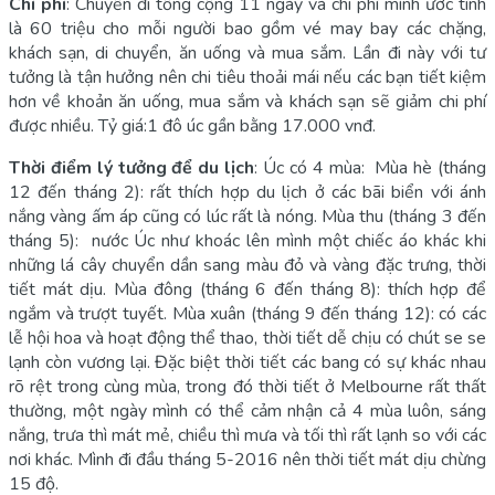
Chí phí
: Chuyến đi tổng cộng 11 ngày và chi phí mình ước tính
là 60 triệu cho mỗi người bao gồm vé may bay các chặng,
khách sạn, di chuyển, ăn uống và mua sắm. Lần đi này với tư
tưởng là tận hưởng nên chi tiêu thoải mái nếu các bạn tiết kiệm
hơn về khoản ăn uống, mua sắm và khách sạn sẽ giảm chi phí
được nhiều. Tỷ giá:1 đô úc gần bằng 17.000 vnđ.
Thời điểm lý tưởng để du lịch
: Úc có 4 mùa: Mùa hè (tháng
12 đến tháng 2): rất thích hợp du lịch ở các bãi biển với ánh
nắng vàng ấm áp cũng có lúc rất là nóng. Mùa thu (tháng 3 đến
tháng 5): nước Úc như khoác lên mình một chiếc áo khác khi
những lá cây chuyển dần sang màu đỏ và vàng đặc trưng, thời
tiết mát dịu. Mùa đông (tháng 6 đến tháng 8): thích hợp để
ngắm và trượt tuyết. Mùa xuân (tháng 9 đến tháng 12): có các
lễ hội hoa và hoạt động thể thao, thời tiết dễ chịu có chút se se
lạnh còn vương lại. Đặc biệt thời tiết các bang có sự khác nhau
rõ rệt trong cùng mùa, trong đó thời tiết ở Melbourne rất thất
thường, một ngày mình có thể cảm nhận cả 4 mùa luôn, sáng
nắng, trưa thì mát mẻ, chiều thì mưa và tối thì rất lạnh so với các
nơi khác. Mình đi đầu tháng 5-2016 nên thời tiết mát dịu chừng
15 độ.