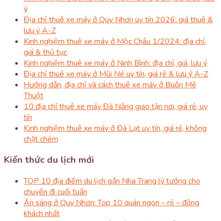
ý
Địa chỉ thuê xe máy ở Quy Nhơn uy tín 2026: giá thuê &
lưu ý A-Z
Kinh nghiệm thuê xe máy ở Mộc Châu 1/2024: địa chỉ,
giá & thủ tục
Kinh nghiệm thuê xe máy ở Ninh Bình: địa chỉ, giá, lưu ý
Địa chỉ thuê xe máy ở Mũi Né uy tín, giá rẻ & lưu ý A-Z
Hướng dẫn, địa chỉ và cách thuê xe máy ở Buôn Mê
Thuột
10 địa chỉ thuê xe máy Đà Nẵng giao tận nơi, giá rẻ, uy
tín
Kinh nghiệm thuê xe máy ở Đà Lạt uy tín, giá rẻ, không
chặt chém
Kiến thức du lịch mới
TOP 10 địa điểm du lịch gần Nha Trang lý tưởng cho
chuyến đi cuối tuần
Ăn sáng ở Quy Nhơn: Top 10 quán ngon – rẻ – đông
khách nhất