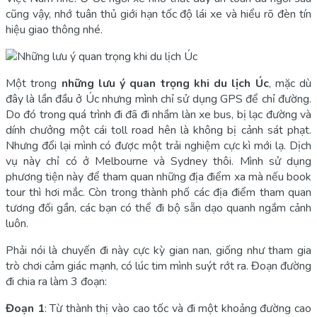
cũng vậy, nhớ tuân thủ giới hạn tốc độ lái xe và hiểu rõ đèn tín
hiệu giao thông nhé.
Một trong
những lưu ý quan trọng khi du lịch Úc
, mặc dù
đây là lần đầu ở Úc nhưng mình chỉ sử dụng GPS để chỉ đường.
Do đó trong quá trình đi đã đi nhầm làn xe bus, bị lạc đường và
dính chưởng một cái toll road hên là không bị cảnh sát phạt.
Nhưng đổi lại mình có được một trải nghiệm cực kì mới lạ. Dịch
vụ này chỉ có ở Melbourne và Sydney thôi. Mình sử dụng
phương tiện này để tham quan những địa điểm xa mà nếu book
tour thì hơi mắc. Còn trong thành phố các địa điểm tham quan
tương đối gần, các bạn có thể đi bộ sẵn dạo quanh ngắm cảnh
luôn.
Phải nói là chuyến đi này cực kỳ gian nan, giống như tham gia
trò chơi cảm giác mạnh, có lúc tim mình suýt rớt ra. Đoạn đường
đi chia ra làm 3 đoạn:
Đoạn 1
: Từ thành thị vào cao tốc và đi một khoảng đường cao