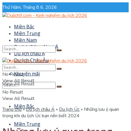
Thứ Năm, Tháng 8 6, 2026
Miền Bắc
Miền Trung
Miền Nam
Du lịch Đông Nam Á
Du lịch châu Á
Du lịch Châu Âu
No Result
Sự kiện
Khuyến mãi
No Result
View All Result
View All Result
No Result
View All Result
Miền Bắc
Trang chủ
»
Du lịch châu Á
»
Du lịch Úc
»
Những lưu ý quan
trọng khi du lịch Úc bạn nên biết 2024
Miền Trung