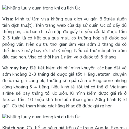
Visa
: Mình tự làm visa không qua dịch vụ gần 3,5triệu (luôn
tiền dịch thuật). Trên trang web của đại sứ quán Úc có đầy đủ
thông tin, các bạn chỉ cần nộp đủ giấy tờ yêu cầu là được, tầm
2-3 tuần là có kết quả qua mail, có trường hợp sẽ được gọi
phỏng vấn. Nên dự trù thời gian làm visa sớm 3 tháng để có
thể tìm vé máy bay rẻ. Lưu ý riêng: Nếu có thư mời phần trăm
đậu cao hơn. Visa có thời hạn 1 năm và ở được tới 3 tháng.
Vé máy bay
: Để tiết kiệm chi phí mình khuyên các bạn đặt vé
sớm khoảng 2-3 tháng để được giá tốt. Hãng Jetstar chuyên
đi úc mà giá cũng ok, thường sẽ quá cảnh ở Singapore nhưng
cũng khoảng 3-4 tiếng. Nếu kinh tế tốt thì có thể đi Vietnam
airline sẽ bay thẳng tới úc luôn. Kì mình kiếm được giá rẻ ở
Jetstar tầm 10 triệu khứ hồi luôn (bao gồm 20kg hành lý kí
gửi). Có thể tham khảo các hãng khác để được giá rẻ hơn.
Khách sạn
: Có thể so sánh giá trên các trang Agoda, Expedia