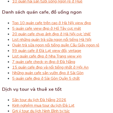
10 quán hải sản tươi sống ngon rẻ ở Huế
Danh sách quán cafe, đồ uống ngon
Top 10 quán cafe trên cao ở Hà Nội view đẹp
5 quán cafe view đẹp ở Hồ Tây cực mát
20 quán cafe chụp ảnh đẹp ở Hà Nội cực ‘chill’
List những quán trà sữa ngon nổi tiếng Hà Nội
Quán trà sữa ngon nổi tiếng quận Cầu Giấy ngon rẻ
99 quán cafe ở Đà Lạt view đồi, vintage
List quán cafe đẹp ở Nha Trang view xịn
7 quán cafe check-in đẹp ở Đà Nẵng
15 quán cafe đẹp và nổi tiếng nhất ở Hội An
Những quán cafe sân vườn đẹp ở Sài Gòn
5 quán cafe đẹp ở Sài Gòn Quận 5 chất
Dịch vụ tour và thuê xe tốt
Săn tour du lịch Đà Nẵng 2026
Kinh nghiệm mua tour du lịch Đà Lạt
Gợi ý tour du lịch Ninh Bình tự túc