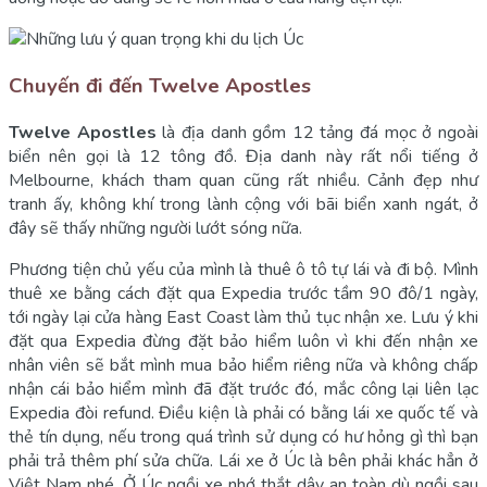
Chuyến đi đến Twelve Apostles
Twelve Apostles
là địa danh gồm 12 tảng đá mọc ở ngoài
biển nên gọi là 12 tông đồ. Địa danh này rất nổi tiếng ở
Melbourne, khách tham quan cũng rất nhiều. Cảnh đẹp như
tranh ấy, không khí trong lành cộng với bãi biển xanh ngát, ở
đây sẽ thấy những người lướt sóng nữa.
Phương tiện chủ yếu của mình là thuê ô tô tự lái và đi bộ. Mình
thuê xe bằng cách đặt qua Expedia trước tầm 90 đô/1 ngày,
tới ngày lại cửa hàng East Coast làm thủ tục nhận xe. Lưu ý khi
đặt qua Expedia đừng đặt bảo hiểm luôn vì khi đến nhận xe
nhân viên sẽ bắt mình mua bảo hiểm riêng nữa và không chấp
nhận cái bảo hiểm mình đã đặt trước đó, mắc công lại liên lạc
Expedia đòi refund. Điều kiện là phải có bằng lái xe quốc tế và
thẻ tín dụng, nếu trong quá trình sử dụng có hư hỏng gì thì bạn
phải trả thêm phí sửa chữa. Lái xe ở Úc là bên phải khác hẳn ở
Việt Nam nhé. Ở Úc ngồi xe nhớ thắt dây an toàn dù ngồi sau