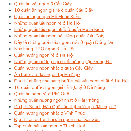
Quán ăn vặt ngon ở Cầu Giấy
10 quán ăn ngon giá rẻ ở quận Cầu Giấy
Quán ăn ngon gần Hồ Hoàn Kiếm
Những quán lẩu ngon rẻ ở Hà Nội
Những quán lẩu ngon nhất ở quận Hoàn Kiếm
Những quán lẩu ngon nổi tiếng quận Cầu Giấy
Đây là những quán lẩu ngon nhất ở quận Đống Đa
Nhà hàng BBQ ngon ở Hà Nội
Quán nướng ngon rẻ ở Hà Nội
Những quán nướng ngon nổi tiếng quận Đống Đa
Quán nướng ngon nhất ở quận Cầu Giấy
Ăn buffet ở đâu ngon tại Hà Nội?
Địa chỉ những nhà hàng buffet hải sản ngon nhất ở Hà Nội
16 quán buffet ngon, giá cả hợp lý ở Đà Nẵng
Quán ăn ngon rẻ ở Phú Quốc
Những quán nướng ngon nhất ở Hải Phòng
Du lịch Seoul, Hàn Quốc ăn thịt nướng ở đâu ngon?
Quán nướng ngon nhất ở Vĩnh Phúc
Địa chỉ ăn buffet hải sản ngon nhất Sài Gòn
Top quán hải sản ngon ở Thanh Hoá