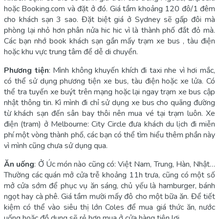
hoặc Booking.com và đặt ở đó. Giá tầm khoảng 120 đô/1 đêm
cho khách sạn 3 sao. Đặt biệt giá ở Sydney sẽ gấp đôi mà
phòng lại nhỏ hơn phân nửa hic hic vì là thành phố đắt đỏ mà.
Các bạn nhớ book khách sạn gần mấy trạm xe bus , tàu điện
hoặc khu vực trung tâm để dễ di chuyển.
Phương tiện
: Mình không khuyến khích đi taxi nhe vì hơi mắc,
có thể sử dụng phương tiện xe bus, tàu điện hoặc xe lửa. Có
thể tra tuyến xe buýt trên mạng hoặc lại ngay trạm xe bus cập
nhật thông tin. Kì mình đi chỉ sử dụng xe bus cho quãng đường
từ khách sạn đến sân bay thôi nên mua vé tại trạm luôn. Xe
điện (tram) ở Melbourne: City Circle đưa khách du lịch đi miễn
phí một vòng thành phố, các bạn có thể tìm hiểu thêm phần này
vì mình cũng chưa sử dụng qua.
Ăn uống
: Ở Úc món nào cũng có: Việt Nam, Trung, Hàn, Nhật…
Thường các quán mở cửa trễ khoảng 11h trưa, cũng có một số
mở cửa sớm để phục vụ ăn sáng, chủ yếu là hamburger, bánh
ngọt hay cà phê. Giá tầm mười mấy đô cho một bữa ăn. Để tiết
kiệm có thể vào siêu thị lớn Coles để mua giá thức ăn, nước
uống hoặc đồ dung sẽ rẻ hơn mua ở cửa hàng tiện lợi.