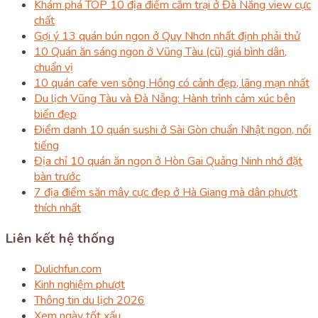
Khám phá TOP 10 địa điểm cắm trại ở Đà Nẵng view cực
chất
Gợi ý 13 quán bún ngon ở Quy Nhơn nhất định phải thử
10 Quán ăn sáng ngon ở Vũng Tàu (cũ) giá bình dân,
chuẩn vị
10 quán cafe ven sông Hồng có cảnh đẹp, lãng mạn nhất
Du lịch Vũng Tàu và Đà Nẵng: Hành trình cảm xúc bên
biển đẹp
Điểm danh 10 quán sushi ở Sài Gòn chuẩn Nhật ngon, nổi
tiếng
Địa chỉ 10 quán ăn ngon ở Hòn Gai Quảng Ninh nhớ đặt
bàn trước
7 địa điểm săn mây cực đẹp ở Hà Giang mà dân phượt
thích nhất
Liên kết hệ thống
Dulichfun.com
Kinh nghiệm phượt
Thông tin du lịch 2026
Xem ngày tốt xấu