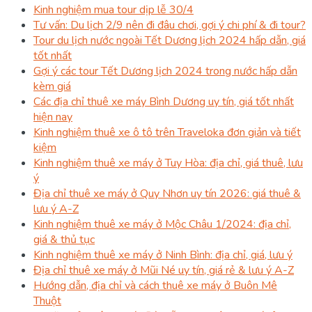
Kinh nghiệm mua tour dịp lễ 30/4
Tư vấn: Du lịch 2/9 nên đi đâu chơi, gợi ý chi phí & đi tour?
Tour du lịch nước ngoài Tết Dương lịch 2024 hấp dẫn, giá
tốt nhất
Gợi ý các tour Tết Dương lịch 2024 trong nước hấp dẫn
kèm giá
Các địa chỉ thuê xe máy Bình Dương uy tín, giá tốt nhất
hiện nay
Kinh nghiệm thuê xe ô tô trên Traveloka đơn giản và tiết
kiệm
Kinh nghiệm thuê xe máy ở Tuy Hòa: địa chỉ, giá thuê, lưu
ý
Địa chỉ thuê xe máy ở Quy Nhơn uy tín 2026: giá thuê &
lưu ý A-Z
Kinh nghiệm thuê xe máy ở Mộc Châu 1/2024: địa chỉ,
giá & thủ tục
Kinh nghiệm thuê xe máy ở Ninh Bình: địa chỉ, giá, lưu ý
Địa chỉ thuê xe máy ở Mũi Né uy tín, giá rẻ & lưu ý A-Z
Hướng dẫn, địa chỉ và cách thuê xe máy ở Buôn Mê
Thuột