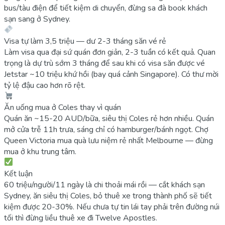
bus/tàu điện để tiết kiệm di chuyển, đừng sa đà book khách
sạn sang ở Sydney.
Visa tự làm 3,5 triệu — dư 2-3 tháng săn vé rẻ
Làm visa qua đại sứ quán đơn giản, 2-3 tuần có kết quả. Quan
trọng là dự trù sớm 3 tháng để sau khi có visa săn được vé
Jetstar ~10 triệu khứ hồi (bay quá cảnh Singapore). Có thư mời
tỷ lệ đậu cao hơn rõ rệt.
Ăn uống mua ở Coles thay vì quán
Quán ăn ~15-20 AUD/bữa, siêu thị Coles rẻ hơn nhiều. Quán
mở cửa trễ 11h trưa, sáng chỉ có hamburger/bánh ngọt. Chợ
Queen Victoria mua quà lưu niệm rẻ nhất Melbourne — đừng
mua ở khu trung tâm.
Kết luận
60 triệu/người/11 ngày là chi thoải mái rồi — cắt khách sạn
Sydney, ăn siêu thị Coles, bỏ thuê xe trong thành phố sẽ tiết
kiệm được 20-30%. Nếu chưa tự tin lái tay phải trên đường núi
tối thì đừng liều thuê xe đi Twelve Apostles.