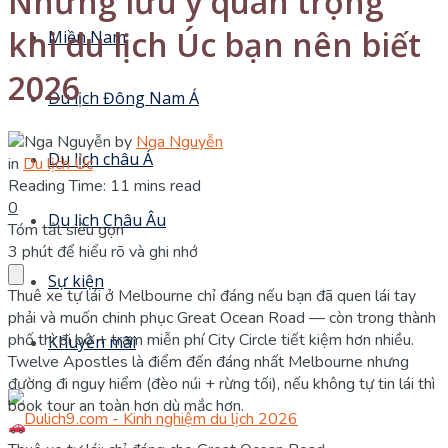
Những lưu ý quan trọng
khi du lịch Úc bạn nên biết
Miền Nam
2026
Du lịch Đông Nam Á
by
Nga Nguyễn
Du lịch châu Á
in
Du lịch Úc
Reading Time: 11 mins read
0
Du lịch Châu Âu
Tóm tắt siêu gọn
3 phút để hiểu rõ và ghi nhớ
Sự kiện
Thuê xe tự lái ở Melbourne chỉ đáng nếu bạn đã quen lái tay
phải và muốn chinh phục Great Ocean Road — còn trong thành
phố thì đi bộ + tram miễn phí City Circle tiết kiệm hơn nhiều.
Khuyến mãi
Twelve Apostles là điểm đến đáng nhất Melbourne nhưng
đường đi nguy hiểm (đèo núi + rừng tối), nếu không tự tin lái thì
book tour an toàn hơn dù mắc hơn.