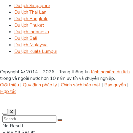
Du lịch Singapore
Du lịch Thái Lan
Du lịch Bangkok
Du lịch Phuket
Du lịch Indonesia
Du lịch Bali
Du lịch Malaysia
Du lịch Kuala Lumpur
Copyright © 2014 – 2026 - Trang thông tin
Kinh nghiệm du lịch
trong và ngoài nước hơn 10 năm uy tín và chuyên nghiệp.
Giới thiệu
|
Quy định pháp lý
|
Chính sách bảo mật
|
Bản quyền
|
Hợp tác
No Result
View All Result