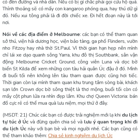
có đèn đường và nhà dân. Nếu có bị gì chắc phải gọi cứu hộ quá.
Thỉnh thoảng sẽ có mấy con kangaroo phóng qua, hay thú dữ gì
đó. Nếu xui tông phải là đi đời chiếc xe. Đi hết đoạn này là tới
nơi.
Nói về các địa điểm ở Melbourne
: các bạn có thể tham quan
sở thú, viện hải dương học, viện bảo tàng, ga phố Flinders, vườn
nho Fitzoy hay nhà thờ St.Paul. Vì thời gian hạn hẹp nên mình
chỉ lái xe dạo quanh sông Yarra, khu đô thị Southbank, sân vận
động Melbourne Cricket Ground, công viên Luna và dọc bờ
biển St Kilda để xem những con tàu hải quân Úc đậu ở đó. Mình
đi buổi tối nên không lên tàu tham quan được cũng hơi tiếc.
Thời gian còn lại mình tham quan khu trung tâm sòng bài, khách
sạn lớn Crown dọc bờ sông thiệt là thơ mộng, buổi tối còn có
mấy cột phun lửa ra nhìn đẹp lắm. Khu chợ Queen Victoria: bán
đồ cực rẻ có thể mua quà lưu niệm, mọi thứ ở đây.
(MSDT: 21) Chúc các bạn có được trải nghiệm mới lạ khi
du lịch
tự túc ở Úc
và đừng quên chia sẻ và
lưu ý quan trọng khi đi
du lịch Úc
này với bạn bè và mọi người nhé. Các bạn cũng có
thể tham khảo thêm:
Chia sẻ kinh nghiệm du lịch Úc