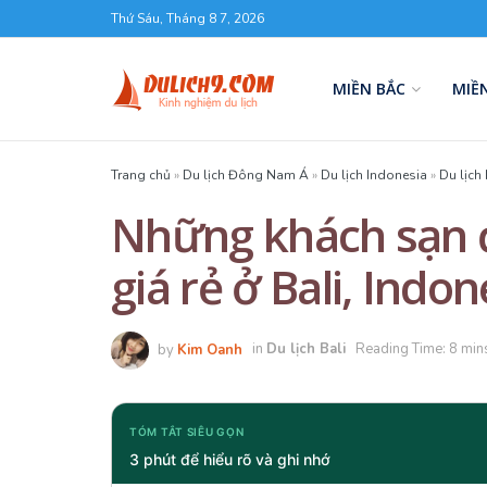
Thứ Sáu, Tháng 8 7, 2026
MIỀN BẮC
MIỀ
Trang chủ
»
Du lịch Đông Nam Á
»
Du lịch Indonesia
»
Du lịch 
Những khách sạn đ
giá rẻ ở Bali, Indon
by
Kim Oanh
in
Du lịch Bali
Reading Time: 8 min
TÓM TẮT SIÊU GỌN
3 phút để hiểu rõ và ghi nhớ