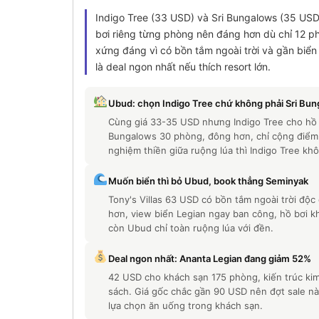
Indigo Tree (33 USD) và Sri Bungalows (35 USD
bơi riêng từng phòng nên đáng hơn dù chỉ 12 p
xứng đáng vì có bồn tắm ngoài trời và gần biển
là deal ngon nhất nếu thích resort lớn.
Ubud: chọn Indigo Tree chứ không phải Sri Bu
Cùng giá 33-35 USD nhưng Indigo Tree cho hồ b
Bungalows 30 phòng, đông hơn, chỉ cộng điểm v
nghiệm thiền giữa ruộng lúa thì Indigo Tree kh
Muốn biển thì bỏ Ubud, book thẳng Seminyak
Tony's Villas 63 USD có bồn tắm ngoài trời độc
hơn, view biển Legian ngay ban công, hồ bơi k
còn Ubud chỉ toàn ruộng lúa với đền.
Deal ngon nhất: Ananta Legian đang giảm 52%
42 USD cho khách sạn 175 phòng, kiến trúc kim 
sách. Giá gốc chắc gần 90 USD nên đợt sale này
lựa chọn ăn uống trong khách sạn.