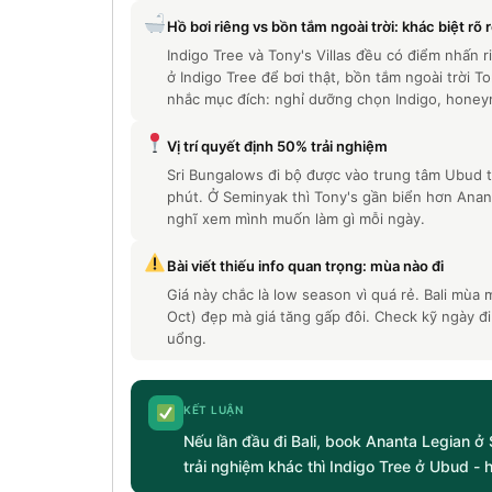
Hồ bơi riêng vs bồn tắm ngoài trời: khác biệt rõ r
Indigo Tree và Tony's Villas đều có điểm nhấn 
ở Indigo Tree để bơi thật, bồn tắm ngoài trời
nhắc mục đích: nghỉ dưỡng chọn Indigo, honey
Vị trí quyết định 50% trải nghiệm
Sri Bungalows đi bộ được vào trung tâm Ubud t
phút. Ở Seminyak thì Tony's gần biển hơn Anant
nghĩ xem mình muốn làm gì mỗi ngày.
Bài viết thiếu info quan trọng: mùa nào đi
Giá này chắc là low season vì quá rẻ. Bali mùa
Oct) đẹp mà giá tăng gấp đôi. Check kỹ ngày đi
uổng.
KẾT LUẬN
Nếu lần đầu đi Bali, book Ananta Legian ở 
trải nghiệm khác thì Indigo Tree ở Ubud - h