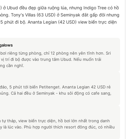
) ở Ubud đều đẹp giữa ruộng lúa, nhưng Indigo Tree có hồ
hòng. Tony's Villas (63 USD) ở Seminyak đắt gấp đôi nhưng
 5 phút đi bộ. Ananta Legian (42 USD) view biển trực diện
ngalows
ơi riêng từng phòng, chỉ 12 phòng nên yên tĩnh hơn. Sri
ị trí đi bộ được vào trung tâm Ubud. Nếu muốn trải
ông cần nghĩ.
 đáo, 5 phút tới biển Petitenget. Ananta Legian 42 USD rẻ
hủng. Cả hai đều ở Seminyak - khu sôi động có cafe sang,
tự tháp, view biển trực diện, hồ bơi lớn nhất trong danh
 là lúc vào. Phù hợp người thích resort đông đúc, có nhiều