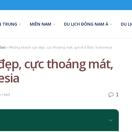
N TRUNG
MIỀN NAM
DU LỊCH ĐÔNG NAM Á
DU L
Bali
»
Những khách sạn đẹp, cực thoáng mát, giá rẻ ở Bali, Indonesia
ẹp, cực thoáng mát,
esia
1
s read