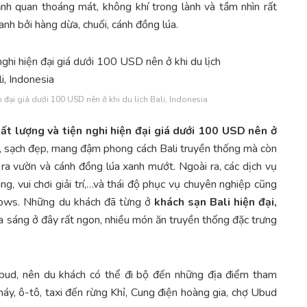
nh quan thoáng mát, không khí trong lành và tầm nhìn rất
nh bởi hàng dừa, chuối, cánh đồng lúa.
 đại giá dưới 100 USD nên ở khi du lịch Bali, Indonesia
ất lượng và tiện nghi hiện đại giá dưới 100 USD nên ở
i, sạch đẹp, mang đậm phong cách Bali truyền thống mà còn
g ra vườn và cánh đồng lúa xanh mướt. Ngoài ra, các dịch vụ
ng, vui chơi giải trí,…và thái độ phục vụ chuyên nghiệp cũng
lows. Những du khách đã từng ở
khách sạn Bali hiện đại,
a sáng ở đây rất ngon, nhiều món ăn truyền thống đặc trưng
ud, nên du khách có thể đi bộ đến những địa điểm tham
máy, ô-tô, taxi đến rừng Khỉ, Cung điện hoàng gia, chợ Ubud