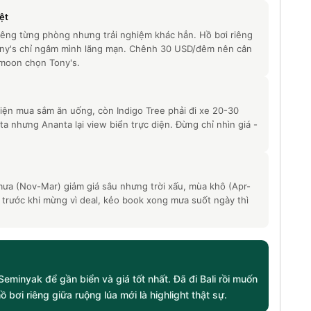
ệt
riêng từng phòng nhưng trải nghiệm khác hẳn. Hồ bơi riêng
 Tony's chỉ ngâm mình lãng mạn. Chênh 30 USD/đêm nên cân
moon chọn Tony's.
iện mua sắm ăn uống, còn Indigo Tree phải đi xe 20-30
a nhưng Ananta lại view biển trực diện. Đừng chỉ nhìn giá -
 mưa (Nov-Mar) giảm giá sâu nhưng trời xấu, mùa khô (Apr-
 trước khi mừng vì deal, kẻo book xong mưa suốt ngày thì
Seminyak để gần biển và giá tốt nhất. Đã đi Bali rồi muốn
ồ bơi riêng giữa ruộng lúa mới là highlight thật sự.