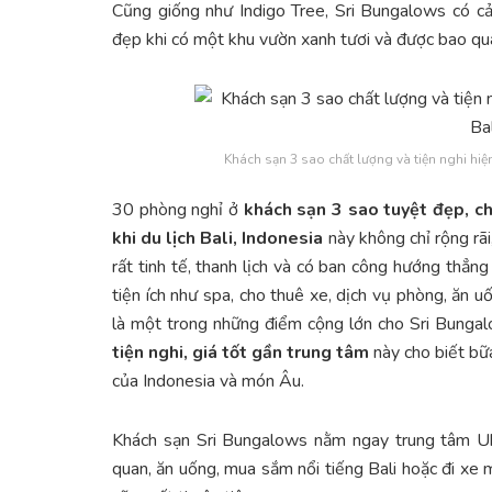
Cũng giống như Indigo Tree, Sri Bungalows có cả
đẹp khi có một khu vườn xanh tươi và được bao qua
Khách sạn 3 sao chất lượng và tiện nghi hiện
30 phòng nghỉ ở
khách sạn 3 sao tuyệt đẹp, ch
khi du lịch Bali, Indonesia
này không chỉ rộng rã
rất tinh tế, thanh lịch và có ban công hướng thẳn
tiện ích như spa, cho thuê xe, dịch vụ phòng, ăn uố
là một trong những điểm cộng lớn cho Sri Bunga
tiện nghi, giá tốt gần trung tâm
này cho biết bữ
của Indonesia và món Âu.
Khách sạn Sri Bungalows nằm ngay trung tâm Ub
quan, ăn uống, mua sắm nổi tiếng Bali hoặc đi xe 