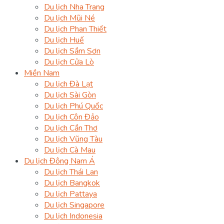
Du lịch Nha Trang
Du lịch Mũi Né
Du lịch Phan Thiết
Du lịch Huế
Du lịch Sầm Sơn
Du lịch Cửa Lò
Miền Nam
Du lịch Đà Lạt
Du lịch Sài Gòn
Du lịch Phú Quốc
Du lịch Côn Đảo
Du lịch Cần Thơ
Du lịch Vũng Tàu
Du lịch Cà Mau
Du lịch Đông Nam Á
Du lịch Thái Lan
Du lịch Bangkok
Du lịch Pattaya
Du lịch Singapore
Du lịch Indonesia