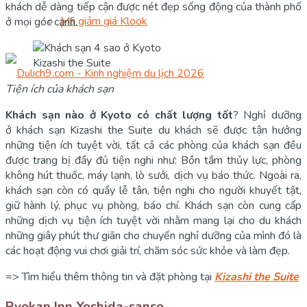
khách dễ dàng tiếp cận được nét đẹp sống động của thành phố
Mã giảm giá Klook
ở mọi góc cạnh.
Kizashi the Suite
Tiện ích của khách sạn
Khách sạn nào ở Kyoto có chất lượng tốt
? Nghỉ dưỡng
ở khách sạn Kizashi the Suite du khách sẽ được tận hưởng
những tiện ích tuyệt vời, tất cả các phòng của khách sạn đều
được trang bị đầy đủ tiện nghi như: Bồn tắm thủy lực, phòng
không hút thuốc, máy lạnh, lò sưởi, dịch vụ báo thức. Ngoài ra,
khách sạn còn có quầy lễ tân, tiện nghi cho người khuyết tật,
giữ hành lý, phục vụ phòng, báo chí. Khách sạn còn cung cấp
những dịch vụ tiện ích tuyệt vời nhằm mang lại cho du khách
những giây phút thư giãn cho chuyến nghỉ dưỡng của mình đó là
các hoạt động vui chơi giải trí, chăm sóc sức khỏe và làm đẹp.
=> Tìm hiểu thêm thông tin và đặt phòng tại
Kizashi the Suite
Ryokan Inn Yoshida-sanso