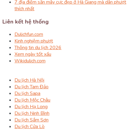
7 địa điểm săn mây cực đẹp ở Hà Giang mà dân phượt
thích nhất
Liên kết hệ thống
Dulichfun.com
Kinh nghiệm phượt
Thông tin du lịch 2026
Xem ngày tốt xấu
Wikidulich.com
Du lịch Hà Nội
Du lịch Tam Đảo
Du lịch Sapa
Du lịch Mộc Châu
Du lịch Hạ Long
Du lịch Ninh Bình
Du lịch Sầm Sơn
Du lịch Cửa Lò