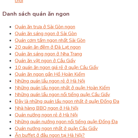
chơi
Danh sách quán ăn ngon
Quán ăn trưa ở Sài Gòn ngon
Quán ăn sáng ngon ở Sài Gòn
Quán cơm tấm ngon nhất Sài Gòn
20 quán ăn đêm ở Đà Lạt ngon
Quán ăn sáng ngon ở Nha Trang
Quán ăn vặt ngon ở Cầu Giấy
10 quán ăn ngon giá rẻ ở quận Cầu Giấy
Quán ăn ngon gần Hồ Hoàn Kiếm
Những quán lẩu ngon rẻ ở Hà Nội
Những quán lẩu ngon nhất ở quận Hoàn Kiếm
Những quán lẩu ngon nổi tiếng quận Cầu Giấy
Đây là những quán lẩu ngon nhất ở quận Đống Đa
Nhà hàng BBQ ngon ở Hà Nội
Quán nướng ngon rẻ ở Hà Nội
Những quán nướng ngon nổi tiếng quận Đống Đa
Quán nướng ngon nhất ở quận Cầu Giấy
Ăn buffet ở đâu ngon tại Hà Nội?