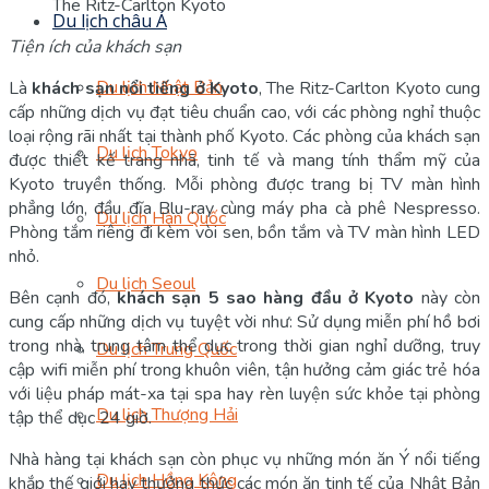
The Ritz-Carlton Kyoto
Du lịch châu Á
Tiện ích của khách sạn
Du lịch Nhật Bản
Là
khách sạn nổi tiếng ở Kyoto
, The Ritz-Carlton Kyoto cung
cấp những dịch vụ đạt tiêu chuẩn cao, với các phòng nghỉ thuộc
loại rộng rãi nhất tại thành phố Kyoto. Các phòng của khách sạn
Du lịch Tokyo
được thiết kế trang nhã, tinh tế và mang tính thẩm mỹ của
Kyoto truyền thống. Mỗi phòng được trang bị TV màn hình
phẳng lớn, đầu đĩa Blu-ray cùng máy pha cà phê Nespresso.
Du lịch Hàn Quốc
Phòng tắm riêng đi kèm vòi sen, bồn tắm và TV màn hình LED
nhỏ.
Du lịch Seoul
Bên cạnh đó,
khách sạn 5 sao hàng đầu ở Kyoto
này còn
cung cấp những dịch vụ tuyệt vời như: Sử dụng miễn phí hồ bơi
trong nhà, trung tâm thể dục trong thời gian nghỉ dưỡng, truy
Du lịch Trung Quốc
cập wifi miễn phí trong khuôn viên, tận hưởng cảm giác trẻ hóa
với liệu pháp mát-xa tại spa hay rèn luyện sức khỏe tại phòng
Du lịch Thượng Hải
tập thể dục 24 giờ.
Nhà hàng tại khách sạn còn phục vụ những món ăn Ý nổi tiếng
Du lịch Hồng Kông
khắp thế giới hay thưởng thức các món ăn tinh tế của Nhật Bản