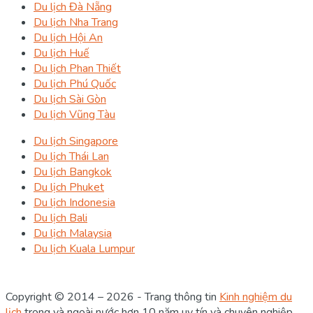
Du lịch Đà Nẵng
Du lịch Nha Trang
Du lịch Hội An
Du lịch Huế
Du lịch Phan Thiết
Du lịch Phú Quốc
Du lịch Sài Gòn
Du lịch Vũng Tàu
Du lịch Singapore
Du lịch Thái Lan
Du lịch Bangkok
Du lịch Phuket
Du lịch Indonesia
Du lịch Bali
Du lịch Malaysia
Du lịch Kuala Lumpur
Copyright © 2014 – 2026 - Trang thông tin
Kinh nghiệm du
lịch
trong và ngoài nước hơn 10 năm uy tín và chuyên nghiệp.