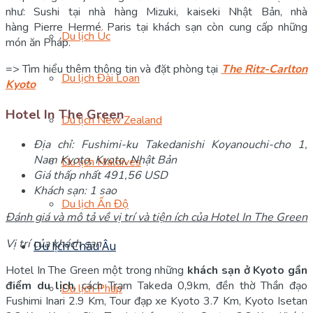
như: Sushi tại nhà hàng Mizuki, kaiseki Nhật Bản, nhà
hàng Pierre Hermé Paris tại khách sạn còn cung cấp những
Du lịch Úc
món ăn Pháp.
=> Tìm hiểu thêm thông tin và đặt phòng tại
The Ritz-Carlton
Du lịch Đài Loan
Kyoto
Hotel In The Green
Du lịch New Zealand
Địa chỉ: Fushimi-ku Takedanishi Koyanouchi-cho 1,
Nam Kyoto, Kyoto, Nhật Bản
Du lịch Maldives
Giá thấp
nhất 491,56 USD
Khách sạn: 1 sao
Du lịch Ấn Độ
Đánh giá và mô tả về vị trí và tiện ích của Hotel In The Green
Vị trí của khách sạn
Du lịch Châu Âu
Hotel In The Green một trong những
khách sạn ở Kyoto gần
điểm du lịch
, cách Trạm Takeda 0,9km, đền thờ Thần đạo
Du lịch Pháp
Fushimi Inari 2.9 Km, Tour đạp xe Kyoto 3.7 Km, Kyoto Isetan