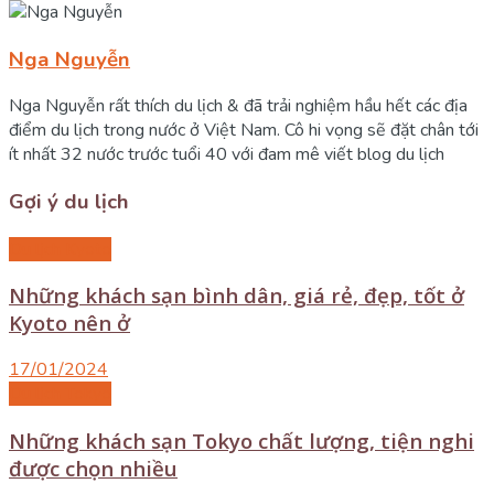
Nga Nguyễn
Nga Nguyễn rất thích du lịch & đã trải nghiệm hầu hết các địa
điểm du lịch trong nước ở Việt Nam. Cô hi vọng sẽ đặt chân tới
ít nhất 32 nước trước tuổi 40 với đam mê viết blog du lịch
Gợi ý du lịch
Du lịch Kyoto
Những khách sạn bình dân, giá rẻ, đẹp, tốt ở
Kyoto nên ở
17/01/2024
Du lịch Tokyo
Những khách sạn Tokyo chất lượng, tiện nghi
được chọn nhiều