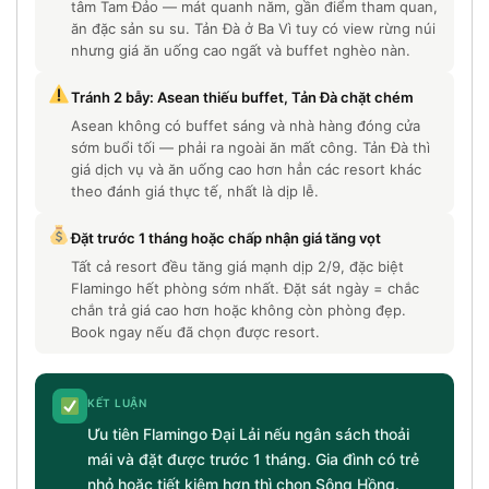
tâm Tam Đảo — mát quanh năm, gần điểm tham quan,
ăn đặc sản su su. Tản Đà ở Ba Vì tuy có view rừng núi
nhưng giá ăn uống cao ngất và buffet nghèo nàn.
Tránh 2 bẫy: Asean thiếu buffet, Tản Đà chặt chém
Asean không có buffet sáng và nhà hàng đóng cửa
sớm buổi tối — phải ra ngoài ăn mất công. Tản Đà thì
giá dịch vụ và ăn uống cao hơn hẳn các resort khác
theo đánh giá thực tế, nhất là dịp lễ.
Đặt trước 1 tháng hoặc chấp nhận giá tăng vọt
Tất cả resort đều tăng giá mạnh dịp 2/9, đặc biệt
Flamingo hết phòng sớm nhất. Đặt sát ngày = chắc
chắn trả giá cao hơn hoặc không còn phòng đẹp.
Book ngay nếu đã chọn được resort.
KẾT LUẬN
Ưu tiên Flamingo Đại Lải nếu ngân sách thoải
mái và đặt được trước 1 tháng. Gia đình có trẻ
nhỏ hoặc tiết kiệm hơn thì chọn Sông Hồng.