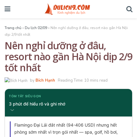
Trang chủ
»
Du lịch 02/09
»
Nên nghỉ dưỡng ở đâu, resort nào gần Hà Nội
dịp 2/9 tốt nhất
Nên nghỉ dưỡng ở đâu,
resort nào gần Hà Nội dịp 2/9
tốt nhất
by
Bích Hạnh
Reading Time: 10 mins read
TÓM TẮT SIÊU GỌN
3 phút để hiểu rõ và ghi nhớ
Flamingo Đại Lải đắt nhất (94-406 USD) nhưng hết
phòng sớm nhất vì trọn gói nhất — spa, golf, hồ bơi,