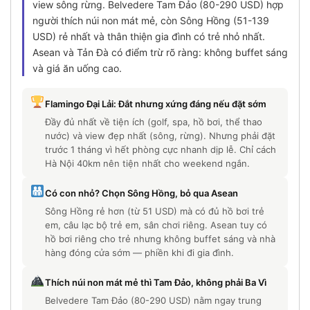
view sông rừng. Belvedere Tam Đảo (80-290 USD) hợp
người thích núi non mát mẻ, còn Sông Hồng (51-139
USD) rẻ nhất và thân thiện gia đình có trẻ nhỏ nhất.
Asean và Tản Đà có điểm trừ rõ ràng: không buffet sáng
và giá ăn uống cao.
Flamingo Đại Lải: Đắt nhưng xứng đáng nếu đặt sớm
Đầy đủ nhất về tiện ích (golf, spa, hồ bơi, thể thao
nước) và view đẹp nhất (sông, rừng). Nhưng phải đặt
trước 1 tháng vì hết phòng cực nhanh dịp lễ. Chỉ cách
Hà Nội 40km nên tiện nhất cho weekend ngắn.
Có con nhỏ? Chọn Sông Hồng, bỏ qua Asean
Sông Hồng rẻ hơn (từ 51 USD) mà có đủ hồ bơi trẻ
em, câu lạc bộ trẻ em, sân chơi riêng. Asean tuy có
hồ bơi riêng cho trẻ nhưng không buffet sáng và nhà
hàng đóng cửa sớm — phiền khi đi gia đình.
Thích núi non mát mẻ thì Tam Đảo, không phải Ba Vì
Belvedere Tam Đảo (80-290 USD) nằm ngay trung