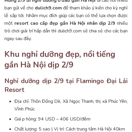
Mùng 2/9 đi nghỉ dưỡng ở đâu gần Hà Nội
là câu hỏi nhiều
bạn gửi về cho
dulich9.com
để tham khảo ý kiến cho kỳ nghỉ
lễ sắp tới. Nhằm mục đích giúp các bạn có thể lựa chọn được
một
resort cao cấp đẹp gần Hà Nội nhân dịp 2/9
nhiều
trò chơi giải trí hấp dẫn thì dulich9.com sẽ chia sẻ cho các bạn
ngay sau đây.
Khu nghỉ dưỡng đẹp, nổi tiếng
gần Hà Nội dịp 2/9
Nghỉ dưỡng dịp 2/9 tại Flamingo Đại Lải
Resort
Địa chỉ: Thôn Đồng Dè, Xã Ngọc Thanh, thị xã Phúc Yên,
Vĩnh Phúc
Giá p hòng: 94 USD – 406 USD/đêm
Chất lượng: 5 sao | Vị trí: Cách trung tâm Hà Nội 40km