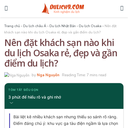
Trang chủ
»
Du lịch châu Á
»
Du lịch Nhật Bản
»
Du lịch Osaka
»
Nên đặt
khách sạn nào khi du lịch Osaka rẻ, đẹp và gần điểm du lịch?
Nên đặt khách sạn nào khi
du lịch Osaka rẻ, đẹp và gần
điểm du lịch?
by
Nga Nguyễn
Reading Time: 7 mins read
TÓM TẮT SIÊU GỌN
3 phút để hiểu rõ và ghi nhớ
Bài liệt kê nhiều khách sạn nhưng thiếu so sánh rõ ràng.
Điểm đáng chú ý: khu vực ga tàu điện ngầm là lựa chọn