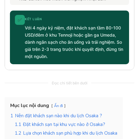
✅
KẾT LUẬN
Với 4 ngày kỷ niệm, đặt khách sạn tầm 80-100
USD/đêm ở khu Tennoji hoặc gần ga Umeda,
dành ngân sạch cho ăn uống và trải nghiệm. So
giá trên 2-3 trang trước khi quyết định, đừng tin
một nguồn.
Đọc chi tiết bên dưới
Mục lục nội dung
Ẩn đi
1
Nên đặt khách sạn nào khi du lịch Osaka ?
1.1
Đặt khách sạn tại khu vực nào ở Osaka?
1.2
Lựa chọn khách sạn phù hợp khi du lịch Osaka