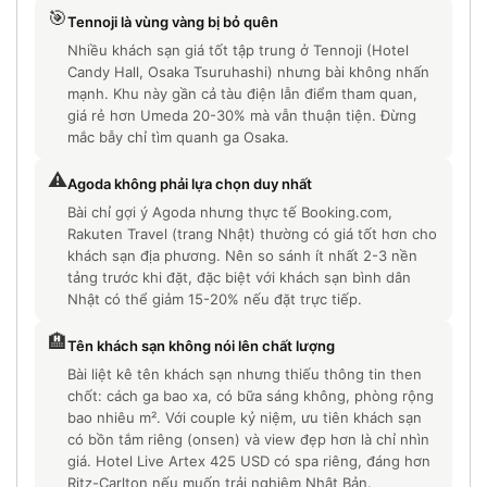
🎯
Tennoji là vùng vàng bị bỏ quên
Nhiều khách sạn giá tốt tập trung ở Tennoji (Hotel
Candy Hall, Osaka Tsuruhashi) nhưng bài không nhấn
mạnh. Khu này gần cả tàu điện lẫn điểm tham quan,
giá rẻ hơn Umeda 20-30% mà vẫn thuận tiện. Đừng
mắc bẫy chỉ tìm quanh ga Osaka.
⚠️
Agoda không phải lựa chọn duy nhất
Bài chỉ gợi ý Agoda nhưng thực tế Booking.com,
Rakuten Travel (trang Nhật) thường có giá tốt hơn cho
khách sạn địa phương. Nên so sánh ít nhất 2-3 nền
tảng trước khi đặt, đặc biệt với khách sạn bình dân
Nhật có thể giảm 15-20% nếu đặt trực tiếp.
🏨
Tên khách sạn không nói lên chất lượng
Bài liệt kê tên khách sạn nhưng thiếu thông tin then
chốt: cách ga bao xa, có bữa sáng không, phòng rộng
bao nhiêu m². Với couple kỷ niệm, ưu tiên khách sạn
có bồn tắm riêng (onsen) và view đẹp hơn là chỉ nhìn
giá. Hotel Live Artex 425 USD có spa riêng, đáng hơn
Ritz-Carlton nếu muốn trải nghiệm Nhật Bản.