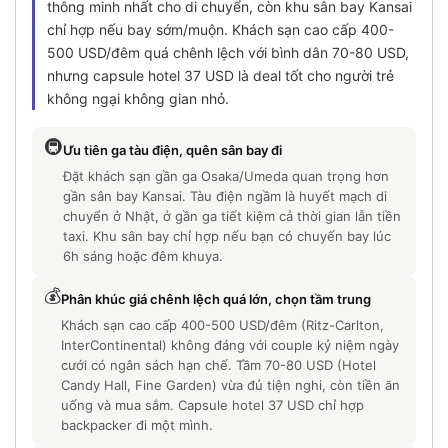
thông minh nhất cho di chuyển, còn khu sân bay Kansai
chỉ hợp nếu bay sớm/muộn. Khách sạn cao cấp 400-
500 USD/đêm quá chênh lệch với bình dân 70-80 USD,
nhưng capsule hotel 37 USD là deal tốt cho người trẻ
không ngại không gian nhỏ.
🚇
Ưu tiên ga tàu điện, quên sân bay đi
Đặt khách sạn gần ga Osaka/Umeda quan trọng hơn
gần sân bay Kansai. Tàu điện ngầm là huyết mạch di
chuyển ở Nhật, ở gần ga tiết kiệm cả thời gian lẫn tiền
taxi. Khu sân bay chỉ hợp nếu bạn có chuyến bay lúc
6h sáng hoặc đêm khuya.
💰
Phân khúc giá chênh lệch quá lớn, chọn tầm trung
Khách sạn cao cấp 400-500 USD/đêm (Ritz-Carlton,
InterContinental) không đáng với couple kỷ niệm ngày
cưới có ngân sách hạn chế. Tầm 70-80 USD (Hotel
Candy Hall, Fine Garden) vừa đủ tiện nghi, còn tiền ăn
uống và mua sắm. Capsule hotel 37 USD chỉ hợp
backpacker đi một mình.