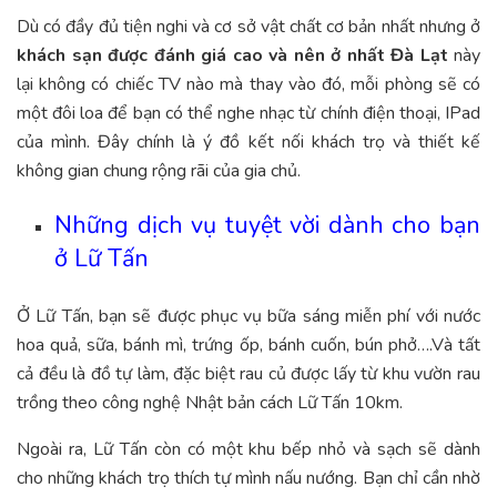
Dù có đầy đủ tiện nghi và cơ sở vật chất cơ bản nhất nhưng ở
khách sạn được đánh giá cao và nên ở nhất Đà Lạt
này
lại không có chiếc TV nào mà thay vào đó, mỗi phòng sẽ có
một đôi loa để bạn có thể nghe nhạc từ chính điện thoại, IPad
của mình. Đây chính là ý đồ kết nối khách trọ và thiết kế
không gian chung rộng rãi của gia chủ.
Những dịch vụ tuyệt vời dành cho bạn
ở Lữ Tấn
Ở Lữ Tấn, bạn sẽ được phục vụ bữa sáng miễn phí với nước
hoa quả, sữa, bánh mì, trứng ốp, bánh cuốn, bún phở….Và tất
cả đều là đồ tự làm, đặc biệt rau củ được lấy từ khu vườn rau
trồng theo công nghệ Nhật bản cách Lữ Tấn 10km.
Ngoài ra, Lữ Tấn còn có một khu bếp nhỏ và sạch sẽ dành
cho những khách trọ thích tự mình nấu nướng. Bạn chỉ cần nhờ