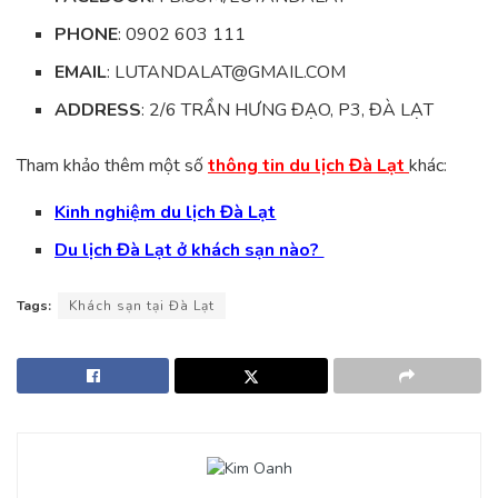
PHONE
: 0902 603 111
EMAIL
: LUTANDALAT@GMAIL.COM
ADDRESS
: 2/6 TRẦN HƯNG ĐẠO, P3, ĐÀ LẠT
Tham khảo thêm một số
thông tin du lịch Đà Lạt
khác:
Kinh nghiệm du lịch Đà Lạt
Du lịch Đà Lạt ở khách sạn nào?
Tags:
Khách sạn tại Đà Lạt