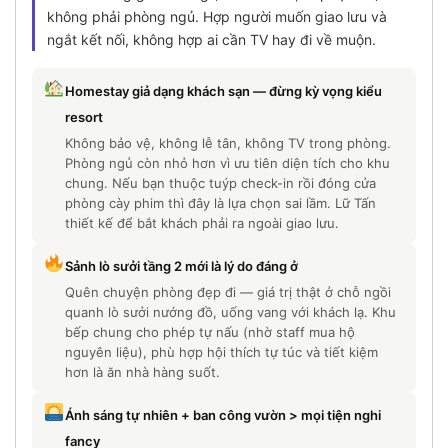
không phải phòng ngủ. Hợp người muốn giao lưu và
ngắt kết nối, không hợp ai cần TV hay đi về muộn.
Homestay giả dạng khách sạn — đừng kỳ vọng kiểu
resort
Không bảo vệ, không lễ tân, không TV trong phòng.
Phòng ngủ còn nhỏ hơn vì ưu tiên diện tích cho khu
chung. Nếu bạn thuộc tuýp check-in rồi đóng cửa
phòng cày phim thì đây là lựa chọn sai lầm. Lữ Tấn
thiết kế để bắt khách phải ra ngoài giao lưu.
Sảnh lò sưởi tầng 2 mới là lý do đáng ở
Quên chuyện phòng đẹp đi — giá trị thật ở chỗ ngồi
quanh lò sưởi nướng đồ, uống vang với khách lạ. Khu
bếp chung cho phép tự nấu (nhờ staff mua hộ
nguyên liệu), phù hợp hội thích tự túc và tiết kiệm
hơn là ăn nhà hàng suốt.
Ánh sáng tự nhiên + ban công vườn > mọi tiện nghi
fancy