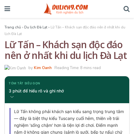
Trang chủ
»
Du lịch Đà Lạt
»
Lữ Tấn – Khách sạn độc đáo nên ở nhất khi du
lịch Đà Lạt
Lữ Tấn – Khách sạn độc đáo
nên ở nhất khi du lịch Đà Lạt
by
Kim Oanh
Reading Time: 8 mins read
TÓM TẮT SIÊU GỌN
3 phút để hiểu rõ và ghi nhớ
Lữ Tấn không phải khách sạn kiểu sang trọng trung tâm
— đây là biệt thự kiểu Tuscany cuối hẻm, thiên về trải
nghiệm 'sống chậm' hơn là tiện lợi đi chơi. Điểm mạnh
nằm ở không gian chung (sảnh lò sưởi, bếp tự nấu) chứ