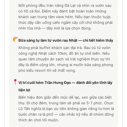
Mỗi phòng đều tràn nắng Đà Lạt và nhìn ra vườn sau
có hồ cá Koi. Điểm này đánh bật hoàn toàn những
khách sạn trung tâm view hẻm. Nếu bạn thuộc tuýp
thức dậy cần uống cafe ngắm cây cối chứ không phải
nhìn tòa nhà — đây mới là lựa chọn đúng.
Bữa sáng tự làm từ vườn rau Nhật — chi tiết hiếm thấy
Không phải buffet khách sạn đại trà. Rau củ từ vườn
công nghệ Nhật cách 10km, đồ ăn tự chế biến. Nếu
quan tâm chuyện ăn sạch và trải nghiệm thực sự thì
đây là điểm cộng lớn, nhưng ai muốn bữa sáng phong
phú kiểu resort thì sẽ thất vọng.
Vị trí cuối hẻm Trần Hưng Đạo — đánh đổi yên tĩnh lấy
tiện lợi
Biển hiệu đơn giản đến mức dễ lạc, xen giữa các biệt
thự. Đi chợ đêm, trung tâm sẽ phải xe 5-7 phút. Chọn
Lữ Tấn nghĩa là bạn ưu tiên không gian riêng tư hơn là
bước chân ra là phố — cân nhắc kỹ nếu đi nhóm đông
thích ăn chơi tối muộn.