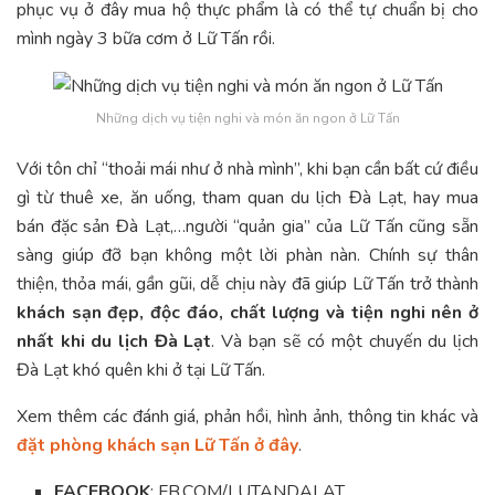
phục vụ ở đây mua hộ thực phẩm là có thể tự chuẩn bị cho
mình ngày 3 bữa cơm ở Lữ Tấn rồi.
Những dịch vụ tiện nghi và món ăn ngon ở Lữ Tấn
Với tôn chỉ “thoải mái như ở nhà mình”, khi bạn cần bất cứ điều
gì từ thuê xe, ăn uống, tham quan du lịch Đà Lạt, hay mua
bán đặc sản Đà Lạt,…người “quản gia” của Lữ Tấn cũng sẵn
sàng giúp đỡ bạn không một lời phàn nàn. Chính sự thân
thiện, thỏa mái, gần gũi, dễ chịu này đã giúp Lữ Tấn trở thành
khách sạn đẹp, độc đáo, chất lượng và tiện nghi nên ở
nhất khi du lịch Đà Lạt
. Và bạn sẽ có một chuyến du lịch
Đà Lạt khó quên khi ở tại Lữ Tấn.
Xem thêm các đánh giá, phản hồi, hình ảnh, thông tin khác và
đặt phòng khách sạn Lữ Tấn ở đây
.
FACEBOOK
: FB.COM/LUTANDALAT