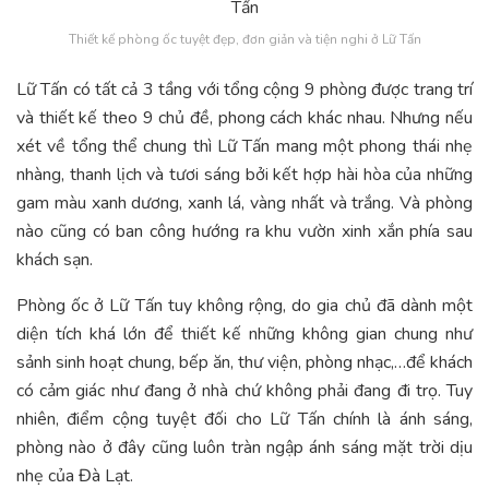
Thiết kế phòng ốc tuyệt đẹp, đơn giản và tiện nghi ở Lữ Tấn
Lữ Tấn có tất cả 3 tầng với tổng cộng 9 phòng được trang trí
và thiết kế theo 9 chủ đề, phong cách khác nhau. Nhưng nếu
xét về tổng thể chung thì Lữ Tấn mang một phong thái nhẹ
nhàng, thanh lịch và tươi sáng bởi kết hợp hài hòa của những
gam màu xanh dương, xanh lá, vàng nhất và trắng. Và phòng
nào cũng có ban công hướng ra khu vườn xinh xắn phía sau
khách sạn.
Phòng ốc ở Lữ Tấn tuy không rộng, do gia chủ đã dành một
diện tích khá lớn để thiết kế những không gian chung như
sảnh sinh hoạt chung, bếp ăn, thư viện, phòng nhạc,…để khách
có cảm giác như đang ở nhà chứ không phải đang đi trọ. Tuy
nhiên, điểm cộng tuyệt đối cho Lữ Tấn chính là ánh sáng,
phòng nào ở đây cũng luôn tràn ngập ánh sáng mặt trời dịu
nhẹ của Đà Lạt.