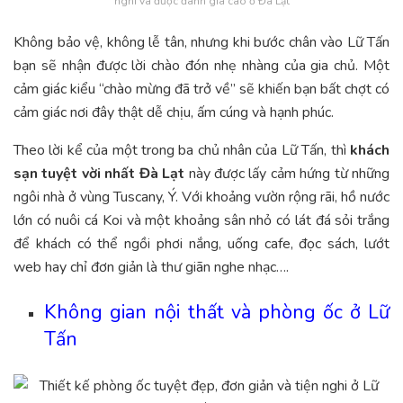
nghi và được đánh giá cao ở Đà Lạt
Không bảo vệ, không lễ tân, nhưng khi bước chân vào Lữ Tấn
bạn sẽ nhận được lời chào đón nhẹ nhàng của gia chủ. Một
cảm giác kiểu “chào mừng đã trở về” sẽ khiến bạn bất chợt có
cảm giác nơi đây thật dễ chịu, ấm cúng và hạnh phúc.
Theo lời kể của một trong ba chủ nhân của Lữ Tấn, thì
khách
sạn tuyệt vời nhất Đà Lạt
này được lấy cảm hứng từ những
ngôi nhà ở vùng Tuscany, Ý. Với khoảng vườn rộng rãi, hồ nước
lớn có nuôi cá Koi và một khoảng sân nhỏ có lát đá sỏi trắng
để khách có thể ngồi phơi nắng, uống cafe, đọc sách, lướt
web hay chỉ đơn giản là thư giãn nghe nhạc….
Không gian nội thất và phòng ốc ở Lữ
Tấn