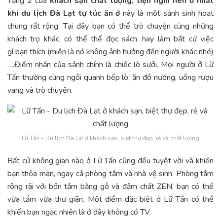
Tầng 2 của
khách sạn chất lượng, tiện nghi nên ở nhất
khi du lịch Đà Lạt tự túc ăn ở
này là một sảnh sinh hoạt
chung rất rộng. Tại đây bạn có thể trò chuyện cùng những
khách trọ khác, có thể thể đọc sách, hay làm bất cứ việc
gì bạn thích (miễn là nó không ảnh hưởng đến người khác nhé)
….Điểm nhấn của sảnh chính là chiếc lò sưởi. Mọi người ở Lữ
Tấn thường cùng ngồi quanh bếp lò, ăn đồ nướng, uống rượu
vang và trò chuyện.
Lữ Tấn – Du lịch Đà Lạt ở khách sạn, biệt thự đẹp, rẻ và chất lượng
Bất cứ không gian nào ở Lữ Tấn cũng đều tuyệt vời và khiến
bạn thỏa mãn, ngay cả phòng tắm và nhà vệ sinh. Phòng tắm
rộng rãi với bồn tắm bằng gỗ và đậm chất ZEN, bạn có thể
vừa tắm vừa thư giãn. Một điểm đặc biệt ở Lữ Tấn có thể
khiến bạn ngạc nhiên là ở đây không có TV.