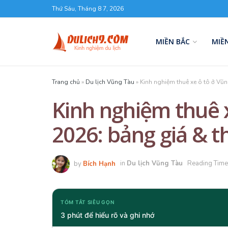
Thứ Sáu, Tháng 8 7, 2026
MIỀN BẮC
MIỀ
Trang chủ
»
Du lịch Vũng Tàu
»
Kinh nghiệm thuê xe ô tô ở Vũn
Kinh nghiệm thuê 
2026: bảng giá & t
by
Bích Hạnh
in
Du lịch Vũng Tàu
Reading Time
TÓM TẮT SIÊU GỌN
3 phút để hiểu rõ và ghi nhớ