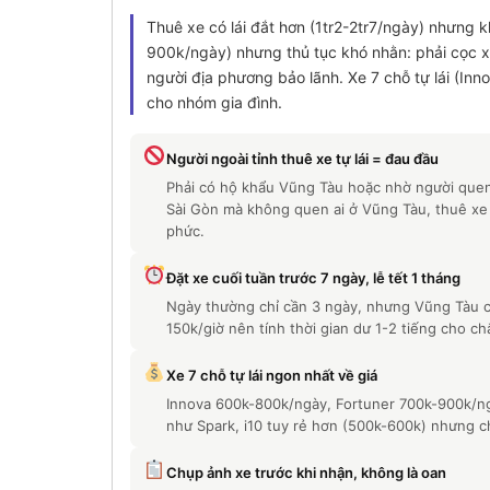
Thuê xe có lái đắt hơn (1tr2-2tr7/ngày) nhưng khỏ
900k/ngày) nhưng thủ tục khó nhằn: phải cọc xe
người địa phương bảo lãnh. Xe 7 chỗ tự lái (Inn
cho nhóm gia đình.
Người ngoài tỉnh thuê xe tự lái = đau đầu
Phải có hộ khẩu Vũng Tàu hoặc nhờ người quen 
Sài Gòn mà không quen ai ở Vũng Tàu, thuê xe
phức.
Đặt xe cuối tuần trước 7 ngày, lễ tết 1 tháng
Ngày thường chỉ cần 3 ngày, nhưng Vũng Tàu c
150k/giờ nên tính thời gian dư 1-2 tiếng cho ch
Xe 7 chỗ tự lái ngon nhất về giá
Innova 600k-800k/ngày, Fortuner 700k-900k/ngày
như Spark, i10 tuy rẻ hơn (500k-600k) nhưng ch
Chụp ảnh xe trước khi nhận, không là oan