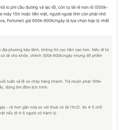
i lo phí cầu đường và lạc lối, còn tự lái rẻ hơn rõ (500k-
 máy 15tr hoặc tiền mặt, người ngoài tỉnh còn phải nhờ
ova, Fortuner) giá 600k-900k/ngày là lựa chọn hợp lý nhất
địa phương bảo lãnh, không thì cọc tiền cao hơn. Nếu đi từ
 có lái cho khỏe, chênh 300k-600k/ngày nhưng đỡ phiền
uối tuần và lễ xe cháy hàng nhanh. Trả muộn phạt 100k-
ắc, đừng ôm đồm lịch trình.
 - rẻ hơn gần nửa so với thuê có lái (1tr2). Xe 4-5 chỗ
ật nếu đi 4-5 người có hành lý.