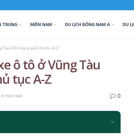
N TRUNG
MIỀN NAM
DU LỊCH ĐÔNG NAM Á
DU L
g Tàu 2024: bảng giá & thủ tục A-Z
xe ô tô ở Vũng Tàu
hủ tục A-Z
0
: 5 mins read