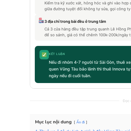
Kiểm tra kỹ xước xát, hỏng hóc và ghi vào hợp
giữa đường tuyệt đối không tự sửa, gọi công ty
3 địa chỉ trong bài đều ở trung tâm
Cả 3 cửa hàng đều tập trung quanh Lê Hồng Pho
để so sánh, giá có thể chênh 100k-200k/ngày tù
KẾT LUẬN
Nếu đi nhóm 4-7 người từ Sài Gòn, thuê xe 
quen Vũng Tàu bảo lãnh thì thuê Innova tự
ngày nếu đi cuối tuần.
Đọc c
Mục lục nội dung
Ẩn đi