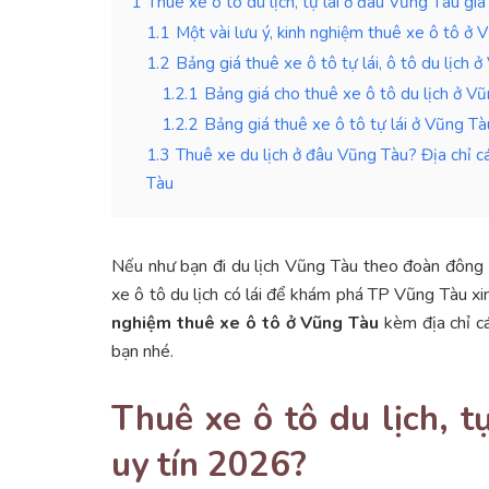
1
Thuê xe ô tô du lịch, tự lái ở đâu Vũng Tàu giá
1.1
Một vài lưu ý, kinh nghiệm thuê xe ô tô ở 
1.2
Bảng giá thuê xe ô tô tự lái, ô tô du lịch
1.2.1
Bảng giá cho thuê xe ô tô du lịch ở Vũn
1.2.2
Bảng giá thuê xe ô tô tự lái ở Vũng Tà
1.3
Thuê xe du lịch ở đâu Vũng Tàu? Địa chỉ các
Tàu
Nếu như bạn đi du lịch Vũng Tàu theo đoàn đông 
xe ô tô du lịch có lái để khám phá TP Vũng Tàu xi
nghiệm thuê xe ô tô ở Vũng Tàu
kèm địa chỉ cá
bạn nhé.
Thuê xe ô tô du lịch, t
uy tín 2026?