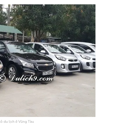
tô du lịch ở Vũng Tàu