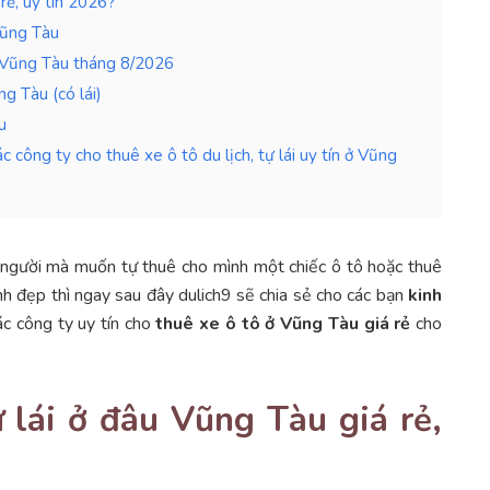
 rẻ, uy tín 2026?
Vũng Tàu
 ở Vũng Tàu tháng 8/2026
g Tàu (có lái)
u
 công ty cho thuê xe ô tô du lịch, tự lái uy tín ở Vũng
người mà muốn tự thuê cho mình một chiếc ô tô hoặc thuê
nh đẹp thì ngay sau đây dulich9 sẽ chia sẻ cho các bạn
kinh
c công ty uy tín cho
thuê xe ô tô ở Vũng Tàu giá rẻ
cho
ự lái ở đâu Vũng Tàu giá rẻ,