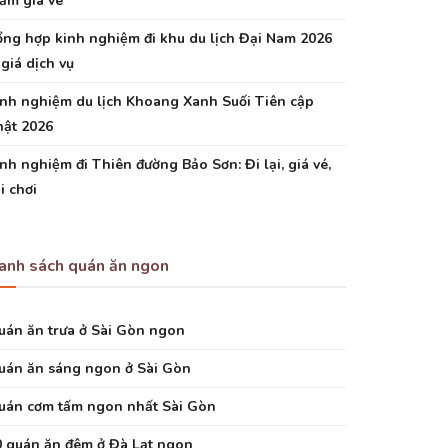
ảm giá vé
ổng hợp kinh nghiệm đi khu du lịch Đại Nam 2026
giá dịch vụ
inh nghiệm du lịch Khoang Xanh Suối Tiên cập
hật 2026
nh nghiệm đi Thiên đường Bảo Sơn: Đi lại, giá vé,
i chơi
anh sách quán ăn ngon
uán ăn trưa ở Sài Gòn ngon
uán ăn sáng ngon ở Sài Gòn
uán cơm tấm ngon nhất Sài Gòn
0 quán ăn đêm ở Đà Lạt ngon