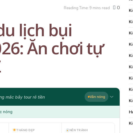
0
Reading Time: 9 mins read
K
u lịch bụi
K
K
26: Ăn chơi tự
K
K
Z
K
K
K
g mắc bẫy tour rẻ tiền
Vẫn nóng
K
H
ợc nóng
K
THÁNG ĐẸP
NÊN TRÁNH