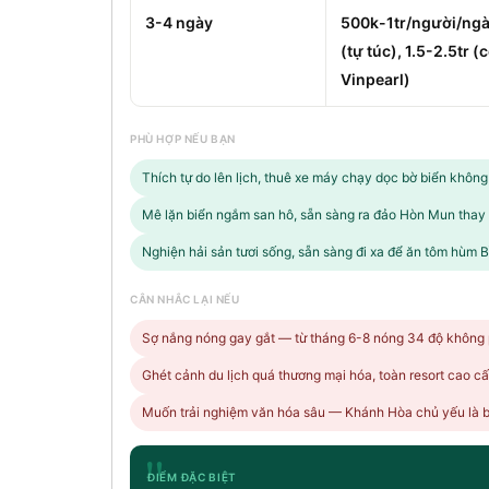
3-4 ngày
500k-1tr/người/ng
(tự túc), 1.5-2.5tr (
Vinpearl)
PHÙ HỢP NẾU BẠN
Thích tự do lên lịch, thuê xe máy chạy dọc bờ biển không
Mê lặn biển ngắm san hô, sẵn sàng ra đảo Hòn Mun thay 
Nghiện hải sản tươi sống, sẵn sàng đi xa để ăn tôm hùm 
CÂN NHẮC LẠI NẾU
Sợ nắng nóng gay gắt — từ tháng 6-8 nóng 34 độ không 
Ghét cảnh du lịch quá thương mại hóa, toàn resort cao c
Muốn trải nghiệm văn hóa sâu — Khánh Hòa chủ yếu là biể
"
ĐIỂM ĐẶC BIỆT