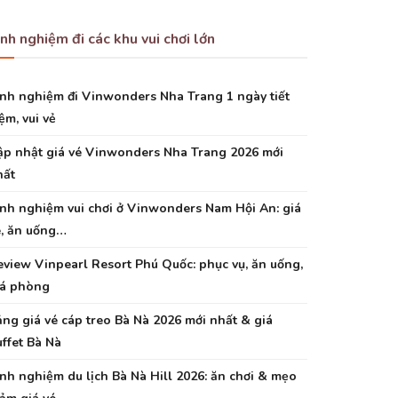
inh nghiệm đi các khu vui chơi lớn
inh nghiệm đi Vinwonders Nha Trang 1 ngày tiết
ệm, vui vẻ
ập nhật giá vé Vinwonders Nha Trang 2026 mới
hất
inh nghiệm vui chơi ở Vinwonders Nam Hội An: giá
é, ăn uống…
eview Vinpearl Resort Phú Quốc: phục vụ, ăn uống,
iá phòng
ng giá vé cáp treo Bà Nà 2026 mới nhất & giá
ffet Bà Nà
nh nghiệm du lịch Bà Nà Hill 2026: ăn chơi & mẹo