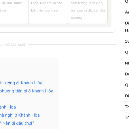
Q
i lại, 150-180k/
Lãnh, Dốc Lết và các
nem nướng Ninh Hòa,
à có
bãi biển hoang sơ
bún sứa và đặc sản địa
Ăn
phương
Đ
H
16
hi tiết bên dưới
Q
N
D
lí tưởng đi Khánh Hòa
Q
 phương tiện gì ở Khánh Hòa
Đị
hánh Hòa
T
nhà nghỉ ở Khánh Hòa
1
 Nên đi đâu chơi?