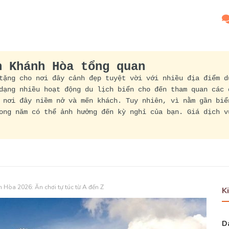
h Khánh Hòa tổng quan
tặng cho nơi đây cảnh đẹp tuyệt vời với nhiều địa điểm d
dạng nhiều hoạt động du lịch biển cho đến tham quan các 
 nơi đây niềm nở và mến khách. Tuy nhiên, vì nằm gần biể
ong năm có thể ảnh hưởng đến kỳ nghỉ của bạn. Giá dịch v
 Hòa 2026: Ăn chơi tự túc từ A đến Z
K
Da