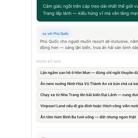
Cảm giác ngồi trên cáp treo dài nhất thế giới v
Trang lấp lánh — kiểu hùng vĩ mà vẫn lãng mạ
so với Phú Quốc
Phú Quốc cho người muốn resort all-inclusive, nằm
động hơn — sáng lặn biển, trưa ăn hải sản bình dân
ĐỪNG BỎ QUA
Lặn ngắm san hô ở Hòn Mun — đừng chỉ ngồi thuyền đá
Ăn nem nướng Ninh Hòa Vũ Thành An và bún chả cá b
Chạy xe từ Nha Trang lên bãi biển Đại Lãnh — cung đư
Vinpearl Land nếu đi gia đình hoặc thích công viên nướ
Ăn tôm hùm Bình Ba tươi sống — đắt nhưng ngon thật