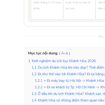
tránh tháng 11-12 mưa
hoặc thuê xe máy tự
tiện đ
nhiều
do hơn
đêm l
Đọc c
Mục lục nội dung
Ẩn đi
1
Kinh nghiệm du lịch bụi Khánh Hòa 2026
1.1
Du lịch Khánh Hòa khi nào đẹp? Thời điểm 
1.2
Đi như thế nào tới Khánh Hòa? Đi lại bằng
1.2.1
+ Đi máy bay từ Hà Nội -> Khánh Hòa
1.2.2
+ Đi xe khách từ Tp. Hồ Chí Minh -> K
1.3
Ở đâu khi du lịch Khánh Hòa? Khách sạn, 
1.4
Khánh Hòa có những điểm tham quan nào?