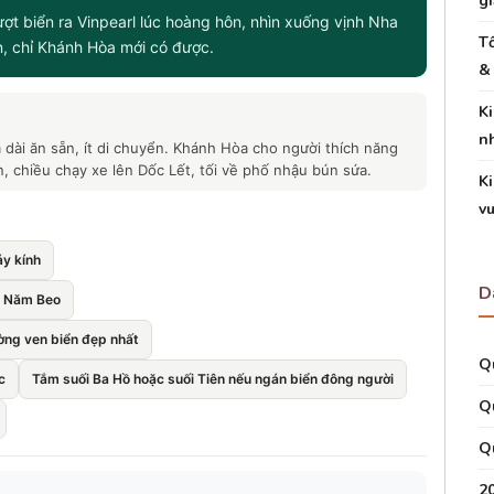
gi
ượt biển ra Vinpearl lúc hoàng hôn, nhìn xuống vịnh Nha
T
n, chỉ Khánh Hòa mới có được.
& 
K
n
 dài ăn sẵn, ít di chuyển. Khánh Hòa cho người thích năng
, chiều chạy xe lên Dốc Lết, tối về phố nhậu bún sứa.
Ki
vu
y kính
D
à Năm Beo
ờng ven biển đẹp nhất
Q
c
Tắm suối Ba Hồ hoặc suối Tiên nếu ngán biển đông người
Q
Q
2