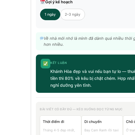
Gợi ý kế hoạch
1 ngày
2–3 ngày
Về nhà mới nhớ là mình đã dành quá nhiều thời 
hơn nhiều.
KẾT LUẬN
Khánh Hòa đẹp và vui nếu bạn tự lo — thuê 
tiền thì 80% về kêu bị chặt chém. Hợp nhấ
nghỉ dưỡng yên tĩnh.
BÀI VIẾT CÓ ĐẦY ĐỦ — KÉO XUỐNG ĐỌC TỪNG MỤC
Thời điểm đi
Di chuyển
Chỗ 
Tháng 4-5 đẹp nhất,
Bay Cam Ranh rồi taxi
Ở tru