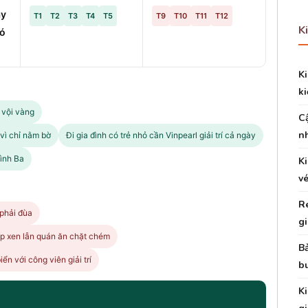
ày
T1
T2
T3
T4
T5
T9
T10
T11
T12
K
có
K
ki
 vội vàng
C
n
vì chỉ nằm bờ
Đi gia đình có trẻ nhỏ cần Vinpearl giải trí cả ngày
Bình Ba
K
v
R
phải đùa
g
ấp xen lẫn quán ăn chặt chém
Bả
n với công viên giải trí
bu
Ki