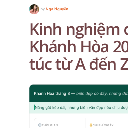
by
Nga Nguyễn
Kinh nghiệm d
Khánh Hòa 20
túc từ A đến 
Khánh Hòa tháng 8 —
biển đẹp có đấy, nhưng đừn
Nắng gắt kéo dài, nhưng biển vẫn đẹp nếu chịu đư
THỜI GIAN
CHI PHÍ/NGÀY