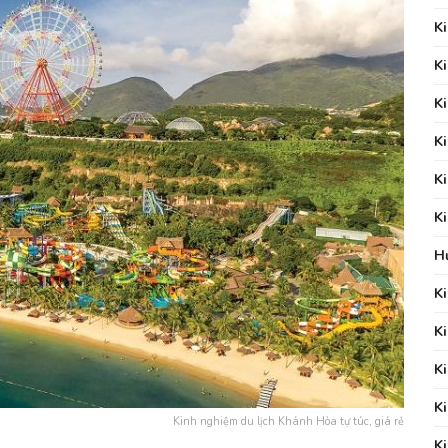
K
K
K
K
K
K
H
K
K
K
K
Kinh nghiệm du lịch Khánh Hòa tự túc, giá rẻ
K