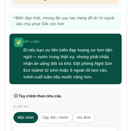
Biển đẹp thật, nhưng lần sau tao mang đồ ăn từ ngoài
vào chịu phạt 50k còn hơn
KẾT LUẬN
Đi nếu bạn ưu tiên biển đẹp hoang sơ hơn tiện
nghi — nước trong thật sự, nhưng phải chấp
nhận ăn uống đắt và khó. Đặt phòng Nghi Sơn
Eco Island từ sớm hoặc ở ngoài rồi taxi vào,
tránh cuối tuần nếu muốn vắng hơn.
Tùy chỉnh theo nhu cầu
ĐI VỚI AI?
Một mình
Cặp đôi / nhóm
Gia đình