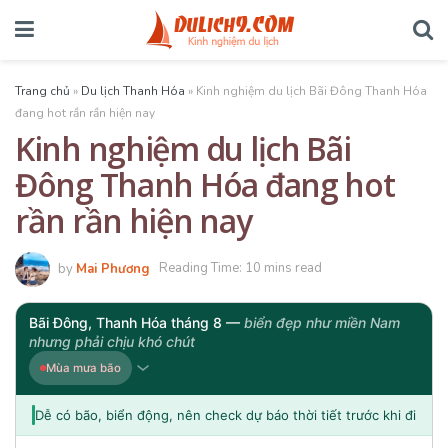
Trang chủ
»
Du lịch Thanh Hóa
»
Kinh nghiệm du lịch Bãi Đông Thanh Hóa
đang hot rần rần hiện nay
Kinh nghiệm du lịch Bãi
Đông Thanh Hóa đang hot
rần rần hiện nay
by
Mai Phương
Reading Time: 10 mins read
Bãi Đông, Thanh Hóa tháng 8 —
biển đẹp như miền Nam
nhưng phải chịu khó chút
Mùa mưa bão
Dễ có bão, biển động, nên check dự báo thời tiết trước khi đi