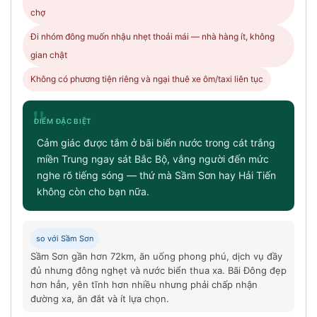
chợ
Đi nhóm đông muốn nhậu nhẹt thoải mái — nhà hàng ít, không
gian chật
Không có phương tiện riêng và ngại thuê xe ôm/taxi liên tục
"
ĐIỂM ĐẶC BIỆT
Cảm giác được tắm ở bãi biển nước trong cát trắng
miền Trung ngay sát Bắc Bộ, vắng người đến mức
nghe rõ tiếng sóng — thứ mà Sầm Sơn hay Hải Tiến
không còn cho bạn nữa.
so với Sầm Sơn
Sầm Sơn gần hơn 72km, ăn uống phong phú, dịch vụ đầy
đủ nhưng đông nghẹt và nước biển thua xa. Bãi Đông đẹp
hơn hẳn, yên tĩnh hơn nhiều nhưng phải chấp nhận
đường xa, ăn đắt và ít lựa chọn.