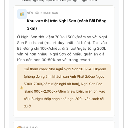
NÊN ĐẶT KHÁCH SẠN
Khu vực thị trấn Nghi Sơn (cách Bãi Đông
3km)
Ở Nghi Sơn tiết kiệm 700k-1.500k/đêm so với Nghi
Sơn Eco Island (resort duy nhất sát biển). Taxi vào
Bãi Đông chỉ 100k/chiều, đi 2 lượt/ngày tổng 200k
vẫn rẻ hơn nhiều. Nghi Sơn có nhiều quán ăn giá
bình dân hơn 30-50% so với trong resort.
Giá tham khảo: Nhà nghỉ Nghi Sơn 200k-400k/đêm
(phòng đơn giản), khách sạn Anh Phát 2/Đảo Ngọc
500k-700k/đêm (tiện nghi tốt hơn), Nghi Sơn Eco
Island 900k-2.000k+/đêm (view biển, miễn phí vào
bãi). Budget thấp chọn nhà nghỉ 200k vẫn sạch sẽ
đủ ở.
NÊN ĂN GÌ