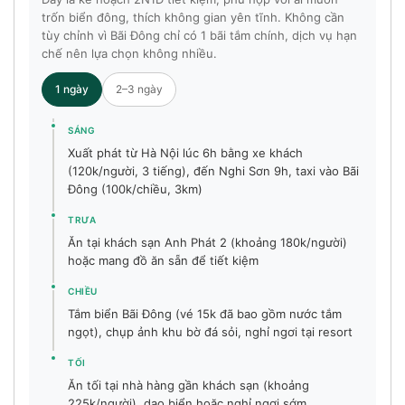
trốn biển đông, thích không gian yên tĩnh. Không cần
tùy chỉnh vì Bãi Đông chỉ có 1 bãi tắm chính, dịch vụ hạn
chế nên lựa chọn không nhiều.
1 ngày
2–3 ngày
SÁNG
Xuất phát từ Hà Nội lúc 6h bằng xe khách
(120k/người, 3 tiếng), đến Nghi Sơn 9h, taxi vào Bãi
Đông (100k/chiều, 3km)
TRƯA
Ăn tại khách sạn Anh Phát 2 (khoảng 180k/người)
hoặc mang đồ ăn sẵn để tiết kiệm
CHIỀU
Tắm biển Bãi Đông (vé 15k đã bao gồm nước tắm
ngọt), chụp ảnh khu bờ đá sỏi, nghỉ ngơi tại resort
TỐI
Ăn tối tại nhà hàng gần khách sạn (khoảng
225k/người), dạo biển hoặc nghỉ ngơi sớm