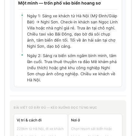
Một mình — trốn phố vào biển hoang sơ
Ngày 1: Sáng xe khách từ Hà Nội (Mỹ Đình/Giáp
Bát) → Nghi Sơn. Check-in khách sạn Ngọc Linh
Villa hoặc nhà nghỉ giá rẻ. Trưa ăn tại chỗ nghỉ.
Chiều taxi vào Bãi Đông, dạo bờ đá sỏi chụp
ảnh, tắm biển đến tối. Tối về ăn hải sản tại chợ
Nghi Sơn, dạo bộ cảng.
Ngày 2: Sáng ra biển sớm ngắm bình minh, tắm
lần cuối. Trưa thuê thuyền ra đảo Mê khám phá
(nếu thích) hoặc ghé khu công nghiệp Nghi
Sơn chụp ảnh công nghiệp. Chiều xe khách về
Hà Nội.
BÀI VIẾT CÓ ĐẦY ĐỦ — KÉO XUỐNG ĐỌC TỪNG MỤC
Vị trí & cách đi
Nơi ở
229km từ Hà Nội, đi xe khách
Chọn resort sát biển hoặc