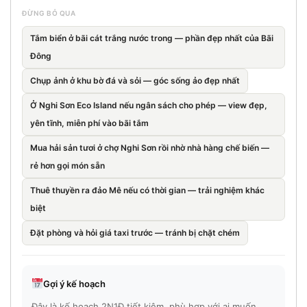
ĐỪNG BỎ QUA
Tắm biển ở bãi cát trắng nước trong — phần đẹp nhất của Bãi
Đông
Chụp ảnh ở khu bờ đá và sỏi — góc sống ảo đẹp nhất
Ở Nghi Sơn Eco Island nếu ngân sách cho phép — view đẹp,
yên tĩnh, miễn phí vào bãi tắm
Mua hải sản tươi ở chợ Nghi Sơn rồi nhờ nhà hàng chế biến —
rẻ hơn gọi món sẵn
Thuê thuyền ra đảo Mê nếu có thời gian — trải nghiệm khác
biệt
Đặt phòng và hỏi giá taxi trước — tránh bị chặt chém
Gợi ý kế hoạch
Đây là kế hoạch 2N1Đ tiết kiệm, phù hợp với ai muốn