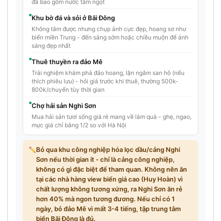
đã bao gồm nước tắm ngọt
Khu bờ đá và sỏi ở Bãi Đông
Không tắm được nhưng chụp ảnh cực đẹp, hoang sơ như
biển miền Trung - đến sáng sớm hoặc chiều muộn để ánh
sáng đẹp nhất
Thuê thuyền ra đảo Mê
Trải nghiệm khám phá đảo hoang, lặn ngắm san hô (nếu
thích phiêu lưu) - hỏi giá trước khi thuê, thường 500k-
800k/chuyến tùy thời gian
Chợ hải sản Nghi Sơn
Mua hải sản tươi sống giá rẻ mang về làm quà - ghẹ, ngao,
mực giá chỉ bằng 1/2 so với Hà Nội
Bỏ qua khu công nghiệp hóa lọc dầu/cảng Nghi
Sơn nếu thời gian ít - chỉ là cảng công nghiệp,
không có gì đặc biệt để tham quan. Không nên ăn
tại các nhà hàng view biển giá cao (Huy Hoàn) vì
chất lượng không tương xứng, ra Nghi Sơn ăn rẻ
hơn 40% mà ngon tương đương. Nếu chỉ có 1
ngày, bỏ đảo Mê vì mất 3-4 tiếng, tập trung tắm
biển Bãi Đông là đủ.