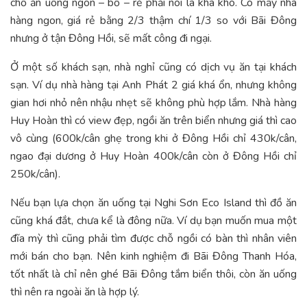
chỗ ăn uống ngon – bổ – rẻ phải nói là khá khó. Có mấy nhà
hàng ngon, giá rẻ bằng 2/3 thậm chí 1/3 so với Bãi Đông
nhưng ở tận Đông Hồi, sẽ mất công đi ngại.
Ở một số khách sạn, nhà nghỉ cũng có dịch vụ ăn tại khách
sạn. Ví dụ nhà hàng tại Anh Phát 2 giá khá ổn, nhưng không
gian hơi nhỏ nên nhậu nhẹt sẽ không phù hợp lắm. Nhà hàng
Huy Hoàn thì có view đẹp, ngồi ăn trên biển nhưng giá thì cao
vô cùng (600k/cân ghẹ trong khi ở Đông Hồi chỉ 430k/cân,
ngao đại dương ở Huy Hoàn 400k/cân còn ở Đông Hồi chỉ
250k/cân).
Nếu bạn lựa chọn ăn uống tại Nghi Sơn Eco Island thì đồ ăn
cũng khá đắt, chưa kể là đông nữa. Ví dụ bạn muốn mua một
đĩa mỳ thì cũng phải tìm được chỗ ngồi có bàn thì nhân viên
mới bán cho bạn. Nên kinh nghiệm đi Bãi Đông Thanh Hóa,
tốt nhất là chỉ nên ghé Bãi Đông tắm biển thôi, còn ăn uống
thì nên ra ngoài ăn là hợp lý.