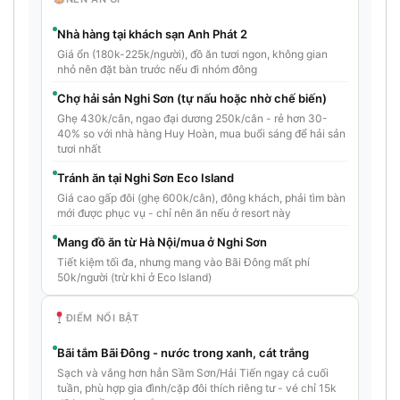
Nhà hàng tại khách sạn Anh Phát 2
Giá ổn (180k-225k/người), đồ ăn tươi ngon, không gian
nhỏ nên đặt bàn trước nếu đi nhóm đông
Chợ hải sản Nghi Sơn (tự nấu hoặc nhờ chế biến)
Ghẹ 430k/cân, ngao đại dương 250k/cân - rẻ hơn 30-
40% so với nhà hàng Huy Hoàn, mua buổi sáng để hải sản
tươi nhất
Tránh ăn tại Nghi Sơn Eco Island
Giá cao gấp đôi (ghẹ 600k/cân), đông khách, phải tìm bàn
mới được phục vụ - chỉ nên ăn nếu ở resort này
Mang đồ ăn từ Hà Nội/mua ở Nghi Sơn
Tiết kiệm tối đa, nhưng mang vào Bãi Đông mất phí
50k/người (trừ khi ở Eco Island)
ĐIỂM NỔI BẬT
Bãi tắm Bãi Đông - nước trong xanh, cát trắng
Sạch và vắng hơn hẳn Sầm Sơn/Hải Tiến ngay cả cuối
tuần, phù hợp gia đình/cặp đôi thích riêng tư - vé chỉ 15k