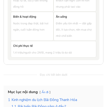
hoặc tự lái, lưu ý taxi không
khách sạn Nghi Sơn rẻ hơn
đồng hồ
nhưng phải taxi vào
Biển & hoạt động
Ăn uống
Nước trong đẹp thật, bãi hơi
Điểm yếu lớn nhất — đắt gấp
ngắn, cuối tuần đông hơn
đôi, ít lựa chọn, nên mua chợ
nhờ chế biến
Chi phí thực tế
1.4 triệu/người cho 2N1Đ, mang 2 triệu là dư dả
Đọc chi tiết bên dưới
Mục lục nội dung
Ẩn đi
1
Kinh nghiệm du lịch Bãi Đông Thanh Hóa
1.1
Bãi biển Bãi Đông nằm ở đâu?