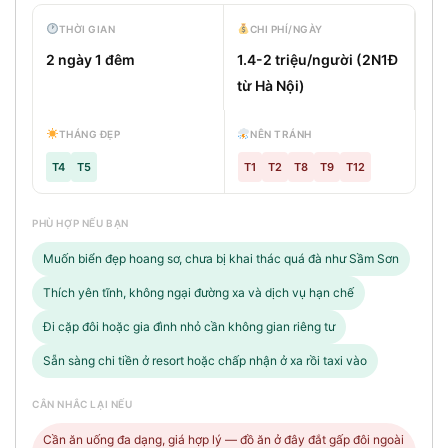
THỜI GIAN
CHI PHÍ/NGÀY
2 ngày 1 đêm
1.4-2 triệu/người (2N1Đ
từ Hà Nội)
THÁNG ĐẸP
NÊN TRÁNH
T4
T5
T1
T2
T8
T9
T12
PHÙ HỢP NẾU BẠN
Muốn biển đẹp hoang sơ, chưa bị khai thác quá đà như Sầm Sơn
Thích yên tĩnh, không ngại đường xa và dịch vụ hạn chế
Đi cặp đôi hoặc gia đình nhỏ cần không gian riêng tư
Sẵn sàng chi tiền ở resort hoặc chấp nhận ở xa rồi taxi vào
CÂN NHẮC LẠI NẾU
Cần ăn uống đa dạng, giá hợp lý — đồ ăn ở đây đắt gấp đôi ngoài