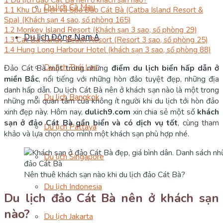
Du lịch Cà Mau
1.1
Khu Du Lịch và Spa Đảo Cát Bà (Catba Island Resort &
Spa) (Khách sạn 4 sao, số phòng 165)
1.2
Monkey Island Resort (Khách sạn 3 sao, số phòng 29)
Du lịch Đông Nam Á
1.3
Cat Ba Sandy Beach Resort (Resort 3 sao, số phòng 25)
1.4
Hung Long Harbour Hotel (khách sạn 3 sao, số phòng 88)
Du lịch Thái Lan
Đảo Cát Bà một trong những
điểm du lịch biển hấp dẫn ở
miền Bắc
, nổi tiếng với những hòn đảo tuyệt đẹp, những địa
danh hấp dẫn. Du lịch Cát Bà nên ở khách sạn nào là một trong
Du lịch Bangkok
những mối quan tâm của không ít người khi du lịch tới hòn đảo
xinh đẹp này. Hôm nay,
dulich9.com
xin chia sẻ một số
khách
sạn ở đảo Cát Bà gần biển và có dịch vụ tốt
, cùng tham
Du lịch Pattaya
khảo và lựa chọn cho mình một khách sạn phù hợp nhé.
Du lịch Singapore
Nên thuê khách sạn nào khi du lịch đảo Cát Bà?
Du lịch Indonesia
Du lịch đảo Cát Bà nên ở khách sạn
nào?
Du lịch Jakarta