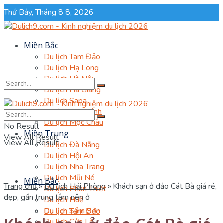
Thứ Bảy, Tháng 8 8, 2026
Miền Bắc
Du lịch Tam Đảo
Du lịch Hạ Long
Du lịch Hà Nội
Du lịch Hà Giang
Du lịch Sapa
Du lịch Ninh Bình
No Result
Du lịch Mộc Châu
No Result
Miền Trung
View All Result
View All Result
Du lịch Đà Nẵng
Du lịch Hội An
Du lịch Nha Trang
Du lịch Mũi Né
Miền Bắc
Trang chủ
»
Du lịch Hải Phòng
»
Khách sạn ở đảo Cát Bà giá rẻ,
Du lịch Phan Thiết
đẹp, gần trung tâm nên ở
Du lịch Huế
Du lịch Sầm Sơn
Du lịch Tam Đảo
Du lịch Cửa Lò