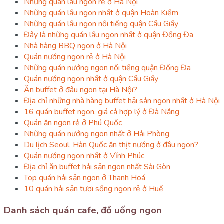
Những quán lẩu ngon rẻ ở Hà Nội
Những quán lẩu ngon nhất ở quận Hoàn Kiếm
Những quán lẩu ngon nổi tiếng quận Cầu Giấy
Đây là những quán lẩu ngon nhất ở quận Đống Đa
Nhà hàng BBQ ngon ở Hà Nội
Quán nướng ngon rẻ ở Hà Nội
Những quán nướng ngon nổi tiếng quận Đống Đa
Quán nướng ngon nhất ở quận Cầu Giấy
Ăn buffet ở đâu ngon tại Hà Nội?
Địa chỉ những nhà hàng buffet hải sản ngon nhất ở Hà Nội
16 quán buffet ngon, giá cả hợp lý ở Đà Nẵng
Quán ăn ngon rẻ ở Phú Quốc
Những quán nướng ngon nhất ở Hải Phòng
Du lịch Seoul, Hàn Quốc ăn thịt nướng ở đâu ngon?
Quán nướng ngon nhất ở Vĩnh Phúc
Địa chỉ ăn buffet hải sản ngon nhất Sài Gòn
Top quán hải sản ngon ở Thanh Hoá
10 quán hải sản tươi sống ngon rẻ ở Huế
Danh sách quán cafe, đồ uống ngon