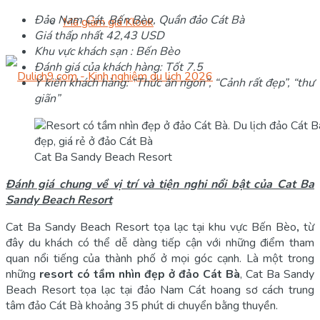
Đảo Nam Cát, Bến Bèo, Quần đảo Cát Bà
Mã giảm giá Klook
Giá thấp nhất 42,43 USD
Khu vực khách sạn : Bến Bèo
Đánh giá của khách hàng: Tốt 7.5
Ý kiến khách hàng: “Thức ăn ngon”, “Cảnh rất đẹp”, “thư
giãn”
Cat Ba Sandy Beach Resort
Đánh giá chung về vị trí và tiện nghi nổi bật của Cat Ba
Sandy Beach Resort
Cat Ba Sandy Beach Resort tọa lạc tại khu vực Bến Bèo
,
từ
đây du khách có thể dễ dàng tiếp cận với những điểm tham
quan nổi tiếng của thành phố ở mọi góc cạnh. Là một trong
những
resort có tầm nhìn đẹp ở đảo Cát Bà
, Cat Ba Sandy
Beach Resort tọa lạc tại đảo Nam Cát hoang sơ cách trung
tâm đảo Cát Bà khoảng 35 phút di chuyển bằng thuyền.