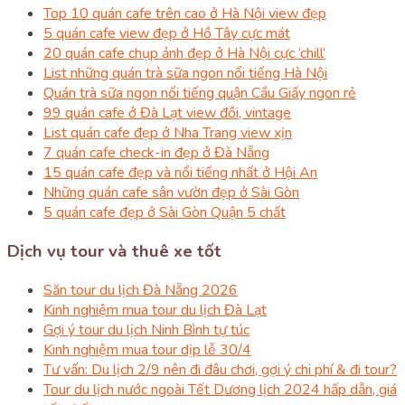
Top 10 quán cafe trên cao ở Hà Nội view đẹp
5 quán cafe view đẹp ở Hồ Tây cực mát
20 quán cafe chụp ảnh đẹp ở Hà Nội cực ‘chill’
List những quán trà sữa ngon nổi tiếng Hà Nội
Quán trà sữa ngon nổi tiếng quận Cầu Giấy ngon rẻ
99 quán cafe ở Đà Lạt view đồi, vintage
List quán cafe đẹp ở Nha Trang view xịn
7 quán cafe check-in đẹp ở Đà Nẵng
15 quán cafe đẹp và nổi tiếng nhất ở Hội An
Những quán cafe sân vườn đẹp ở Sài Gòn
5 quán cafe đẹp ở Sài Gòn Quận 5 chất
Dịch vụ tour và thuê xe tốt
Săn tour du lịch Đà Nẵng 2026
Kinh nghiệm mua tour du lịch Đà Lạt
Gợi ý tour du lịch Ninh Bình tự túc
Kinh nghiệm mua tour dịp lễ 30/4
Tư vấn: Du lịch 2/9 nên đi đâu chơi, gợi ý chi phí & đi tour?
Tour du lịch nước ngoài Tết Dương lịch 2024 hấp dẫn, giá