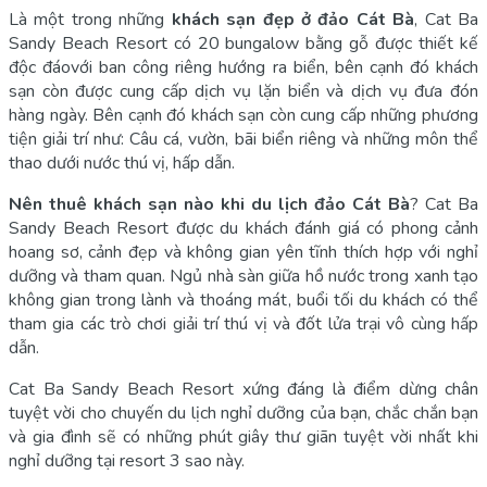
Là một trong những
khách sạn đẹp ở đảo Cát Bà
, Cat Ba
Sandy Beach Resort có 20 bungalow bằng gỗ được thiết kế
độc đáovới ban công riêng hướng ra biển, bên cạnh đó khách
sạn còn được cung cấp dịch vụ lặn biển và dịch vụ đưa đón
hàng ngày. Bên cạnh đó khách sạn còn cung cấp những phương
tiện giải trí như: Câu cá, vườn, bãi biển riêng và những môn thể
thao dưới nước thú vị, hấp dẫn.
Nên thuê khách sạn nào khi du lịch đảo Cát Bà
? Cat Ba
Sandy Beach Resort được du khách đánh giá có phong cảnh
hoang sơ, cảnh đẹp và không gian yên tĩnh thích hợp với nghỉ
dưỡng và tham quan. Ngủ nhà sàn giữa hồ nước trong xanh tạo
không gian trong lành và thoáng mát, buổi tối du khách có thể
tham gia các trò chơi giải trí thú vị và đốt lửa trại vô cùng hấp
dẫn.
Cat Ba Sandy Beach Resort xứng đáng là điểm dừng chân
tuyệt vời cho chuyến du lịch nghỉ dưỡng của bạn, chắc chắn bạn
và gia đình sẽ có những phút giây thư giãn tuyệt vời nhất khi
nghỉ dưỡng tại resort 3 sao này.