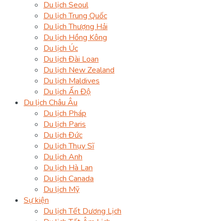
Du lịch Seoul
Du lịch Trung Quốc
Du lịch Thượng Hải
Du lịch Hồng Kông
Du lịch Úc
Du lịch Đài Loan
Du lịch New Zealand
Du lịch Maldives
Du lịch Ấn Độ
Du lịch Châu Âu
Du lịch Pháp
Du lịch Paris
Du lịch Đức
Du lịch Thụy Sĩ
Du lịch Anh
Du lịch Hà Lan
Du lịch Canada
Du lịch Mỹ
Sự kiện
Du lịch Tết Dương Lịch