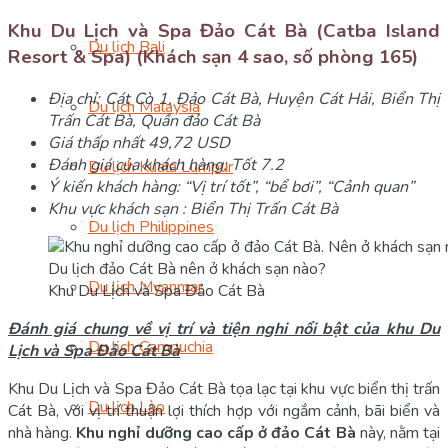
Khu Du Lịch và Spa Đảo Cát Bà (Catba Island
Du lịch Bali
Resort & Spa) (Khách sạn 4 sao, số phòng 165)
Địa chỉ: Cát Cò 1, Đảo Cát Bà, Huyện Cát Hải, Biển Thị
Du lịch Malaysia
Trấn Cát Bà, Quần đảo Cát Bà
Giá thấp nhất 49,72 USD
Đánh giá của khách hàng: Tốt 7.2
Du lịch Kuala Lumpur
Ý kiến khách hàng: “Vị trí tốt”, “bể bơi”, “Cảnh quan”
Khu vực khách sạn : Biển Thị Trấn Cát Bà
Du lịch Philippines
Du lịch Myanmar
Khu Du Lịch và Spa Đảo Cát Bà
Đánh giá chung về vị trí và tiện nghi nổi bật của khu Du
Du lịch Campuchia
Lịch và Spa Đảo Cát Bà
Khu Du Lịch và Spa Đảo Cát Bà tọa lạc tại khu vực biển thị trấn
Du lịch Lào
Cát Bà, với vị trí thuận lợi thích hợp với ngắm cảnh, bãi biển và
nhà hàng.
Khu nghỉ dưỡng cao cấp ở đảo Cát Bà
này, nằm tại