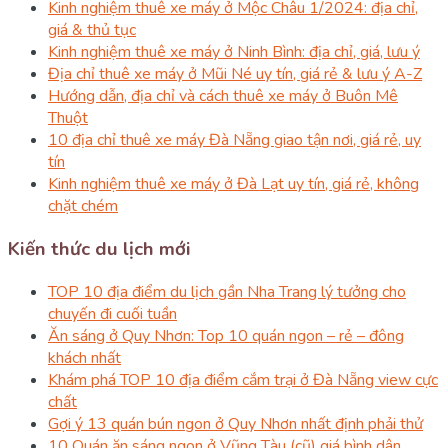
Kinh nghiệm thuê xe máy ở Mộc Châu 1/2024: địa chỉ,
giá & thủ tục
Kinh nghiệm thuê xe máy ở Ninh Bình: địa chỉ, giá, lưu ý
Địa chỉ thuê xe máy ở Mũi Né uy tín, giá rẻ & lưu ý A-Z
Hướng dẫn, địa chỉ và cách thuê xe máy ở Buôn Mê
Thuột
10 địa chỉ thuê xe máy Đà Nẵng giao tận nơi, giá rẻ, uy
tín
Kinh nghiệm thuê xe máy ở Đà Lạt uy tín, giá rẻ, không
chặt chém
Kiến thức du lịch mới
TOP 10 địa điểm du lịch gần Nha Trang lý tưởng cho
chuyến đi cuối tuần
Ăn sáng ở Quy Nhơn: Top 10 quán ngon – rẻ – đông
khách nhất
Khám phá TOP 10 địa điểm cắm trại ở Đà Nẵng view cực
chất
Gợi ý 13 quán bún ngon ở Quy Nhơn nhất định phải thử
10 Quán ăn sáng ngon ở Vũng Tàu (cũ) giá bình dân,