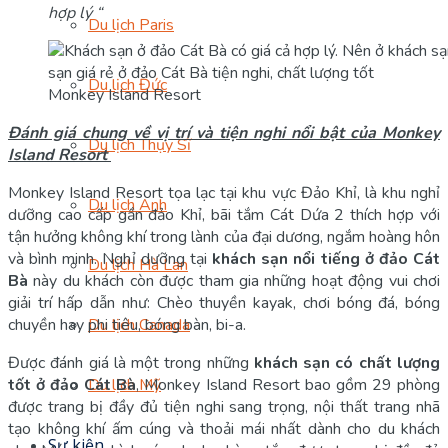
hợp lý “
Du lịch Paris
Du lịch Đức
Monkey Island Resort
Đánh giá chung về vị trí và tiện nghi nổi bật của Monkey
Du lịch Thụy Sĩ
Island Resort
Monkey Island Resort tọa lạc tại khu vực Đảo Khỉ, là khu nghỉ
Du lịch Anh
dưỡng cao cấp gần đảo Khỉ, bãi tắm Cát Dứa 2 thích hợp với
tận hưởng không khí trong lành của đại dương, ngắm hoàng hôn
và bình minh. Nghỉ dưỡng tại
khách sạn nổi tiếng ở đảo Cát
Du lịch Hà Lan
Bà
này du khách còn được tham gia những hoạt động vui chơi
giải trí hấp dẫn như: Chèo thuyền kayak, chơi bóng đá, bóng
chuyền hay phi tiêu, bóng bàn, bi-a.
Du lịch Canada
Được đánh giá là một trong những
khách sạn có chất lượng
tốt ở đảo Cát Bà
, Monkey Island Resort bao gồm 29 phòng
Du lịch Mỹ
được trang bị đầy đủ tiện nghi sang trọng, nội thất trang nhã
tạo không khí ấm cúng và thoải mái nhất dành cho du khách
Sự kiện