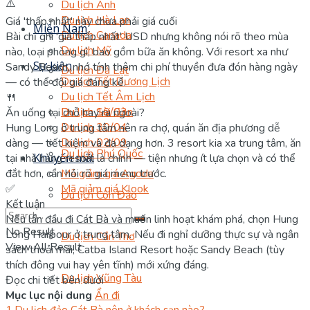
⚠️
Du lịch Anh
Du lịch Hà Lan
Giá 'thấp nhất' này chưa phải giá cuối
Miền Nam
Du lịch Canada
Bài chỉ ghi 'giá thấp nhất' USD nhưng không nói rõ theo mùa
Du lịch Mỹ
nào, loại phòng gì, bao gồm bữa ăn không. Với resort xa như
Sự kiện
Sandy Beach, nhớ tính thêm chi phí thuyền đưa đón hàng ngày
Du lịch Đà Lạt
Du lịch Tết Dương Lịch
— có thể đội giá đáng kể.
Du lịch Tết Âm Lịch
🍴
Du lịch 10/03
Du lịch Sài Gòn
Ăn uống tại chỗ hay ra ngoài?
Du lịch 30/04
Hung Long ở trung tâm nên ra chợ, quán ăn địa phương dễ
Du lịch 02/09
dàng — tiết kiệm và đa dạng hơn. 3 resort kia xa trung tâm, ăn
Du lịch Phú Quốc
Khuyến mãi
tại nhà hàng resort là chính — tiện nhưng ít lựa chọn và có thể
đắt hơn, cần hỏi rõ giá menu trước.
Mã giảm giá Agoda
✅
Mã giảm giá Klook
Du lịch Côn Đảo
Kết luận
Nếu lần đầu đi Cát Bà và muốn linh hoạt khám phá, chọn Hung
No Result
Long Harbour ở trung tâm. Nếu đi nghỉ dưỡng thực sự và ngân
Du lịch Cần Thơ
View All Result
sách thoải mái, Catba Island Resort hoặc Sandy Beach (tùy
thích đông vui hay yên tĩnh) mới xứng đáng.
Du lịch Vũng Tàu
Đọc chi tiết bên dưới
Mục lục nội dung
Ẩn đi
1
Du lịch đảo Cát Bà nên ở khách sạn nào?