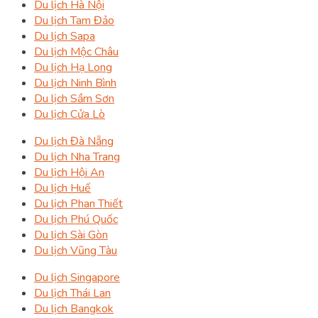
Du lịch Hà Nội
Du lịch Tam Đảo
Du lịch Sapa
Du lịch Mộc Châu
Du lịch Hạ Long
Du lịch Ninh Bình
Du lịch Sầm Sơn
Du lịch Cửa Lò
Du lịch Đà Nẵng
Du lịch Nha Trang
Du lịch Hội An
Du lịch Huế
Du lịch Phan Thiết
Du lịch Phú Quốc
Du lịch Sài Gòn
Du lịch Vũng Tàu
Du lịch Singapore
Du lịch Thái Lan
Du lịch Bangkok