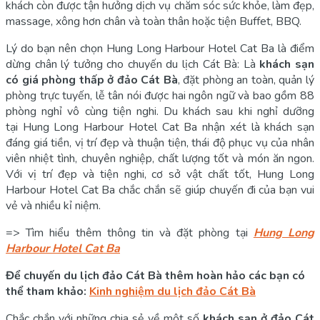
khách còn được tận hưởng dịch vụ chăm sóc sức khỏe, làm đẹp,
massage, xông hơn chân và toàn thân hoặc tiện Buffet, BBQ.
Lý do bạn nên chọn Hung Long Harbour Hotel Cat Ba là điểm
dừng chân lý tưởng cho chuyến du lịch Cát Bà: Là
khách sạn
có giá phòng thấp ở đảo Cát Bà
, đặt phòng an toàn, quản lý
phòng trực tuyến, lễ tân nói được hai ngôn ngữ và bao gồm 88
phòng nghỉ vô cùng tiện nghi. Du khách sau khi nghỉ dưỡng
tại Hung Long Harbour Hotel Cat Ba nhận xét là khách sạn
đáng giá tiền, vị trí đẹp và thuận tiện, thái độ phục vụ của nhân
viên nhiệt tình, chuyên nghiệp, chất lượng tốt và món ăn ngon.
Với vị trí đẹp và tiện nghi, cơ sở vật chất tốt, Hung Long
Harbour Hotel Cat Ba chắc chắn sẽ giúp chuyến đi của bạn vui
vẻ và nhiều kỉ niệm.
=> Tìm hiểu thêm thông tin và đặt phòng tại
Hung Long
Harbour Hotel Cat Ba
Để chuyến du lịch đảo Cát Bà thêm hoàn hảo các bạn có
thể tham khảo:
Kinh nghiệm du lịch đảo Cát Bà
Chắc chắn với những chia sẻ về một số
khách sạn ở đảo Cát