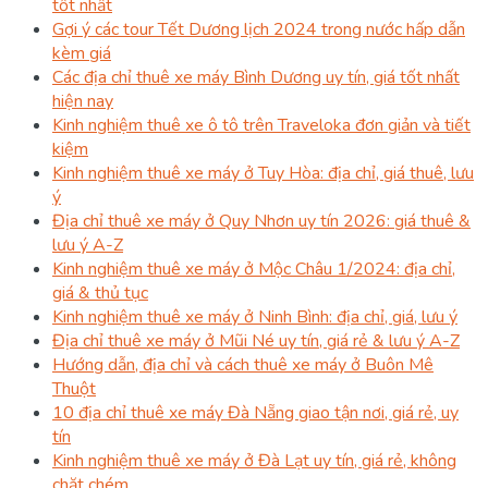
tốt nhất
Gợi ý các tour Tết Dương lịch 2024 trong nước hấp dẫn
kèm giá
Các địa chỉ thuê xe máy Bình Dương uy tín, giá tốt nhất
hiện nay
Kinh nghiệm thuê xe ô tô trên Traveloka đơn giản và tiết
kiệm
Kinh nghiệm thuê xe máy ở Tuy Hòa: địa chỉ, giá thuê, lưu
ý
Địa chỉ thuê xe máy ở Quy Nhơn uy tín 2026: giá thuê &
lưu ý A-Z
Kinh nghiệm thuê xe máy ở Mộc Châu 1/2024: địa chỉ,
giá & thủ tục
Kinh nghiệm thuê xe máy ở Ninh Bình: địa chỉ, giá, lưu ý
Địa chỉ thuê xe máy ở Mũi Né uy tín, giá rẻ & lưu ý A-Z
Hướng dẫn, địa chỉ và cách thuê xe máy ở Buôn Mê
Thuột
10 địa chỉ thuê xe máy Đà Nẵng giao tận nơi, giá rẻ, uy
tín
Kinh nghiệm thuê xe máy ở Đà Lạt uy tín, giá rẻ, không
chặt chém