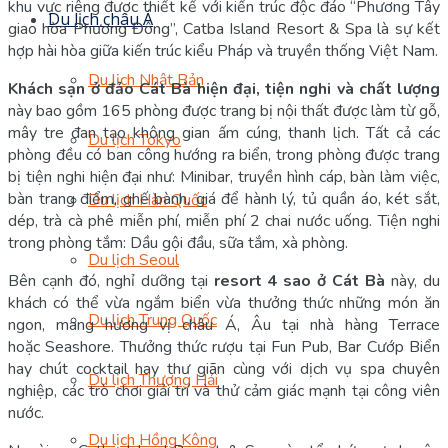
khu vực riêng được thiết kế với kiến trúc độc đáo “Phương Tây
Du lịch châu Á
giao hòa Phương Đông”, Catba Island Resort & Spa
là sự kết
hợp hài hòa giữa kiến trúc kiểu Pháp và truyền thống Việt Nam.
Du lịch Nhật Bản
Khách sạn ở đảo Cát Bà hiện đại, tiện nghi và chất lượng
này bao gồm 165 phòng được trang bị nội thất được làm từ gỗ,
mây tre đan tạo không gian ấm cúng, thanh lịch. Tất cả các
Du lịch Tokyo
phòng đều có ban công hướng ra biển, trong phòng được trang
bị tiện nghi hiện đại như: Minibar, truyền hình cáp, bàn làm việc,
bàn trang điểm, ghế bành, giá để hành lý, tủ quần áo, két sắt,
Du lịch Hàn Quốc
dép, trà cà phê miễn phí, miễn phí 2 chai nước uống. Tiện nghi
trong phòng tắm: Dầu gội đầu, sữa tắm, xà phòng.
Du lịch Seoul
Bên cạnh đó, nghỉ dưỡng tại
resort 4 sao ở Cát Bà
này, du
khách có thể vừa ngắm biển vừa thưởng thức những món ăn
Du lịch Trung Quốc
ngon, mang hương vị châu Á, Âu tại nhà hàng Terrace
hoặc Seashore. Thưởng thức rượu tại Fun Pub, Bar Cướp Biển
hay chút cocktail hay thư giãn cùng với dịch vụ spa chuyên
Du lịch Thượng Hải
nghiệp, các trò chơi giải trí và thử cảm giác mạnh tại công viên
nước.
Du lịch Hồng Kông