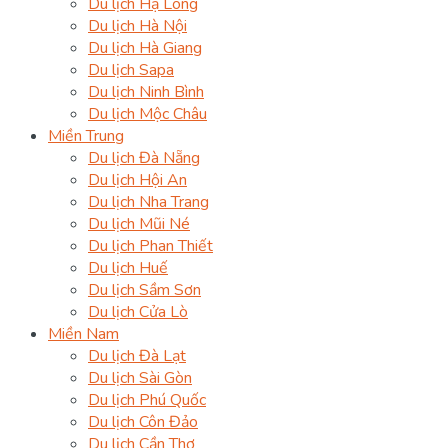
Du lịch Hạ Long
Du lịch Hà Nội
Du lịch Hà Giang
Du lịch Sapa
Du lịch Ninh Bình
Du lịch Mộc Châu
Miền Trung
Du lịch Đà Nẵng
Du lịch Hội An
Du lịch Nha Trang
Du lịch Mũi Né
Du lịch Phan Thiết
Du lịch Huế
Du lịch Sầm Sơn
Du lịch Cửa Lò
Miền Nam
Du lịch Đà Lạt
Du lịch Sài Gòn
Du lịch Phú Quốc
Du lịch Côn Đảo
Du lịch Cần Thơ