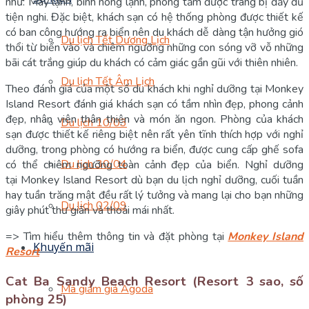
như: Máy lạnh, bình nóng lạnh, phòng tắm được trang bị đầy đủ
tiện nghi. Đặc biệt, khách sạn có hệ thống phòng được thiết kế
có ban công hướng ra biển nên du khách dễ dàng tận hưởng gió
Du lịch Tết Dương Lịch
thổi từ biển vào và chiêm ngưỡng những con sóng vỡ vỗ những
bãi cát trắng giúp du khách có cảm giác gần gũi với thiên nhiên.
Du lịch Tết Âm Lịch
Theo đánh giá của một số du khách khi nghỉ dưỡng tại Monkey
Island Resort đánh giá khách sạn có tầm nhìn đẹp, phong cảnh
đẹp, nhân viên thân thiện và món ăn ngon. Phòng của khách
Du lịch 10/03
sạn được thiết kế riêng biệt nên rất yên tĩnh thích hợp với nghỉ
dưỡng, trong phòng có hướng ra biển, được cung cấp ghế sofa
Du lịch 30/04
có thể chiêm ngưỡng toàn cảnh đẹp của biển. Nghỉ dưỡng
tại Monkey Island Resort dù bạn du lịch nghỉ dưỡng, cuối tuần
hay tuần trăng mật đều rất lý tưởng và mang lại cho bạn những
Du lịch 02/09
giây phút thư giãn và thoải mái nhất.
=> Tìm hiểu thêm thông tin và đặt phòng tại
Monkey Island
Khuyến mãi
Resort
Cat Ba Sandy Beach Resort (Resort 3 sao, số
Mã giảm giá Agoda
phòng 25)