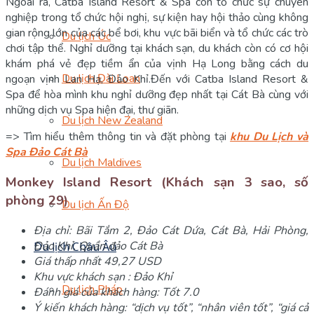
Ngoài ra, Catba Island Resort & Spa còn tổ chức sự chuyên
nghiệp trong tổ chức hội nghị, sự kiện hay hội thảo cùng không
gian rộng lớn của các bể bơi, khu vực bãi biển và tổ chức các trò
Du lịch Úc
chơi tập thể. Nghỉ dưỡng tại khách sạn, du khách còn có cơ hội
khám phá vẻ đẹp tiềm ẩn của vịnh Hạ Long bằng cách du
Du lịch Đài Loan
ngoạn vịnh Lan Hạ, Đảo Khỉ.Đến với Catba Island Resort &
Spa để hòa mình khu nghỉ dưỡng đẹp nhất tại Cát Bà cùng với
những dịch vụ Spa hiện đại, thư giãn.
Du lịch New Zealand
=> Tìm hiểu thêm thông tin và đặt phòng tại
khu Du Lịch và
Spa Đảo Cát Bà
Du lịch Maldives
Monkey Island Resort (Khách sạn 3 sao, số
phòng 29)
Du lịch Ấn Độ
Địa chỉ: Bãi Tắm 2, Đảo Cát Dứa, Cát Bà, Hải Phòng,
Đảo Khỉ, Quần đảo Cát Bà
Du lịch Châu Âu
Giá thấp nhất 49,27 USD
Khu vực khách sạn : Đảo Khỉ
Du lịch Pháp
Đánh giá của khách hàng: Tốt 7.0
Ý kiến khách hàng: “dịch vụ tốt”, “nhân viên tốt”, “giá cả