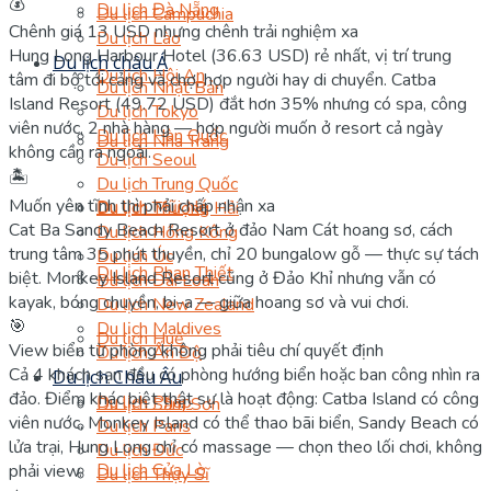
💰
Du lịch Đà Nẵng
Du lịch Campuchia
Chênh giá 13 USD nhưng chênh trải nghiệm xa
Du lịch Lào
Hung Long Harbour Hotel (36.63 USD) rẻ nhất, vị trí trung
Du lịch châu Á
Du lịch Hội An
tâm đi bộ tới cảng và chợ, hợp người hay di chuyển. Catba
Du lịch Nhật Bản
Island Resort (49.72 USD) đắt hơn 35% nhưng có spa, công
Du lịch Tokyo
viên nước, 2 nhà hàng — hợp người muốn ở resort cả ngày
Du lịch Hàn Quốc
Du lịch Nha Trang
không cần ra ngoài.
Du lịch Seoul
🏝️
Du lịch Trung Quốc
Muốn yên tĩnh thì phải chấp nhận xa
Du lịch Mũi Né
Du lịch Thượng Hải
Cat Ba Sandy Beach Resort ở đảo Nam Cát hoang sơ, cách
Du lịch Hồng Kông
trung tâm 35 phút thuyền, chỉ 20 bungalow gỗ — thực sự tách
Du lịch Úc
Du lịch Phan Thiết
biệt. Monkey Island Resort cũng ở Đảo Khỉ nhưng vẫn có
Du lịch Đài Loan
kayak, bóng chuyền, bi-a — giữa hoang sơ và vui chơi.
Du lịch New Zealand
🎯
Du lịch Maldives
Du lịch Huế
View biển từ phòng không phải tiêu chí quyết định
Du lịch Ấn Độ
Cả 4 khách sạn đều có phòng hướng biển hoặc ban công nhìn ra
Du lịch Châu Âu
đảo. Điểm khác biệt thật sự là hoạt động: Catba Island có công
Du lịch Pháp
Du lịch Sầm Sơn
viên nước, Monkey Island có thể thao bãi biển, Sandy Beach có
Du lịch Paris
lửa trại, Hung Long chỉ có massage — chọn theo lối chơi, không
Du lịch Đức
Du lịch Cửa Lò
phải view.
Du lịch Thụy Sĩ