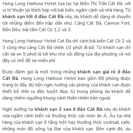
Hung Long Harbour Hotel tọa lạc tại Biển Thị Trấn Cát Bà, với
vị trí thuận lợi thích hợp với bãi biển, ngắm cảnh và nhà hàng. Từ
khách sạn tốt ở đảo Cát Bà
này, du khách dễ dàng di chuyển
tới những điểm đến hấp dẫn như: Cảng Cát Bà, Cannon Fort,
Bến Bèo, bãi tắm Cát Cò 1,2 và 3.
Hung Long Harbour Hotel Cat Ba chỉ cách bãi biển Cát Cò 2 và
3 cũng như cảng Cát Bà chính 10 phút đi bộ. Từ khách sạn chỉ
cần lái xe 5 phút là tới khu chợ sôi động của địa phương và nơi
đây có chỗ đỗ xe miễn phí.
Được đánh giá là một trong những
khách sạn giá rẻ ở đảo
Cát Bà
, Hung Long Harbour Hotel bao gồm 88 phòng được
trang bị đầy đủ tiện nghi, hướng các phòng của khách sạn được
thiết kế nhìn ra đảo tuyệt đẹp, từ trong phòng du khách dễ
dàng chiêm ngưỡng khung cảnh thiên nhiên bên ngoài.
Nghỉ dưỡng tại
khách sạn 3 sao ở đảo Cát Bà
này du khách
vừa ngắm cảnh biển và thưởng thức các món ăn Á, Âu tại nhà
hàng của khách sạn ở tầng trệt hay thưởng thức cocktail, cafe,
những món đồ uống tại Bar của khách sạn. Bên cạnh đó, du