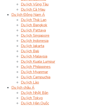
Du lịch Vũng Tàu
Du lịch Cà Mau
Du lịch Đông Nam Á
Du lịch Thái Lan
Du lịch Bangkok
Du lịch Pattaya
Du lịch Singapore
Du lịch Indonesia
Du lịch Jakarta
Du lịch Bali
Du lịch Malaysia
Du lịch Kuala Lumpur
Du lịch Philippines
Du lịch Myanmar
Du lịch Campuchia
Du lịch Lào
Du lịch châu Á
Du lịch Nhật Bản
Du lịch Tokyo
Du lịch Hàn Quốc