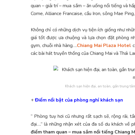
quan – giải trí – mua sắm – ăn uống nổi tiếng và 
Come, Alliance Francaise, cầu Iron, sông Mae Ping
Không chỉ có những dịch vụ tiện ích giống như nhữn
giá tốt được ưa chuộng và lựa chọn đặt phòng nh
gym, chuỗi nhà hàng….
Chiang Mai Plaza Hotel
c
các bài hát truyền thống của Chiang Mai và Thái La
Khách sạn hiện đại, an toàn, gần trung tâ
+
Điểm nổi bật của phòng nghỉ khách sạn
” Phòng tuy hơi cũ nhưng rất sạch sẽ, rộng rãi, t
đại….” là những nhận xét của đa số du khách về 
điểm tham quan – mua sắm nổi tiếng Chiang M