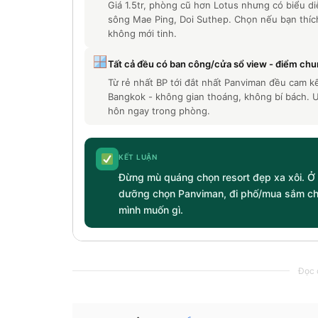
Giá 1.5tr, phòng cũ hơn Lotus nhưng có biểu di
sông Mae Ping, Doi Suthep. Chọn nếu bạn thíc
không mới tinh.
Tất cả đều có ban công/cửa sổ view - điểm chu
Từ rẻ nhất BP tới đắt nhất Panviman đều cam kết
Bangkok - không gian thoáng, không bí bách. 
hôn ngay trong phòng.
KẾT LUẬN
Đừng mù quáng chọn resort đẹp xa xôi. Ở C
dưỡng chọn Panviman, đi phố/mua sắm chọn
mình muốn gì.
Đọc c