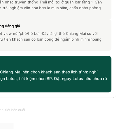
ễn nhạc truyền thống Thái mỗi tối ở quán bar tầng 1. Gần
h trải nghiệm văn hóa hơn là mua sắm, chấp nhận phòng
ng đáng giá
 view núi/phố/hồ bơi. Đây là lợi thế Chiang Mai so với
Ưu tiên khách sạn có ban công để ngắm bình minh/hoàng
hiang Mai nên chọn khách sạn theo lịch trình: nghỉ
 Lotus, tiết kiệm chọn BP. Đặt ngay Lotus nếu chưa rõ
hi tiết bên dưới