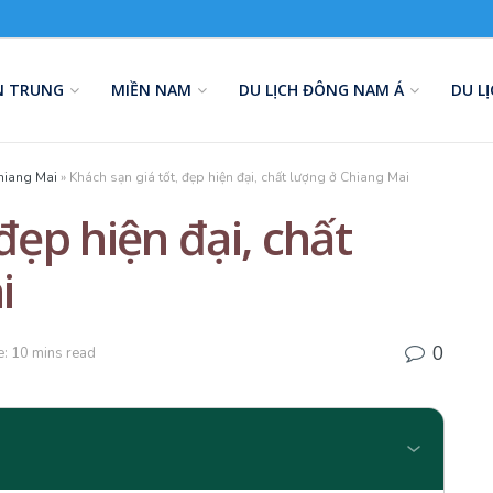
N TRUNG
MIỀN NAM
DU LỊCH ĐÔNG NAM Á
DU L
hiang Mai
»
Khách sạn giá tốt, đẹp hiện đại, chất lượng ở Chiang Mai
đẹp hiện đại, chất
i
0
: 10 mins read