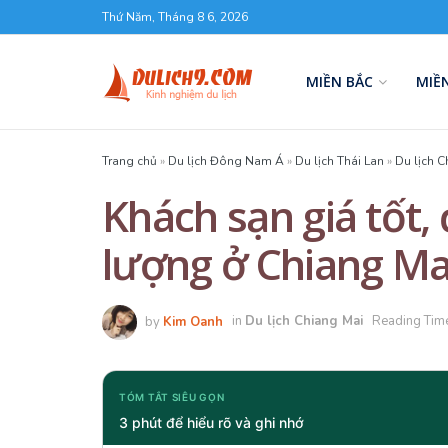
Thứ Năm, Tháng 8 6, 2026
MIỀN BẮC
MIỀ
Trang chủ
»
Du lịch Đông Nam Á
»
Du lịch Thái Lan
»
Du lịch C
Khách sạn giá tốt, 
lượng ở Chiang Ma
by
Kim Oanh
in
Du lịch Chiang Mai
Reading Time
TÓM TẮT SIÊU GỌN
3 phút để hiểu rõ và ghi nhớ