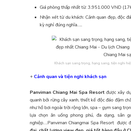
Giá phòng thấp nhất từ: 3.951.000 VND (17
Nhận xét từ du khách: Cảnh quan đẹp, độc đá
kỳ nghỉ đúng nghĩa…..
Khách sạn sang trọng, hạng sang, tiện nghi hiệ
+
Cảnh quan và tiện nghi khách sạn
Panviman Chiang Mai Spa Resort
được xây dự
quanh bởi rừng cây xanh, thiết kế độc đáo đậm chất
như hồ bơi ngoài trời rộng lớn, spa – gym sang trọ
lựa chọn ăn uống phong phú, đa dạng, sân go
nghiệp….Panviman Chiangmai Spa Resort được đ
đại, chất lượng view đẹp, giá tốt hàng đầu ở 