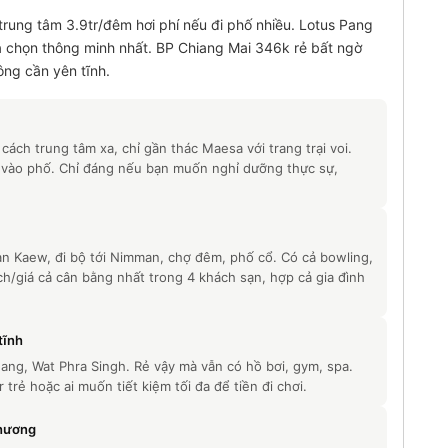
trung tâm 3.9tr/đêm hơi phí nếu đi phố nhiều. Lotus Pang
à chọn thông minh nhất. BP Chiang Mai 346k rẻ bất ngờ
ông cần yên tĩnh.
ách trung tâm xa, chỉ gần thác Maesa với trang trại voi.
xe vào phố. Chỉ đáng nếu bạn muốn nghỉ dưỡng thực sự,
n Kaew, đi bộ tới Nimman, chợ đêm, phố cổ. Có cả bowling,
n ích/giá cả cân bằng nhất trong 4 khách sạn, hợp cả gia đình
tĩnh
uang, Wat Phra Singh. Rẻ vậy mà vẫn có hồ bơi, gym, spa.
rẻ hoặc ai muốn tiết kiệm tối đa để tiền đi chơi.
phương