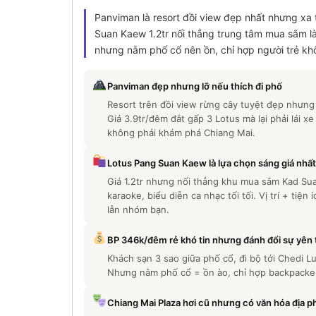
Panviman là resort đồi view đẹp nhất nhưng xa 
Suan Kaew 1.2tr nối thẳng trung tâm mua sắm l
nhưng nằm phố cổ nên ồn, chỉ hợp người trẻ kh
Panviman đẹp nhưng lỡ nếu thích đi phố
Resort trên đồi view rừng cây tuyệt đẹp nhưng c
Giá 3.9tr/đêm đắt gấp 3 Lotus mà lại phải lái 
không phải khám phá Chiang Mai.
Lotus Pang Suan Kaew là lựa chọn sáng giá nhất
Giá 1.2tr nhưng nối thẳng khu mua sắm Kad Sua
karaoke, biểu diễn ca nhạc tối tối. Vị trí + tiệ
lẫn nhóm bạn.
BP 346k/đêm rẻ khó tin nhưng đánh đổi sự yên 
Khách sạn 3 sao giữa phố cổ, đi bộ tới Chedi L
Nhưng nằm phố cổ = ồn ào, chỉ hợp backpacker t
Chiang Mai Plaza hơi cũ nhưng có văn hóa địa 