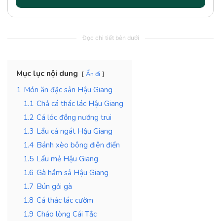
Đọc chi tiết bên dưới
Mục lục nội dung
Ẩn đi
1
Món ăn đặc sản Hậu Giang
1.1
Chả cá thác lác Hậu Giang
1.2
Cá lóc đồng nướng trui
1.3
Lẩu cá ngát Hậu Giang
1.4
Bánh xèo bông điên điển
1.5
Lẩu mẻ Hậu Giang
1.6
Gà hầm sả Hậu Giang
1.7
Bún gỏi gà
1.8
Cá thác lác cườm
1.9
Cháo lòng Cái Tắc