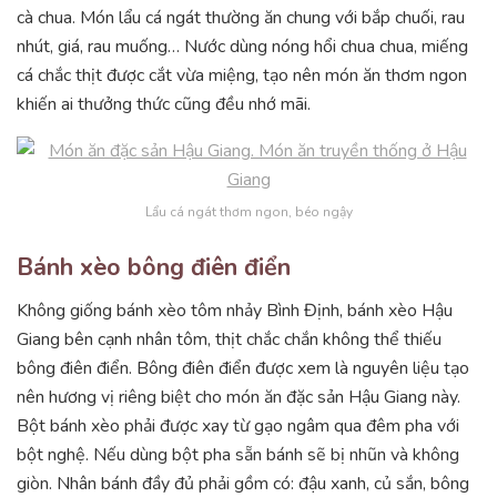
cà chua. Món lẩu cá ngát thường ăn chung với bắp chuối, rau
nhút, giá, rau muống… Nước dùng nóng hổi chua chua, miếng
cá chắc thịt được cắt vừa miệng, tạo nên món ăn thơm ngon
khiến ai thưởng thức cũng đều nhớ mãi.
Lẩu cá ngát thơm ngon, béo ngậy
Bánh xèo bông điên điển
Không giống bánh xèo tôm nhảy Bình Định, bánh xèo Hậu
Giang bên cạnh nhân tôm, thịt chắc chắn không thể thiếu
bông điên điển. Bông điên điển được xem là nguyên liệu tạo
nên hương vị riêng biệt cho món ăn đặc sản Hậu Giang này.
Bột bánh xèo phải được xay từ gạo ngâm qua đêm pha với
bột nghệ. Nếu dùng bột pha sẵn bánh sẽ bị nhũn và không
giòn. Nhân bánh đầy đủ phải gồm có: đậu xanh, củ sắn, bông