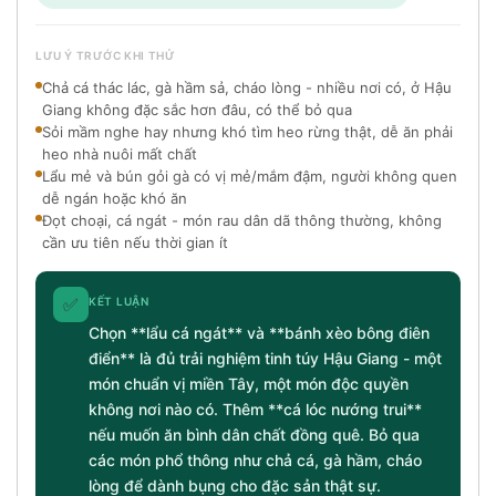
LƯU Ý TRƯỚC KHI THỬ
Chả cá thác lác, gà hầm sả, cháo lòng - nhiều nơi có, ở Hậu
Giang không đặc sắc hơn đâu, có thể bỏ qua
Sỏi mầm nghe hay nhưng khó tìm heo rừng thật, dễ ăn phải
heo nhà nuôi mất chất
Lẩu mẻ và bún gỏi gà có vị mẻ/mắm đậm, người không quen
dễ ngán hoặc khó ăn
Đọt choại, cá ngát - món rau dân dã thông thường, không
cần ưu tiên nếu thời gian ít
✅
KẾT LUẬN
Chọn **lẩu cá ngát** và **bánh xèo bông điên
điển** là đủ trải nghiệm tinh túy Hậu Giang - một
món chuẩn vị miền Tây, một món độc quyền
không nơi nào có. Thêm **cá lóc nướng trui**
nếu muốn ăn bình dân chất đồng quê. Bỏ qua
các món phổ thông như chả cá, gà hầm, cháo
lòng để dành bụng cho đặc sản thật sự.