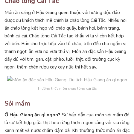
Cháo lòng Cái Tắc
Món ăn sáng ở Hậu Giang quen thuộc với hương độc đáo
được du khách thích mê chính là cháo lòng Cái Tắc. Nhiều nơi
ăn cháo lòng kết hợp với cháo quẩy, bánh hỏi, bánh tráng,
bánh củ cải. Cháo lòng Cái Tắc tạo khẩu vị lạ vì còn kết hợp
với bún. Bún cho trực tiếp vào tô cháo, trộn đều cho ngấm vị
thanh ngọt, ăn vừa no vừa thú vị. Món ăn đặc sản Hậu Giang
đầy đủ với tim, gan, cật, phèo, lưỡi, thịt, dồi trường cực kỳ
ngon, thêm chén rượu cay cay nữa thì hết sảy.
Thưởng thức món cháo lòng cái tắc
Sỏi mầm
Ở Hậu Giang ăn gì ngon?
Sự hấp dẫn của món sỏi mầm đó
là sự kết hợp giữa thịt heo rừng thơm ngon cùng với rau rừng
xanh mát và nước chấm đậm đà. Khi thưởng thức món ăn đặc