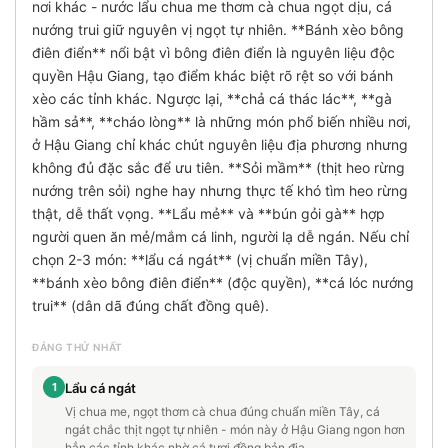
nơi khác - nước lẩu chua me thơm cà chua ngọt dịu, cá
nướng trui giữ nguyên vị ngọt tự nhiên. **Bánh xèo bông
điên điển** nổi bật vì bông điên điển là nguyên liệu độc
quyền Hậu Giang, tạo điểm khác biệt rõ rệt so với bánh
xèo các tỉnh khác. Ngược lại, **chả cá thác lác**, **gà
hầm sả**, **cháo lòng** là những món phổ biến nhiều nơi,
ở Hậu Giang chỉ khác chút nguyên liệu địa phương nhưng
không đủ đặc sắc để ưu tiên. **Sỏi mầm** (thịt heo rừng
nướng trên sỏi) nghe hay nhưng thực tế khó tìm heo rừng
thật, dễ thất vọng. **Lẩu mẻ** và **bún gỏi gà** hợp
người quen ăn mẻ/mắm cá linh, người lạ dễ ngán. Nếu chỉ
chọn 2-3 món: **lẩu cá ngát** (vị chuẩn miền Tây),
**bánh xèo bông điên điển** (độc quyền), **cá lóc nướng
trui** (dân dã đúng chất đồng quê).
ĐÁNG THỬ NHẤT
1
Lẩu cá ngát
Vị chua me, ngọt thơm cà chua đúng chuẩn miền Tây, cá
ngát chắc thịt ngọt tự nhiên - món này ở Hậu Giang ngon hơn
hẳn các tỉnh khác nhờ cá tươi đồng bản địa