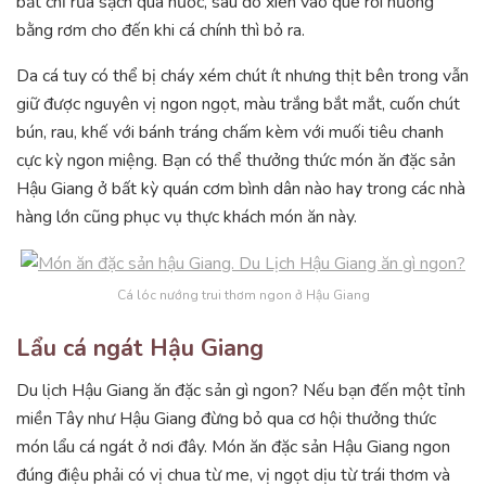
bắt chỉ rửa sạch qua nước, sau đó xiên vào que rồi nướng
bằng rơm cho đến khi cá chính thì bỏ ra.
Da cá tuy có thể bị cháy xém chút ít nhưng thịt bên trong vẫn
giữ được nguyên vị ngon ngọt, màu trắng bắt mắt, cuốn chút
bún, rau, khế với bánh tráng chấm kèm với muối tiêu chanh
cực kỳ ngon miệng. Bạn có thể thưởng thức món ăn đặc sản
Hậu Giang ở bất kỳ quán cơm bình dân nào hay trong các nhà
hàng lớn cũng phục vụ thực khách món ăn này.
Cá lóc nướng trui thơm ngon ở Hậu Giang
Lẩu cá ngát Hậu Giang
Du lịch Hậu Giang ăn đặc sản gì ngon? Nếu bạn đến một tỉnh
miền Tây như Hậu Giang đừng bỏ qua cơ hội thưởng thức
món lẩu cá ngát ở nơi đây. Món ăn đặc sản Hậu Giang ngon
đúng điệu phải có vị chua từ me, vị ngọt dịu từ trái thơm và