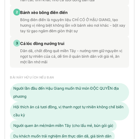
2
Bánh xèo bông điên điển
Bông điên điển là nguyên liệu CHỈ CÓ Ở HẬU GIANG, tạo
hương vị riêng biệt không lẫn với bánh xèo nơi khác - bột xay
tay từ gạo ngâm đêm giòn thật sự
3
Cá lóc đồng nướng trui
Dân dã, chất đồng quê miền Tây - nướng rơm giữ nguyên vị
ngọt tự nhiên của cá, dễ tìm ở quán bình dân với giá rẻ, ăn
một lần nhớ mãi
BÀI NÀY HỮU ÍCH NẾU BẠN
Người lần đầu đến Hậu Giang muốn thử món ĐỘC QUYỀN địa
phương
Hội thích ăn cá tươi đồng, vị thanh ngọt tự nhiên không chế biến
cầu kỳ
Người quen ăn mẻ/mắm miền Tây (cho lẩu mẻ, bún gỏi gà)
Du khách muốn trải nghiệm ẩm thực dân dã, giá bình dân