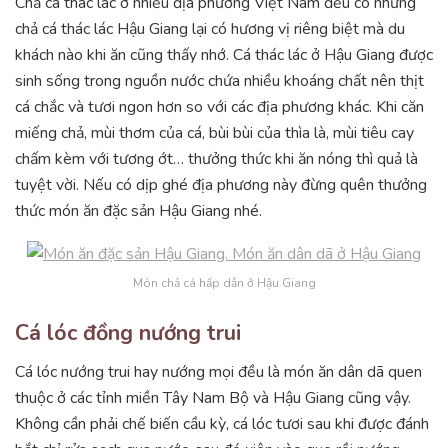
Chả cá thác lác ở nhiều địa phương Việt Nam đều có nhưng
chả cá thác lác Hậu Giang lại có hương vị riêng biệt mà du
khách nào khi ăn cũng thấy nhớ. Cá thác lác ở Hậu Giang được
sinh sống trong nguồn nước chứa nhiều khoáng chất nên thịt
cá chắc và tươi ngon hơn so với các địa phương khác. Khi căn
miếng chả, mùi thơm của cá, bùi bùi của thìa là, mùi tiêu cay
chấm kèm với tương ớt… thưởng thức khi ăn nóng thì quả là
tuyệt vời. Nếu có dịp ghé địa phương này đừng quên thưởng
thức món ăn đặc sản Hậu Giang nhé.
Món chả cá hấp dẫn ở Hậu Giang
Cá lóc đồng nướng trui
Cá lóc nướng trui hay nướng mọi đều là món ăn dân dã quen
thuộc ở các tỉnh miền Tây Nam Bộ và Hậu Giang cũng vậy.
Không cần phải chế biến cầu kỳ, cá lóc tươi sau khi được đánh