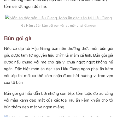
tôm sẽ rất ngon đó nhé.
Gà Hầm sả ăn kèm với bún và rau mồng tơi rất ngon
Bún gỏi gà
Nếu có dịp tới Hậu Giang bạn nên thưởng thức món bún gỏi
già, được làm từ nguyên liệu chính là mắm cá linh. Bún gỏi già
được nấu chung với me cho gia vị chua ngọt ngọt không hề
ngán. Đặc biệt món ăn đặc sản Hậu Giang ngon phải ăn kèm
với tép thì mới có thể cảm nhận được hết hương vị trọn vẹn
của tô bún.
Bún gỏi già hấp dẫn bởi những con tép, tôm luộc đỏ au cùng
với màu xanh đẹp mắt của các loại rau ăn kèm khiến cho tô
bún thêm đẹp mắt và ngon miệng.