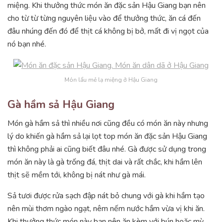
miệng. Khi thưởng thức món ăn đặc sản Hậu Giang bạn nên
cho từ từ từng nguyên liệu vào để thưởng thức, ăn cá đến
đâu nhúng đến đó để thịt cá không bị bở, mất đi vị ngọt của
nó bạn nhé.
Món lẩu mẻ lạ miệng ở Hậu Giang
Gà hầm sả Hậu Giang
Món gà hầm sả thì nhiều nơi cũng đều có món ăn này nhưng
lý do khiến gà hầm sả lại lọt top món ăn đặc sản Hậu Giang
thì không phải ai cũng biết đâu nhé. Gà được sử dụng trong
món ăn này là gà trống đá, thịt dai và rất chắc, khi hầm lên
thịt sẽ mềm tới, không bị nát như gà mái.
Sả tươi được rửa sạch đập nát bỏ chung với gà khi hầm tạo
nên mùi thơm ngào ngạt, nêm nếm nước hầm vừa vị khi ăn.
Khi thưởng thức món này bạn nên ăn kèm với bún hoặc mỳ