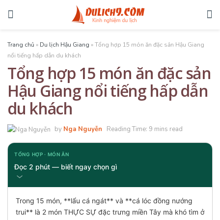
Trang chủ
»
Du lịch Hậu Giang
»
Tổng hợp 15 món ăn đặc sản Hậu Giang
nổi tiếng hấp dẫn du khách
Tổng hợp 15 món ăn đặc sản
Hậu Giang nổi tiếng hấp dẫn
du khách
by
Nga Nguyễn
Reading Time: 9 mins read
TỔNG HỢP · MÓN ĂN
Đọc 2 phút — biết ngay chọn gì
Trong 15 món, **lẩu cá ngát** và **cá lóc đồng nướng
trui** là 2 món THỰC SỰ đặc trưng miền Tây mà khó tìm ở