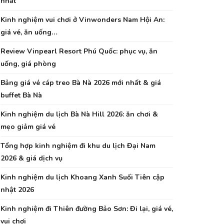
nhất
Kinh nghiệm vui chơi ở Vinwonders Nam Hội An:
giá vé, ăn uống…
Review Vinpearl Resort Phú Quốc: phục vụ, ăn
uống, giá phòng
Bảng giá vé cáp treo Bà Nà 2026 mới nhất & giá
buffet Bà Nà
Kinh nghiệm du lịch Bà Nà Hill 2026: ăn chơi &
mẹo giảm giá vé
Tổng hợp kinh nghiệm đi khu du lịch Đại Nam
2026 & giá dịch vụ
Kinh nghiệm du lịch Khoang Xanh Suối Tiên cập
nhật 2026
Kinh nghiệm đi Thiên đường Bảo Sơn: Đi lại, giá vé,
vui chơi