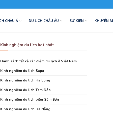
ỊCH CHÂU Á
DU LỊCH CHÂU ÂU
SỰ KIỆN
KHUYẾN M
Kinh nghiệm du lịch hot nhất
Danh sách tất cả các điểm du lịch ở Việt Nam
Kinh nghiệm du lịch Sapa
Kinh nghiệm du lịch Hạ Long
Kinh nghiệm du lịch Tam Đảo
Kinh nghiệm du lịch biển Sầm Sơn
Kinh nghiệm du lịch Đà Nẵng