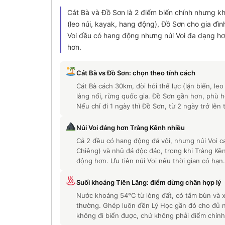
Cát Bà và Đồ Sơn là 2 điểm biển chính nhưng kh
(leo núi, kayak, hang động), Đồ Sơn cho gia đì
Voi đều có hang động nhưng núi Voi đa dạng hơ
hơn.
Cát Bà vs Đồ Sơn: chọn theo tính cách
Cát Bà cách 30km, đòi hỏi thể lực (lặn biển, l
làng nổi, rừng quốc gia. Đồ Sơn gần hơn, phù h
Nếu chỉ đi 1 ngày thì Đồ Sơn, từ 2 ngày trở lên
Núi Voi đáng hơn Tràng Kênh nhiều
Cả 2 đều có hang động đá vôi, nhưng núi Voi c
Chiêng) và nhũ đá độc đáo, trong khi Tràng Kên
động hơn. Ưu tiên núi Voi nếu thời gian có hạn.
Suối khoáng Tiên Lãng: điểm dừng chân hợp lý
Nước khoáng 54°C từ lòng đất, có tắm bùn và xô
thường. Ghép luôn đền Lý Học gần đó cho đủ n
không đi biển được, chứ không phải điểm chính