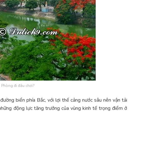
i Phòng đi đâu chơi?
ường biển phía Bắc, với lợi thế cảng nước sâu nên vận tải
 những động lực tăng trưởng của vùng kinh tế trọng điểm ở