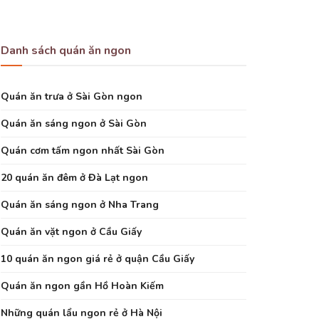
Danh sách quán ăn ngon
Quán ăn trưa ở Sài Gòn ngon
Quán ăn sáng ngon ở Sài Gòn
Quán cơm tấm ngon nhất Sài Gòn
20 quán ăn đêm ở Đà Lạt ngon
Quán ăn sáng ngon ở Nha Trang
Quán ăn vặt ngon ở Cầu Giấy
10 quán ăn ngon giá rẻ ở quận Cầu Giấy
Quán ăn ngon gần Hồ Hoàn Kiếm
Những quán lẩu ngon rẻ ở Hà Nội