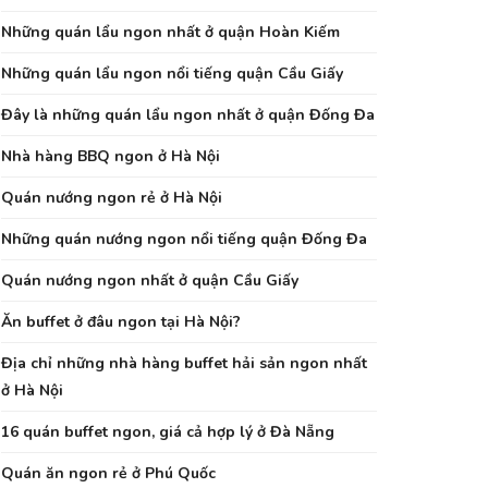
Những quán lẩu ngon nhất ở quận Hoàn Kiếm
Những quán lẩu ngon nổi tiếng quận Cầu Giấy
Đây là những quán lẩu ngon nhất ở quận Đống Đa
Nhà hàng BBQ ngon ở Hà Nội
Quán nướng ngon rẻ ở Hà Nội
Những quán nướng ngon nổi tiếng quận Đống Đa
Quán nướng ngon nhất ở quận Cầu Giấy
Ăn buffet ở đâu ngon tại Hà Nội?
Địa chỉ những nhà hàng buffet hải sản ngon nhất
ở Hà Nội
16 quán buffet ngon, giá cả hợp lý ở Đà Nẵng
Quán ăn ngon rẻ ở Phú Quốc