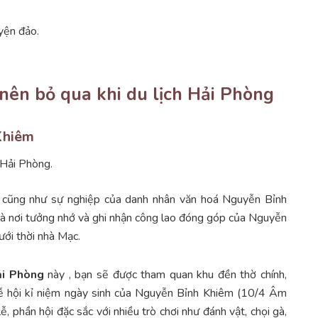
yện đảo.
 nên bỏ qua khi du lịch Hải Phòng
Khiêm
 Hải Phòng.
ời cũng như sự nghiệp của danh nhân văn hoá Nguyễn Bỉnh
 là nơi tưởng nhớ và ghi nhận công lao đóng góp của Nguyễn
ưới thời nhà Mạc.
Hải Phòng
này , bạn sẽ được tham quan khu đền thờ chính,
 hội kỉ niệm ngày sinh của Nguyễn Bỉnh Khiêm (10/4 Âm
, phần hội đặc sắc với nhiều trò chơi như đánh vật, chọi gà,