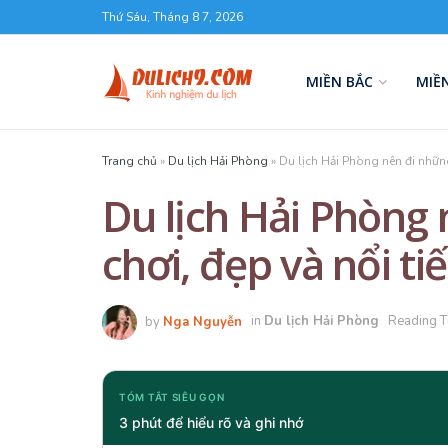
Thứ Sáu, Tháng 8 7, 2026
MIỀN BẮC
MIỀ
Trang chủ
»
Du lịch Hải Phòng
»
Du lịch Hải Phòng nên đi nhữn
Du lịch Hải Phòng
chơi, đẹp và nổi ti
by
Nga Nguyễn
in
Du lịch Hải Phòng
Reading T
TÓM TẮT SIÊU GỌN
3 phút để hiểu rõ và ghi nhớ