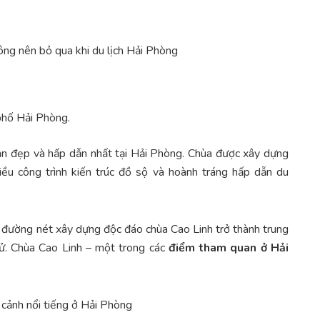
phố Hải Phòng.
an đẹp và hấp dẫn nhất tại Hải Phòng. Chùa được xây dựng
u công trình kiến trúc đồ sộ và hoành tráng hấp dẫn du
 đường nét xây dựng độc đáo chùa Cao Linh trở thành trung
ử. Chùa Cao Linh – một trong các
điểm tham quan ở Hải