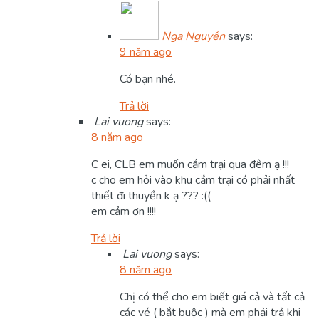
Nga Nguyễn
says:
9 năm ago
Có bạn nhé.
Trả lời
Lai vuong
says:
8 năm ago
C ei, CLB em muốn cắm trại qua đêm ạ !!!
c cho em hỏi vào khu cắm trại có phải nhất
thiết đi thuyền k ạ ??? :((
em cảm ơn !!!!
Trả lời
Lai vuong
says:
8 năm ago
Chị có thể cho em biết giá cả và tất cả
các vé ( bắt buộc ) mà em phải trả khi