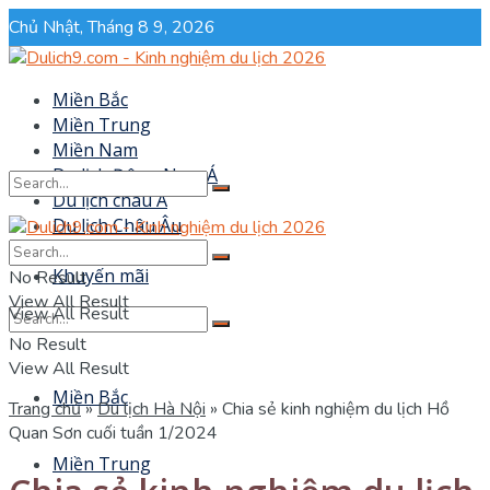
Chủ Nhật, Tháng 8 9, 2026
Miền Bắc
Miền Trung
Miền Nam
Du lịch Đông Nam Á
Du lịch châu Á
Du lịch Châu Âu
No Result
Sự kiện
Khuyến mãi
No Result
View All Result
View All Result
No Result
View All Result
Miền Bắc
Trang chủ
»
Du lịch Hà Nội
»
Chia sẻ kinh nghiệm du lịch Hồ
Quan Sơn cuối tuần 1/2024
Miền Trung