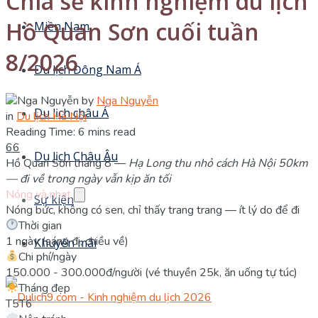
Chia sẻ kinh nghiệm du lịch
Hồ Quan Sơn cuối tuần
Miền Nam
8/2026
Du lịch Đông Nam Á
by
Nga Nguyễn
Du lịch châu Á
in
Du lịch Hà Nội
Reading Time: 6 mins read
66
Du lịch Châu Âu
Hồ Quan Sơn tháng 8 —
Hạ Long thu nhỏ cách Hà Nội 50km
— đi về trong ngày vẫn kịp ăn tối
Nóng và nhạt
Sự kiện
Nóng bức, không có sen, chỉ thấy trang trang — ít lý do để đi
Thời gian
1 ngày (sáng đi, chiều về)
Khuyến mãi
Chi phí/ngày
150.000 - 300.000đ/người (vé thuyền 25k, ăn uống tự túc)
Tháng đẹp
T5
T6