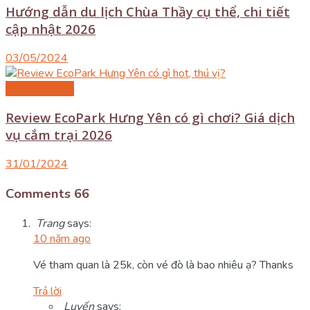
Hướng dẫn du lịch Chùa Thầy cụ thể, chi tiết
cập nhật 2026
03/05/2024
Du lịch Hà Nội
Review EcoPark Hưng Yên có gì chơi? Giá dịch
vụ cắm trại 2026
31/01/2024
Comments
66
Trang
says:
10 năm ago
Vé tham quan là 25k, còn vé đò là bao nhiêu ạ? Thanks
Trả lời
Luyến
says: