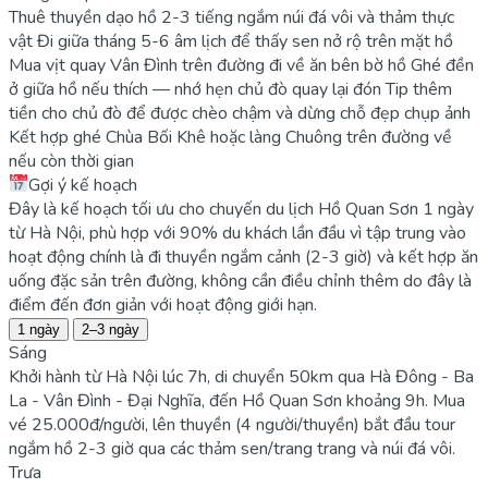
Thuê thuyền dạo hồ 2-3 tiếng ngắm núi đá vôi và thảm thực
vật
Đi giữa tháng 5-6 âm lịch để thấy sen nở rộ trên mặt hồ
Mua vịt quay Vân Đình trên đường đi về ăn bên bờ hồ
Ghé đền
ở giữa hồ nếu thích — nhớ hẹn chủ đò quay lại đón
Tip thêm
tiền cho chủ đò để được chèo chậm và dừng chỗ đẹp chụp ảnh
Kết hợp ghé Chùa Bối Khê hoặc làng Chuông trên đường về
nếu còn thời gian
Gợi ý kế hoạch
Đây là kế hoạch tối ưu cho chuyến du lịch Hồ Quan Sơn 1 ngày
từ Hà Nội, phù hợp với 90% du khách lần đầu vì tập trung vào
hoạt động chính là đi thuyền ngắm cảnh (2-3 giờ) và kết hợp ăn
uống đặc sản trên đường, không cần điều chỉnh thêm do đây là
điểm đến đơn giản với hoạt động giới hạn.
1 ngày
2–3 ngày
Sáng
Khởi hành từ Hà Nội lúc 7h, di chuyển 50km qua Hà Đông - Ba
La - Vân Đình - Đại Nghĩa, đến Hồ Quan Sơn khoảng 9h. Mua
vé 25.000đ/người, lên thuyền (4 người/thuyền) bắt đầu tour
ngắm hồ 2-3 giờ qua các thảm sen/trang trang và núi đá vôi.
Trưa