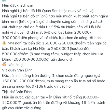
Nên đặt khách sạn
Nhà nghỉ tại bến đò Hồ Quan Sơn hoặc quay về Hà Nội
Nhà nghỉ tại bến đò chỉ phù hợp nếu muốn xuất phát sớm ngắm
bình minh (tiết kiệm 1 giờ di chuyển sáng sớm), nhưng cơ sở
vật chất hạn chế do ít đầu tư. 95% du khách nên về Hà Nội
nghỉ vì chuyến đi chỉ mất 6-8 giờ, tiết kiệm 200.000-
300.000đ tiền phòng và có nhiều lựa chọn ăn uống tốt hơn.
Nhà nghỉ tại bến đò: 150.000-250.000đ/đêm, tiện nghi cơ
bản. Khách sạn tại Hà Nội: từ 250.000đ (hostel) đến
800.000đ/đêm (3 sao trung tâm), budget thấp chọn khu Hà
Đông (200.000-300.000đ) gần đường đi.
Nên ăn gì
Vịt quay Vân Đình
Đặc sản nổi tiếng trên đường đi, chọn quán đông người (giá
150.000-200.000đ/con), mua mang theo ăn trưa tại hồ hoặc
ăn sáng muộn lúc 9-10h trước khi vào hồ.
Thịt chó Vân Đình
Nếu ăn được, các quán tại Vân Đình rất nổi tiếng (80.000-
120.000đ/người), ăn tối trên đường về khoảng 16-17h, tránh
giờ cao điểm tắc đường.