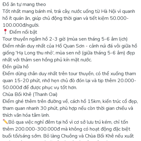
Đồ ăn tự mang theo
Tốt nhất mang bánh mì, trái cây, nước uống từ Hà Nội vì quanh
hồ ít quán ăn, giúp chủ động thời gian và tiết kiệm 50.000-
100.000đ/người.
Điểm nổi bật
Tour thuyền ngắm hồ 2-3 giờ (mùa sen tháng 5-6 âm lịch)
Điểm nhấn duy nhất của Hồ Quan Sơn - cảnh núi đá vôi giữa hồ
giống 'Hạ Long thu nhỏ', mùa sen nở (giữa tháng 5-6 âm) đẹp
nhất với thảm sen hồng phủ kín mặt nước.
Đền giữa hồ
Điểm dừng chân duy nhất trên tour thuyền, có thể xuống tham
quan 15-20 phút, nhớ hẹn chủ đò đón lại và tip thêm 20.000-
50.000đ để được phục vụ tốt hơn.
Chùa Bối Khê (Thanh Oai)
Điểm ghé thêm trên đường về, cách hồ 15km, kiến trúc cổ đẹp,
tham quan nhanh 30 phút, phù hợp nếu còn thời gian chiều và
thích văn hóa tâm linh.
Bỏ qua việc nghỉ đêm tại hồ vì cơ sở lưu trú kém, chỉ tốn
thêm 200.000-300.000đ mà không có hoạt động đặc biệt
buổi tối/sáng sớm. Bỏ làng Chuông và Chùa Bối Khê nếu xuất