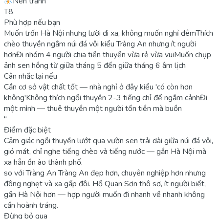
Nên tránh
T8
Phù hợp nếu bạn
Muốn trốn Hà Nội nhưng lười đi xa, không muốn nghỉ đêm
Thích
chèo thuyền ngắm núi đá vôi kiểu Tràng An nhưng ít người
hơn
Đi nhóm 4 người chia tiền thuyền vừa rẻ vừa vui
Muốn chụp
ảnh sen hồng từ giữa tháng 5 đến giữa tháng 6 âm lịch
Cân nhắc lại nếu
Cần cơ sở vật chất tốt — nhà nghỉ ở đây kiểu 'có còn hơn
không'
Không thích ngồi thuyền 2-3 tiếng chỉ để ngắm cảnh
Đi
một mình — thuê thuyền một người tốn tiền mà buồn
"
Điểm đặc biệt
Cảm giác ngồi thuyền lướt qua vườn sen trải dài giữa núi đá vôi,
gió mát, chỉ nghe tiếng chèo và tiếng nước — gần Hà Nội mà
xa hẳn ồn ào thành phố.
so với Tràng An
Tràng An đẹp hơn, chuyên nghiệp hơn nhưng
đông nghẹt và xa gấp đôi. Hồ Quan Sơn thô sơ, ít người biết,
gần Hà Nội hơn — hợp người muốn đi nhanh về nhanh không
cần hoành tráng.
Đừng bỏ qua