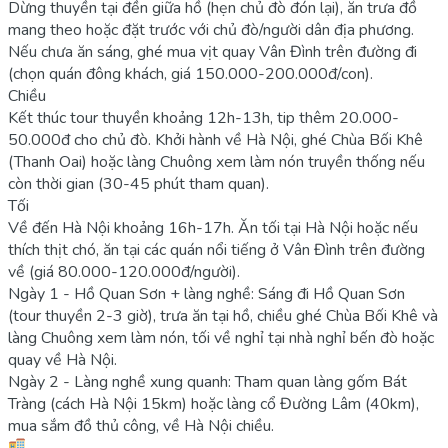
Dừng thuyền tại đền giữa hồ (hẹn chủ đò đón lại), ăn trưa đồ
mang theo hoặc đặt trước với chủ đò/người dân địa phương.
Nếu chưa ăn sáng, ghé mua vịt quay Vân Đình trên đường đi
(chọn quán đông khách, giá 150.000-200.000đ/con).
Chiều
Kết thúc tour thuyền khoảng 12h-13h, tip thêm 20.000-
50.000đ cho chủ đò. Khởi hành về Hà Nội, ghé Chùa Bối Khê
(Thanh Oai) hoặc làng Chuông xem làm nón truyền thống nếu
còn thời gian (30-45 phút tham quan).
Tối
Về đến Hà Nội khoảng 16h-17h. Ăn tối tại Hà Nội hoặc nếu
thích thịt chó, ăn tại các quán nổi tiếng ở Vân Đình trên đường
về (giá 80.000-120.000đ/người).
Ngày 1 - Hồ Quan Sơn + làng nghề: Sáng đi Hồ Quan Sơn
(tour thuyền 2-3 giờ), trưa ăn tại hồ, chiều ghé Chùa Bối Khê và
làng Chuông xem làm nón, tối về nghỉ tại nhà nghỉ bến đò hoặc
quay về Hà Nội.
Ngày 2 - Làng nghề xung quanh: Tham quan làng gốm Bát
Tràng (cách Hà Nội 15km) hoặc làng cổ Đường Lâm (40km),
mua sắm đồ thủ công, về Hà Nội chiều.