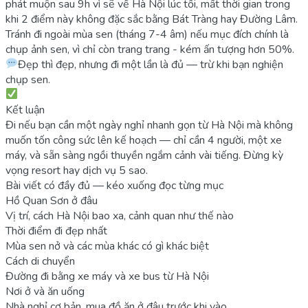
phát muộn sau 9h vì sẽ về Hà Nội lúc tối, mất thời gian trong
khi 2 điểm này không đặc sắc bằng Bát Tràng hay Đường Lâm.
Tránh đi ngoài mùa sen (tháng 7-4 âm) nếu mục đích chính là
chụp ảnh sen, vì chỉ còn trang trang - kém ấn tượng hơn 50%.
Đẹp thì đẹp, nhưng đi một lần là đủ — trừ khi bạn nghiện
chụp sen.
Kết luận
Đi nếu bạn cần một ngày nghỉ nhanh gọn từ Hà Nội mà không
muốn tốn công sức lên kế hoạch — chỉ cần 4 người, một xe
máy, và sẵn sàng ngồi thuyền ngắm cảnh vài tiếng. Đừng kỳ
vọng resort hay dịch vụ 5 sao.
Bài viết có đầy đủ — kéo xuống đọc từng mục
Hồ Quan Sơn ở đâu
Vị trí, cách Hà Nội bao xa, cảnh quan như thế nào
Thời điểm đi đẹp nhất
Mùa sen nở và các mùa khác có gì khác biệt
Cách di chuyển
Đường đi bằng xe máy và xe bus từ Hà Nội
Nơi ở và ăn uống
Nhà nghỉ cơ bản, mua đồ ăn ở đâu trước khi vào