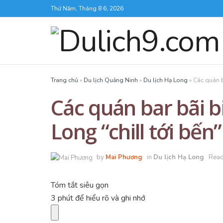
Thứ Năm, Tháng 8 6, 2026
Trang chủ
»
Du lịch Quảng Ninh
»
Du lịch Hạ Long
»
Các quán b
Các quán bar bãi bi
Long “chill tới bến”
by
Mai Phương
in
Du lịch Hạ Long
Read
Tóm tắt siêu gọn
3 phút để hiểu rõ và ghi nhớ