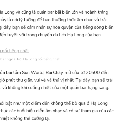
ạ Long và cũng là quán bar bãi biển lớn và hoành tráng
này là nơi lý tưởng để bạn thưởng thức âm nhạc và trải
ại đây, bạn sẽ cảm nhận sự hòa quyện của tiếng sóng biển
đến tuyệt vời trong chuyến du lịch Hạ Long của bạn.
bar ngoài trời Hạ Long nổi tiếng nhất
của bãi tắm Sun World, Bãi Cháy, mở cửa từ 20h00 đến
phút thư giãn, vui vẻ và thú vị nhất. Tại đây, bạn sẽ trải
ạc và không khí cuồng nhiệt của một quán bar hạng sang.
ub nổi bật như một điểm đến không thể bỏ qua ở Hạ Long.
chức các buổi biểu diễn âm nhạc và có sự tham gia của các
nhiệt không thể cưỡng lại.