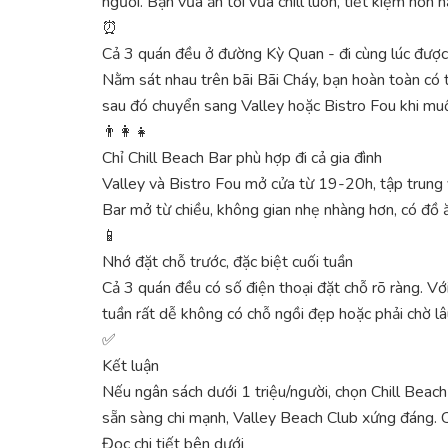
người. Bạn vừa ăn tối vừa chill luôn, tiết kiệm hơn h
⏰
Cả 3 quán đều ở đường Kỳ Quan - đi cùng lúc được
Nằm sát nhau trên bãi Bãi Cháy, bạn hoàn toàn có t
sau đó chuyển sang Valley hoặc Bistro Fou khi m
👨‍👩‍👧
Chỉ Chill Beach Bar phù hợp đi cả gia đình
Valley và Bistro Fou mở cửa từ 19-20h, tập trung 
Bar mở từ chiều, không gian nhẹ nhàng hơn, có đồ 
📱
Nhớ đặt chỗ trước, đặc biệt cuối tuần
Cả 3 quán đều có số điện thoại đặt chỗ rõ ràng. Với
tuần rất dễ không có chỗ ngồi đẹp hoặc phải chờ lâ
✅
Kết luận
Nếu ngân sách dưới 1 triệu/người, chọn Chill Beach
sẵn sàng chi mạnh, Valley Beach Club xứng đáng. Cò
Đọc chi tiết bên dưới