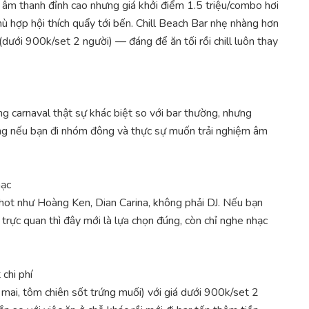
i âm thanh đỉnh cao nhưng giá khởi điểm 1.5 triệu/combo hơi
hù hợp hội thích quẩy tới bến. Chill Beach Bar nhẹ nhàng hơn
(dưới 900k/set 2 người) — đáng để ăn tối rồi chill luôn thay
 carnaval thật sự khác biệt so với bar thường, nhưng
áng nếu bạn đi nhóm đông và thực sự muốn trải nghiệm âm
hạc
hot như Hoàng Ken, Dian Carina, không phải DJ. Nếu bạn
 trực quan thì đây mới là lựa chọn đúng, còn chỉ nghe nhạc
chi phí
mai, tôm chiên sốt trứng muối) với giá dưới 900k/set 2