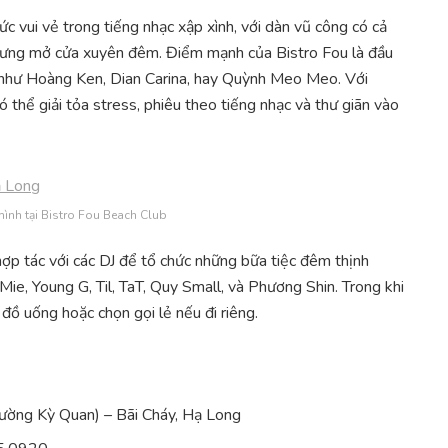
ức vui vẻ trong tiếng nhạc xập xình, với dàn vũ công có cả
nhưng mở cửa xuyên đêm. Điểm mạnh của Bistro Fou là đầu
ot như Hoàng Ken, Dian Carina, hay Quỳnh Meo Meo. Với
 thể giải tỏa stress, phiêu theo tiếng nhạc và thư giãn vào
mình tại Bistro Fou Beach Club
hợp tác với các DJ để tổ chức những bữa tiệc đêm thịnh
ie, Young G, Til, TaT, Quy Small, và Phương Shin. Trong khi
đồ uống hoặc chọn gọi lẻ nếu đi riêng.
Đường Kỳ Quan) – Bãi Cháy, Hạ Long