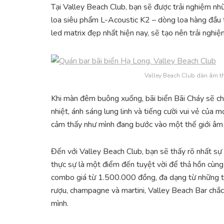
Tại Valley Beach Club, bạn sẽ được trải nghiệm nh
loa siêu phẩm L-Acoustic K2 – dòng loa hàng đầu t
led matrix đẹp nhất hiện nay, sẽ tạo nên trải nghi
Valley Beach Club dàn âm t
Khi màn đêm buông xuống, bãi biển Bãi Cháy sẽ ch
nhiệt, ánh sáng lung linh và tiếng cười vui vẻ của
cảm thấy như mình đang bước vào một thế giới âm n
Đến với Valley Beach Club, bạn sẽ thấy rõ nhất sự
thực sự là một điểm đến tuyệt vời để thả hồn cùng
combo giá từ 1.500.000 đồng, đa dạng từ những th
rượu, champagne và martini, Valley Beach Bar chắc
mình.