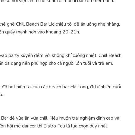
ẳn so với việc ăn ở chỗ khác rồi mới đi bar tốn thêm tiền.
hể ghé Chill Beach Bar lúc chiều tối để ăn uống nhẹ nhàng,
uốn quẩy mạnh hơn vào khoảng 20-21h.
vào party xuyên đêm với không khí cuồng nhiệt. Chill Beach
ăn đa dạng nên phù hợp cho cả người lớn tuổi và trẻ em.
 độ hot hiện tại của các beach bar Hạ Long, đi tự nhiên cuối
u.
 Bar để vừa ăn vừa chill. Nếu muốn trải nghiệm đỉnh cao và
n hội mê dancer thì Bistro Fou là lựa chọn duy nhất.