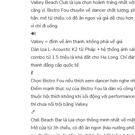
Valley Beach Club là lựa chọn hoành tráng nhất vớ
căng ví. Bistro Fou chuyên về dancer chất lượng, p
hẳn, mở từ chiều, có đồ ăn ngon và giá dễ chịu hơn 
vì chỉ đi uống.
🔊
Valley = đỉnh về âm thanh, không phải về giá
Dàn loa L-Acoustic K2 từ Pháp + hệ thống ánh sáng
combo từ 1.5 triệu là khá đắt cho Hạ Long. Chỉ đ
thanh đẳng cấp quốc tế.
💃
Chọn Bistro Fou nếu thích xem dancer hơn nghe n
Điểm mạnh thực sự của Bistro Fou là dàn vũ công 
thuộc hội thích không khí sôi động với performance
thì chưa nổi trội bằng Valley.
🍤
Chill Beach Bar là lựa chọn thông minh nhất về mặt 
Mở cửa từ 3h chiều, có đồ ăn ngon (hàu nướng phô 