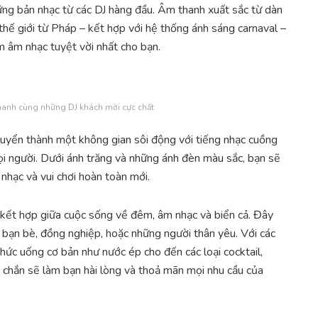
ững bản nhạc từ các DJ hàng đầu. Âm thanh xuất sắc từ dàn
hế giới từ Pháp – kết hợp với hệ thống ánh sáng carnaval –
ệm âm nhạc tuyệt vời nhất cho bạn.
hanh cùng những DJ khách mời cực chất
uyển thành một không gian sôi động với tiếng nhạc cuồng
 mọi người. Dưới ánh trăng và những ánh đèn màu sắc, bạn sẽ
hạc và vui chơi hoàn toàn mới.
 kết hợp giữa cuộc sống về đêm, âm nhạc và biển cả. Đây
 bạn bè, đồng nghiệp, hoặc những người thân yêu. Với các
ức uống cơ bản như nước ép cho đến các loại cocktail,
 chắn sẽ làm bạn hài lòng và thoả mãn mọi nhu cầu của